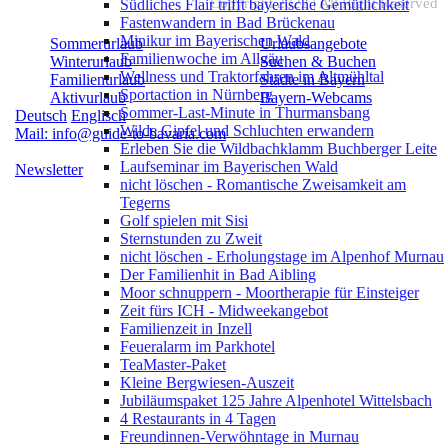
Copyright 2022 | All Right Reserved
Südliches Flair trifft bayerische Gemütlichkeit
Fastenwandern in Bad Brückenau
Minikur im Bayerischen Wald
Sommerurlaub
Urlaubsangebote
Familienwoche im Allgäu
Winterurlaub
Suchen & Buchen
Wellness und Traktorfahren im Altmühltal
Familienurlaub
Städte in Bayern
Sportaction in Nürnberg
Aktivurlaub
Bayern-Webcams
Sommer-Last-Minute in Thurmansbang
Deutsch
Englisch
Wilde Gipfel und Schluchten erwandern
Mail: info@guide-to-bavaria.com
Erleben Sie die Wildbachklamm Buchberger Leite
Laufseminar im Bayerischen Wald
Newsletter
nicht löschen - Romantische Zweisamkeit am
Tegerns
Golf spielen mit Sisi
Sternstunden zu Zweit
nicht löschen - Erholungstage im Alpenhof Murnau
Der Familienhit in Bad Aibling
Moor schnuppern - Moortherapie für Einsteiger
Zeit fürs ICH - Midweekangebot
Familienzeit in Inzell
Feueralarm im Parkhotel
TeaMaster-Paket
Kleine Bergwiesen-Auszeit
Jubiläumspaket 125 Jahre Alpenhotel Wittelsbach
4 Restaurants in 4 Tagen
Freundinnen-Verwöhntage in Murnau