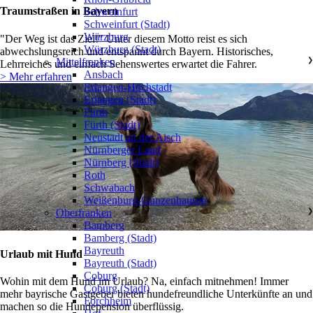
Traumstraßen in Bayern
Schweinfurt
Schweinfurt (Stadt)
Würzburg
"Der Weg ist das Ziel!" Unter diesem Motto reist es sich
Würzburg (Stadt)
abwechslungsreich und entspannt durch Bayern. Historisches,
Mittelfranken
❯
Lehrreiches und einfach Sehenswertes erwartet die Fahrer.
Ansbach
> Mehr erfahren
Erlangen-Höchstadt
Erlangen (Stadt)
Fürth
Fürth (Stadt)
Neustadt an der Aisch
Nürnberger Land
Nürnberg (Stadt)
Roth
Schwabach
Weißenburg-Gunzenhausen
Oberfranken
❯
Bamberg
Bamberg (Stadt)
Bayreuth
Urlaub mit Hund
Bayreuth (Stadt)
Coburg
Wohin mit dem Hund im Urlaub? Na, einfach mitnehmen! Immer
Coburg (Stadt)
mehr bayrische Gastgeber bieten hundefreundliche Unterkünfte an und
Forchheim
machen so die Hundepension überflüssig.