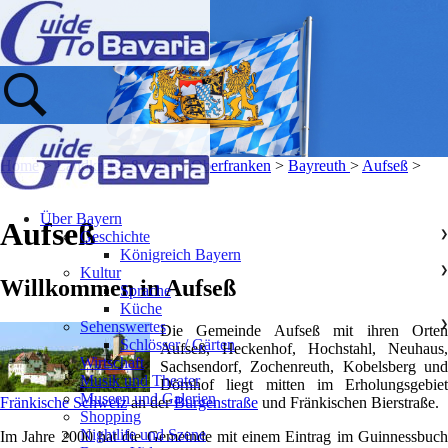
Home
>
Landkreise & Orte
>
Oberfranken
>
Bayreuth
>
Aufseß
>
Über Bayern
Aufseß
Geschichte
❯
Königreich Bayern
Kultur
❯
Willkommen in Aufseß
Sprache
Küche
Sehenswertes
❯
Die Gemeinde Aufseß mit ihren Orten
Schlösser / Gärten
Aufseß, Heckenhof, Hochstahl, Neuhaus,
Wirtschaft
Sachsendorf, Zochenreuth, Kobelsberg und
Musik und Theater
Dörnhof liegt mitten im Erholungsgebiet
Museen und Galerien
Fränkische Schweiz
an der
Burgenstraße
und Fränkischen Bierstraße.
Shopping
Nightlife und Szene
Im Jahre 2000 hat die Gemeinde mit einem Eintrag im Guinnessbuch