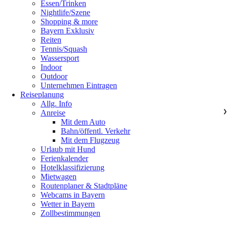
Essen/Trinken
Nightlife/Szene
Shopping & more
Bayern Exklusiv
Reiten
Tennis/Squash
Wassersport
Indoor
Outdoor
Unternehmen Eintragen
Reiseplanung
Allg. Info
Anreise
❯
Mit dem Auto
Bahn/öffentl. Verkehr
Mit dem Flugzeug
Urlaub mit Hund
Ferienkalender
Hotelklassifizierung
Mietwagen
Routenplaner & Stadtpläne
Webcams in Bayern
Wetter in Bayern
Zollbestimmungen