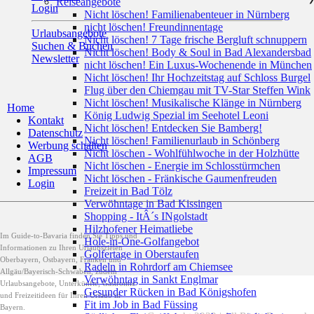
Reiseangebote
Login
Nicht löschen! Familienabenteuer in Nürnberg
nicht löschen! Freundinnentage
Urlaubsangebote
Nicht löschen! 7 Tage frische Bergluft schnuppern
Suchen & Buchen
Nicht löschen! Body & Soul in Bad Alexandersbad
Newsletter
nicht löschen! Ein Luxus-Wochenende in München
Nicht löschen! Ihr Hochzeitstag auf Schloss Burgel
Flug über den Chiemgau mit TV-Star Steffen Wink
Nicht löschen! Musikalische Klänge in Nürnberg
Home
König Ludwig Spezial im Seehotel Leoni
Kontakt
Nicht löschen! Entdecken Sie Bamberg!
Datenschutz
Nicht löschen! Familienurlaub in Schönberg
Werbung schalten
Nicht löschen - Wohlfühlwoche in der Holzhütte
AGB
Nicht löschen - Energie im Schlosstürmchen
Impressum
Nicht löschen - Fränkische Gaumenfreuden
Login
Freizeit in Bad Tölz
Verwöhntage in Bad Kissingen
Shopping - ItÂ´s INgolstadt
Hilzhofener Heimatliebe
Im Guide-to-Bavaria finden Sie Tipps und
Hole-in-One-Golfangebot
Informationen zu Ihren Urlaubszielen
Golfertage in Oberstaufen
Oberbayern, Ostbayern, Franken und
Radeln in Rohrdorf am Chiemsee
Allgäu/Bayerisch-Schwaben, zudem
Verwöhntag in Sankt Englmar
Urlaubsangebote, Unterkünfte, Gastromie
Gesunder Rücken in Bad Königshofen
und Freizeitideen für Ihren Urlaub in
Fit im Job in Bad Füssing
Bayern.