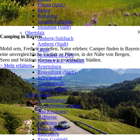
Passau (Stadt)
Regen
Rottal-Inn
Straubing-Bogen
Straubing (Stadt)
Oberpfalz
❯
Camping in Bayern
Amberg-Sulzbach
Amberg (Stadt)
Mobil sein, Freiheit genießen, Natur erleben: Camper finden in Bayern
Cham
eine unvergleichliche Vielfalt an Plätzen, in der Nähe von Bergen,
Neumarkt i.d.OPf.
Seen und Wäldern ebenso wie in lebhaften Städten.
Neustadt a.d. Waldnaab
> Mehr erfahren
Regensburg
Regensburg (Stadt)
Schwandorf
Tirschenreuth
Weiden (Stadt)
Unterfranken
❯
Aschaffenburg
Aschaffenburg (Stadt)
Bad Kissingen
Haßberge
Kitzingen
Main-Spessart
Miltenberg
Rhön-Grabfeld