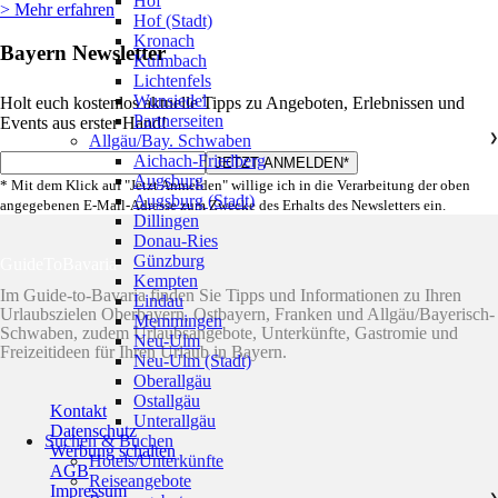
Hof
> Mehr erfahren
Hof (Stadt)
Kronach
Bayern Newsletter
Kulmbach
Lichtenfels
Wunsiedel
Holt euch kostenlos aktuelle Tipps zu Angeboten, Erlebnissen und
Partnerseiten
Events aus erster Hand!
Allgäu/Bay. Schwaben
❯
Aichach-Friedberg
Augsburg
* Mit dem Klick auf "Jetzt Anmelden" willige ich in die Verarbeitung der oben
Augsburg (Stadt)
angegebenen E-Mail-Adresse zum Zwecke des Erhalts des Newsletters ein.
Dillingen
Donau-Ries
Günzburg
GuideToBavaria
Kempten
Im Guide-to-Bavaria finden Sie Tipps und Informationen zu Ihren
Lindau
Urlaubszielen Oberbayern, Ostbayern, Franken und Allgäu/Bayerisch-
Memmingen
Schwaben, zudem Urlaubsangebote, Unterkünfte, Gastromie und
Neu-Ulm
Freizeitideen für Ihren Urlaub in Bayern.
Neu-Ulm (Stadt)
Oberallgäu
Ostallgäu
Kontakt
Unterallgäu
Datenschutz
Suchen & Buchen
Werbung schalten
Hotels/Unterkünfte
AGB
Reiseangebote
Impressum
❯