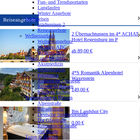
Fun- und Trendsportarten
Langlaufen
Winter Angebote
Städtereisen
❯
Reiseangebote
Städtereisen 2
Reiseangebote
2 Übernachtungen im 4* ACHAT
Wellnessurlaub
❯
Hotel Regensburg im P
Wellnessangebote
Wellness ABC
ab 89,00 €
Wellness Info
Urlaub und Medizin
❯
Akutmedizin
Rehabilitation
4*S Romantik Alpenhotel
Prävention
Waxenstein
Ästhetische Chirurgie
Kurorte in Bayern
149,00 €
Kliniken suchen
Traumstraßen in Bayern
❯
Alpenstraße
Burgenstraße
Ibis Landshut City
Deutsche Spielzeugstraße
Die Glasstraße
0,00 €
Romantische Straße
Sisi Straße
Tagen in Bayern