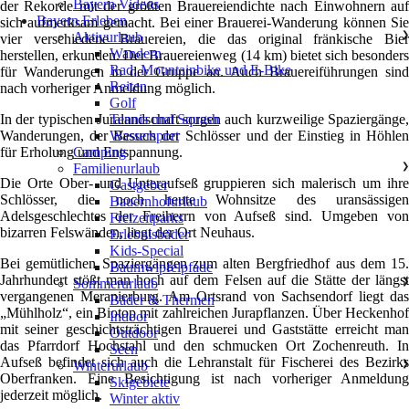
Bayern Videos
der Rekorde mit der größten Brauereiendichte nach Einwohnern auf
Bayern Erleben
sich aufmerksam gemacht. Bei einer Brauerei-Wanderung können Sie
Aktivurlaub
❯
vier verschiedene Brauereien, die das original fränkische Bier
Wandern
herstellen, erkunden. Der Brauereienweg (14 km) bietet sich besonders
Rad, Mountainbike und E-Bike
für Wanderungen in der Gruppe an. Auch Brauereiführungen sind
Reiten
nach vorheriger Anmeldung möglich.
Golf
In der typischen Juralandschaft sorgen auch kurzweilige Spaziergänge,
Tennis und Squash
Wanderungen, der Besuch der Schlösser und der Einstieg in Höhlen
Wassersport
für Erholung und Entspannung.
Camping
Familienurlaub
❯
Die Orte Ober- und Unteraufseß gruppieren sich malerisch um ihre
Gastgeber
Schlösser, die noch heute Wohnsitze des uransässigen
Bauernhofurlaub
Adelsgeschlechtes der Freiherrn von Aufseß sind. Umgeben von
Freizeitparks
bizarren Felswänden, liegt der Ort Neuhaus.
Erlebnisbäder
Kids-Special
Bei gemütlichen Spaziergängen zum alten Bergfriedhof aus dem 15.
Baumwipfelpfade
Jahrhundert stößt man hoch auf dem Felsen auf die Stätte der längst
Sommerurlaub
❯
vergangenen Meranierburg. Am Ortsrand von Sachsendorf liegt das
Bäder & Thermen
„Mühlholz“, ein Biotop mit zahlreichen Jurapflanzen. Über Heckenhof
Indoor
mit seiner geschichtsträchtigen Brauerei und Gaststätte erreicht man
Outdoor
das Pfarrdorf Hochstahl und den schmucken Ort Zochenreuth. In
Seen
Aufseß befindet sich auch die Lehranstalt für Fischerei des Bezirks
Winterurlaub
❯
Oberfranken. Eine Besichtigung ist nach vorheriger Anmeldung
Skigebiete
jederzeit möglich.
Winter aktiv