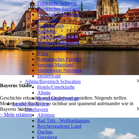
Fränkische Schweiz
Fränkisches Seenland
Fränkisches Weinland
Frankenalb
Frankenwald
Haßberge
Liebliches Taubertal
Naturpark Altmühltal
Oberes Maintal
Rhön
Romantisches Franken
Spessart-Mainland
Städteregion Nürnberg
Steigerwald
Allgäu/Bayerisch Schwaben
❯
Bayerns Städte
Hotels/Unterkünfte
Allgäu
Geschichte erkunden und Gegenwart genießen: Nirgends treffen
Bayerisch-Schwaben
Moderne und Tradition so sichtbar und spannend aufeinander wie in
Landkreise & Orte
Bayerns Städten.
Oberbayern
❯
> Mehr erfahren
Altötting
Bad Tölz - Wolfratshausen
Berchtesgadener Land
Dachau
Ebersberg