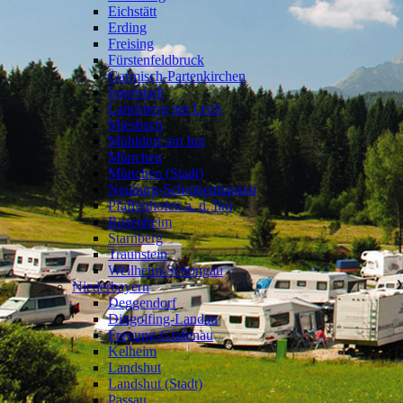
Eichstätt
Erding
Freising
Fürstenfeldbruck
Garmisch-Partenkirchen
Ingolstadt
Landsberg am Lech
Miesbach
Mühldorf am Inn
München
München (Stadt)
Neuburg-Schrobenhausen
Pfaffenhofen a. d. Ilm
Rosenheim
Starnberg
Traunstein
Weilheim-Schongau
Niederbayern
❯
Deggendorf
Dingolfing-Landau
Freyung-Grafenau
Kelheim
Landshut
Landshut (Stadt)
Passau