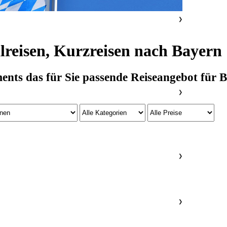
❯
lreisen, Kurzreisen nach Bayern
ts das für Sie passende Reiseangebot für Ba
❯
❯
❯