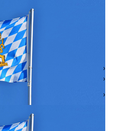
❯
❯
❯