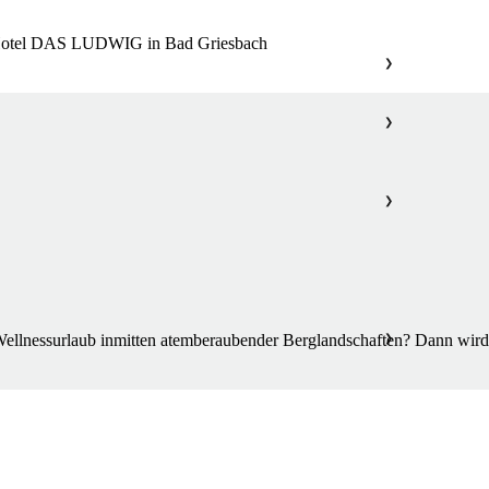
S Hotel DAS LUDWIG in Bad Griesbach
❯
❯
❯
ellnessurlaub inmitten atemberaubender Berglandschaften? Dann wird e
❯