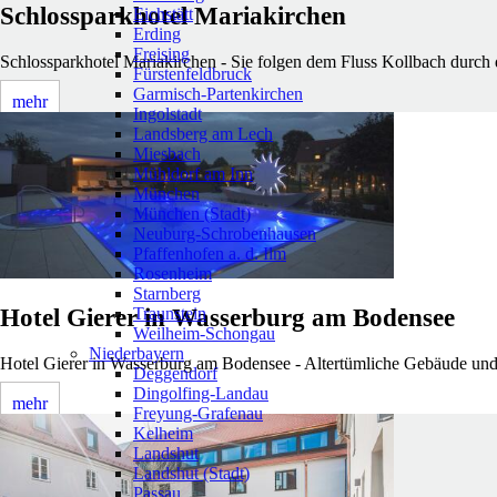
Schlossparkhotel Mariakirchen
Eichstätt
Erding
Freising
Schlossparkhotel Mariakirchen - Sie folgen dem Fluss Kollbach durch
Fürstenfeldbruck
Garmisch-Partenkirchen
mehr
Ingolstadt
Landsberg am Lech
Miesbach
Mühldorf am Inn
München
München (Stadt)
Neuburg-Schrobenhausen
Pfaffenhofen a. d. Ilm
Rosenheim
Starnberg
Traunstein
Hotel Gierer in Wasserburg am Bodensee
Weilheim-Schongau
Niederbayern
Hotel Gierer in Wasserburg am Bodensee - Altertümliche Gebäude und h
Deggendorf
Dingolfing-Landau
mehr
Freyung-Grafenau
Kelheim
Landshut
Landshut (Stadt)
Passau