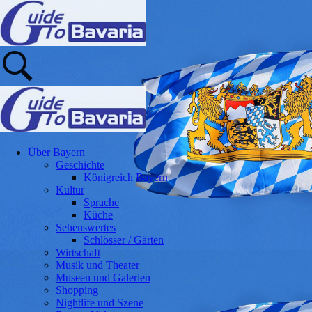
Über Bayern
Geschichte
Königreich Bayern
Kultur
Sprache
Küche
Sehenswertes
Schlösser / Gärten
Wirtschaft
Musik und Theater
Museen und Galerien
Shopping
Nightlife und Szene