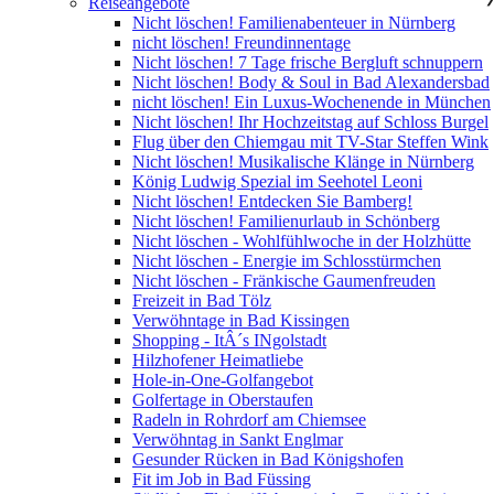
Reiseangebote
Nicht löschen! Familienabenteuer in Nürnberg
nicht löschen! Freundinnentage
Nicht löschen! 7 Tage frische Bergluft schnuppern
Nicht löschen! Body & Soul in Bad Alexandersbad
nicht löschen! Ein Luxus-Wochenende in München
Nicht löschen! Ihr Hochzeitstag auf Schloss Burgel
Flug über den Chiemgau mit TV-Star Steffen Wink
Nicht löschen! Musikalische Klänge in Nürnberg
König Ludwig Spezial im Seehotel Leoni
Nicht löschen! Entdecken Sie Bamberg!
Nicht löschen! Familienurlaub in Schönberg
Nicht löschen - Wohlfühlwoche in der Holzhütte
Nicht löschen - Energie im Schlosstürmchen
Nicht löschen - Fränkische Gaumenfreuden
Freizeit in Bad Tölz
Verwöhntage in Bad Kissingen
Shopping - ItÂ´s INgolstadt
Hilzhofener Heimatliebe
Hole-in-One-Golfangebot
Golfertage in Oberstaufen
Radeln in Rohrdorf am Chiemsee
Verwöhntag in Sankt Englmar
Gesunder Rücken in Bad Königshofen
Fit im Job in Bad Füssing