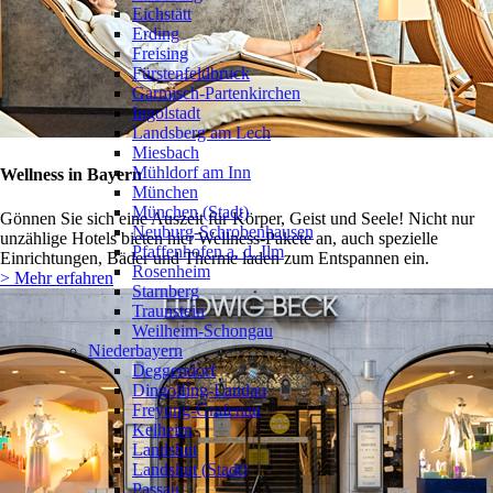
Eichstätt
Erding
Freising
Fürstenfeldbruck
Garmisch-Partenkirchen
Ingolstadt
Landsberg am Lech
Miesbach
Mühldorf am Inn
Wellness in Bayern
München
München (Stadt)
Gönnen Sie sich eine Auszeit für Körper, Geist und Seele! Nicht nur
Neuburg-Schrobenhausen
unzählige Hotels bieten hier Wellness-Pakete an, auch spezielle
Pfaffenhofen a. d. Ilm
Einrichtungen, Bäder und Therme laden zum Entspannen ein.
Rosenheim
> Mehr erfahren
Starnberg
Traunstein
Weilheim-Schongau
Niederbayern
❯
Deggendorf
Dingolfing-Landau
Freyung-Grafenau
Kelheim
Landshut
Landshut (Stadt)
Passau