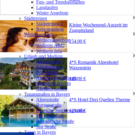
Fun- und Trendsportarten
Langlaufen
Winter Angebote
Städtereisen
❯
Städtereisen 2
Kleine Wochenend-Auszeit im
Reiseangebote
Zugspitzland
Wellnessurlaub
❯
Wellnessangebote
154.00 €
Wellness ABC
Wellness Info
Urlaub und Medizin
❯
Akutmedizin
4*S Romantik Alpenhotel
Rehabilitation
Waxenstein
Prävention
Ästhetische Chirurgie
149,00 €
Kurorte in Bayern
Kliniken suchen
Traumstraßen in Bayern
❯
4*S Hotel Drei Quellen Therme
Alpenstraße
Burgenstraße
129,00 €
Deutsche Spielzeugstraße
Die Glasstraße
Romantische Straße
Sisi Straße
Tagen in Bayern