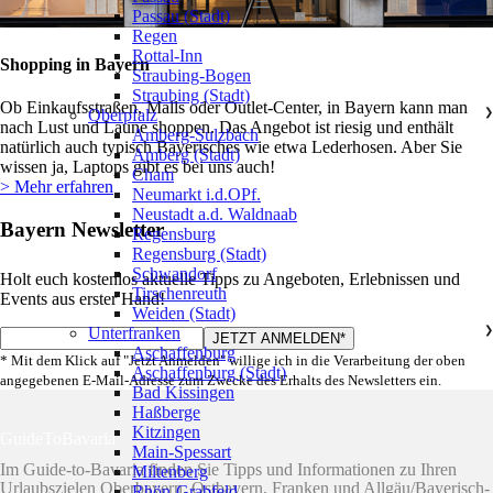
Passau (Stadt)
Regen
Rottal-Inn
Shopping in Bayern
Straubing-Bogen
Straubing (Stadt)
Ob Einkaufsstraßen, Malls oder Outlet-Center, in Bayern kann man
Oberpfalz
❯
nach Lust und Laune shoppen. Das Angebot ist riesig und enthält
Amberg-Sulzbach
natürlich auch typisch Bayerisches wie etwa Lederhosen. Aber Sie
Amberg (Stadt)
wissen ja, Laptops gibt es bei uns auch!
Cham
> Mehr erfahren
Neumarkt i.d.OPf.
Neustadt a.d. Waldnaab
Bayern Newsletter
Regensburg
Regensburg (Stadt)
Schwandorf
Holt euch kostenlos aktuelle Tipps zu Angeboten, Erlebnissen und
Tirschenreuth
Events aus erster Hand!
Weiden (Stadt)
Unterfranken
❯
Aschaffenburg
* Mit dem Klick auf "Jetzt Anmelden" willige ich in die Verarbeitung der oben
Aschaffenburg (Stadt)
angegebenen E-Mail-Adresse zum Zwecke des Erhalts des Newsletters ein.
Bad Kissingen
Haßberge
Kitzingen
GuideToBavaria
Main-Spessart
Im Guide-to-Bavaria finden Sie Tipps und Informationen zu Ihren
Miltenberg
Urlaubszielen Oberbayern, Ostbayern, Franken und Allgäu/Bayerisch-
Rhön-Grabfeld