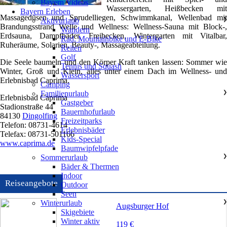
Bayern Videos
Wassergarten, Heißbecken mit
Bayern Erleben
Massagedüsen und Sprudelliegen, Schwimmkanal, Wellenbad mit
Aktivurlaub
❯
Brandungsstrand Welle und Wellness: Wellness-Sauna mit Block-,
Wandern
Erdsauna, Dampfbäder, Freibecken, Wintergarten mit Vitalbar,
Rad, Mountainbike und E-Bike
Ruheräume, Solarien, Beauty-, Massageabteilung.
Reiten
Golf
Die Seele baumeln und den Körper Kraft tanken lassen: Sommer wie
Tennis und Squash
Winter, Groß und Klein, alles unter einem Dach im Wellness- und
Wassersport
Erlebnisbad Caprima.
Camping
Familienurlaub
❯
Erlebnisbad Caprima
Gastgeber
Stadionstraße 44
Bauernhofurlaub
84130
Dingolfing
Freizeitparks
Telefon: 08731-4614
Erlebnisbäder
Telefax: 08731-501166
Kids-Special
www.caprima.de
Baumwipfelpfade
Sommerurlaub
❯
Bäder & Thermen
Indoor
Reiseangebote
Outdoor
Seen
Winterurlaub
❯
Augsburger Hof
Skigebiete
Winter aktiv
119 €