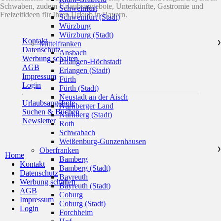
Schwaben, zudem Urlaubsangebote, Unterkünfte, Gastromie und
Schweinfurt
Freizeitideen für Ihren Urlaub in Bayern.
Schweinfurt (Stadt)
Würzburg
Würzburg (Stadt)
Kontakt
Mittelfranken
❯
Datenschutz
Ansbach
Werbung schalten
Erlangen-Höchstadt
AGB
Erlangen (Stadt)
Impressum
Fürth
Login
Fürth (Stadt)
Neustadt an der Aisch
Urlaubsangebote
Nürnberger Land
Suchen & Buchen
Nürnberg (Stadt)
Newsletter
Roth
Schwabach
Weißenburg-Gunzenhausen
Oberfranken
❯
Home
Bamberg
Kontakt
Bamberg (Stadt)
Datenschutz
Bayreuth
Werbung schalten
Bayreuth (Stadt)
AGB
Coburg
Impressum
Coburg (Stadt)
Login
Forchheim