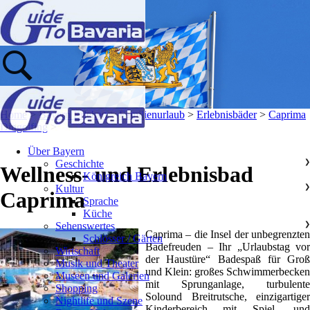
Home
>
Bayern Erleben
>
Familienurlaub
>
Erlebnisbäder
>
Caprima
Dingolfing
>
Über Bayern
Geschichte
❯
Wellness- und Erlebnisbad
Königreich Bayern
Kultur
❯
Caprima
Sprache
Küche
Sehenswertes
❯
Caprima – die Insel der unbegrenzten
Schlösser / Gärten
Badefreuden – Ihr „Urlaubstag vor
Wirtschaft
der Haustüre“ Badespaß für Groß
Musik und Theater
und Klein: großes Schwimmerbecken
Museen und Galerien
mit Sprunganlage, turbulente
Shopping
Solound Breitrutsche, einzigartiger
Nightlife und Szene
Kinderbereich mit Spiel- und