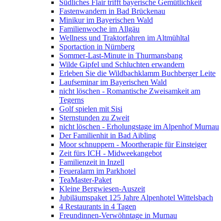
Südliches Flair trifft bayerische Gemütlichkeit
Fastenwandern in Bad Brückenau
Minikur im Bayerischen Wald
Familienwoche im Allgäu
Wellness und Traktorfahren im Altmühltal
Sportaction in Nürnberg
Sommer-Last-Minute in Thurmansbang
Wilde Gipfel und Schluchten erwandern
Erleben Sie die Wildbachklamm Buchberger Leite
Laufseminar im Bayerischen Wald
nicht löschen - Romantische Zweisamkeit am
Tegerns
Golf spielen mit Sisi
Sternstunden zu Zweit
nicht löschen - Erholungstage im Alpenhof Murnau
Der Familienhit in Bad Aibling
Moor schnuppern - Moortherapie für Einsteiger
Zeit fürs ICH - Midweekangebot
Familienzeit in Inzell
Feueralarm im Parkhotel
TeaMaster-Paket
Kleine Bergwiesen-Auszeit
Jubiläumspaket 125 Jahre Alpenhotel Wittelsbach
4 Restaurants in 4 Tagen
Freundinnen-Verwöhntage in Murnau