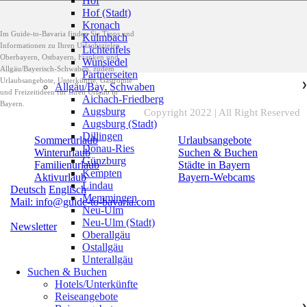
Hof
Hof (Stadt)
Kronach
Im Guide-to-Bavaria finden Sie Tipps und
Kulmbach
Informationen zu Ihren Urlaubszielen
Lichtenfels
Oberbayern, Ostbayern, Franken und
Wunsiedel
Allgäu/Bayerisch-Schwaben, zudem
Partnerseiten
Urlaubsangebote, Unterkünfte, Gastromie
Allgäu/Bay. Schwaben
❯
und Freizeitideen für Ihren Urlaub in
Aichach-Friedberg
Bayern.
Augsburg
Copyright 2022 | All Right Reserved
Augsburg (Stadt)
Dillingen
Sommerurlaub
Urlaubsangebote
Donau-Ries
Winterurlaub
Suchen & Buchen
Günzburg
Familienurlaub
Städte in Bayern
Kempten
Aktivurlaub
Bayern-Webcams
Lindau
Deutsch
Englisch
Memmingen
Mail: info@guide-to-bavaria.com
Neu-Ulm
Neu-Ulm (Stadt)
Newsletter
Oberallgäu
Ostallgäu
Unterallgäu
Suchen & Buchen
Hotels/Unterkünfte
Reiseangebote
❯