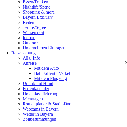
Essen/Trinken
Nightlife/Szene
Shopping & more
Bayern Exklusiv
Reiten
Tennis/Squash
Wassersport
Indoor
Outdoor
Unternehmen Eintragen
Reiseplanung
Allg. Info
Anreise
❯
Mit dem Auto
Bahn/öffentl. Verkehr
Mit dem Flugzeug
Urlaub mit Hund
Ferienkalender
Hotelklassifizierung
Mietwagen
Routenplaner & Stadtpläne
Webcams in Bayern
Wetter in Bayern
Zollbestimmungen