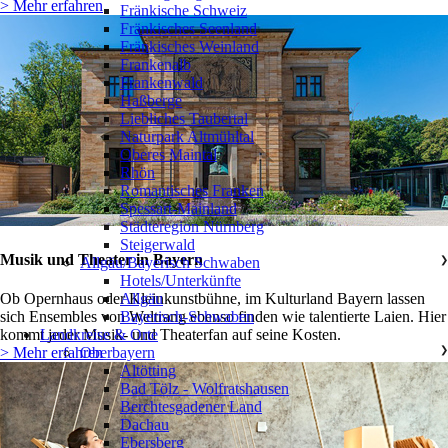
> Mehr erfahren
Fränkische Schweiz
Fränkisches Seenland
Fränkisches Weinland
Frankenalb
Frankenwald
Haßberge
Liebliches Taubertal
Naturpark Altmühltal
Oberes Maintal
Rhön
Romantisches Franken
Spessart-Mainland
Städteregion Nürnberg
Steigerwald
Musik und Theater in Bayern
Allgäu/Bayerisch Schwaben
❯
Hotels/Unterkünfte
Allgäu
Ob Opernhaus oder Kleinkunstbühne, im Kulturland Bayern lassen
Bayerisch-Schwaben
sich Ensembles von Weltrang ebenso finden wie talentierte Laien. Hier
Landkreise & Orte
kommt jeder Musik- und Theaterfan auf seine Kosten.
Oberbayern
❯
> Mehr erfahren
Altötting
Bad Tölz - Wolfratshausen
Berchtesgadener Land
Dachau
Ebersberg