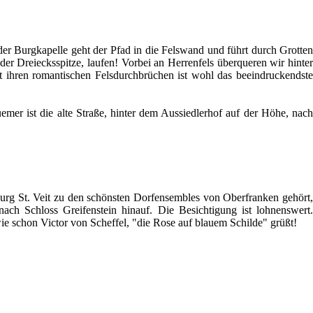
r Burgkapelle geht der Pfad in die Felswand und führt durch Grotten
er Dreiecksspitze, laufen! Vorbei an Herrenfels überqueren wir hinter
t ihren romantischen Felsdurchbrüchen ist wohl das beeindruckendste
er ist die alte Straße, hinter dem Aussiedlerhof auf der Höhe, nach
urg St. Veit zu den schönsten Dorfensembles von Oberfranken gehört
h Schloss Greifenstein hinauf. Die Besichtigung ist lohnenswert.
e schon Victor von Scheffel, "die Rose auf blauem Schilde" grüßt!