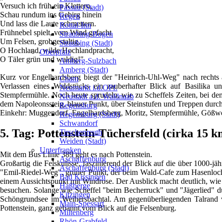
Versuch ich früh ein Klettern,
Passau (Stadt)
Schau rundum ins Gebirg hinein
Regen
Und lass die Laute schmettern.
Rottal-Inn
Frühnebel spielt, vom Wind gefacht
Straubing-Bogen
Um Felsen, grobgestaltig,
Straubing (Stadt)
O Hochland, wilde Hochlandpracht,
Oberpfalz
O Täler grün und waldig!"
Amberg-Sulzbach
Amberg (Stadt)
Kurz vor Engelhardsberg biegt der "Heinrich-Uhl-Weg" nach rechts
Cham
Verlassen eines Waldstücks ein zauberhafter Blick auf Basilika 
Neumarkt i.d.OPf.
Stempfermühle. Noch heute sprudeln, wie zu Scheffels Zeiten, bei dem
Neustadt a.d. Waldnaab
dem Napoleonssteig, blauer Punkt, über Steinstufen und Treppen durc
Regensburg
Einkehr: Muggendorf, Engelhardsberg, Moritz, Stempfermühle, Gößwe
Regensburg (Stadt)
Schwandorf
5. Tag: Pottenstein-Tüchersfeld (cirka 15 k
Tirschenreuth
Weiden (Stadt)
Unterfranken
Mit dem Bus LInie 389 geht es nach Pottenstein.
Aschaffenburg
Großartig die Felskulisse, faszinierend der Blick auf die über 1000-
Aschaffenburg (Stadt)
"Emil-Riedel-Weg", grüner Punkt, der beim Wald-Cafe zum Hasenloch 
Bad Kissingen
einem Aussichtspunkt mit Windrose. Der Ausblick macht deutlich, wie
Haßberge
besuchen. Solange wie Scheffel "beim Becherruck" und "Jägerlied" d
Kitzingen
Schöngrundsee im Weihersbachtal. Am gegenüberliegenden Talrand v
Main-Spessart
Pottenstein, ganz gebannt vom Blick auf die Felsenburg.
Miltenberg
Rhön-Grabfeld