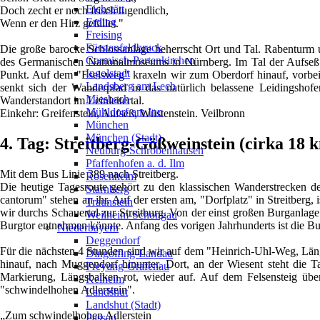
Eichstätt
Doch zecht er noch frisch tugendlich,
Erding
Wenn er den Hirz gefället."
Freising
Fürstenfeldbruck
Die große barocke Schlossanlage beherrscht Ort und Tal. Rabenturm 
Garmisch-Partenkirchen
des Germanischen Nationalmuseums in Nürnberg. Im Tal der Aufseß 
Ingolstadt
Punkt. Auf dem "Eselsweg" kraxeln wir zum Oberdorf hinauf, vorbei 
Landsberg am Lech
senkt sich der Wanderpfad in das natürlich belassene Leidingshof
Miesbach
Wanderstandort im Leinleitertal.
Mühldorf am Inn
Einkehr: Greifenstein, Aufseß, Wüstenstein. Veilbronn
München
München (Stadt)
4. Tag: Streitberg-Gößweinstein (cirka 18 
Neuburg-Schrobenhausen
Pfaffenhofen a. d. Ilm
Mit dem Bus Linie 389 nach Streitberg.
Rosenheim
Die heutige Tagesroute gehört zu den klassischen Wanderstrecken de
Starnberg
cantorum" stehen an ihr. Auf der ersten am, "Dorfplatz" in Streitberg,
Traunstein
wir durchs Schauertal zur Streitburg. Von der einst großen Burganlage
Weilheim-Schongau
Burgtor entnehmen könnte. Anfang des vorigen Jahrhunderts ist die B
Niederbayern
Deggendorf
Für die nächsten 4 Stunden sind wir auf dem "Heinrich-Uhl-Weg, Läng
Dingolfing-Landau
hinauf, nach Muggendorf hinunter. Dort, an der Wiesent steht die 
Freyung-Grafenau
Markierung, Längsbalken rot, wieder auf. Auf dem Felsensteig ü
Kelheim
"schwindelhohen Adlerstein".
Landshut
Landshut (Stadt)
„Zum schwindelhohen Adlerstein
Passau