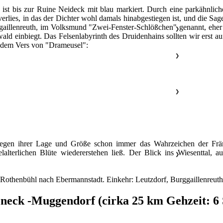
ist bis zur Ruine Neideck mit blau markiert. Durch eine parkähnlic
gverlies, in das der Dichter wohl damals hinabgestiegen ist, und die S
illenreuth, im Volksmund "Zwei-Fenster-Schlößchen" genannt, eher al
❯
ld einbiegt. Das Felsenlabyrinth des Druidenhains sollten wir erst a
t dem Vers von "Drameusel":
❯
❯
egen ihrer Lage und Größe schon immer das Wahrzeichen der Frän
elalterlichen Blüte wiedererstehen ließ. Der Blick ins Wiesenttal
❯
Rothenbühl nach Ebermannstadt. Einkehr: Leutzdorf, Burggaillenreuth
eneck -Muggendorf (cirka 25 km Gehzeit: 6