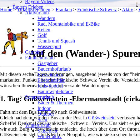
Bayern Videos
Bayern Erleben
Home
>
Urlaubsregionen
>
Franken
>
Fränkische Schweiz
>
Aktiv
>
Aktivurlaub
Wandern
Rad, Mountainbike und E-Bike
Reiten
Golf
Tennis und Squash
Wassersport
Auf den (Wander-) Spuren
Camping
Familienurlaub
Gastgeber
Bauernhofurlaub
Mit diesen sechs Tageswanderungen, ausgehend jeweils von der "hei
Freizeitparks
markanten Punkten hat der Fränkische Schweiz Verein die Verstafel
Erlebnisbäder
wünschen Ihnen schöne und interessante Wanderungen.
Kids-Special
Baumwipfelpfade
Sommerurlaub
1. Tag: Gößweinstein -Ebermannstadt (cirk
Bäder & Thermen
Indoor
Fahrt mit dem Bus Linie 389 nach Gößweinstein.
Outdoor
Gleich nachdem wir den Bus an der Post in
Gößweinstein
verlassen h
Seen
Scheffel-Denkmal des Fränkische - Schweiz - Vereins. Uns zieht es jed
Winterurlaub
wir auch Burg Gößweinstein entdeckt, die hoch über dem Ort thront
Skigebiete
Gößweinstein steht. Im Kleid der Neogotik, wie wir sie zu sehen bekomme
Winter aktiv