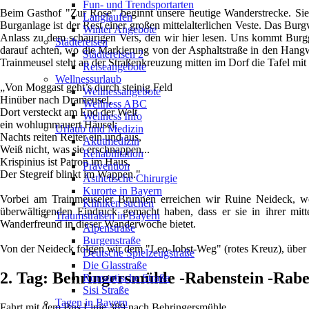
Fun- und Trendsportarten
Beim Gasthof "Zur Rose" beginnt unsere heutige Wanderstrecke. Sie 
Langlaufen
Burganlage ist der Rest einer großen mittelalterlichen Veste. Das Bur
Winter Angebote
Anlass zu dem schaurigen Vers, den wir hier lesen. Uns kommt Burgga
Städtereisen
darauf achten, wo die Markierung von der Asphaltstraße in den Hangwa
Städtereisen 2
Trainmeusel steht an der Straßenkreuzung mitten im Dorf die Tafel mi
Reiseangebote
Wellnessurlaub
„Von Moggast geht’s durch steinig Feld
Wellnessangebote
Hinüber nach Drameusel,
Wellness ABC
Dort versteckt am End der Welt
Wellness Info
ein wohlummauert Häusel;
Urlaub und Medizin
Nachts reiten Reiter ein und aus,
Akutmedizin
Weiß nicht, was sie erschnappen...
Rehabilitation
Krispinius ist Patron im Haus,
Prävention
Der Stegreif blinkt im Wappen."
Ästhetische Chirurgie
Kurorte in Bayern
Vorbei am Trainmeuseler Brunnen erreichen wir Ruine Neideck, w
Kliniken suchen
überwältigenden Eindruck gemacht haben, dass er sie in ihrer mitt
Traumstraßen in Bayern
Wanderfreund in dieser Wanderwoche bietet.
Alpenstraße
Burgenstraße
Von der Neideck folgen wir dem "Leo-Jobst-Weg" (rotes Kreuz), über 
Deutsche Spielzeugstraße
Die Glasstraße
2. Tag: Behringersmühle -Rabenstein -Rab
Romantische Straße
Sisi Straße
Tagen in Bayern
Fahrt mit dem Bus Linie 389 nach Behringersmühle.