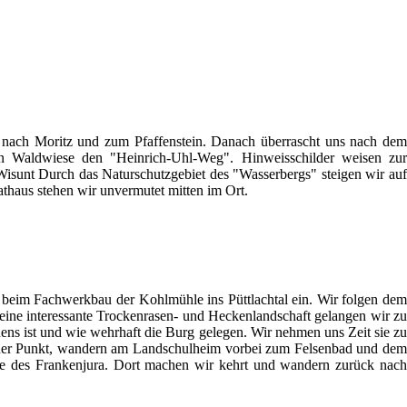
 nach Moritz und zum Pfaffenstein. Danach überrascht uns nach dem
en Waldwiese den "Heinrich-Uhl-Weg". Hinweisschilder weisen zur
 Wisunt Durch das Naturschutzgebiet des "Wasserbergs" steigen wir auf
thaus stehen wir unvermutet mitten im Ort.
beim Fachwerkbau der Kohlmühle ins Püttlachtal ein. Wir folgen dem
ine interessante Trockenrasen- und Heckenlandschaft gelangen wir zu
ns ist und wie wehrhaft die Burg gelegen. Wir nehmen uns Zeit sie zu
rüner Punkt, wandern am Landschulheim vorbei zum Felsenbad und dem
le des Frankenjura. Dort machen wir kehrt und wandern zurück nach