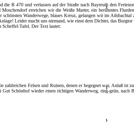
nd die B 470 und verlassen auf der Straße nach Bayreuth den Ferieno
❯
Moschendorf erreichen wir die Weiße Marter, ein berühmtes Flurdenk
chönsten Wanderwege, blaues Kreuz, gelangen wir im Ailsbachtal zur
Anlage! Leider macht uns niemand, wie einst dem Dichter, das Burgtor
 Scheffel-Tafel. Der Text lautet:
ie zahlreichen Felsen und Ruinen, denen er begegnet war, Anlaß ist z
❯
ir bei Gut Schönhof wieder einen richtigen Wanderweg, ring-grün, n
❯