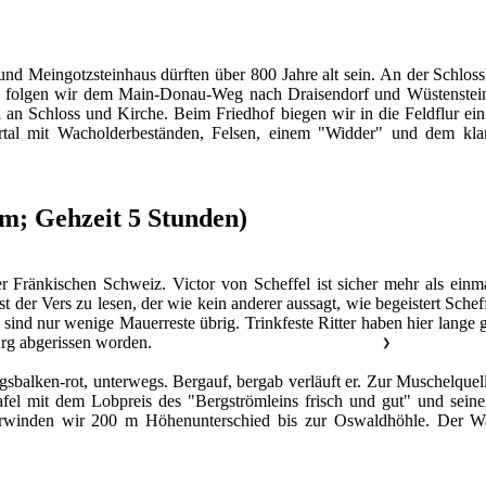
und Meingotzsteinhaus dürften über 800 Jahre alt sein. An der Schlo
folgen wir dem Main-Donau-Weg nach Draisendorf und Wüstenstein. H
an Schloss und Kirche. Beim Friedhof biegen wir in die Feldflur ei
ertal mit Wacholderbeständen, Felsen, einem "Widder" und dem kla
km; Gehzeit 5 Stunden)
r Fränkischen Schweiz. Victor von Scheffel ist sicher mehr als ein
 ist der Vers zu lesen, der wie kein anderer aussagt, wie begeistert S
 sind nur wenige Mauerreste übrig. Trinkfeste Ritter haben hier lange
urg abgerissen worden.
❯
sbalken-rot, unterwegs. Bergauf, bergab verläuft er. Zur Muschelque
Tafel mit dem Lobpreis des "Bergströmleins frisch und gut" und sei
berwinden wir 200 m Höhenunterschied bis zur Oswaldhöhle. Der 