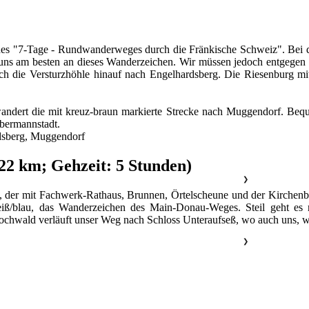
des "7-Tage - Rundwanderweges durch die Fränkische Schweiz". Bei de
 uns am besten an dieses Wanderzeichen. Wir müssen jedoch entgegen d
ch die Versturzhöhle hinauf nach Engelhardsberg. Die Riesenburg mi
ndert die mit kreuz-braun markierte Strecke nach Muggendorf. Bequem
bermannstadt.
dsberg, Muggendorf
a 22 km; Gehzeit: 5 Stunden)
❯
, der mit Fachwerk-Rathaus, Brunnen, Örtelscheune und der Kirchenb
/blau, das Wanderzeichen des Main-Donau-Weges. Steil geht es nac
ochwald verläuft unser Weg nach Schloss Unteraufseß, wo auch uns, wi
❯