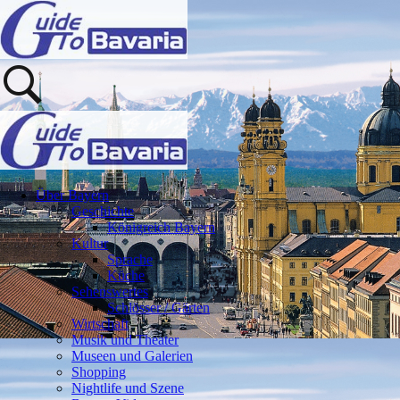
Über Bayern
Geschichte
Königreich Bayern
Kultur
Sprache
Küche
Sehenswertes
Schlösser / Gärten
Wirtschaft
Musik und Theater
Museen und Galerien
Shopping
Nightlife und Szene