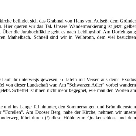
sskirche befindet sich das Grabmal von Hans von Aufseß, dem Gründer
ier queren wir das Tal. Unsere Wandermarkierung ist jetzt: gelber
n. Über die Jurahochfläche geht es nach Leidingshof. Am Dorfeingang
ren Mathelbach. Schnell sind wir in Veilbronn, dem viel besuchten
mal auf ihr unterwegs gewesen. 6 Tafeln mit Versen aus dem" Exodus
cheffel von dieser Landschaft war. Am "Schwarzen Adler" vorbei wandern
 gelebt. Scheffel ist ihnen nicht mehr begegnet, wie man den Worten am
lle und ins Lange Tal hinunter, den Sommerrangen und Brünhildenstein
ner "Forellen". Am Dooser Berg, nahe der Kirche, nehmen wir unsere
Wanderweg führt durch (!) diese Höhle zum Quakenschloss und dem