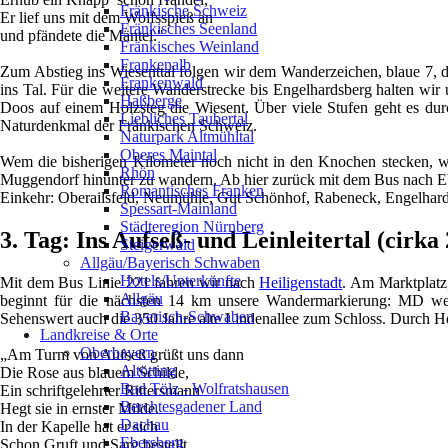
Fränkische Schweiz
Er lief uns mit dem Wolfsspieß an
Fränkisches Seenland
und pfändete die Mäntel."
Fränkisches Weinland
Frankenalb
Zum Abstieg ins Wiesenttal folgen wir dem Wanderzeichen, blaue 7, 
Frankenwald
ins Tal. Für die weitere Wanderstrecke bis Engelhardsberg halten wir
Haßberge
Doos auf einem Holzsteg die Wiesent. Über viele Stufen geht es dur
Liebliches Taubertal
Naturdenkmal der Fränkischen Schweiz.
Naturpark Altmühltal
Oberes Maintal
Wem die bisherigen Kilometer noch nicht in den Knochen stecken, wa
Rhön
Muggendorf hinunter zu wandern. Ab hier zurück mit dem Bus nach E
Romantisches Franken
Einkehr: Oberailsfeld, Neumühle, Gut Schönhof, Rabeneck, Engelhar
Spessart-Mainland
Städteregion Nürnberg
3. Tag: Ins Aufseß- und Leinleitertal (cirk
Steigerwald
Allgäu/Bayerisch Schwaben
Hotels/Unterkünfte
Mit dem Bus Linie 221 fahren wir nach
Heiligenstadt
. Am Marktplatz
Allgäu
beginnt für die nächsten 14 km unsere Wandermarkierung: MD weiß
Bayerisch-Schwaben
Sehenswert auch die 350 Jahre alte Lindenallee zum Schloss. Durch H
Landkreise & Orte
Oberbayern
„Am Turm von Aufseß grüßt uns dann
Altötting
Die Rose aus blauem Schilde,
Bad Tölz - Wolfratshausen
Ein schriftgelehrter Rittersmann
Berchtesgadener Land
Hegt sie in ernster Milde.
Dachau
In der Kapelle hat er sich
Ebersberg
Schon Gruft und Sarg bestellt,