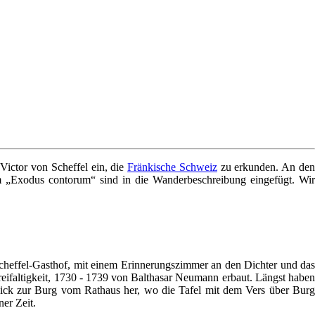
Victor von Scheffel ein, die
Fränkische Schweiz
zu erkunden. An de
em „Exodus contorum“ sind in die Wanderbeschreibung eingefügt. Wir
Scheffel-Gasthof, mit einem Erinnerungszimmer an den Dichter und da
Dreifaltigkeit, 1730 - 1739 von Balthasar Neumann erbaut. Längst haben
lick zur Burg vom Rathaus her, wo die Tafel mit dem Vers über Burg
ner Zeit.