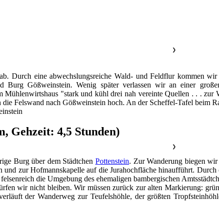
❯
 ab. Durch eine abwechslungsreiche Wald- und Feldflur kommen wir
und Burg Gößweinstein. Wenig später verlassen wir an einer groß
 Mühlenwirtshaus "stark und kühl drei nah vereinte Quellen . . . zur
h die Felswand nach Gößweinstein hoch. An der Scheffel-Tafel beim Ra
instein
m, Gehzeit: 4,5 Stunden)
❯
jährige Burg über dem Städtchen
Pottenstein
. Zur Wanderung biegen wir 
und zur Hofmannskapelle auf die Jurahochfläche hinaufführt. Durch e
 felsenreich die Umgebung des ehemaligen bambergischen Amtsstädtche
ürfen wir nicht bleiben. Wir müssen zurück zur alten Markierung: g
erläuft der Wanderweg zur Teufelshöhle, der größten Tropfsteinhöh