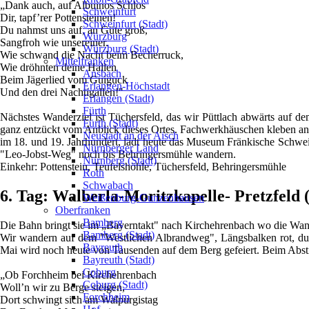
„Dank auch, auf Albuinos Schlos
Schweinfurt
Dir, tapf’rer Pottensteinen!
Schweinfurt (Stadt)
Du nahmst uns auf, an Güte groß,
Würzburg
Sangfroh wie unsereiner.
Würzburg (Stadt)
Wie schwand die Nacht beim Becherruck,
Mittelfranken
Wie dröhnten deine Hallen
Ansbach
Beim Jägerlied vom Guiguck
Erlangen-Höchstadt
Und den drei Nachtigallen!"
Erlangen (Stadt)
Fürth
Nächstes Wanderziel ist Tüchersfeld, das wir Püttlach abwärts auf de
Fürth (Stadt)
ganz entzückt vom Anblick dieses Ortes. Fachwerkhäuschen kleben an
Neustadt an der Aisch
im 18. und 19. Jahrhundert, lädt heute das Museum Fränkische Schwei
Nürnberger Land
"Leo-Jobst-Weg" noch bis Behringersmühle wandern.
Nürnberg (Stadt)
Einkehr: Pottenstein, Teufelshöhle, Tüchersfeld, Behringersmühle
Roth
Schwabach
6. Tag: Walberla-Moritzkapelle- Pretzfeld 
Weißenburg-Gunzenhausen
Oberfranken
Bamberg
Die Bahn bringt sie im „Bayerntakt" nach Kirchehrenbach wo die Wan
Bamberg (Stadt)
Wir wandern auf dem "Westlichen Albrandweg", Längsbalken rot, d
Bayreuth
Mai wird noch heute von Tausenden auf dem Berg gefeiert. Beim Abstie
Bayreuth (Stadt)
Coburg
„Ob Forchheim bei Kirchehrenbach
Coburg (Stadt)
Woll’n wir zu Berge steigen,
Forchheim
Dort schwingt sich am Walpurgistag