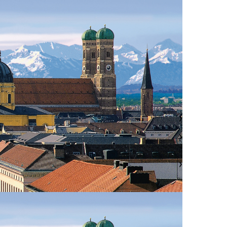
❯
❯
❯