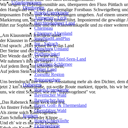
Urlaubsregionen
Wir steigen in Behringersmühle aus, überqueren den Fluss Püttlach u
Oberbayern
den Hangwald ein. Über das ehemalige Forstbaus Schweigelberg und 
Hotels/Unterkünfte
imposanten Felsen und Wacholderhängen umgeben. Auf einem unserer s
Ammersee - Lech
Markierung um, die zur Burg hinauf führt. Imponierend die gewaltige 
Berchtesgadener Land
führt zur Sophienhöhle und der Klaussteinkapelle und zu einer weiteren
Chiemgau
Chiemsee-Alpenland
„Am Klaussteiner Kirchlein stand
IngolStadtLandPlus
der Klausner in Gedanken
Inn - Salzach
Und sprach: „Hier schaut ihr in das Land
Münchner Umland
Der Steine und der Franken."
Pfaffenwinkel
Der Wende dacht’, es wäre sein,
Starnberger Fünf-Seen-Land
Wir nahmen’s ihm als Sieger:
Tegernsee-Schliersee
Auf jedem Berg ein schroffer Stein,
Tölzer Land
Auf jedem Stein ein Krieger!"
Zugspitz Region
Reiseangebote
Uns beeindruckt ihre barocke Ausstattung mehr als den Dichter, dem d
Ostbayern
jetzt 2 km Asphaltstraße, rot-weiße Route markiert, tippeln, bis w
Hotels/Unterkünfte
uns, wie einst Scheffel, wie ein "Raubvogelnest" vor.
Bayerischer Wald
Bayerischer Jura
„Das Rabeneck hängt keck und fest
Bayer. Golf- & Thermenland
An finstrer Felsenrippe
Oberpfälzer Wald
Als zieme solch Raubvogelnest
Franken
Zum Schmuck jedweder Klippe ...
Hotels/Unterkünfte
Und eh’ wir es nur recht besahn,
Fichtelgebirge
Erhub ein Knapp’ schon Händel,