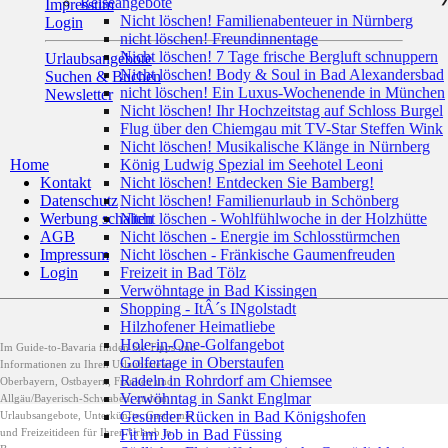
Reiseangebote
Impressum
Nicht löschen! Familienabenteuer in Nürnberg
Login
nicht löschen! Freundinnentage
Nicht löschen! 7 Tage frische Bergluft schnuppern
Urlaubsangebote
Nicht löschen! Body & Soul in Bad Alexandersbad
Suchen & Buchen
nicht löschen! Ein Luxus-Wochenende in München
Newsletter
Nicht löschen! Ihr Hochzeitstag auf Schloss Burgel
Flug über den Chiemgau mit TV-Star Steffen Wink
Nicht löschen! Musikalische Klänge in Nürnberg
Home
König Ludwig Spezial im Seehotel Leoni
Kontakt
Nicht löschen! Entdecken Sie Bamberg!
Datenschutz
Nicht löschen! Familienurlaub in Schönberg
Werbung schalten
Nicht löschen - Wohlfühlwoche in der Holzhütte
AGB
Nicht löschen - Energie im Schlosstürmchen
Impressum
Nicht löschen - Fränkische Gaumenfreuden
Login
Freizeit in Bad Tölz
Verwöhntage in Bad Kissingen
Shopping - ItÂ´s INgolstadt
Hilzhofener Heimatliebe
Hole-in-One-Golfangebot
Im Guide-to-Bavaria finden Sie Tipps und
Golfertage in Oberstaufen
Informationen zu Ihren Urlaubszielen
Radeln in Rohrdorf am Chiemsee
Oberbayern, Ostbayern, Franken und
Verwöhntag in Sankt Englmar
Allgäu/Bayerisch-Schwaben, zudem
Gesunder Rücken in Bad Königshofen
Urlaubsangebote, Unterkünfte, Gastromie
und Freizeitideen für Ihren Urlaub in
Fit im Job in Bad Füssing