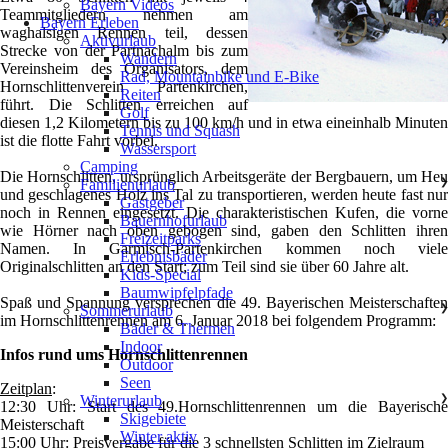
Bayern Videos
Teammitgliedern nehmen am
Bayern Erleben
waghalsigen Rennen teil, dessen
Aktivurlaub
❯
Strecke von der Partnachalm bis zum
Wandern
Vereinsheim des Organisators, dem
Rad, Mountainbike und E-Bike
Hornschlittenverein Partenkirchen,
Reiten
führt. Die Schlitten erreichen auf
Golf
diesen 1,2 Kilometern bis zu 100 km/h und in etwa eineinhalb Minuten
Tennis und Squash
ist die flotte Fahrt vorbei.
Wassersport
Camping
Die Hornschlitten, ursprünglich Arbeitsgeräte der Bergbauern, um Heu
Familienurlaub
❯
und geschlagenes Holz ins Tal zu transportieren, werden heute fast nur
Gastgeber
noch in Rennen eingesetzt. Die charakteristischen Kufen, die vorne
Bauernhofurlaub
wie Hörner nach oben gebogen sind, gaben den Schlitten ihren
Freizeitparks
Namen. In Garmisch-Partenkirchen kommen noch viele
Erlebnisbäder
Originalschlitten an den Start; zum Teil sind sie über 60 Jahre alt.
Kids-Special
Baumwipfelpfade
Spaß und Spannung versprechen die 49. Bayerischen Meisterschaften
Sommerurlaub
❯
im Hornschlittenrennen am 6. Januar 2018 bei folgendem Programm:
Bäder & Thermen
Indoor
Infos rund ums Hornschlittenrennen
Outdoor
Seen
Zeitplan
:
Winterurlaub
❯
12:30 Uhr: Start des 49.Hornschlittenrennen um die Bayerische
Skigebiete
Meisterschaft
Winter aktiv
15:00 Uhr: Preisvergabe für die 3 schnellsten Schlitten im Zielraum