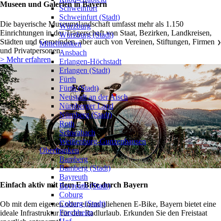
Museen und Galerien in Bayern
Schweinfurt
Schweinfurt (Stadt)
Die bayerische Museumslandschaft umfasst mehr als 1.150
Würzburg
Einrichtungen in der Trägerschaft von Staat, Bezirken, Landkreisen,
Würzburg (Stadt)
Städten und Gemeinden, aber auch von Vereinen, Stiftungen, Firmen
Mittelfranken
❯
und Privatpersonen.
Ansbach
> Mehr erfahren
Erlangen-Höchstadt
Erlangen (Stadt)
Fürth
Fürth (Stadt)
Neustadt an der Aisch
Nürnberger Land
Nürnberg (Stadt)
Roth
Schwabach
Weißenburg-Gunzenhausen
Oberfranken
❯
Bamberg
Bamberg (Stadt)
Bayreuth
Einfach aktiv mit dem E-Bike durch Bayern
Bayreuth (Stadt)
Coburg
Coburg (Stadt)
Ob mit dem eigenen oder einem gliehenen E-Bike, Bayern bietet eine
Forchheim
ideale Infrastruktur für den Radlurlaub. Erkunden Sie den Freistaat