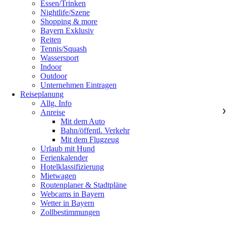
Essen/Trinken
Nightlife/Szene
Shopping & more
Bayern Exklusiv
Reiten
Tennis/Squash
Wassersport
Indoor
Outdoor
Unternehmen Eintragen
Reiseplanung
Allg. Info
Anreise
❯
Mit dem Auto
Bahn/öffentl. Verkehr
Mit dem Flugzeug
Urlaub mit Hund
Ferienkalender
Hotelklassifizierung
Mietwagen
Routenplaner & Stadtpläne
Webcams in Bayern
Wetter in Bayern
Zollbestimmungen