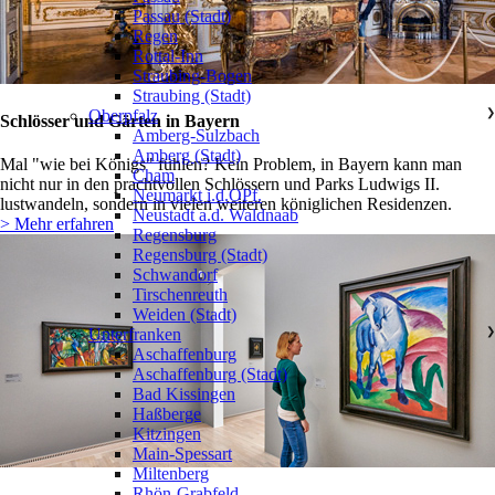
Passau (Stadt)
Regen
Rottal-Inn
Straubing-Bogen
Straubing (Stadt)
Oberpfalz
❯
Schlösser und Gärten in Bayern
Amberg-Sulzbach
Amberg (Stadt)
Mal "wie bei Königs" fühlen? Kein Problem, in Bayern kann man
Cham
nicht nur in den prachtvollen Schlössern und Parks Ludwigs II.
Neumarkt i.d.OPf.
lustwandeln, sondern in vielen weiteren königlichen Residenzen.
Neustadt a.d. Waldnaab
> Mehr erfahren
Regensburg
Regensburg (Stadt)
Schwandorf
Tirschenreuth
Weiden (Stadt)
Unterfranken
❯
Aschaffenburg
Aschaffenburg (Stadt)
Bad Kissingen
Haßberge
Kitzingen
Main-Spessart
Miltenberg
Rhön-Grabfeld