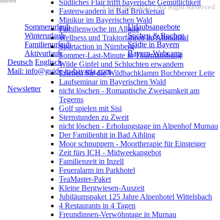
Bayern.
Südliches Flair trifft bayerische Gemütlichkeit
Copyright 2022 | All Right Reserved
Fastenwandern in Bad Brückenau
Minikur im Bayerischen Wald
Sommerurlaub
Urlaubsangebote
Familienwoche im Allgäu
Winterurlaub
Suchen & Buchen
Wellness und Traktorfahren im Altmühltal
Familienurlaub
Städte in Bayern
Sportaction in Nürnberg
Aktivurlaub
Bayern-Webcams
Sommer-Last-Minute in Thurmansbang
Deutsch
Englisch
Wilde Gipfel und Schluchten erwandern
Mail: info@guide-to-bavaria.com
Erleben Sie die Wildbachklamm Buchberger Leite
Laufseminar im Bayerischen Wald
Newsletter
nicht löschen - Romantische Zweisamkeit am
Tegerns
Golf spielen mit Sisi
Sternstunden zu Zweit
nicht löschen - Erholungstage im Alpenhof Murnau
Der Familienhit in Bad Aibling
Moor schnuppern - Moortherapie für Einsteiger
Zeit fürs ICH - Midweekangebot
Familienzeit in Inzell
Feueralarm im Parkhotel
TeaMaster-Paket
Kleine Bergwiesen-Auszeit
Jubiläumspaket 125 Jahre Alpenhotel Wittelsbach
4 Restaurants in 4 Tagen
Freundinnen-Verwöhntage in Murnau