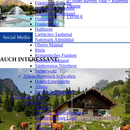
4* Hotel Bayern Vital + Rupertus
Fränkische Schweiz
Therme
Fränkisches Seenland
Fränkisches Weinland
159,00 €
Frankenalb
Frankenwald
Haßberge
Liebliches Taubertal
Social Media
Naturpark Altmühltal
Oberes Maintal
Rhön
Romantisches Franken
AUCH INTERESSANT:
Spessart-Mainland
Städteregion Nürnberg
Steigerwald
Allgäu/Bayerisch Schwaben
❯
Hotels/Unterkünfte
Allgäu
Bayerisch-Schwaben
Landkreise & Orte
Oberbayern
❯
Altötting
Bad Tölz - Wolfratshausen
Berchtesgadener Land
Dachau
Ebersberg