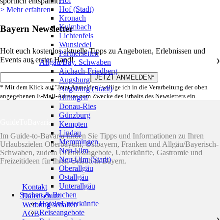
Hof
sportlich entspannt!
Hof (Stadt)
> Mehr erfahren
Kronach
Kulmbach
Bayern Newsletter
Lichtenfels
Wunsiedel
Holt euch kostenlos aktuelle Tipps zu Angeboten, Erlebnissen und
Partnerseiten
Events aus erster Hand!
Allgäu/Bay. Schwaben
❯
Aichach-Friedberg
Augsburg
* Mit dem Klick auf "Jetzt Anmelden" willige ich in die Verarbeitung der oben
Augsburg (Stadt)
angegebenen E-Mail-Adresse zum Zwecke des Erhalts des Newsletters ein.
Dillingen
Donau-Ries
Günzburg
GuideToBavaria
Kempten
Lindau
Im Guide-to-Bavaria finden Sie Tipps und Informationen zu Ihren
Memmingen
Urlaubszielen Oberbayern, Ostbayern, Franken und Allgäu/Bayerisch-
Neu-Ulm
Schwaben, zudem Urlaubsangebote, Unterkünfte, Gastromie und
Neu-Ulm (Stadt)
Freizeitideen für Ihren Urlaub in Bayern.
Oberallgäu
Ostallgäu
Unterallgäu
Kontakt
Suchen & Buchen
Datenschutz
Hotels/Unterkünfte
Werbung schalten
Reiseangebote
AGB
❯