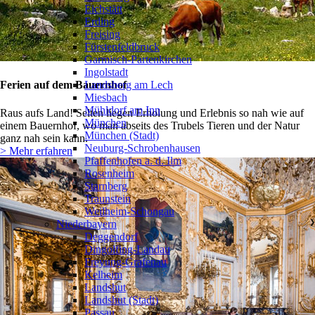
Eichstätt
Erding
Freising
Fürstenfeldbruck
Garmisch-Partenkirchen
Ingolstadt
Landsberg am Lech
Ferien auf dem Bauernhof
Miesbach
Mühldorf am Inn
Raus aufs Land! Selten liegen Erholung und Erlebnis so nah wie auf
München
einem Bauernhof, wo man abseits des Trubels Tieren und der Natur
München (Stadt)
ganz nah sein kann.
Neuburg-Schrobenhausen
> Mehr erfahren
Pfaffenhofen a. d. Ilm
Rosenheim
Starnberg
Traunstein
Weilheim-Schongau
Niederbayern
❯
Deggendorf
Dingolfing-Landau
Freyung-Grafenau
Kelheim
Landshut
Landshut (Stadt)
Passau