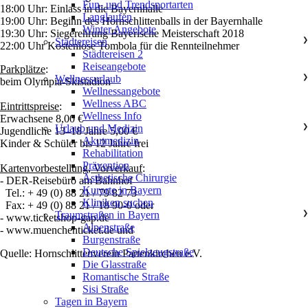
Fun- und Trendsportarten
18:00 Uhr: Einlass in die Bayernhalle
Langlaufen
19:00 Uhr: Beginn des Hornschlittenballs in der Bayernhalle
Winter Angebote
19:30 Uhr: Siegerehrung Bayerische Meisterschaft 2018
Städtereisen
❯
22:00 Uhr Kostenlose Tombola für die Rennteilnehmer
Städtereisen 2
Reiseangebote
Parkplätze
:
Wellnessurlaub
❯
beim Olympia-Skistadion
Wellnessangebote
Wellness ABC
Eintrittspreise
:
Wellness Info
Erwachsene 8,00 €
Urlaub und Medizin
❯
Jugendliche 13–18 Jahre 5,00 €
Akutmedizin
Kinder & Schüler bis 12 Jahre frei
Rehabilitation
Prävention
Kartenvorbestellung, Vorverkauf
:
Ästhetische Chirurgie
- DER-Reisebüro am Bahnhof
Kurorte in Bayern
Tel.: + 49 (0) 88 21 / 79 82 73
Kliniken suchen
Fax: + 49 (0) 88 21 / 18 90-0 oder
Traumstraßen in Bayern
❯
- www.ticketshop-gap.de
Alpenstraße
- www.muenchenticket.de und
Burgenstraße
Deutsche Spielzeugstraße
Quelle: Hornschlittenverein Partenkirchen e.V.
Die Glasstraße
Romantische Straße
Sisi Straße
Tagen in Bayern