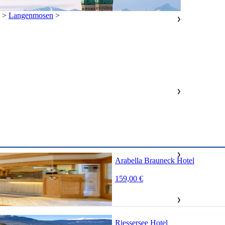
>
Langenmosen
>
❯
❯
❯
Arabella Brauneck Hotel
159,00 €
❯
Riessersee Hotel