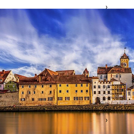
❯
❯
❯