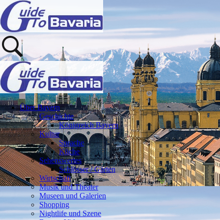
Über Bayern
Geschichte
Königreich Bayern
Kultur
Sprache
Küche
Sehenswertes
Schlösser / Gärten
Wirtschaft
Musik und Theater
Museen und Galerien
Shopping
Nightlife und Szene