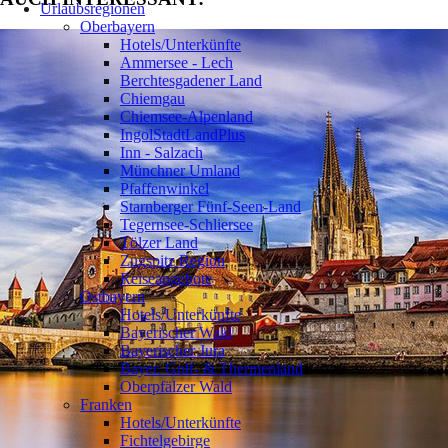
Urlaubsregionen
Oberbayern
Hotels/Unterkünfte
Ammersee - Lech
Berchtesgadener Land
Chiemgau
Chiemsee-Alpenland
IngolStadtLandPlus
Inn - Salzach
Münchner Umland
Pfaffenwinkel
Starnberger Fünf-Seen-Land
Tegernsee-Schliersee
Tölzer Land
Zugspitz Region
Reiseangebote
Ostbayern
Hotels/Unterkünfte
Bayerischer Wald
Bayerischer Jura
Bayer. Golf- & Thermenland
Oberpfälzer Wald
Franken
Hotels/Unterkünfte
Fichtelgebirge