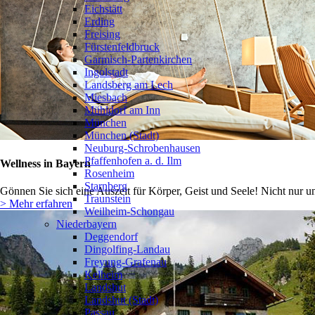
Eichstätt
Erding
Freising
Fürstenfeldbruck
Garmisch-Partenkirchen
Ingolstadt
Landsberg am Lech
Miesbach
Mühldorf am Inn
München
München (Stadt)
Neuburg-Schrobenhausen
Pfaffenhofen a. d. Ilm
Wellness in Bayern
Rosenheim
Starnberg
Gönnen Sie sich eine Auszeit für Körper, Geist und Seele! Nicht nur u
Traunstein
> Mehr erfahren
Weilheim-Schongau
Niederbayern
Deggendorf
Dingolfing-Landau
Freyung-Grafenau
Kelheim
Landshut
Landshut (Stadt)
Passau