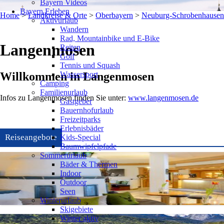
Bayern Videos
Bayern Erleben
Home
>
Landkreise & Orte
>
Oberbayern
>
Neuburg-Schrobenhausen
Aktivurlaub
Wandern
Rad, Mountainbike und E-Bike
Langenmosen
Reiten
Golf
Tennis und Squash
Wassersport
Willkommen in Langenmosen
Camping
Familienurlaub
Infos zu Langenmosen finden Sie unter:
www.langenmosen.de
Gastgeber
Bauernhofurlaub
Freizeitparks
Erlebnisbäder
Reiseangebote
Kids-Special
Baumwipfelpfade
Sommerurlaub
Bäder & Thermen
Indoor
Outdoor
Seen
Winterurlaub
Skigebiete
Winter aktiv