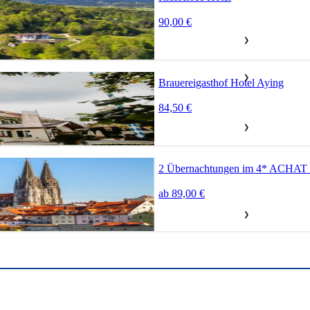
90,00 €
❯
❯
Brauereigasthof Hotel Aying
84,50 €
❯
2 Übernachtungen im 4* ACHAT 
ab 89,00 €
❯