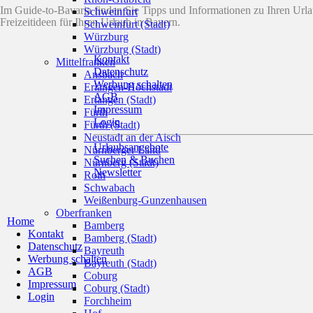
Im Guide-to-Bavaria finden Sie Tipps und Informationen zu Ihren Ur
Schweinfurt
Freizeitideen für Ihren Urlaub in Bayern.
Schweinfurt (Stadt)
Würzburg
Würzburg (Stadt)
Kontakt
Mittelfranken
Datenschutz
Ansbach
Werbung schalten
Erlangen-Höchstadt
AGB
Erlangen (Stadt)
Impressum
Fürth
Login
Fürth (Stadt)
Neustadt an der Aisch
Urlaubsangebote
Nürnberger Land
Suchen & Buchen
Nürnberg (Stadt)
Newsletter
Roth
Schwabach
Weißenburg-Gunzenhausen
Oberfranken
Home
Bamberg
Kontakt
Bamberg (Stadt)
Datenschutz
Bayreuth
Werbung schalten
Bayreuth (Stadt)
AGB
Coburg
Impressum
Coburg (Stadt)
Login
Forchheim