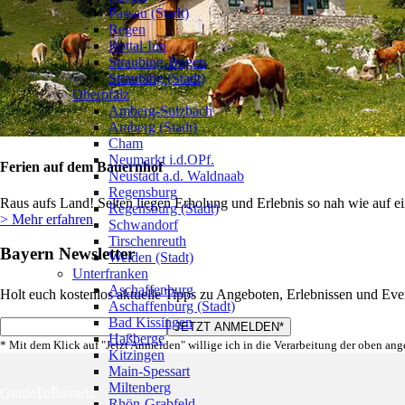
Passau (Stadt)
Regen
Rottal-Inn
Straubing-Bogen
Straubing (Stadt)
Oberpfalz
Amberg-Sulzbach
Amberg (Stadt)
Cham
Neumarkt i.d.OPf.
Ferien auf dem Bauernhof
Neustadt a.d. Waldnaab
Regensburg
Raus aufs Land! Selten liegen Erholung und Erlebnis so nah wie auf e
Regensburg (Stadt)
> Mehr erfahren
Schwandorf
Tirschenreuth
Bayern Newsletter
Weiden (Stadt)
Unterfranken
Aschaffenburg
Holt euch kostenlos aktuelle Tipps zu Angeboten, Erlebnissen und Eve
Aschaffenburg (Stadt)
Bad Kissingen
Haßberge
* Mit dem Klick auf "Jetzt Anmelden" willige ich in die Verarbeitung der oben an
Kitzingen
Main-Spessart
Miltenberg
GuideToBavaria
Rhön-Grabfeld