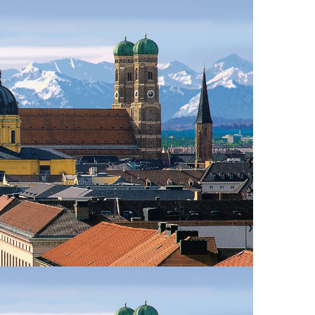
❯
❯
❯