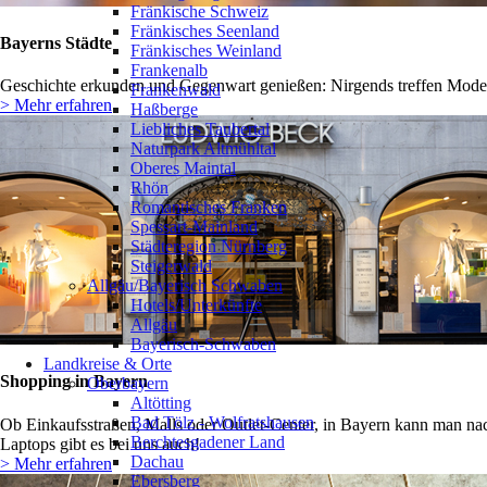
Fränkische Schweiz
Fränkisches Seenland
Bayerns Städte
Fränkisches Weinland
Frankenalb
Geschichte erkunden und Gegenwart genießen: Nirgends treffen Modern
Frankenwald
> Mehr erfahren
Haßberge
Liebliches Taubertal
Naturpark Altmühltal
Oberes Maintal
Rhön
Romantisches Franken
Spessart-Mainland
Städteregion Nürnberg
Steigerwald
Allgäu/Bayerisch Schwaben
Hotels/Unterkünfte
Allgäu
Bayerisch-Schwaben
Landkreise & Orte
Shopping in Bayern
Oberbayern
Altötting
Bad Tölz - Wolfratshausen
Ob Einkaufsstraßen, Malls oder Outlet-Center, in Bayern kann man nac
Berchtesgadener Land
Laptops gibt es bei uns auch!
Dachau
> Mehr erfahren
Ebersberg