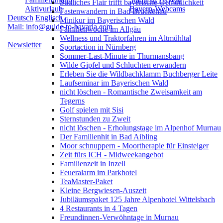
Südliches Flair trifft bayerische Gemütlichkeit
Aktivurlaub
Bayern-Webcams
Fastenwandern in Bad Brückenau
Deutsch
Englisch
Minikur im Bayerischen Wald
Mail: info@guide-to-bavaria.com
Familienwoche im Allgäu
Wellness und Traktorfahren im Altmühltal
Newsletter
Sportaction in Nürnberg
Sommer-Last-Minute in Thurmansbang
Wilde Gipfel und Schluchten erwandern
Erleben Sie die Wildbachklamm Buchberger Leite
Laufseminar im Bayerischen Wald
nicht löschen - Romantische Zweisamkeit am
Tegerns
Golf spielen mit Sisi
Sternstunden zu Zweit
nicht löschen - Erholungstage im Alpenhof Murnau
Der Familienhit in Bad Aibling
Moor schnuppern - Moortherapie für Einsteiger
Zeit fürs ICH - Midweekangebot
Familienzeit in Inzell
Feueralarm im Parkhotel
TeaMaster-Paket
Kleine Bergwiesen-Auszeit
Jubiläumspaket 125 Jahre Alpenhotel Wittelsbach
4 Restaurants in 4 Tagen
Freundinnen-Verwöhntage in Murnau