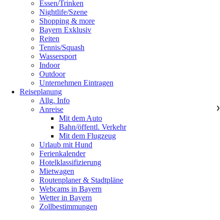
Essen/Trinken
Nightlife/Szene
Shopping & more
Bayern Exklusiv
Reiten
Tennis/Squash
Wassersport
Indoor
Outdoor
Unternehmen Eintragen
Reiseplanung
Allg. Info
Anreise
❯
Mit dem Auto
Bahn/öffentl. Verkehr
Mit dem Flugzeug
Urlaub mit Hund
Ferienkalender
Hotelklassifizierung
Mietwagen
Routenplaner & Stadtpläne
Webcams in Bayern
Wetter in Bayern
Zollbestimmungen