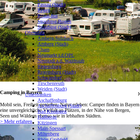
Passau (Stadt)
Regen
Rottal-Inn
Straubing-Bogen
Straubing (Stadt)
Oberpfalz
❯
Amberg-Sulzbach
Amberg (Stadt)
Cham
Neumarkt i.d.OPf.
Neustadt a.d. Waldnaab
Regensburg
Regensburg (Stadt)
Schwandorf
Tirschenreuth
Weiden (Stadt)
Camping in Bayern
Unterfranken
❯
Aschaffenburg
Mobil sein, Freiheit genießen, Natur erleben: Camper finden in Bayern
Aschaffenburg (Stadt)
eine unvergleichliche Vielfalt an Plätzen, in der Nähe von Bergen,
Bad Kissingen
Seen und Wäldern ebenso wie in lebhaften Städten.
Haßberge
> Mehr erfahren
Kitzingen
Main-Spessart
Miltenberg
Rhön-Grabfeld