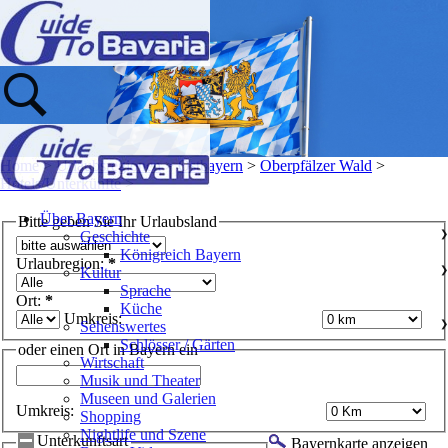
Home
>
Urlaubsregionen
>
Ostbayern
>
Oberpfälzer Wald
>
Hotels/Unterkünfte
>
Über Bayern
Bitte geben Sie Ihr Urlaubsland
Geschichte
❯
Königreich Bayern
Urlaubregion:
*
Kultur
❯
Sprache
Ort:
*
Küche
Umkreis:
Sehenswertes
❯
Schlösser / Gärten
oder einen Ort in Bayern ein
Wirtschaft
Musik und Theater
Museen und Galerien
Umkreis:
Shopping
Nightlife und Szene
Unterkunftsart
Bayernkarte anzeigen