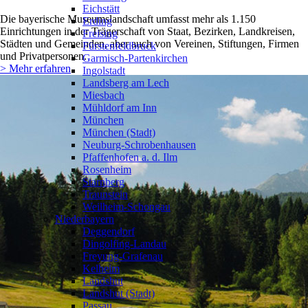
Eichstätt
Die bayerische Museumslandschaft umfasst mehr als 1.150
Erding
Einrichtungen in der Trägerschaft von Staat, Bezirken, Landkreisen,
Freising
Städten und Gemeinden, aber auch von Vereinen, Stiftungen, Firmen
Fürstenfeldbruck
und Privatpersonen.
Garmisch-Partenkirchen
> Mehr erfahren
Ingolstadt
Landsberg am Lech
Miesbach
Mühldorf am Inn
München
München (Stadt)
Neuburg-Schrobenhausen
Pfaffenhofen a. d. Ilm
Rosenheim
Starnberg
Traunstein
Weilheim-Schongau
Niederbayern
❯
Deggendorf
Dingolfing-Landau
Freyung-Grafenau
Kelheim
Landshut
Landshut (Stadt)
Passau