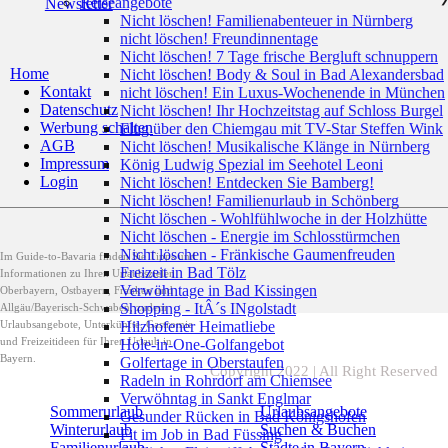
Reiseangebote
Newsletter
Nicht löschen! Familienabenteuer in Nürnberg
nicht löschen! Freundinnentage
Nicht löschen! 7 Tage frische Bergluft schnuppern
Home
Nicht löschen! Body & Soul in Bad Alexandersbad
Kontakt
nicht löschen! Ein Luxus-Wochenende in München
Datenschutz
Nicht löschen! Ihr Hochzeitstag auf Schloss Burgel
Werbung schalten
Flug über den Chiemgau mit TV-Star Steffen Wink
AGB
Nicht löschen! Musikalische Klänge in Nürnberg
Impressum
König Ludwig Spezial im Seehotel Leoni
Login
Nicht löschen! Entdecken Sie Bamberg!
Nicht löschen! Familienurlaub in Schönberg
Nicht löschen - Wohlfühlwoche in der Holzhütte
Nicht löschen - Energie im Schlosstürmchen
Nicht löschen - Fränkische Gaumenfreuden
Im Guide-to-Bavaria finden Sie Tipps und
Freizeit in Bad Tölz
Informationen zu Ihren Urlaubszielen
Verwöhntage in Bad Kissingen
Oberbayern, Ostbayern, Franken und
Shopping - ItÂ´s INgolstadt
Allgäu/Bayerisch-Schwaben, zudem
Hilzhofener Heimatliebe
Urlaubsangebote, Unterkünfte, Gastromie
und Freizeitideen für Ihren Urlaub in
Hole-in-One-Golfangebot
Bayern.
Golfertage in Oberstaufen
Copyright 2022 | All Right Reserved
Radeln in Rohrdorf am Chiemsee
Verwöhntag in Sankt Englmar
Sommerurlaub
Urlaubsangebote
Gesunder Rücken in Bad Königshofen
Winterurlaub
Suchen & Buchen
Fit im Job in Bad Füssing
Familienurlaub
Städte in Bayern