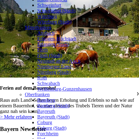
Schweinfurt
Schweinfurt (Stadt)
Würzburg
Würzburg (Stadt)
Mittelfranken
❯
Ansbach
Erlangen-Höchstadt
Erlangen (Stadt)
Fürth
Fürth (Stadt)
Neustadt an der Aisch
Nürnberger Land
Nürnberg (Stadt)
Roth
Schwabach
Ferien auf dem Bauernhof
Weißenburg-Gunzenhausen
Oberfranken
❯
Bamberg
Raus aufs Land! Selten liegen Erholung und Erlebnis so nah wie auf
Bamberg (Stadt)
einem Bauernhof, wo man abseits des Trubels Tieren und der Natur
Bayreuth
ganz nah sein kann.
Bayreuth (Stadt)
> Mehr erfahren
Coburg
Coburg (Stadt)
Bayern Newsletter
Forchheim