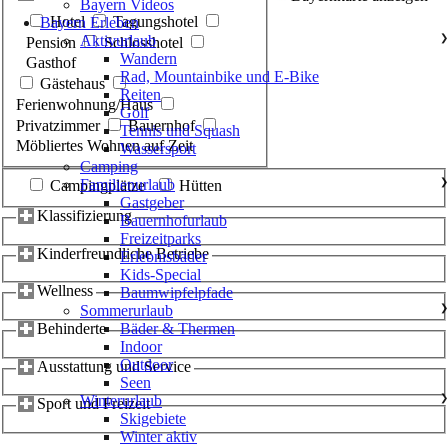
Bayern Videos
Hotel
Tagungshotel
Bayern Erleben
Aktivurlaub
❯
Pension
Schlosshotel
Wandern
Gasthof
Rad, Mountainbike und E-Bike
Gästehaus
Reiten
Ferienwohnung/Haus
Golf
Privatzimmer
Bauernhof
Tennis und Squash
Möbliertes Wohnen auf Zeit
Wassersport
Camping
Familienurlaub
❯
Campingplätze
Hütten
Gastgeber
Klassifizierung
Bauernhofurlaub
Freizeitparks
Kinderfreundliche Betriebe
Erlebnisbäder
Kids-Special
Wellness
Baumwipfelpfade
Sommerurlaub
❯
Behinderte
Bäder & Thermen
Indoor
Outdoor
Ausstattung und Service
Seen
Winterurlaub
❯
Sport und Freizeit
Skigebiete
Winter aktiv