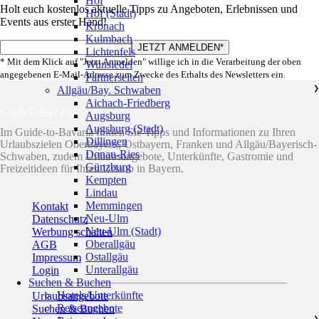
Hof
Holt euch kostenlos aktuelle Tipps zu Angeboten, Erlebnissen und
Hof (Stadt)
Events aus erster Hand!
Kronach
Kulmbach
Lichtenfels
* Mit dem Klick auf "Jetzt Anmelden" willige ich in die Verarbeitung der oben
Wunsiedel
angegebenen E-Mail-Adresse zum Zwecke des Erhalts des Newsletters ein.
Partnerseiten
Allgäu/Bay. Schwaben
❯
Aichach-Friedberg
GuideToBavaria
Augsburg
Augsburg (Stadt)
Im Guide-to-Bavaria finden Sie Tipps und Informationen zu Ihren
Dillingen
Urlaubszielen Oberbayern, Ostbayern, Franken und Allgäu/Bayerisch-
Donau-Ries
Schwaben, zudem Urlaubsangebote, Unterkünfte, Gastromie und
Günzburg
Freizeitideen für Ihren Urlaub in Bayern.
Kempten
Lindau
Memmingen
Kontakt
Neu-Ulm
Datenschutz
Neu-Ulm (Stadt)
Werbung schalten
Oberallgäu
AGB
Ostallgäu
Impressum
Unterallgäu
Login
Suchen & Buchen
Hotels/Unterkünfte
Urlaubsangebote
Reiseangebote
Suchen & Buchen
❯