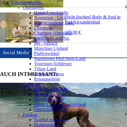
Urlaubsregionen
Oberbayern
❯
Hotels/Unterkünfte
Nicht löschen! Body & Soul in
Ammersee - Lech
Bad Alexandersbad
Berchtesgadener Land
Chiemgau
185.00 €
Chiemsee-Alpenland
IngolStadtLandPlus
Inn - Salzach
Münchner Umland
Social Media
Pfaffenwinkel
Starnberger Fünf-Seen-Land
Tegernsee-Schliersee
Tölzer Land
AUCH INTERESSANT:
Zugspitz Region
Reiseangebote
Ostbayern
❯
Hotels/Unterkünfte
Bayerischer Wald
Bayerischer Jura
Bayer. Golf- & Thermenland
Oberpfälzer Wald
Franken
❯
Hotels/Unterkünfte
Fichtelgebirge