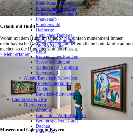
Fränkische Schweiz
Fränkisches Seenland
Fränkisches Weinland
Frankenalb
Frankenwald
Urlaub mit Hund
Haßberge
Liebliches Taubertal
Wohin mit dem Hund im Urlaub? Na, einfach mitnehmen! Immer
Naturpark Altmühltal
mehr bayrische Gastgeber bieten hundefreundliche Unterkünfte an und
Oberes Maintal
machen so die Hundepension überflüssig.
Rhön
> Mehr erfahren
Romantisches Franken
Spessart-Mainland
Städteregion Nürnberg
Steigerwald
Allgäu/Bayerisch Schwaben
❯
Hotels/Unterkünfte
Allgäu
Bayerisch-Schwaben
Landkreise & Orte
Oberbayern
❯
Altötting
Bad Tölz - Wolfratshausen
Berchtesgadener Land
Dachau
Museen und Galerien in Bayern
Ebersberg