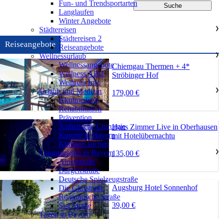
Fun- und Trendsportarten
Langlaufen
Winter Angebote
Städtereisen
❯
Städtereisen 2
Reiseangebote
Reiseangebote
Wellnessurlaub
❯
Wellnessangebote
Chiemgau Thermen + 4*
Wellness ABC
Ströbinger Hof
Wellness Info
Urlaub und Medizin
❯
179,00 €
Akutmedizin
Rehabilitation
Prävention
Ästhetische Chirurgie
Hans Zimmer Live in Oberhausen
Kurorte in Bayern
mit Hotelübernachtu
Kliniken suchen
Traumstraßen in Bayern
❯
135,00 €
Alpenstraße
Burgenstraße
Deutsche Spielzeugstraße
Augsburg Hotel Sonnenhof
Die Glasstraße
Romantische Straße
39,00 €
Sisi Straße
Tagen in Bayern