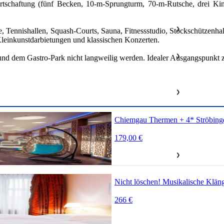
tschaftung (fünf Becken, 10-m-Sprungturm, 70-m-Rutsche, drei Kinde
❯
e, Tennishallen, Squash-Courts, Sauna, Fitnessstudio, Stockschützenh
leinkunstdarbietungen und klassischen Konzerten.
❯
r und dem Gastro-Park nicht langweilig werden. Idealer Ausgangspunk
❯
Chiemgau Thermen + 4* Ströbing
179,00 €
❯
Nicht löschen! Musikalische Klän
266 €