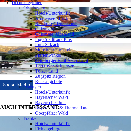
Urlaubsregionen
Oberbayern
Hotels/Unterkünfte
Ammersee - Lech
Berchtesgadener Land
Chiemgau
Chiemsee-Alpenland
IngolStadtLandPlus
Inn - Salzach
Münchner Umland
Pfaffenwinkel
Starnberger Fünf-Seen-Land
Tegernsee-Schliersee
Tölzer Land
Zugspitz Region
Reiseangebote
Social Media
Ostbayern
Hotels/Unterkünfte
Bayerischer Wald
Bayerischer Jura
AUCH INTERESSANT:
Bayer. Golf- & Thermenland
Oberpfälzer Wald
Franken
Hotels/Unterkünfte
Fichtelgebirge