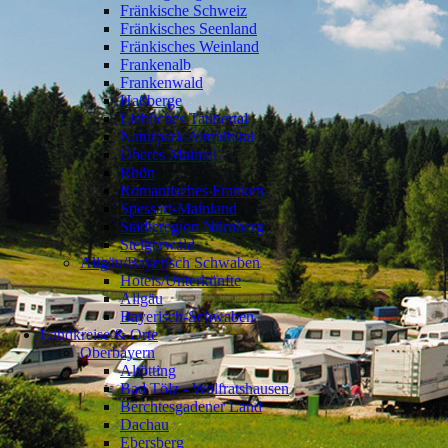
Fränkische Schweiz
Fränkisches Seenland
Fränkisches Weinland
Frankenalb
Frankenwald
Haßberge
Liebliches Taubertal
Naturpark Altmühltal
Oberes Maintal
Rhön
Romantisches Franken
Spessart-Mainland
Städteregion Nürnberg
Steigerwald
Allgäu/Bayerisch Schwaben
Hotels/Unterkünfte
Allgäu
Bayerisch-Schwaben
Landkreise & Orte
Oberbayern
Altötting
Bad Tölz - Wolfratshausen
Berchtesgadener Land
Dachau
Ebersberg