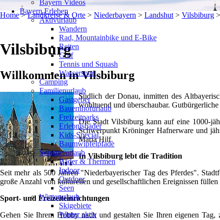
Bayern Videos
Bayern Erleben
Home
>
Landkreise & Orte
>
Niederbayern
>
Landshut
>
Vilsbiburg
Aktivurlaub
Wandern
Rad, Mountainbike und E-Bike
Vilsbiburg
Reiten
Golf
Tennis und Squash
Wassersport
Willkommen in Vilsbiburg
Camping
Familienurlaub
Südlich der Donau, inmitten des Altbayeris
Gastgeber
wohltuend und überschaubar. Gutbürgerliche 
Bauernhofurlaub
Freizeitparks
Die Stadt Vilsbiburg kann auf eine 1000-jäh
Erlebnisbäder
Schwerpunkt Kröninger Hafnerware und jährli
Kids-Special
Maria Hilf.
Baumwipfelpfade
Sommerurlaub
In Vilsbiburg lebt die Tradition
Bäder & Thermen
Indoor
Seit mehr als 500 Jahren "Niederbayerischer Tag des Pferdes". Stadt
Outdoor
große Anzahl von kulturellen und gesellschaftlichen Ereignissen füllen
Seen
Winterurlaub
Sport- und Freizeiteinrichtungen
Skigebiete
Winter aktiv
Gehen Sie Ihrem Hobby nach und gestalten Sie Ihren eigenen Tag, z