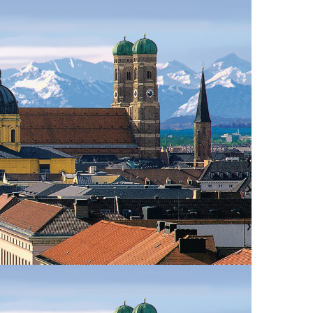
❯
❯
❯