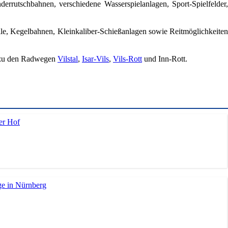
rrutschbahnen, verschiedene Wasserspielanlagen, Sport-Spielfelder,
alle, Kegelbahnen, Kleinkaliber-Schießanlagen sowie Reitmöglichkeiten
t zu den Radwegen
Vilstal
,
Isar-Vils
,
Vils-Rott
und Inn-Rott.
er Hof
ge in Nürnberg