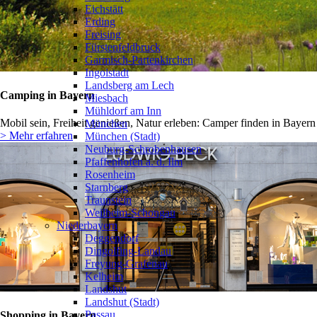
Eichstätt
Erding
Freising
Fürstenfeldbruck
Garmisch-Partenkirchen
Ingolstadt
Landsberg am Lech
Camping in Bayern
Miesbach
Mühldorf am Inn
Mobil sein, Freiheit genießen, Natur erleben: Camper finden in Bayern
München
> Mehr erfahren
München (Stadt)
Neuburg-Schrobenhausen
Pfaffenhofen a. d. Ilm
Rosenheim
Starnberg
Traunstein
Weilheim-Schongau
Niederbayern
Deggendorf
Dingolfing-Landau
Freyung-Grafenau
Kelheim
Landshut
Landshut (Stadt)
Passau
Shopping in Bayern