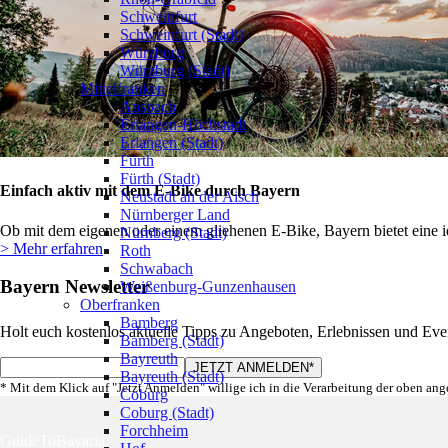
Schweinfurt
Schweinfurt (Stadt)
Würzburg
Würzburg (Stadt)
Mittelfranken
Ansbach
Erlangen-Höchstadt
Erlangen (Stadt)
Fürth
Fürth (Stadt)
Einfach aktiv mit dem E-Bike durch Bayern
Neustadt an der Aisch
Nürnberger Land
Ob mit dem eigenen oder einem gliehenen E-Bike, Bayern bietet eine ide
Nürnberg (Stadt)
> Mehr erfahren
Roth
Schwabach
Bayern Newsletter
Weißenburg-Gunzenhausen
Oberfranken
Bamberg
Holt euch kostenlos aktuelle Tipps zu Angeboten, Erlebnissen und Eve
Bamberg (Stadt)
Bayreuth
Bayreuth (Stadt)
* Mit dem Klick auf "Jetzt Anmelden" willige ich in die Verarbeitung der oben an
Coburg
Coburg (Stadt)
Forchheim
GuideToBavaria