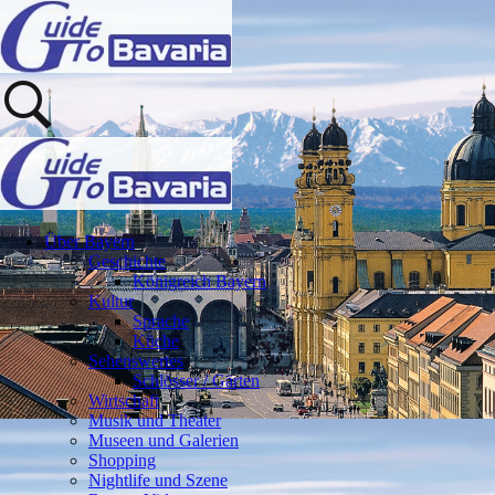
Über Bayern
Geschichte
Königreich Bayern
Kultur
Sprache
Küche
Sehenswertes
Schlösser / Gärten
Wirtschaft
Musik und Theater
Museen und Galerien
Shopping
Nightlife und Szene