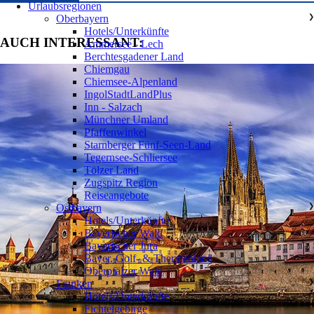
Urlaubsregionen
Oberbayern
❯
Hotels/Unterkünfte
AUCH INTERESSANT:
Ammersee - Lech
Berchtesgadener Land
Chiemgau
Chiemsee-Alpenland
IngolStadtLandPlus
Inn - Salzach
Münchner Umland
Pfaffenwinkel
Starnberger Fünf-Seen-Land
Tegernsee-Schliersee
Tölzer Land
Zugspitz Region
Reiseangebote
Ostbayern
❯
Hotels/Unterkünfte
Bayerischer Wald
Bayerischer Jura
Bayer. Golf- & Thermenland
Oberpfälzer Wald
Franken
❯
Hotels/Unterkünfte
Fichtelgebirge