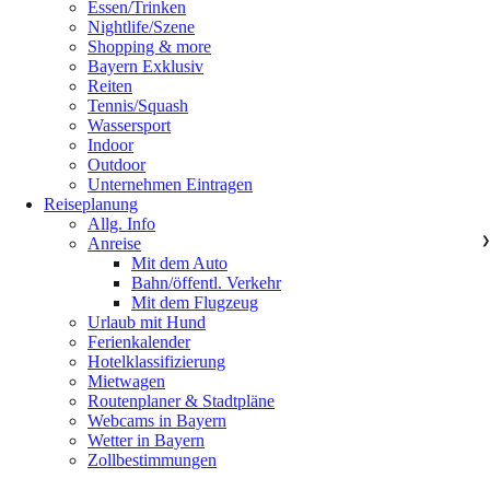
Essen/Trinken
Nightlife/Szene
Shopping & more
Bayern Exklusiv
Reiten
Tennis/Squash
Wassersport
Indoor
Outdoor
Unternehmen Eintragen
Reiseplanung
Allg. Info
Anreise
❯
Mit dem Auto
Bahn/öffentl. Verkehr
Mit dem Flugzeug
Urlaub mit Hund
Ferienkalender
Hotelklassifizierung
Mietwagen
Routenplaner & Stadtpläne
Webcams in Bayern
Wetter in Bayern
Zollbestimmungen