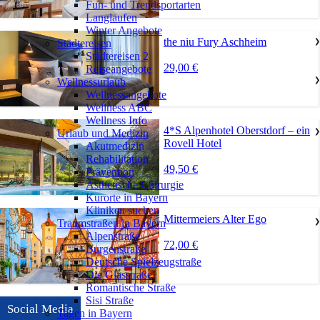
Fun- und Trendsportarten
Langlaufen
Winter Angebote
the niu Fury Aschheim
Städtereisen
❯
Städtereisen 2
29,00 €
Reiseangebote
Wellnessurlaub
❯
Wellnessangebote
Wellness ABC
Wellness Info
4*S Alpenhotel Oberstdorf – ein
Urlaub und Medizin
❯
Rovell Hotel
Akutmedizin
Rehabilitation
49,50 €
Prävention
Ästhetische Chirurgie
Kurorte in Bayern
Kliniken suchen
Mittermeiers Alter Ego
Traumstraßen in Bayern
❯
Alpenstraße
72,00 €
Burgenstraße
Deutsche Spielzeugstraße
Die Glasstraße
Romantische Straße
Sisi Straße
Social Media
Tagen in Bayern