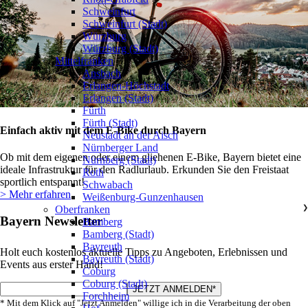
Schweinfurt
Schweinfurt (Stadt)
Würzburg
Würzburg (Stadt)
Mittelfranken
❯
Ansbach
Erlangen-Höchstadt
Erlangen (Stadt)
Fürth
Fürth (Stadt)
Einfach aktiv mit dem E-Bike durch Bayern
Neustadt an der Aisch
Nürnberger Land
Ob mit dem eigenen oder einem gliehenen E-Bike, Bayern bietet eine
Nürnberg (Stadt)
ideale Infrastruktur für den Radlurlaub. Erkunden Sie den Freistaat
Roth
sportlich entspannt!
Schwabach
> Mehr erfahren
Weißenburg-Gunzenhausen
Oberfranken
❯
Bayern Newsletter
Bamberg
Bamberg (Stadt)
Bayreuth
Holt euch kostenlos aktuelle Tipps zu Angeboten, Erlebnissen und
Bayreuth (Stadt)
Events aus erster Hand!
Coburg
Coburg (Stadt)
Forchheim
* Mit dem Klick auf "Jetzt Anmelden" willige ich in die Verarbeitung der oben