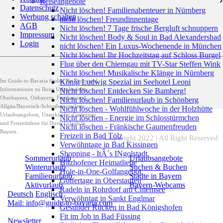
Reiseangebote
Datenschutz
Nicht löschen! Familienabenteuer in Nürnberg
Werbung schalten
nicht löschen! Freundinnentage
AGB
Nicht löschen! 7 Tage frische Bergluft schnuppern
Impressum
Nicht löschen! Body & Soul in Bad Alexandersbad
Login
nicht löschen! Ein Luxus-Wochenende in München
Nicht löschen! Ihr Hochzeitstag auf Schloss Burgel
Flug über den Chiemgau mit TV-Star Steffen Wink
Nicht löschen! Musikalische Klänge in Nürnberg
Im Guide-to-Bavaria finden Sie Tipps und
König Ludwig Spezial im Seehotel Leoni
Informationen zu Ihren Urlaubszielen
Nicht löschen! Entdecken Sie Bamberg!
Oberbayern, Ostbayern, Franken und
Nicht löschen! Familienurlaub in Schönberg
Allgäu/Bayerisch-Schwaben, zudem
Nicht löschen - Wohlfühlwoche in der Holzhütte
Urlaubsangebote, Unterkünfte, Gastromie
Nicht löschen - Energie im Schlosstürmchen
und Freizeitideen für Ihren Urlaub in
Nicht löschen - Fränkische Gaumenfreuden
Bayern.
Freizeit in Bad Tölz
Copyright 2022 | All Right Reserved
Verwöhntage in Bad Kissingen
Shopping - ItÂ´s INgolstadt
Sommerurlaub
Urlaubsangebote
Hilzhofener Heimatliebe
Winterurlaub
Suchen & Buchen
Hole-in-One-Golfangebot
Familienurlaub
Städte in Bayern
Golfertage in Oberstaufen
Aktivurlaub
Bayern-Webcams
Radeln in Rohrdorf am Chiemsee
Deutsch
Englisch
Verwöhntag in Sankt Englmar
Mail: info@guide-to-bavaria.com
Gesunder Rücken in Bad Königshofen
Fit im Job in Bad Füssing
Newsletter