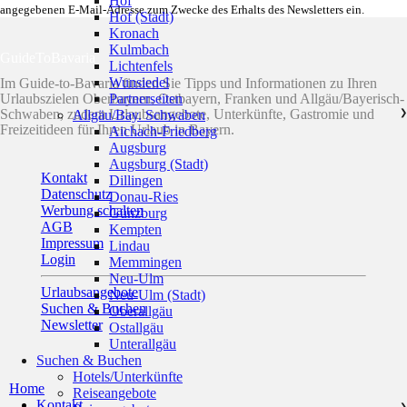
Hof
angegebenen E-Mail-Adresse zum Zwecke des Erhalts des Newsletters ein.
Hof (Stadt)
Kronach
Kulmbach
GuideToBavaria
Lichtenfels
Wunsiedel
Im Guide-to-Bavaria finden Sie Tipps und Informationen zu Ihren
Urlaubszielen Oberbayern, Ostbayern, Franken und Allgäu/Bayerisch-
Partnerseiten
Schwaben, zudem Urlaubsangebote, Unterkünfte, Gastromie und
Allgäu/Bay. Schwaben
❯
Freizeitideen für Ihren Urlaub in Bayern.
Aichach-Friedberg
Augsburg
Augsburg (Stadt)
Kontakt
Dillingen
Datenschutz
Donau-Ries
Werbung schalten
Günzburg
AGB
Kempten
Impressum
Lindau
Login
Memmingen
Neu-Ulm
Urlaubsangebote
Neu-Ulm (Stadt)
Suchen & Buchen
Oberallgäu
Newsletter
Ostallgäu
Unterallgäu
Suchen & Buchen
Hotels/Unterkünfte
Home
Reiseangebote
Kontakt
❯