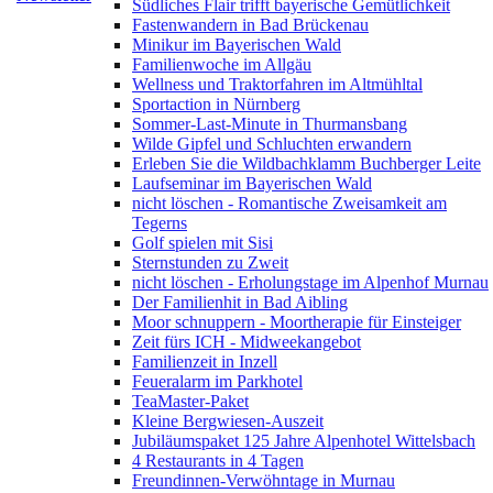
Südliches Flair trifft bayerische Gemütlichkeit
Fastenwandern in Bad Brückenau
Minikur im Bayerischen Wald
Familienwoche im Allgäu
Wellness und Traktorfahren im Altmühltal
Sportaction in Nürnberg
Sommer-Last-Minute in Thurmansbang
Wilde Gipfel und Schluchten erwandern
Erleben Sie die Wildbachklamm Buchberger Leite
Laufseminar im Bayerischen Wald
nicht löschen - Romantische Zweisamkeit am
Tegerns
Golf spielen mit Sisi
Sternstunden zu Zweit
nicht löschen - Erholungstage im Alpenhof Murnau
Der Familienhit in Bad Aibling
Moor schnuppern - Moortherapie für Einsteiger
Zeit fürs ICH - Midweekangebot
Familienzeit in Inzell
Feueralarm im Parkhotel
TeaMaster-Paket
Kleine Bergwiesen-Auszeit
Jubiläumspaket 125 Jahre Alpenhotel Wittelsbach
4 Restaurants in 4 Tagen
Freundinnen-Verwöhntage in Murnau