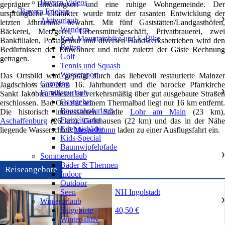
Bayern Videos
geprägter Erholungsort und eine ruhige Wohngemeinde. Der
Bayern Erleben
ursprüngliche Charakter wurde trotz der rasanten Entwicklung der
Aktivurlaub
❯
letzten Jahrzehnte bewahrt. Mit fünf Gaststätten/Landgasthöfen,
Wandern
Bäckerei, Metzgerei, Lebensmittelgeschäft, Privatbrauerei, zwei
Rad, Mountainbike und E-Bike
Bankfilialen, Postagentur und diversen Handwerksbetrieben wird den
Reiten
Bedürfnissen der Einwohner und nicht zuletzt der Gäste Rechnung
Golf
getragen.
Tennis und Squash
Wassersport
Das Ortsbild wird geprägt durch das liebevoll restaurierte Mainzer
Camping
Jagdschloss aus dem 16. Jahrhundert und die barocke Pfarrkirche
Familienurlaub
❯
Sankt Jakobus. Wiesen ist verkehrsmäßig über gut ausgebaute Straßen
Gastgeber
erschlossen. Bad Orb mit seinem Thermalbad liegt nur 16 km entfernt.
Bauernhofurlaub
Die historisch interessanten Städte
Lohr am Main
(23 km),
Freizeitparks
Aschaffenburg
(26 km), Gelnhausen (22 km) und das in der Nähe
Erlebnisbäder
liegende Wasserschloß
Mespelbrunn
laden zu einer Ausflugsfahrt ein.
Kids-Special
Baumwipfelpfade
Sommerurlaub
❯
Bäder & Thermen
Reiseangebote
Indoor
Outdoor
NH Ingolstadt
Seen
Winterurlaub
❯
40,50 €
Skigebiete
Winter aktiv