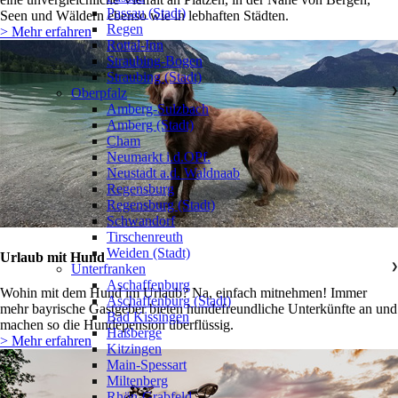
Passau (Stadt)
Seen und Wäldern ebenso wie in lebhaften Städten.
Regen
> Mehr erfahren
Rottal-Inn
Straubing-Bogen
Straubing (Stadt)
Oberpfalz
❯
Amberg-Sulzbach
Amberg (Stadt)
Cham
Neumarkt i.d.OPf.
Neustadt a.d. Waldnaab
Regensburg
Regensburg (Stadt)
Schwandorf
Tirschenreuth
Weiden (Stadt)
Urlaub mit Hund
Unterfranken
❯
Aschaffenburg
Wohin mit dem Hund im Urlaub? Na, einfach mitnehmen! Immer
Aschaffenburg (Stadt)
mehr bayrische Gastgeber bieten hundefreundliche Unterkünfte an und
Bad Kissingen
machen so die Hundepension überflüssig.
Haßberge
> Mehr erfahren
Kitzingen
Main-Spessart
Miltenberg
Rhön-Grabfeld