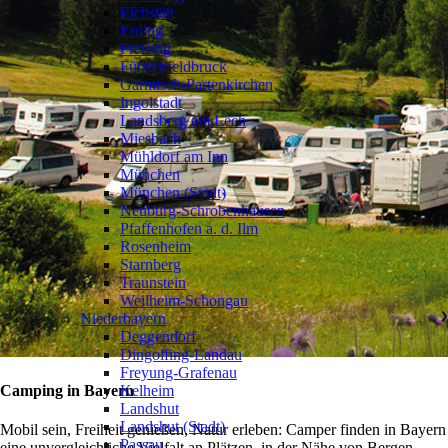
Eichstätt
Erding
Freising
Fürstenfeldbruck
Garmisch-Partenkirchen
Ingolstadt
Landsberg am Lech
Miesbach
Mühldorf am Inn
München
München (Stadt)
Neuburg-Schrobenhausen
Pfaffenhofen a. d. Ilm
Rosenheim
Starnberg
Traunstein
Weilheim-Schongau
Niederbayern
❯
Deggendorf
Dingolfing-Landau
Freyung-Grafenau
Camping in Bayern
Kelheim
Landshut
Landshut (Stadt)
Mobil sein, Freiheit genießen, Natur erleben: Camper finden in Bayern
Passau
eine unvergleichliche Vielfalt an Plätzen, in der Nähe von Bergen,