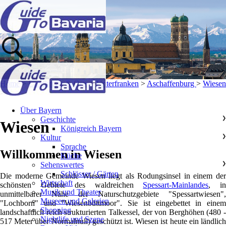
Home
>
Landkreise & Orte
>
Unterfranken
>
Aschaffenburg
>
Wiesen
>
Über Bayern
Geschichte
❯
Wiesen
Königreich Bayern
Kultur
❯
Sprache
Willkommen in Wiesen
Küche
Sehenswertes
❯
Schlösser / Gärten
Die moderne Gemeinde Wiesen liegt als Rodungsinsel in einem der
Wirtschaft
schönsten Gebiete des waldreichen
Spessart-Mainlandes
, i
Musik und Theater
unmittelbarer Nähe der Naturschutzgebiete "Spessartwiesen",
Museen und Galerien
"Lochborn" und "Wiesenbüttmoor". Sie ist eingebettet in einem
Shopping
landschaftlich reich strukturierten Talkessel, der von Berghöhen (480 -
Nightlife und Szene
517 Meter über Normalnull) geschützt ist. Wiesen ist heute ein ländlich