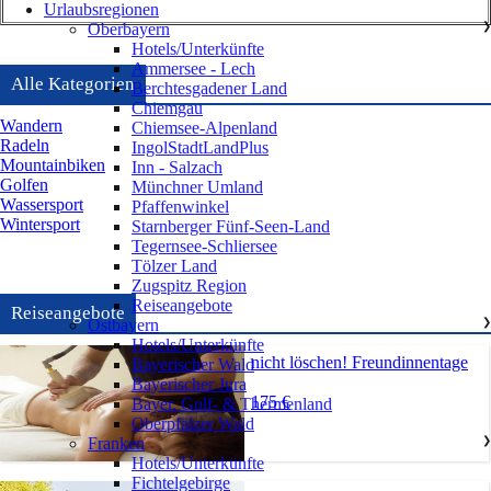
Urlaubsregionen
Oberbayern
❯
Hotels/Unterkünfte
Ammersee - Lech
Alle Kategorien
Berchtesgadener Land
Chiemgau
Wandern
Chiemsee-Alpenland
Radeln
IngolStadtLandPlus
Mountainbiken
Inn - Salzach
Golfen
Münchner Umland
Wassersport
Pfaffenwinkel
Wintersport
Starnberger Fünf-Seen-Land
Tegernsee-Schliersee
Tölzer Land
Zugspitz Region
Reiseangebote
Reiseangebote
Ostbayern
❯
Hotels/Unterkünfte
nicht löschen! Freundinnentage
Bayerischer Wald
Bayerischer Jura
175 €
Bayer. Golf- & Thermenland
Oberpfälzer Wald
Franken
❯
Hotels/Unterkünfte
Fichtelgebirge