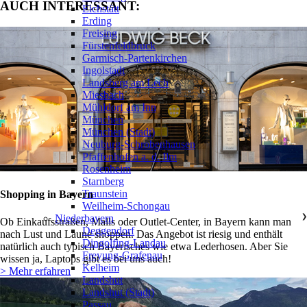
AUCH INTERESSANT:
Eichstätt
Erding
Freising
Fürstenfeldbruck
Garmisch-Partenkirchen
Ingolstadt
Landsberg am Lech
Miesbach
Mühldorf am Inn
München
München (Stadt)
Neuburg-Schrobenhausen
Pfaffenhofen a. d. Ilm
Rosenheim
Starnberg
Traunstein
Shopping in Bayern
Weilheim-Schongau
Niederbayern
❯
Ob Einkaufsstraßen, Malls oder Outlet-Center, in Bayern kann man
Deggendorf
nach Lust und Laune shoppen. Das Angebot ist riesig und enthält
Dingolfing-Landau
natürlich auch typisch Bayerisches wie etwa Lederhosen. Aber Sie
Freyung-Grafenau
wissen ja, Laptops gibt es bei uns auch!
Kelheim
> Mehr erfahren
Landshut
Landshut (Stadt)
Passau