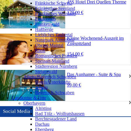
4*S Hotel Drei Quellen Therme
Fränkische Schweiz
Fränkisches Seenland
129,00 €
Fränkisches Weinland
Frankenalb
Frankenwald
Haßberge
Liebliches Taubertal
Kleine Wochenend-Auszeit im
Naturpark Altmühltal
Zugspitzland
Oberes Maintal
Rhön
154.00 €
Romantisches Franken
Spessart-Mainland
Städteregion Nürnberg
Steigerwald
Das Aunhamer - Suite & Spa
Allgäu/Bayerisch Schwaben
❯
Hotels/Unterkünfte
99,00 €
Allgäu
Bayerisch-Schwaben
Landkreise & Orte
Oberbayern
❯
Altötting
Social Media
Bad Tölz - Wolfratshausen
Berchtesgadener Land
Dachau
Ebersberg