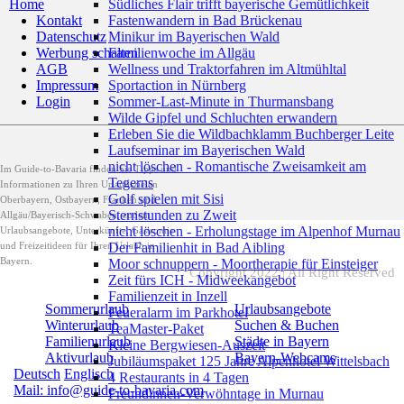
Home
Südliches Flair trifft bayerische Gemütlichkeit
Kontakt
Fastenwandern in Bad Brückenau
Datenschutz
Minikur im Bayerischen Wald
Werbung schalten
Familienwoche im Allgäu
AGB
Wellness und Traktorfahren im Altmühltal
Impressum
Sportaction in Nürnberg
Login
Sommer-Last-Minute in Thurmansbang
Wilde Gipfel und Schluchten erwandern
Erleben Sie die Wildbachklamm Buchberger Leite
Laufseminar im Bayerischen Wald
nicht löschen - Romantische Zweisamkeit am
Im Guide-to-Bavaria finden Sie Tipps und
Tegerns
Informationen zu Ihren Urlaubszielen
Golf spielen mit Sisi
Oberbayern, Ostbayern, Franken und
Sternstunden zu Zweit
Allgäu/Bayerisch-Schwaben, zudem
nicht löschen - Erholungstage im Alpenhof Murnau
Urlaubsangebote, Unterkünfte, Gastromie
und Freizeitideen für Ihren Urlaub in
Der Familienhit in Bad Aibling
Bayern.
Moor schnuppern - Moortherapie für Einsteiger
Copyright 2022 | All Right Reserved
Zeit fürs ICH - Midweekangebot
Familienzeit in Inzell
Sommerurlaub
Urlaubsangebote
Feueralarm im Parkhotel
Winterurlaub
Suchen & Buchen
TeaMaster-Paket
Familienurlaub
Städte in Bayern
Kleine Bergwiesen-Auszeit
Aktivurlaub
Bayern-Webcams
Jubiläumspaket 125 Jahre Alpenhotel Wittelsbach
Deutsch
Englisch
4 Restaurants in 4 Tagen
Mail: info@guide-to-bavaria.com
Freundinnen-Verwöhntage in Murnau