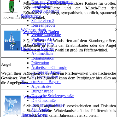
Fun- und Trendsportarten
Majestätische Landschaft, grandiose Kulisse für Golfer.
Langlaufen
Vier 18-Loch-Plätze und ein 9-Loch-Platz der
Winter Angebote
Extraklasse - gepflegt, sympathisch, sportlich, spannend
Städtereisen
❯
- locken im Pfaffenwinkel.
Städtereisen 2
Reiseangebote
Wellnessurlaub
❯
Wassersport & Baden
Wellnessangebote
Wellness ABC
Segel hissen und Windsurfen auf dem Starnberger See,
Wellness Info
abtauchen in einem der Erlebnisbäder oder die Angel
Urlaub und Medizin
❯
auswerfen - die Auswahl ist groß im Pfaffenwinkel.
Akutmedizin
Rehabilitation
Prävention
Angel
Ästhetische Chirurgie
Kurorte in Bayern
Wegen Ihrer Sauberkeit findet man im Pfaffenwinkel viele fischreiche
Kliniken suchen
Gewässer. Von A(al) bis Z(ander) kann dem Petrijünger hier alles an
Traumstraßen in Bayern
❯
die Angel gehen...
Alpenstraße
Burgenstraße
Deutsche Spielzeugstraße
Wintersport
Die Glasstraße
Romantische Straße
Skilaufen, Langlaufen, Eisstockschießen und Eislaufen
Sisi Straße
- die verschneite Winterlandschaft des Pfaffenwinkels
Tagen in Bayern
hat auch in der kalten Jahreszeit viel zu bieten.