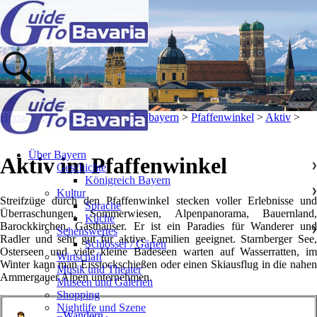
Home
>
Urlaubsregionen
>
Oberbayern
>
Pfaffenwinkel
>
Aktiv
>
Über Bayern
Aktiv im Pfaffenwinkel
Geschichte
❯
Königreich Bayern
Kultur
❯
Streifzüge durch den Pfaffenwinkel stecken voller Erlebnisse und
Sprache
Überraschungen. Sommerwiesen, Alpenpanorama, Bauernland,
Küche
Barockkirchen, Gasthäuser. Er ist ein Paradies für Wanderer und
Sehenswertes
❯
Radler und sehr gut für aktive Familien geeignet. Starnberger See,
Schlösser / Gärten
Osterseen und viele kleine Badeseen warten auf Wasserratten, im
Wirtschaft
Winter kann man Eisstockschießen oder einen Skiausflug in die nahen
Musik und Theater
Ammergauer Alpen unternehmen.
Museen und Galerien
Shopping
Nightlife und Szene
Wandern