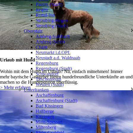
Passau (Stadt)
Regen
Rottal-Inn
Straubing-Bogen
Straubing (Stadt)
Oberpfalz
❯
Amberg-Sulzbach
Amberg (Stadt)
Cham
Neumarkt i.d.OPf.
Neustadt a.d. Waldnaab
Urlaub mit Hund
Regensburg
Regensburg (Stadt)
Wohin mit dem Hund im Urlaub? Na, einfach mitnehmen! Immer
Schwandorf
mehr bayrische Gastgeber bieten hundefreundliche Unterkünfte an und
Tirschenreuth
machen so die Hundepension überflüssig.
Weiden (Stadt)
> Mehr erfahren
Unterfranken
❯
Aschaffenburg
Aschaffenburg (Stadt)
Bad Kissingen
Haßberge
Kitzingen
Main-Spessart
Miltenberg
Rhön-Grabfeld