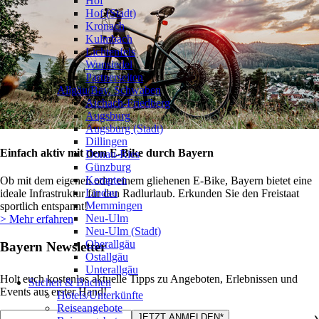
Hof
Hof (Stadt)
Kronach
Kulmbach
Lichtenfels
Wunsiedel
Partnerseiten
Allgäu/Bay. Schwaben
❯
Aichach-Friedberg
Augsburg
Augsburg (Stadt)
Dillingen
Einfach aktiv mit dem E-Bike durch Bayern
Donau-Ries
Günzburg
Kempten
Ob mit dem eigenen oder einem gliehenen E-Bike, Bayern bietet eine
Lindau
ideale Infrastruktur für den Radlurlaub. Erkunden Sie den Freistaat
Memmingen
sportlich entspannt!
Neu-Ulm
> Mehr erfahren
Neu-Ulm (Stadt)
Oberallgäu
Bayern Newsletter
Ostallgäu
Unterallgäu
Holt euch kostenlos aktuelle Tipps zu Angeboten, Erlebnissen und
Suchen & Buchen
Events aus erster Hand!
Hotels/Unterkünfte
Reiseangebote
❯