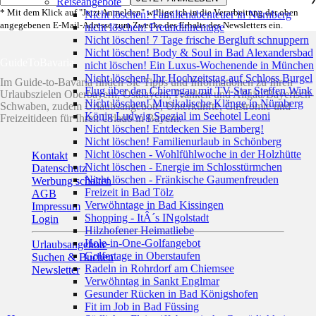
Reiseangebote
* Mit dem Klick auf "Jetzt Anmelden" willige ich in die Verarbeitung der oben
Nicht löschen! Familienabenteuer in Nürnberg
angegebenen E-Mail-Adresse zum Zwecke des Erhalts des Newsletters ein.
nicht löschen! Freundinnentage
Nicht löschen! 7 Tage frische Bergluft schnuppern
Nicht löschen! Body & Soul in Bad Alexandersbad
GuideToBavaria
nicht löschen! Ein Luxus-Wochenende in München
Nicht löschen! Ihr Hochzeitstag auf Schloss Burgel
Im Guide-to-Bavaria finden Sie Tipps und Informationen zu Ihren
Flug über den Chiemgau mit TV-Star Steffen Wink
Urlaubszielen Oberbayern, Ostbayern, Franken und Allgäu/Bayerisch-
Nicht löschen! Musikalische Klänge in Nürnberg
Schwaben, zudem Urlaubsangebote, Unterkünfte, Gastromie und
König Ludwig Spezial im Seehotel Leoni
Freizeitideen für Ihren Urlaub in Bayern.
Nicht löschen! Entdecken Sie Bamberg!
Nicht löschen! Familienurlaub in Schönberg
Nicht löschen - Wohlfühlwoche in der Holzhütte
Kontakt
Nicht löschen - Energie im Schlosstürmchen
Datenschutz
Nicht löschen - Fränkische Gaumenfreuden
Werbung schalten
Freizeit in Bad Tölz
AGB
Verwöhntage in Bad Kissingen
Impressum
Shopping - ItÂ´s INgolstadt
Login
Hilzhofener Heimatliebe
Hole-in-One-Golfangebot
Urlaubsangebote
Golfertage in Oberstaufen
Suchen & Buchen
Radeln in Rohrdorf am Chiemsee
Newsletter
Verwöhntag in Sankt Englmar
Gesunder Rücken in Bad Königshofen
Fit im Job in Bad Füssing