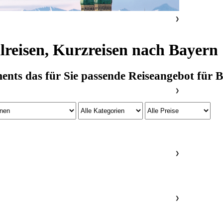
❯
lreisen, Kurzreisen nach Bayern
ts das für Sie passende Reiseangebot für Ba
❯
❯
❯