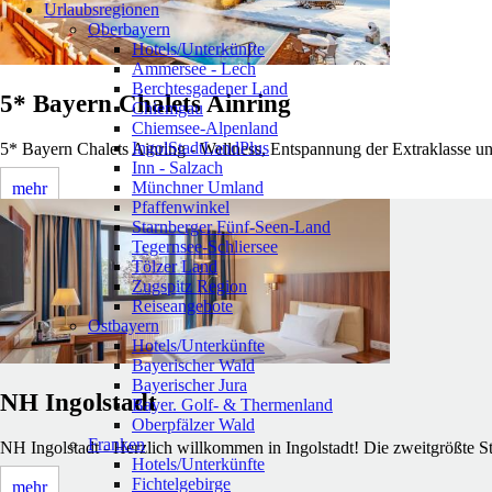
Urlaubsregionen
Oberbayern
Hotels/Unterkünfte
Ammersee - Lech
Berchtesgadener Land
5* Bayern Chalets Ainring
Chiemgau
Chiemsee-Alpenland
IngolStadtLandPlus
5* Bayern Chalets Ainring - Wellness, Entspannung der Extraklasse un
Inn - Salzach
Münchner Umland
mehr
Pfaffenwinkel
Starnberger Fünf-Seen-Land
Tegernsee-Schliersee
Tölzer Land
Zugspitz Region
Reiseangebote
Ostbayern
Hotels/Unterkünfte
Bayerischer Wald
Bayerischer Jura
NH Ingolstadt
Bayer. Golf- & Thermenland
Oberpfälzer Wald
Franken
NH Ingolstadt - Herzlich willkommen in Ingolstadt! Die zweitgrößte St
Hotels/Unterkünfte
Fichtelgebirge
mehr