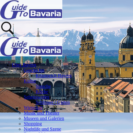
Über Bayern
Geschichte
Königreich Bayern
Kultur
Sprache
Küche
Sehenswertes
Schlösser / Gärten
Wirtschaft
Musik und Theater
Museen und Galerien
Shopping
Nightlife und Szene