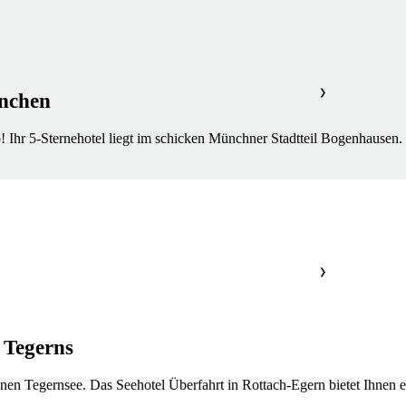
❯
ünchen
 Ihr 5-Sternehotel liegt im schicken Münchner Stadtteil Bogenhausen.
❯
 Tegerns
önen Tegernsee. Das Seehotel Überfahrt in Rottach-Egern bietet Ihne