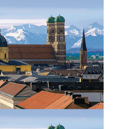
❯
❯
❯