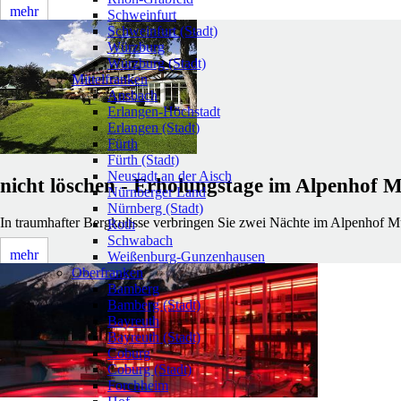
mehr
Schweinfurt
Schweinfurt (Stadt)
Würzburg
Würzburg (Stadt)
Mittelfranken
Ansbach
Erlangen-Höchstadt
Erlangen (Stadt)
Fürth
Fürth (Stadt)
Neustadt an der Aisch
nicht löschen - Erholungstage im Alpenhof 
Nürnberger Land
Nürnberg (Stadt)
In traumhafter Bergkulisse verbringen Sie zwei Nächte im Alpenhof M
Roth
Schwabach
mehr
Weißenburg-Gunzenhausen
Oberfranken
Bamberg
Bamberg (Stadt)
Bayreuth
Bayreuth (Stadt)
Coburg
Coburg (Stadt)
Forchheim