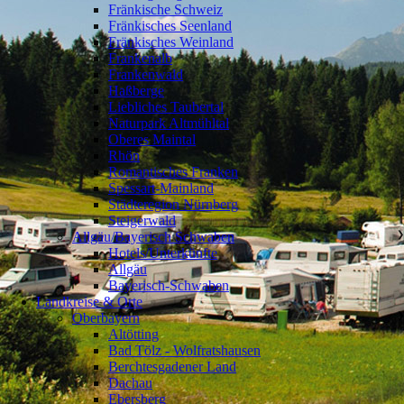
Fränkische Schweiz
Fränkisches Seenland
Fränkisches Weinland
Frankenalb
Frankenwald
Haßberge
Liebliches Taubertal
Naturpark Altmühltal
Oberes Maintal
Rhön
Romantisches Franken
Spessart-Mainland
Städteregion Nürnberg
Steigerwald
Allgäu/Bayerisch Schwaben
❯
Hotels/Unterkünfte
Allgäu
Bayerisch-Schwaben
Landkreise & Orte
Oberbayern
❯
Altötting
Bad Tölz - Wolfratshausen
Berchtesgadener Land
Dachau
Ebersberg