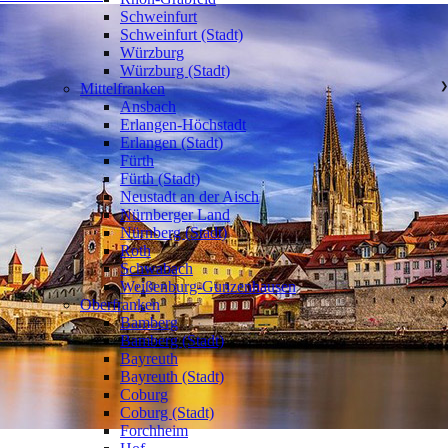
Schweinfurt
Schweinfurt (Stadt)
Würzburg
Würzburg (Stadt)
Mittelfranken
❯
Ansbach
Erlangen-Höchstadt
Erlangen (Stadt)
Fürth
Fürth (Stadt)
Neustadt an der Aisch
Nürnberger Land
Nürnberg (Stadt)
Roth
Schwabach
Weißenburg-Gunzenhausen
Oberfranken
❯
Bamberg
Bamberg (Stadt)
Bayreuth
Bayreuth (Stadt)
Coburg
Coburg (Stadt)
Forchheim