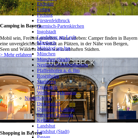
Eichstätt
Erding
Freising
Fürstenfeldbruck
Camping in Bayern
Garmisch-Partenkirchen
Ingolstadt
Landsberg am Lech
Mobil sein, Freiheit genießen, Natur erleben: Camper finden in Bayern
Miesbach
eine unvergleichliche Vielfalt an Plätzen, in der Nähe von Bergen,
Mühldorf am Inn
Seen und Wäldern ebenso wie in lebhaften Städten.
München
> Mehr erfahren
München (Stadt)
Neuburg-Schrobenhausen
Pfaffenhofen a. d. Ilm
Rosenheim
Starnberg
Traunstein
Weilheim-Schongau
Niederbayern
❯
Deggendorf
Dingolfing-Landau
Freyung-Grafenau
Kelheim
Landshut
Landshut (Stadt)
Shopping in Bayern
Passau