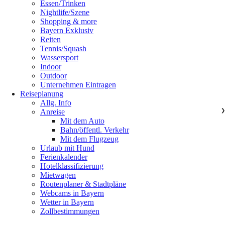
Essen/Trinken
Nightlife/Szene
Shopping & more
Bayern Exklusiv
Reiten
Tennis/Squash
Wassersport
Indoor
Outdoor
Unternehmen Eintragen
Reiseplanung
Allg. Info
Anreise
❯
Mit dem Auto
Bahn/öffentl. Verkehr
Mit dem Flugzeug
Urlaub mit Hund
Ferienkalender
Hotelklassifizierung
Mietwagen
Routenplaner & Stadtpläne
Webcams in Bayern
Wetter in Bayern
Zollbestimmungen