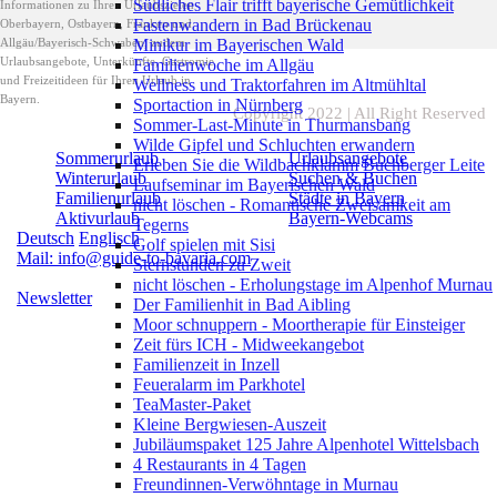
Südliches Flair trifft bayerische Gemütlichkeit
Informationen zu Ihren Urlaubszielen
Fastenwandern in Bad Brückenau
Oberbayern, Ostbayern, Franken und
Allgäu/Bayerisch-Schwaben, zudem
Minikur im Bayerischen Wald
Urlaubsangebote, Unterkünfte, Gastromie
Familienwoche im Allgäu
und Freizeitideen für Ihren Urlaub in
Wellness und Traktorfahren im Altmühltal
Bayern.
Sportaction in Nürnberg
Copyright 2022 | All Right Reserved
Sommer-Last-Minute in Thurmansbang
Wilde Gipfel und Schluchten erwandern
Sommerurlaub
Urlaubsangebote
Erleben Sie die Wildbachklamm Buchberger Leite
Winterurlaub
Suchen & Buchen
Laufseminar im Bayerischen Wald
Familienurlaub
Städte in Bayern
nicht löschen - Romantische Zweisamkeit am
Aktivurlaub
Bayern-Webcams
Tegerns
Deutsch
Englisch
Golf spielen mit Sisi
Mail: info@guide-to-bavaria.com
Sternstunden zu Zweit
nicht löschen - Erholungstage im Alpenhof Murnau
Newsletter
Der Familienhit in Bad Aibling
Moor schnuppern - Moortherapie für Einsteiger
Zeit fürs ICH - Midweekangebot
Familienzeit in Inzell
Feueralarm im Parkhotel
TeaMaster-Paket
Kleine Bergwiesen-Auszeit
Jubiläumspaket 125 Jahre Alpenhotel Wittelsbach
4 Restaurants in 4 Tagen
Freundinnen-Verwöhntage in Murnau