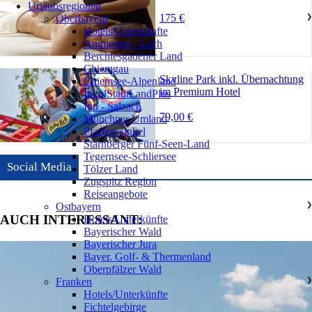
Urlaubsregionen
175 €
Oberbayern
❯
Hotels/Unterkünfte
Ammersee - Lech
Berchtesgadener Land
Chiemgau
Skyline Park inkl. Übernachtung
Chiemsee-Alpenland
im Premium Hotel
IngolStadtLandPlus
Inn - Salzach
79,00 €
Münchner Umland
Pfaffenwinkel
Starnberger Fünf-Seen-Land
Tegernsee-Schliersee
Social Media
Tölzer Land
Zugspitz Region
Reiseangebote
Ostbayern
❯
AUCH INTERESSANT:
Hotels/Unterkünfte
Bayerischer Wald
Bayerischer Jura
Bayer. Golf- & Thermenland
Oberpfälzer Wald
Franken
❯
Hotels/Unterkünfte
Fichtelgebirge