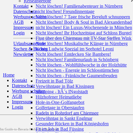
Reiseangebote
Kontakt
Nicht löschen! Familienabenteuer in Nürnberg
Datenschutz
nicht löschen! Freundinnentage
Werbung schalten
Nicht löschen! 7 Tage frische Bergluft schnuppern
AGB
Nicht löschen! Body & Soul in Bad Alexandersbad
Impressum
nicht löschen! Ein Luxus-Wochenende in München
Login
Nicht löschen! Ihr Hochzeitstag auf Schloss Burgel
Flug über den Chiemgau mit TV-Star Steffen Wink
Urlaubsangebote
Nicht löschen! Musikalische Klänge in Nürnberg
Suchen & Buchen
König Ludwig Spezial im Seehotel Leoni
Newsletter
Nicht löschen! Entdecken Sie Bamberg!
Nicht löschen! Familienurlaub in Schönberg
Nicht löschen - Wohlfühlwoche in der Holzhütte
Nicht löschen - Energie im Schlosstürmchen
Home
Nicht löschen - Fränkische Gaumenfreuden
Kontakt
Freizeit in Bad Tölz
Datenschutz
Verwöhntage in Bad Kissingen
Werbung schalten
Shopping - ItÂ´s INgolstadt
AGB
Hilzhofener Heimatliebe
Impressum
Hole-in-One-Golfangebot
Login
Golfertage in Oberstaufen
Radeln in Rohrdorf am Chiemsee
Verwöhntag in Sankt Englmar
Gesunder Rücken in Bad Königshofen
Fit im Job in Bad Füssing
Im Guide-to-Bavaria finden Sie Tipps und