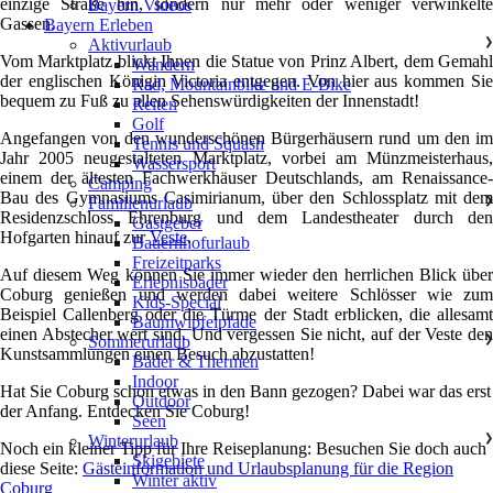
einzige Straße hin, sondern nur mehr oder weniger verwinkelte
Bayern Videos
Gassen.
Bayern Erleben
Aktivurlaub
❯
Vom Marktplatz blickt Ihnen die Statue von Prinz Albert, dem Gemahl
Wandern
der englischen Königin Victoria entgegen. Von hier aus kommen Sie
Rad, Mountainbike und E-Bike
bequem zu Fuß zu allen Sehenswürdigkeiten der Innenstadt!
Reiten
Golf
Angefangen von den wunderschönen Bürgerhäusern rund um den im
Tennis und Squash
Jahr 2005 neugestalteten Marktplatz, vorbei am Münzmeisterhaus,
Wassersport
einem der ältesten Fachwerkhäuser Deutschlands, am Renaissance-
Camping
Bau des Gymnasiums Casimirianum, über den Schlossplatz mit dem
Familienurlaub
❯
Residenzschloss Ehrenburg und dem Landestheater durch den
Gastgeber
Hofgarten hinauf zur
Veste
.
Bauernhofurlaub
Freizeitparks
Auf diesem Weg können Sie immer wieder den herrlichen Blick über
Erlebnisbäder
Coburg genießen und werden dabei weitere Schlösser wie zum
Kids-Special
Beispiel Callenberg oder die Türme der Stadt erblicken, die allesamt
Baumwipfelpfade
einen Abstecher wert sind. Und vergessen Sie nicht, auf der Veste den
Sommerurlaub
❯
Kunstsammlungen einen Besuch abzustatten!
Bäder & Thermen
Indoor
Hat Sie Coburg schon etwas in den Bann gezogen? Dabei war das erst
Outdoor
der Anfang. Entdecken Sie Coburg!
Seen
Winterurlaub
❯
Noch ein kleiner Tipp für Ihre Reiseplanung: Besuchen Sie doch auch
Skigebiete
diese Seite:
Gästeinformation und Urlaubsplanung für die Region
Winter aktiv
Coburg