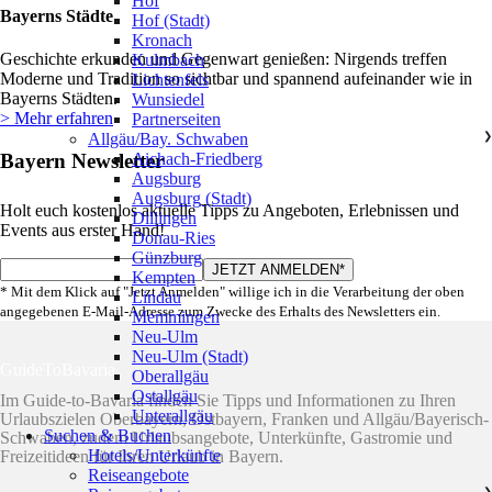
Hof
Bayerns Städte
Hof (Stadt)
Kronach
Geschichte erkunden und Gegenwart genießen: Nirgends treffen
Kulmbach
Moderne und Tradition so sichtbar und spannend aufeinander wie in
Lichtenfels
Bayerns Städten.
Wunsiedel
> Mehr erfahren
Partnerseiten
Allgäu/Bay. Schwaben
❯
Bayern Newsletter
Aichach-Friedberg
Augsburg
Augsburg (Stadt)
Holt euch kostenlos aktuelle Tipps zu Angeboten, Erlebnissen und
Dillingen
Events aus erster Hand!
Donau-Ries
Günzburg
Kempten
* Mit dem Klick auf "Jetzt Anmelden" willige ich in die Verarbeitung der oben
Lindau
angegebenen E-Mail-Adresse zum Zwecke des Erhalts des Newsletters ein.
Memmingen
Neu-Ulm
Neu-Ulm (Stadt)
GuideToBavaria
Oberallgäu
Ostallgäu
Im Guide-to-Bavaria finden Sie Tipps und Informationen zu Ihren
Unterallgäu
Urlaubszielen Oberbayern, Ostbayern, Franken und Allgäu/Bayerisch-
Suchen & Buchen
Schwaben, zudem Urlaubsangebote, Unterkünfte, Gastromie und
Hotels/Unterkünfte
Freizeitideen für Ihren Urlaub in Bayern.
Reiseangebote
❯