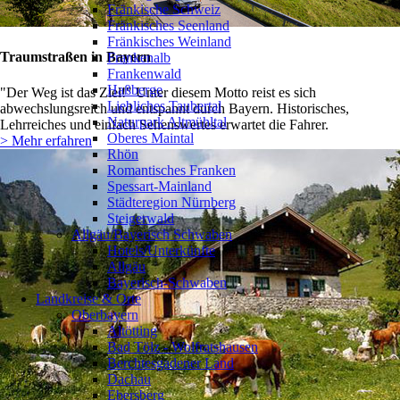
Fränkische Schweiz
Fränkisches Seenland
Fränkisches Weinland
Traumstraßen in Bayern
Frankenalb
Frankenwald
Haßberge
"Der Weg ist das Ziel!" Unter diesem Motto reist es sich
Liebliches Taubertal
abwechslungsreich und entspannt durch Bayern. Historisches,
Naturpark Altmühltal
Lehrreiches und einfach Sehenswertes erwartet die Fahrer.
Oberes Maintal
> Mehr erfahren
Rhön
Romantisches Franken
Spessart-Mainland
Städteregion Nürnberg
Steigerwald
Allgäu/Bayerisch Schwaben
❯
Hotels/Unterkünfte
Allgäu
Bayerisch-Schwaben
Landkreise & Orte
Oberbayern
❯
Altötting
Bad Tölz - Wolfratshausen
Berchtesgadener Land
Dachau
Ebersberg