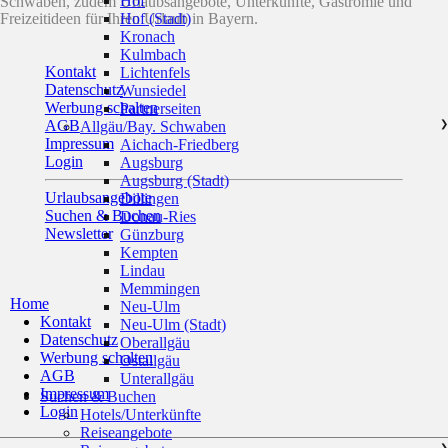
Hof
Schwaben, zudem Urlaubsangebote, Unterkünfte, Gastromie und
Freizeitideen für Ihren Urlaub in Bayern.
Hof (Stadt)
Kronach
Kulmbach
Kontakt
Lichtenfels
Datenschutz
Wunsiedel
Werbung schalten
Partnerseiten
AGB
Allgäu/Bay. Schwaben
❯
Impressum
Aichach-Friedberg
Login
Augsburg
Augsburg (Stadt)
Urlaubsangebote
Dillingen
Suchen & Buchen
Donau-Ries
Newsletter
Günzburg
Kempten
Lindau
Memmingen
Home
Neu-Ulm
Kontakt
Neu-Ulm (Stadt)
Datenschutz
Oberallgäu
Werbung schalten
Ostallgäu
AGB
Unterallgäu
Impressum
Suchen & Buchen
Login
Hotels/Unterkünfte
Reiseangebote
❯