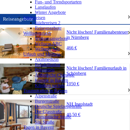
Fun- und Trendsportarten
Langlaufen
Winter Angebote
Städtereisen
❯
Reiseangebote
Städtereisen 2
Reiseangebote
Nicht löschen! Familienabenteuer
Wellnessurlaub
❯
in Nürnberg
Wellnessangebote
Wellness ABC
466 €
Wellness Info
Urlaub und Medizin
❯
Akutmedizin
Rehabilitation
Nicht löschen! Familienurlaub in
Prävention
Schönberg
Ästhetische Chirurgie
Kurorte in Bayern
1050 €
Kliniken suchen
Traumstraßen in Bayern
❯
Alpenstraße
Burgenstraße
NH Ingolstadt
Deutsche Spielzeugstraße
Die Glasstraße
40,50 €
Romantische Straße
Sisi Straße
Tagen in Bayern