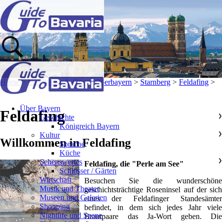
Home
>
Landkreise & Orte
>
Oberbayern
>
Starnberg
>
Feldafing
>
Über Bayern
Feldafing
Geschichte
❯
Königreich Bayern
Kultur
❯
Willkommen in Feldafing
Sprache
Küche
Sehenswertes
❯
Feldafing, die "Perle am See"
Schlösser / Gärten
Wirtschaft
Besuchen Sie die wunderschöne
Musik und Theater
geschichtsträchtige Roseninsel auf der sich
Museen und Galerien
eines der Feldafinger Standesämter
Shopping
befindet, in dem sich jedes Jahr viele
Nightlife und Szene
Brautpaare das Ja-Wort geben. Die