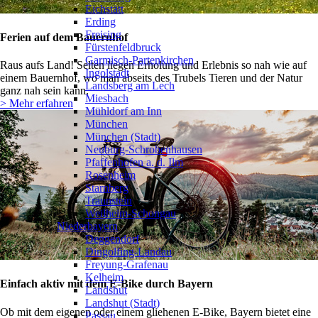
Eichstätt
Erding
Freising
Ferien auf dem Bauernhof
Fürstenfeldbruck
Garmisch-Partenkirchen
Raus aufs Land! Selten liegen Erholung und Erlebnis so nah wie auf
Ingolstadt
einem Bauernhof, wo man abseits des Trubels Tieren und der Natur
Landsberg am Lech
ganz nah sein kann.
Miesbach
> Mehr erfahren
Mühldorf am Inn
München
München (Stadt)
Neuburg-Schrobenhausen
Pfaffenhofen a. d. Ilm
Rosenheim
Starnberg
Traunstein
Weilheim-Schongau
Niederbayern
❯
Deggendorf
Dingolfing-Landau
Freyung-Grafenau
Kelheim
Einfach aktiv mit dem E-Bike durch Bayern
Landshut
Landshut (Stadt)
Ob mit dem eigenen oder einem gliehenen E-Bike, Bayern bietet eine
Passau