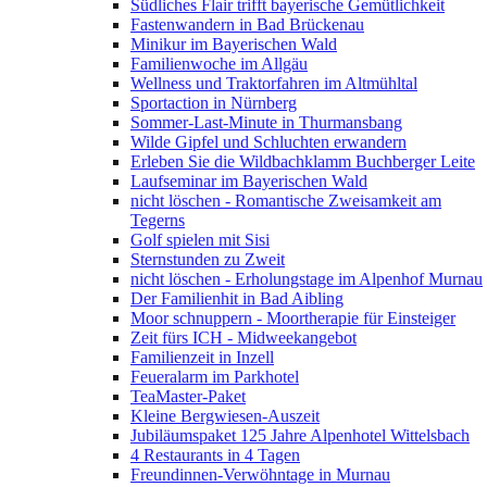
Südliches Flair trifft bayerische Gemütlichkeit
Fastenwandern in Bad Brückenau
Minikur im Bayerischen Wald
Familienwoche im Allgäu
Wellness und Traktorfahren im Altmühltal
Sportaction in Nürnberg
Sommer-Last-Minute in Thurmansbang
Wilde Gipfel und Schluchten erwandern
Erleben Sie die Wildbachklamm Buchberger Leite
Laufseminar im Bayerischen Wald
nicht löschen - Romantische Zweisamkeit am
Tegerns
Golf spielen mit Sisi
Sternstunden zu Zweit
nicht löschen - Erholungstage im Alpenhof Murnau
Der Familienhit in Bad Aibling
Moor schnuppern - Moortherapie für Einsteiger
Zeit fürs ICH - Midweekangebot
Familienzeit in Inzell
Feueralarm im Parkhotel
TeaMaster-Paket
Kleine Bergwiesen-Auszeit
Jubiläumspaket 125 Jahre Alpenhotel Wittelsbach
4 Restaurants in 4 Tagen
Freundinnen-Verwöhntage in Murnau