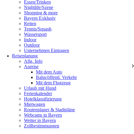
Essen/Trinken
Nightlife/Szene
Shopping & more
Bayern Exklusiv
Reiten
Tennis/Squash
Wassersport
Indoor
Outdoor
Unternehmen Eintragen
Reiseplanung
Allg. Info
Anreise
❯
Mit dem Auto
Bahn/öffentl. Verkehr
Mit dem Flugzeug
Urlaub mit Hund
Ferienkalender
Hotelklassifizierung
Mietwagen
Routenplaner & Stadtpläne
Webcams in Bayern
Wetter in Bayern
Zollbestimmungen