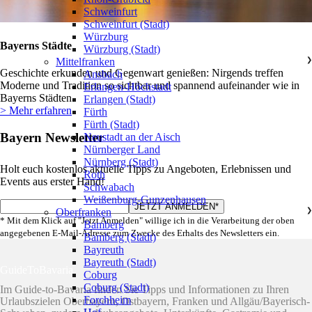
Schweinfurt
Schweinfurt (Stadt)
Würzburg
Bayerns Städte
Würzburg (Stadt)
Mittelfranken
❯
Geschichte erkunden und Gegenwart genießen: Nirgends treffen
Ansbach
Moderne und Tradition so sichtbar und spannend aufeinander wie in
Erlangen-Höchstadt
Bayerns Städten.
Erlangen (Stadt)
> Mehr erfahren
Fürth
Fürth (Stadt)
Bayern Newsletter
Neustadt an der Aisch
Nürnberger Land
Nürnberg (Stadt)
Holt euch kostenlos aktuelle Tipps zu Angeboten, Erlebnissen und
Roth
Events aus erster Hand!
Schwabach
Weißenburg-Gunzenhausen
Oberfranken
❯
* Mit dem Klick auf "Jetzt Anmelden" willige ich in die Verarbeitung der oben
Bamberg
angegebenen E-Mail-Adresse zum Zwecke des Erhalts des Newsletters ein.
Bamberg (Stadt)
Bayreuth
Bayreuth (Stadt)
GuideToBavaria
Coburg
Coburg (Stadt)
Im Guide-to-Bavaria finden Sie Tipps und Informationen zu Ihren
Forchheim
Urlaubszielen Oberbayern, Ostbayern, Franken und Allgäu/Bayerisch-