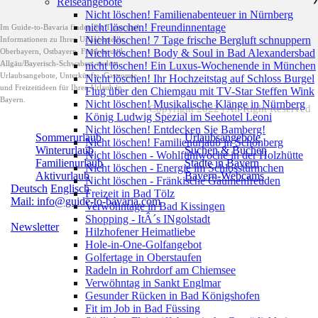
Reiseangebote
Nicht löschen! Familienabenteuer in Nürnberg
nicht löschen! Freundinnentage
Im Guide-to-Bavaria finden Sie Tipps und
Nicht löschen! 7 Tage frische Bergluft schnuppern
Informationen zu Ihren Urlaubszielen
Oberbayern, Ostbayern, Franken und
Nicht löschen! Body & Soul in Bad Alexandersbad
Allgäu/Bayerisch-Schwaben, zudem
nicht löschen! Ein Luxus-Wochenende in München
Urlaubsangebote, Unterkünfte, Gastromie
Nicht löschen! Ihr Hochzeitstag auf Schloss Burgel
und Freizeitideen für Ihren Urlaub in
Flug über den Chiemgau mit TV-Star Steffen Wink
Bayern.
Nicht löschen! Musikalische Klänge in Nürnberg
Copyright 2022 | All Right Reserved
König Ludwig Spezial im Seehotel Leoni
Nicht löschen! Entdecken Sie Bamberg!
Sommerurlaub
Urlaubsangebote
Nicht löschen! Familienurlaub in Schönberg
Winterurlaub
Suchen & Buchen
Nicht löschen - Wohlfühlwoche in der Holzhütte
Familienurlaub
Städte in Bayern
Nicht löschen - Energie im Schlosstürmchen
Aktivurlaub
Bayern-Webcams
Nicht löschen - Fränkische Gaumenfreuden
Deutsch
Englisch
Freizeit in Bad Tölz
Mail: info@guide-to-bavaria.com
Verwöhntage in Bad Kissingen
Shopping - ItÂ´s INgolstadt
Newsletter
Hilzhofener Heimatliebe
Hole-in-One-Golfangebot
Golfertage in Oberstaufen
Radeln in Rohrdorf am Chiemsee
Verwöhntag in Sankt Englmar
Gesunder Rücken in Bad Königshofen
Fit im Job in Bad Füssing