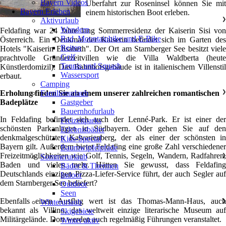
Bayern Videos
Überfahrt zur Roseninsel können Sie mit
Bayern Erleben
einem historischen Boot erleben.
Aktivurlaub
❯
Wandern
Feldafing war 24 Jahre lang Sommerresidenz der Kaiserin Sisi von
Rad, Mountainbike und E-Bike
Österreich. Ein Denkmal der Kaiserin befindet sich im Garten des
Reiten
Hotels "Kaiserin Elisabeth". Der Ort am Starnberger See besitzt viele
Golf
prachtvolle Gründerzeitvillen wie die Villa Waldberta (heute
Tennis und Squash
Künstlerdomizil). Das Bahnhofsgebäude ist in italienischem Villenstil
Wassersport
erbaut.
Camping
Erholung finden Sie an einem unserer zahlreichen romantischen
Familienurlaub
❯
Badeplätze
Gastgeber
Bauernhofurlaub
In Feldafing befindet sich auch der Lenné-Park. Er ist einer der
Freizeitparks
schönsten Parkanlagen in Südbayern. Oder gehen Sie auf den
Erlebnisbäder
denkmalgeschützten Kalvarienberg, der als einer der schönsten in
Kids-Special
Bayern gilt. Außerdem bietet Feldafing eine große Zahl verschiedener
Baumwipfelpfade
Freizeitmöglichkeiten wie Golf, Tennis, Segeln, Wandern, Radfahren,
Sommerurlaub
❯
Baden und vieles mehr. Hätten Sie gewusst, dass Feldafing
Bäder & Thermen
Deutschlands einzigen Pizza-Liefer-Service führt, der auch Segler auf
Indoor
dem Starnberger See beliefert?
Outdoor
Seen
Ebenfalls einen Ausflug wert ist das Thomas-Mann-Haus, auch
Winterurlaub
❯
bekannt als Villino, das weltweit einzige literarische Museum auf
Skigebiete
Militärgelände. Dort werden auch regelmäßig Führungen veranstaltet.
Winter aktiv