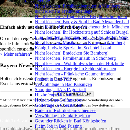
Reiseangebote
Nicht löschen! Familienabenteuer in Nürnberg
nicht löschen! Freundinnentage
Nicht löschen! 7 Tage frische Bergluft schnuppern
Nicht löschen! Body & Soul in Bad Alexandersbad
nicht löschen! Ein Luxus-Wochenende in München
Einfach aktiv mit dem E-Bike durch Bayern
Nicht löschen! Ihr Hochzeitstag auf Schloss Burgel
Flug über den Chiemgau mit TV-Star Steffen Wink
Ob mit dem eigenen oder einem gliehenen E-Bike, Bayern bietet eine
Nicht löschen! Musikalische Klänge in Nürnberg
ideale Infrastruktur für den Radlurlaub. Erkunden Sie den Freistaat
König Ludwig Spezial im Seehotel Leoni
sportlich entspannt!
Nicht löschen! Entdecken Sie Bamberg!
> Mehr erfahren
Nicht löschen! Familienurlaub in Schönberg
Nicht löschen - Wohlfühlwoche in der Holzhütte
Bayern Newsletter
Nicht löschen - Energie im Schlosstürmchen
Nicht löschen - Fränkische Gaumenfreuden
Holt euch kostenlos aktuelle Tipps zu Angeboten, Erlebnissen und
Freizeit in Bad Tölz
Events aus erster Hand!
Verwöhntage in Bad Kissingen
Shopping - ItÂ´s INgolstadt
Hilzhofener Heimatliebe
Hole-in-One-Golfangebot
* Mit dem Klick auf "Jetzt Anmelden" willige ich in die Verarbeitung der oben
Golfertage in Oberstaufen
angegebenen E-Mail-Adresse zum Zwecke des Erhalts des Newsletters ein.
Radeln in Rohrdorf am Chiemsee
Verwöhntag in Sankt Englmar
GuideToBavaria
Gesunder Rücken in Bad Königshofen
Fit im Job in Bad Füssing
Im Guide-to-Bavaria finden Sie Tipps und Informationen zu Ihren