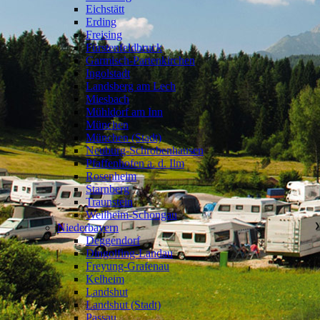
Eichstätt
Erding
Freising
Fürstenfeldbruck
Garmisch-Partenkirchen
Ingolstadt
Landsberg am Lech
Miesbach
Mühldorf am Inn
München
München (Stadt)
Neuburg-Schrobenhausen
Pfaffenhofen a. d. Ilm
Rosenheim
Starnberg
Traunstein
Weilheim-Schongau
Niederbayern
❯
Deggendorf
Dingolfing-Landau
Freyung-Grafenau
Kelheim
Landshut
Landshut (Stadt)
Passau