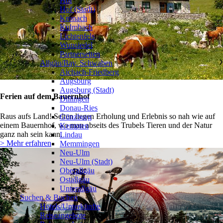
Hof
Hof (Stadt)
Kronach
Kulmbach
Lichtenfels
Wunsiedel
Partnerseiten
Allgäu/Bay. Schwaben
❯
Aichach-Friedberg
Augsburg
Augsburg (Stadt)
Ferien auf dem Bauernhof
Dillingen
Donau-Ries
Raus aufs Land! Selten liegen Erholung und Erlebnis so nah wie auf
Günzburg
einem Bauernhof, wo man abseits des Trubels Tieren und der Natur
Kempten
ganz nah sein kann.
Lindau
> Mehr erfahren
Memmingen
Neu-Ulm
Neu-Ulm (Stadt)
Oberallgäu
Ostallgäu
Unterallgäu
Suchen & Buchen
Hotels/Unterkünfte
Reiseangebote
❯