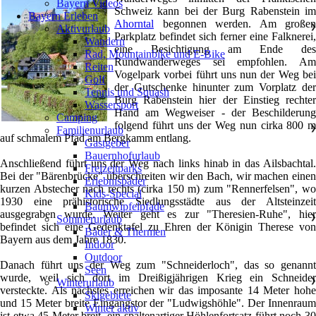
Bayern Videos
Schweiz kann bei der Burg Rabenstein im
Bayern Erleben
Ahorntal
begonnen werden. Am großen
Aktivurlaub
❯
Parkplatz befindet sich ferner eine Falknerei,
Wandern
eine Besichtigung am Ende des
Rad, Mountainbike und E-Bike
Rundwanderweges sei empfohlen. Am
Reiten
Vogelpark vorbei führt uns nun der Weg bei
Golf
der Gutschenke hinunter zum Vorplatz der
Tennis und Squash
Burg Rabenstein hier der Einstieg rechter
Wassersport
Hand am Wegweiser - der Beschilderung
Camping
folgend führt uns der Weg nun cirka 800 m
Familienurlaub
❯
auf schmalem Pfad am Bergkamm entlang.
Gastgeber
Bauernhofurlaub
Anschließend führt uns der Weg nach links hinab in das Ailsbachtal.
Freizeitparks
Bei der "Bärenbrücke" überschreiten wir den Bach, wir machen einen
Erlebnisbäder
kurzen Abstecher nach rechts (cirka 150 m) zum "Rennerfelsen", wo
Kids-Special
1930 eine prähistorische Siedlungsstädte aus der Altsteinzeit
Baumwipfelpfade
ausgegraben wurde. Weiter geht es zur "Theresien-Ruhe", hier
Sommerurlaub
❯
befindet sich eine Gedenktafel zu Ehren der Königin Therese von
Bäder & Thermen
Bayern aus dem Jahre 1830.
Indoor
Outdoor
Danach führt uns der Weg zum "Schneiderloch", das so genannt
Seen
wurde, weil sich dort im Dreißigjährigen Krieg ein Schneider
Winterurlaub
❯
versteckte. Als nächstes erreichen wir das imposante 14 Meter hohe
Skigebiete
und 15 Meter breite Eingangstor der "Ludwigshöhle". Der Innenraum
Winter aktiv
ist etwa 45 Meter breit, ein spaltenartiger Höhlenfortsatz führt noch 30