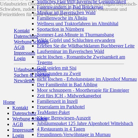
Südliches Flair trifft bayerische Gemütlichkeit
Urlaubszielen Oberbayern, Ostbayern, Franken und Allgäu/Bayerisch-
Fastenwandern in Bad Brückenau
Schwaben, zudem Urlaubsangebote, Unterkünfte, Gastromie und
Minikur im Bayerischen Wald
Freizeitideen für Ihren Urlaub in Bayern.
Familienwoche im Allgäu
Wellness und Traktorfahren im Altmühltal
Sportaction in Nürnberg
Kontakt
Sommer-Last-Minute in Thurmansbang
Datenschutz
Wilde Gipfel und Schluchten erwandern
Werbung schalten
Erleben Sie die Wildbachklamm Buchberger Leite
AGB
Laufseminar im Bayerischen Wald
Impressum
nicht löschen - Romantische Zweisamkeit am
Login
Tegerns
Golf spielen mit Sisi
Urlaubsangebote
Sternstunden zu Zweit
Suchen & Buchen
nicht löschen - Erholungstage im Alpenhof Murnau
Newsletter
Der Familienhit in Bad Aibling
Moor schnuppern - Moortherapie für Einsteiger
Zeit fürs ICH - Midweekangebot
Familienzeit in Inzell
Home
Feueralarm im Parkhotel
Kontakt
TeaMaster-Paket
Datenschutz
Kleine Bergwiesen-Auszeit
Werbung schalten
Jubiläumspaket 125 Jahre Alpenhotel Wittelsbach
AGB
4 Restaurants in 4 Tagen
Impressum
Freundinnen-Verwöhntage in Murnau
Login