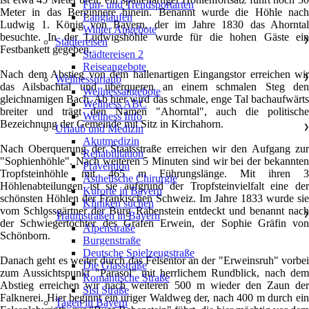
Fun- und Trendsportarten
Meter in das Berginnere hinein. Benannt wurde die Höhle nach
Langlaufen
Ludwig 1. König von Bayern, der im Jahre 1830 das Ahorntal
Winter Angebote
besuchte. In der Ludwigshöhle wurde für die hohen Gäste ein
Städtereisen
❯
Festbankett gegeben.
Städtereisen 2
Reiseangebote
Nach dem Abstieg von dem hallenartigen Eingangstor erreichen wir
Wellnessurlaub
❯
das Ailsbachtal und überqueren an einem schmalen Steg den
Wellnessangebote
gleichnamigen Bach. Ab hier wird das schmale, enge Tal bachaufwärts
Wellness ABC
breiter und trägt den Namen "Ahorntal", auch die politische
Wellness Info
Bezeichnung der Gemeinde mit Sitz in Kirchahorn.
Urlaub und Medizin
❯
Akutmedizin
Nach Oberquerung der Staatsstraße erreichen wir den Aufgang zur
Rehabilitation
"Sophienhöhle". Nach weiteren 5 Minuten sind wir bei der bekannten
Prävention
Tropfsteinhöhle mit 465 m Führungslänge. Mit ihren 3
Ästhetische Chirurgie
Höhlenabteilungen ist sie aufgrund der Tropfsteinvielfalt eine der
Kurorte in Bayern
schönsten Höhlen der Fränkischen Schweiz. Im Jahre 1833 wurde sie
Kliniken suchen
vom Schlossgärtner der Burg Rabenstein entdeckt und benannt nach
Traumstraßen in Bayern
❯
der Schwiegertochter des Grafen Erwein, der Sophie Gräfin von
Alpenstraße
Schönborn.
Burgenstraße
Deutsche Spielzeugstraße
Danach geht es weiter durch das Felsentor an der "Erweinsruh" vorbei
Die Glasstraße
zum Aussichtspunkt "Parasol" mit herrlichem Rundblick, nach dem
Romantische Straße
Abstieg erreichen wir nach weiteren 500 m wieder den Zaun der
Sisi Straße
Falknerei. Hier beginnt ein uriger Waldweg der, nach 400 m durch ein
Tagen in Bayern