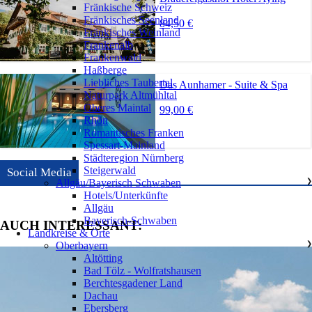
Fränkische Schweiz
Fränkisches Seenland
84,50 €
Fränkisches Weinland
Frankenalb
Frankenwald
Haßberge
Liebliches Taubertal
Das Aunhamer - Suite & Spa
Naturpark Altmühltal
Oberes Maintal
99,00 €
Rhön
Romantisches Franken
Spessart-Mainland
Städteregion Nürnberg
Steigerwald
Social Media
Allgäu/Bayerisch Schwaben
❯
Hotels/Unterkünfte
Allgäu
Bayerisch-Schwaben
AUCH INTERESSANT:
Landkreise & Orte
Oberbayern
❯
Altötting
Bad Tölz - Wolfratshausen
Berchtesgadener Land
Dachau
Ebersberg