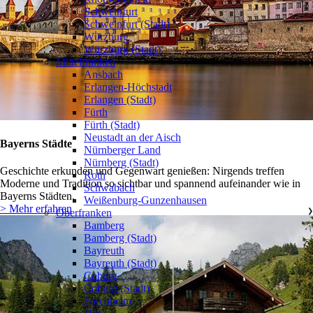
Schweinfurt
Schweinfurt (Stadt)
Würzburg
Würzburg (Stadt)
Mittelfranken
❯
Ansbach
Erlangen-Höchstadt
Erlangen (Stadt)
Fürth
Fürth (Stadt)
Neustadt an der Aisch
Bayerns Städte
Nürnberger Land
Nürnberg (Stadt)
Geschichte erkunden und Gegenwart genießen: Nirgends treffen
Roth
Moderne und Tradition so sichtbar und spannend aufeinander wie in
Schwabach
Bayerns Städten.
Weißenburg-Gunzenhausen
> Mehr erfahren
Oberfranken
❯
Bamberg
Bamberg (Stadt)
Bayreuth
Bayreuth (Stadt)
Coburg
Coburg (Stadt)
Forchheim