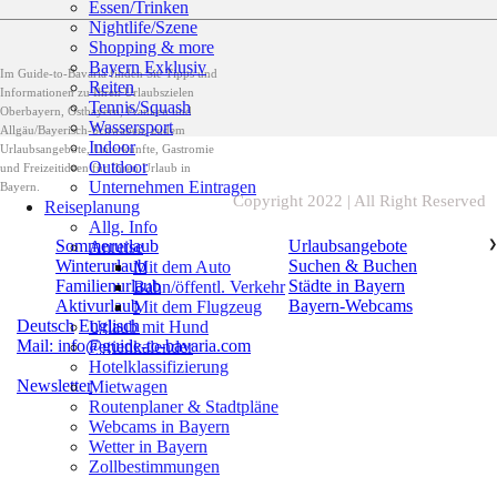
Essen/Trinken
Nightlife/Szene
Shopping & more
Bayern Exklusiv
Im Guide-to-Bavaria finden Sie Tipps und
Reiten
Informationen zu Ihren Urlaubszielen
Tennis/Squash
Oberbayern, Ostbayern, Franken und
Wassersport
Allgäu/Bayerisch-Schwaben, zudem
Indoor
Urlaubsangebote, Unterkünfte, Gastromie
Outdoor
und Freizeitideen für Ihren Urlaub in
Unternehmen Eintragen
Bayern.
Copyright 2022 | All Right Reserved
Reiseplanung
Allg. Info
Sommerurlaub
Urlaubsangebote
Anreise
❯
Winterurlaub
Suchen & Buchen
Mit dem Auto
Familienurlaub
Städte in Bayern
Bahn/öffentl. Verkehr
Aktivurlaub
Bayern-Webcams
Mit dem Flugzeug
Deutsch
Englisch
Urlaub mit Hund
Mail: info@guide-to-bavaria.com
Ferienkalender
Hotelklassifizierung
Newsletter
Mietwagen
Routenplaner & Stadtpläne
Webcams in Bayern
Wetter in Bayern
Zollbestimmungen