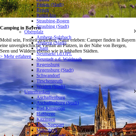
Passau (Stadt)
Regen
Rottal-Inn
Straubing-Bogen
Straubing (Stadt)
Camping in Bayern
Oberpfalz
❯
Amberg-Sulzbach
Mobil sein, Freiheit genießen, Natur erleben: Camper finden in Bayern
Amberg (Stadt)
eine unvergleichliche Vielfalt an Plätzen, in der Nähe von Bergen,
Cham
Seen und Wäldern ebenso wie in lebhaften Städten.
Neumarkt i.d.OPf.
> Mehr erfahren
Neustadt a.d. Waldnaab
Regensburg
Regensburg (Stadt)
Schwandorf
Tirschenreuth
Weiden (Stadt)
Unterfranken
❯
Aschaffenburg
Aschaffenburg (Stadt)
Bad Kissingen
Haßberge
Kitzingen
Main-Spessart
Miltenberg
Rhön-Grabfeld