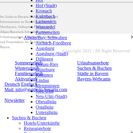
Hof
Hof (Stadt)
Kronach
Kulmbach
Im Guide-to-Bavaria finden Sie Tipps und
Lichtenfels
Informationen zu Ihren Urlaubszielen
Wunsiedel
Oberbayern, Ostbayern, Franken und
Partnerseiten
Allgäu/Bayerisch-Schwaben, zudem
Urlaubsangebote, Unterkünfte, Gastromie
Allgäu/Bay. Schwaben
❯
und Freizeitideen für Ihren Urlaub in
Aichach-Friedberg
Bayern.
Augsburg
Copyright 2022 | All Right Reserved
Augsburg (Stadt)
Dillingen
Sommerurlaub
Urlaubsangebote
Donau-Ries
Winterurlaub
Suchen & Buchen
Günzburg
Familienurlaub
Städte in Bayern
Kempten
Aktivurlaub
Bayern-Webcams
Lindau
Deutsch
Englisch
Memmingen
Mail: info@guide-to-bavaria.com
Neu-Ulm
Neu-Ulm (Stadt)
Newsletter
Oberallgäu
Ostallgäu
Unterallgäu
Suchen & Buchen
Hotels/Unterkünfte
Reiseangebote
❯