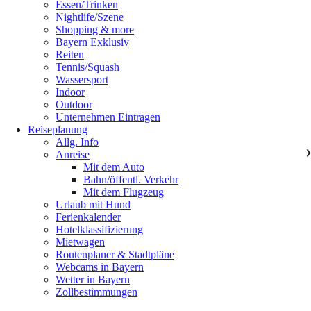
Essen/Trinken
Nightlife/Szene
Shopping & more
Bayern Exklusiv
Reiten
Tennis/Squash
Wassersport
Indoor
Outdoor
Unternehmen Eintragen
Reiseplanung
Allg. Info
Anreise
❯
Mit dem Auto
Bahn/öffentl. Verkehr
Mit dem Flugzeug
Urlaub mit Hund
Ferienkalender
Hotelklassifizierung
Mietwagen
Routenplaner & Stadtpläne
Webcams in Bayern
Wetter in Bayern
Zollbestimmungen