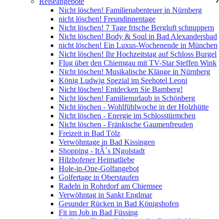
Reiseangebote
Nicht löschen! Familienabenteuer in Nürnberg
nicht löschen! Freundinnentage
Nicht löschen! 7 Tage frische Bergluft schnuppern
Nicht löschen! Body & Soul in Bad Alexandersbad
nicht löschen! Ein Luxus-Wochenende in München
Nicht löschen! Ihr Hochzeitstag auf Schloss Burgel
Flug über den Chiemgau mit TV-Star Steffen Wink
Nicht löschen! Musikalische Klänge in Nürnberg
König Ludwig Spezial im Seehotel Leoni
Nicht löschen! Entdecken Sie Bamberg!
Nicht löschen! Familienurlaub in Schönberg
Nicht löschen - Wohlfühlwoche in der Holzhütte
Nicht löschen - Energie im Schlosstürmchen
Nicht löschen - Fränkische Gaumenfreuden
Freizeit in Bad Tölz
Verwöhntage in Bad Kissingen
Shopping - ItÂ´s INgolstadt
Hilzhofener Heimatliebe
Hole-in-One-Golfangebot
Golfertage in Oberstaufen
Radeln in Rohrdorf am Chiemsee
Verwöhntag in Sankt Englmar
Gesunder Rücken in Bad Königshofen
Fit im Job in Bad Füssing