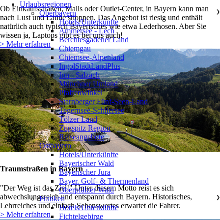
Urlaubsregionen
Ob Einkaufsstraßen, Malls oder Outlet-Center, in Bayern kann man
Oberbayern
❯
nach Lust und Laune shoppen. Das Angebot ist riesig und enthält
Hotels/Unterkünfte
natürlich auch typisch Bayerisches wie etwa Lederhosen. Aber Sie
Ammersee - Lech
wissen ja, Laptops gibt es bei uns auch!
Berchtesgadener Land
> Mehr erfahren
Chiemgau
Chiemsee-Alpenland
IngolStadtLandPlus
Inn - Salzach
Münchner Umland
Pfaffenwinkel
Starnberger Fünf-Seen-Land
Tegernsee-Schliersee
Tölzer Land
Zugspitz Region
Reiseangebote
Ostbayern
❯
Hotels/Unterkünfte
Bayerischer Wald
Traumstraßen in Bayern
Bayerischer Jura
Bayer. Golf- & Thermenland
"Der Weg ist das Ziel!" Unter diesem Motto reist es sich
Oberpfälzer Wald
abwechslungsreich und entspannt durch Bayern. Historisches,
Franken
❯
Lehrreiches und einfach Sehenswertes erwartet die Fahrer.
Hotels/Unterkünfte
> Mehr erfahren
Fichtelgebirge