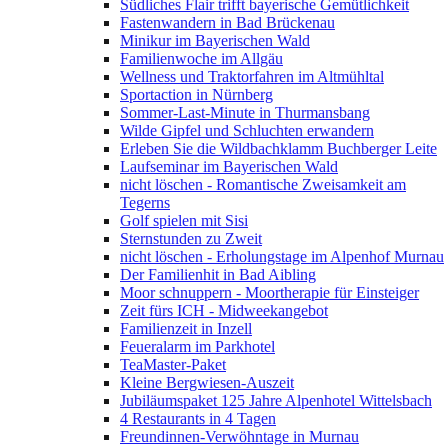
Südliches Flair trifft bayerische Gemütlichkeit
Fastenwandern in Bad Brückenau
Minikur im Bayerischen Wald
Familienwoche im Allgäu
Wellness und Traktorfahren im Altmühltal
Sportaction in Nürnberg
Sommer-Last-Minute in Thurmansbang
Wilde Gipfel und Schluchten erwandern
Erleben Sie die Wildbachklamm Buchberger Leite
Laufseminar im Bayerischen Wald
nicht löschen - Romantische Zweisamkeit am
Tegerns
Golf spielen mit Sisi
Sternstunden zu Zweit
nicht löschen - Erholungstage im Alpenhof Murnau
Der Familienhit in Bad Aibling
Moor schnuppern - Moortherapie für Einsteiger
Zeit fürs ICH - Midweekangebot
Familienzeit in Inzell
Feueralarm im Parkhotel
TeaMaster-Paket
Kleine Bergwiesen-Auszeit
Jubiläumspaket 125 Jahre Alpenhotel Wittelsbach
4 Restaurants in 4 Tagen
Freundinnen-Verwöhntage in Murnau