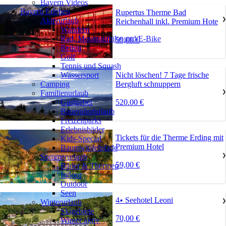
Bayern Videos
Bayern Erleben
Rupertus Therme Bad
Aktivurlaub
❯
Reichenhall inkl. Premium Hote
Wandern
Rad, Mountainbike und E-Bike
59,00 €
Reiten
Golf
Tennis und Squash
Nicht löschen! 7 Tage frische
Wassersport
Bergluft schnuppern
Camping
Familienurlaub
❯
520.00 €
Gastgeber
Bauernhofurlaub
Freizeitparks
Erlebnisbäder
Tickets für die Therme Erding mit
Kids-Special
Premium Hotel
Baumwipfelpfade
Sommerurlaub
❯
59,00 €
Bäder & Thermen
Indoor
Outdoor
Seen
4⭑ Seehotel Leoni
Winterurlaub
❯
Skigebiete
70,00 €
Winter aktiv