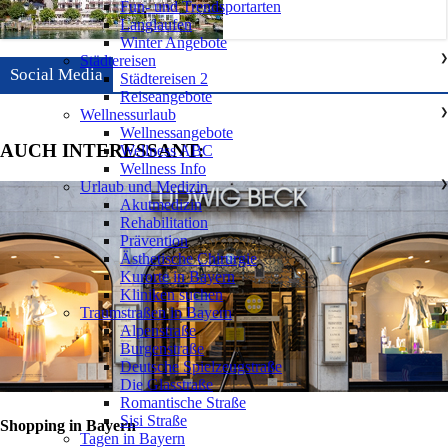
Fun- und Trendsportarten
Langlaufen
Winter Angebote
Städtereisen
❯
Social Media
Städtereisen 2
Reiseangebote
Wellnessurlaub
❯
Wellnessangebote
AUCH INTERESSANT:
Wellness ABC
Wellness Info
Urlaub und Medizin
❯
Akutmedizin
Rehabilitation
Prävention
Ästhetische Chirurgie
Kurorte in Bayern
Kliniken suchen
Traumstraßen in Bayern
❯
Alpenstraße
Burgenstraße
Deutsche Spielzeugstraße
Die Glasstraße
Romantische Straße
Sisi Straße
Shopping in Bayern
Tagen in Bayern