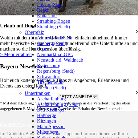
Passau (Stadt)
Regen
Rottal-Inn
Straubing-Bogen
Urlaub mit Hund
Straubing (Stadt)
Oberpfalz
❯
Amberg-Sulzbach
Wohin mit dem Hund im Urlaub? Na, einfach mitnehmen! Immer
Amberg (Stadt)
mehr bayrische Gastgeber bieten hundefreundliche Unterkünfte an und
Cham
machen so die Hundepension überflüssig.
Neumarkt i.d.OPf.
> Mehr erfahren
Neustadt a.d. Waldnaab
Regensburg
Bayern Newsletter
Regensburg (Stadt)
Schwandorf
Holt euch kostenlos aktuelle Tipps zu Angeboten, Erlebnissen und
Tirschenreuth
Events aus erster Hand!
Weiden (Stadt)
Unterfranken
❯
Aschaffenburg
* Mit dem Klick auf "Jetzt Anmelden" willige ich in die Verarbeitung der oben
Aschaffenburg (Stadt)
angegebenen E-Mail-Adresse zum Zwecke des Erhalts des Newsletters ein.
Bad Kissingen
Haßberge
Kitzingen
GuideToBavaria
Main-Spessart
Miltenberg
Im Guide-to-Bavaria finden Sie Tipps und Informationen zu Ihren
Rhön-Grabfeld