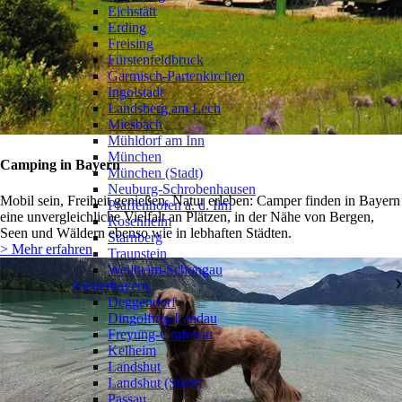
Eichstätt
Erding
Freising
Fürstenfeldbruck
Garmisch-Partenkirchen
Ingolstadt
Landsberg am Lech
Miesbach
Mühldorf am Inn
München
Camping in Bayern
München (Stadt)
Neuburg-Schrobenhausen
Mobil sein, Freiheit genießen, Natur erleben: Camper finden in Bayern
Pfaffenhofen a. d. Ilm
eine unvergleichliche Vielfalt an Plätzen, in der Nähe von Bergen,
Rosenheim
Seen und Wäldern ebenso wie in lebhaften Städten.
Starnberg
> Mehr erfahren
Traunstein
Weilheim-Schongau
Niederbayern
❯
Deggendorf
Dingolfing-Landau
Freyung-Grafenau
Kelheim
Landshut
Landshut (Stadt)
Passau