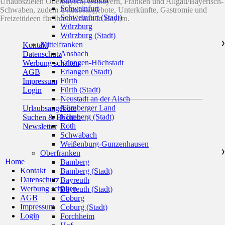
Urlaubszielen Oberbayern, Ostbayern, Franken und Allgäu/Bayerisch-
Schweinfurt
Schwaben, zudem Urlaubsangebote, Unterkünfte, Gastromie und
Schweinfurt (Stadt)
Freizeitideen für Ihren Urlaub in Bayern.
Würzburg
Würzburg (Stadt)
Mittelfranken
❯
Kontakt
Ansbach
Datenschutz
Erlangen-Höchstadt
Werbung schalten
Erlangen (Stadt)
AGB
Fürth
Impressum
Fürth (Stadt)
Login
Neustadt an der Aisch
Nürnberger Land
Urlaubsangebote
Nürnberg (Stadt)
Suchen & Buchen
Roth
Newsletter
Schwabach
Weißenburg-Gunzenhausen
Oberfranken
❯
Home
Bamberg
Kontakt
Bamberg (Stadt)
Datenschutz
Bayreuth
Werbung schalten
Bayreuth (Stadt)
AGB
Coburg
Impressum
Coburg (Stadt)
Login
Forchheim