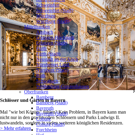
Schweinfurt
Schweinfurt (Stadt)
Würzburg
Würzburg (Stadt)
Mittelfranken
❯
Ansbach
Erlangen-Höchstadt
Erlangen (Stadt)
Fürth
Fürth (Stadt)
Neustadt an der Aisch
Nürnberger Land
Nürnberg (Stadt)
Roth
Schwabach
Weißenburg-Gunzenhausen
Oberfranken
❯
Bamberg
Schlösser und Gärten in Bayern
Bamberg (Stadt)
Bayreuth
Mal "wie bei Königs" fühlen? Kein Problem, in Bayern kann man
Bayreuth (Stadt)
nicht nur in den prachtvollen Schlössern und Parks Ludwigs II.
Coburg
lustwandeln, sondern in vielen weiteren königlichen Residenzen.
Coburg (Stadt)
> Mehr erfahren
Forchheim