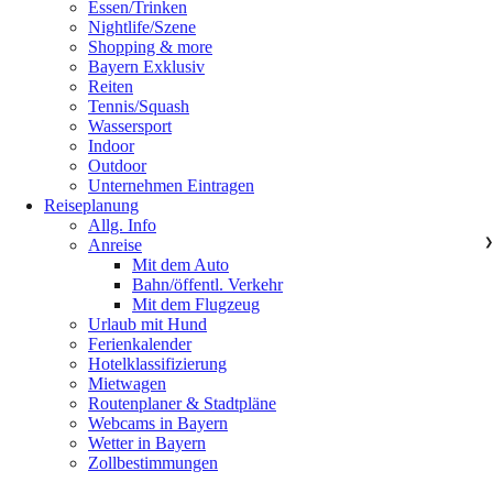
Essen/Trinken
Nightlife/Szene
Shopping & more
Bayern Exklusiv
Reiten
Tennis/Squash
Wassersport
Indoor
Outdoor
Unternehmen Eintragen
Reiseplanung
Allg. Info
Anreise
❯
Mit dem Auto
Bahn/öffentl. Verkehr
Mit dem Flugzeug
Urlaub mit Hund
Ferienkalender
Hotelklassifizierung
Mietwagen
Routenplaner & Stadtpläne
Webcams in Bayern
Wetter in Bayern
Zollbestimmungen