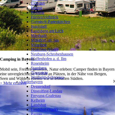
Eichstätt
Erding
Freising
Fürstenfeldbruck
Garmisch-Partenkirchen
Ingolstadt
Landsberg am Lech
Miesbach
Mühldorf am Inn
München
München (Stadt)
Neuburg-Schrobenhausen
Pfaffenhofen a. d. Ilm
Camping in Bayern
Rosenheim
Starnberg
Mobil sein, Freiheit genießen, Natur erleben: Camper finden in Bayern
Traunstein
eine unvergleichliche Vielfalt an Plätzen, in der Nähe von Bergen,
Weilheim-Schongau
Seen und Wäldern ebenso wie in lebhaften Städten.
Niederbayern
❯
> Mehr erfahren
Deggendorf
Dingolfing-Landau
Freyung-Grafenau
Kelheim
Landshut
Landshut (Stadt)
Passau