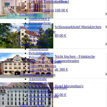
Golfhotel
Fun- und Trendsportarten
Langlaufen
168,00 €
Winter Angebote
Städtereisen
❯
Städtereisen 2
Reiseangebote
Schlossparkhotel Mariakirchen
Wellnessurlaub
❯
Wellnessangebote
89,00 €
Wellness ABC
Wellness Info
Urlaub und Medizin
❯
Akutmedizin
Rehabilitation
Nicht löschen - Fränkische
Prävention
Gaumenfreuden
Ästhetische Chirurgie
Kurorte in Bayern
ab 380 €
Kliniken suchen
Traumstraßen in Bayern
❯
Alpenstraße
Burgenstraße
Hotel Maximilian's
Deutsche Spielzeugstraße
Die Glasstraße
93,00 €
Romantische Straße
Sisi Straße
Tagen in Bayern