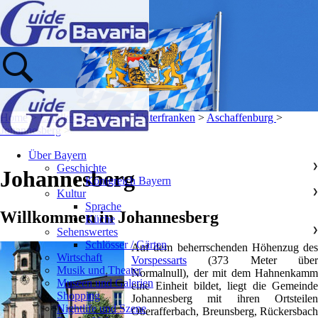
Home
>
Landkreise & Orte
>
Unterfranken
>
Aschaffenburg
>
Johannesberg
>
Über Bayern
Geschichte
❯
Johannesberg
Königreich Bayern
Kultur
❯
Sprache
Willkommen in Johannesberg
Küche
Sehenswertes
❯
Schlösser / Gärten
Auf dem beherrschenden Höhenzug des
Wirtschaft
Vorspessarts
(373 Meter über
Musik und Theater
Normalnull), der mit dem Hahnenkamm
Museen und Galerien
eine Einheit bildet, liegt die Gemeinde
Shopping
Johannesberg mit ihren Ortsteilen
Nightlife und Szene
Oberafferbach, Breunsberg, Rückersbach