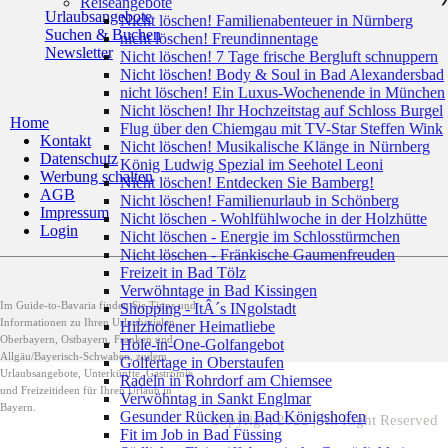
Reiseangebote
Urlaubsangebote
Nicht löschen! Familienabenteuer in Nürnberg
Suchen & Buchen
nicht löschen! Freundinnentage
Newsletter
Nicht löschen! 7 Tage frische Bergluft schnuppern
Nicht löschen! Body & Soul in Bad Alexandersbad
nicht löschen! Ein Luxus-Wochenende in München
Nicht löschen! Ihr Hochzeitstag auf Schloss Burgel
Home
Flug über den Chiemgau mit TV-Star Steffen Wink
Kontakt
Nicht löschen! Musikalische Klänge in Nürnberg
Datenschutz
König Ludwig Spezial im Seehotel Leoni
Werbung schalten
Nicht löschen! Entdecken Sie Bamberg!
AGB
Nicht löschen! Familienurlaub in Schönberg
Impressum
Nicht löschen - Wohlfühlwoche in der Holzhütte
Login
Nicht löschen - Energie im Schlosstürmchen
Nicht löschen - Fränkische Gaumenfreuden
Freizeit in Bad Tölz
Verwöhntage in Bad Kissingen
Im Guide-to-Bavaria finden Sie Tipps und
Shopping - ItÂ´s INgolstadt
Informationen zu Ihren Urlaubszielen
Hilzhofener Heimatliebe
Oberbayern, Ostbayern, Franken und
Hole-in-One-Golfangebot
Allgäu/Bayerisch-Schwaben, zudem
Golfertage in Oberstaufen
Urlaubsangebote, Unterkünfte, Gastromie
Radeln in Rohrdorf am Chiemsee
und Freizeitideen für Ihren Urlaub in
Verwöhntag in Sankt Englmar
Bayern.
Gesunder Rücken in Bad Königshofen
Copyright 2022 | All Right Reserved
Fit im Job in Bad Füssing