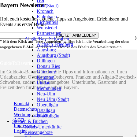
Hof
Bayern Newsletter
Hof (Stadt)
Kronach
Kulmbach
Holt euch kostenlos aktuelle Tipps zu Angeboten, Erlebnissen und
Lichtenfels
Events aus erster Hand!
Wunsiedel
Partnerseiten
Allgäu/Bay. Schwaben
❯
* Mit dem Klick auf "Jetzt Anmelden" willige ich in die Verarbeitung der oben
Aichach-Friedberg
angegebenen E-Mail-Adresse zum Zwecke des Erhalts des Newsletters ein.
Augsburg
Augsburg (Stadt)
Dillingen
GuideToBavaria
Donau-Ries
Im Guide-to-Bavaria finden Sie Tipps und Informationen zu Ihren
Günzburg
Urlaubszielen Oberbayern, Ostbayern, Franken und Allgäu/Bayerisch-
Kempten
Schwaben, zudem Urlaubsangebote, Unterkünfte, Gastromie und
Lindau
Freizeitideen für Ihren Urlaub in Bayern.
Memmingen
Neu-Ulm
Neu-Ulm (Stadt)
Kontakt
Oberallgäu
Datenschutz
Ostallgäu
Werbung schalten
Unterallgäu
AGB
Suchen & Buchen
Impressum
Hotels/Unterkünfte
Login
Reiseangebote
❯