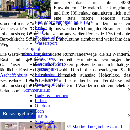
Bayern Videos
und Steinbach mit über 4000
Bayern Erleben
Einwohnern. Die waldreiche Umgebung
Aktivurlaub
❯
und ihre Höhenlage garantieren nicht nur
Wandern
eine stets frische, sondern auch
Rad, Mountainbike und E-Bike
sauerstoffreiche und staubarme, gesunde Luft in dem hübschen
Reiten
Vorspessart-Ort. Gleichgültig aus welcher Richtung der Besucher nach
Golf
Johannesberg kommt, wird schon aus weiter Ferne die 1769 erbaute
Tennis und Squash
Barockkirche Sankt Johannes Enthauptung sichtbar und weist ihm den
Wassersport
Weg.
Camping
Familienurlaub
❯
Die Gäste finden ausgeschilderte Rundwanderwege, die zu Wandern,
Gastgeber
Rast und geruhsamen Aufenthalt ermuntern. Gutbürgerliche
Bauernhofurlaub
Gasthäuser in allen Ortsteilen bieten preiswerte und reichhaltige,
Freizeitparks
ländliche Kost in großer Auswahl. Durch die nahegelegene Stadt
Erlebnisbäder
Aschaffenburg
, die ruhige, klimatisch günstige Höhenlage, das
Kids-Special
wechselnde Landschaftsbild und die herrlichen Fernblicke ist
Baumwipfelpfade
Johannesberg für Erholungssuchende und Wanderfreunde ein beliebter
Sommerurlaub
❯
Urlaubsort.
Bäder & Thermen
Indoor
Outdoor
Seen
Reiseangebote
Winterurlaub
❯
Skigebiete
5* Maximilian Quellness- und
Winter aktiv