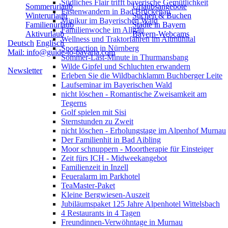
Südliches Flair trifft bayerische Gemütlichkeit
Sommerurlaub
Urlaubsangebote
Fastenwandern in Bad Brückenau
Winterurlaub
Suchen & Buchen
Minikur im Bayerischen Wald
Familienurlaub
Städte in Bayern
Familienwoche im Allgäu
Aktivurlaub
Bayern-Webcams
Wellness und Traktorfahren im Altmühltal
Deutsch
Englisch
Sportaction in Nürnberg
Mail: info@guide-to-bavaria.com
Sommer-Last-Minute in Thurmansbang
Wilde Gipfel und Schluchten erwandern
Newsletter
Erleben Sie die Wildbachklamm Buchberger Leite
Laufseminar im Bayerischen Wald
nicht löschen - Romantische Zweisamkeit am
Tegerns
Golf spielen mit Sisi
Sternstunden zu Zweit
nicht löschen - Erholungstage im Alpenhof Murnau
Der Familienhit in Bad Aibling
Moor schnuppern - Moortherapie für Einsteiger
Zeit fürs ICH - Midweekangebot
Familienzeit in Inzell
Feueralarm im Parkhotel
TeaMaster-Paket
Kleine Bergwiesen-Auszeit
Jubiläumspaket 125 Jahre Alpenhotel Wittelsbach
4 Restaurants in 4 Tagen
Freundinnen-Verwöhntage in Murnau