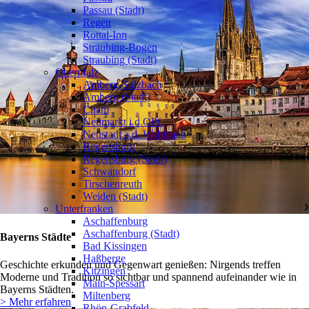
Passau (Stadt)
Regen
Rottal-Inn
Straubing-Bogen
Straubing (Stadt)
Oberpfalz
❯
Amberg-Sulzbach
Amberg (Stadt)
Cham
Neumarkt i.d.OPf.
Neustadt a.d. Waldnaab
Regensburg
Regensburg (Stadt)
Schwandorf
Tirschenreuth
Weiden (Stadt)
Unterfranken
❯
Aschaffenburg
Aschaffenburg (Stadt)
Bayerns Städte
Bad Kissingen
Haßberge
Geschichte erkunden und Gegenwart genießen: Nirgends treffen
Kitzingen
Moderne und Tradition so sichtbar und spannend aufeinander wie in
Main-Spessart
Bayerns Städten.
Miltenberg
> Mehr erfahren
Rhön-Grabfeld