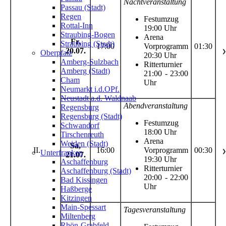
Nachtveranstaltung
Passau (Stadt)
Regen
Festumzug
Rottal-Inn
19:00 Uhr
Straubing-Bogen
Arena
Fr,
Straubing (Stadt)
17:00
Vorprogramm
01:30
20.07.
Oberpfalz
❯
20:30 Uhr
Amberg-Sulzbach
Ritterturnier
Amberg (Stadt)
21:00 - 23:00
Cham
Uhr
Neumarkt i.d.OPf.
Neustadt a.d. Waldnaab
Abendveranstaltung
Regensburg
Regensburg (Stadt)
Festumzug
Schwandorf
18:00 Uhr
Tirschenreuth
Arena
Weiden (Stadt)
Sa,
II.
16:00
Vorprogramm
00:30
Unterfranken
❯
21.07.
19:30 Uhr
Aschaffenburg
Ritterturnier
Aschaffenburg (Stadt)
20:00 - 22:00
Bad Kissingen
Uhr
Haßberge
Kitzingen
Main-Spessart
Tagesveranstaltung
Miltenberg
Rhön-Grabfeld