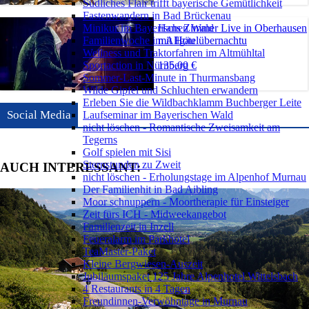
Südliches Flair trifft bayerische Gemütlichkeit
Fastenwandern in Bad Brückenau
Hans Zimmer Live in Oberhausen
Minikur im Bayerischen Wald
mit Hotelübernachtu
Familienwoche im Allgäu
Wellness und Traktorfahren im Altmühltal
135,00 €
Sportaction in Nürnberg
Sommer-Last-Minute in Thurmansbang
Wilde Gipfel und Schluchten erwandern
Erleben Sie die Wildbachklamm Buchberger Leite
Social Media
Laufseminar im Bayerischen Wald
nicht löschen - Romantische Zweisamkeit am
Tegerns
Golf spielen mit Sisi
Sternstunden zu Zweit
AUCH INTERESSANT:
nicht löschen - Erholungstage im Alpenhof Murnau
Der Familienhit in Bad Aibling
Moor schnuppern - Moortherapie für Einsteiger
Zeit fürs ICH - Midweekangebot
Familienzeit in Inzell
Feueralarm im Parkhotel
TeaMaster-Paket
Kleine Bergwiesen-Auszeit
Jubiläumspaket 125 Jahre Alpenhotel Wittelsbach
4 Restaurants in 4 Tagen
Freundinnen-Verwöhntage in Murnau