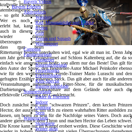
Bayern Videos
kraftvolle Pferde sowie
Bayern Erleben
atemberaubende Stunts
Aktivurlaub
❯
- so geht Kaltenberg!
Wandern
Wer es noch nicht
Rad, Mountainbike und E-Bike
erlebt hat, kann sich
Reiten
auch in diesem Jahr
Golf
wieder davon
Tennis und Squash
überzeugen lassen,
Wassersport
dass man beim
Camping
Ritterturnier bestens unterhalten wird, egal wie alt man ist. Denn Jahr
Familienurlaub
❯
um Jahr geht die Erfolgsformel auf Schloss Kaltenberg auf, die da so
Gastgeber
einfach wie anspruchvoll heißt: von allem nur das Beste! Das gilt für
Bauernhofurlaub
den Autor der Show, den Beststeller-Autor Michael Peinkofer ebenso
Freizeitparks
wie für den weltberühmten Pferde-Trainer Mario Luraschi und den
Erlebnisbäder
gefragten Erzähler Johannes Steck. Das gilt aber auch für alle anderen
Kids-Special
Veranstaltungen außerhalb der Ritter-Show, für die musikalischen
Baumwipfelpfade
Darbietungen, die Atmosphäre auf dem Gelände oder auch die
Sommerurlaub
❯
effektvolle Gestaltung der Gauklernacht.
Bäder & Thermen
Indoor
Doch zunächst mal zum "schwarzen Prinzen", dem kecken Prinzen
Outdoor
Hector, der auszieht, um sich zu einem wahrhaften Ritter ausbilden zu
Seen
lassen, um bereit zu sein für die Nachfolge seines Vaters. Doch auch
Winterurlaub
❯
andere gieren nach dem Thron und machen Hector das Leben schwer.
Skigebiete
Die Krone kann nur im Kampf erobert werden. Diese Geschichte wird
Winter aktiv
wieder in hohem Tempo und mit vielen Überraschungen dargeboten