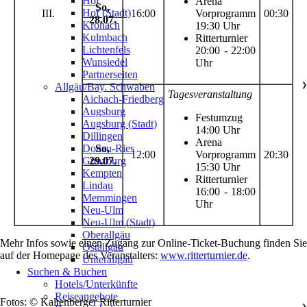
Hof
Arena
So,
Hof (Stadt)
III.
16:00
Vorprogramm
00:30
28.07.
Kronach
19:30 Uhr
Kulmbach
Ritterturnier
Lichtenfels
20:00 - 22:00
Wunsiedel
Uhr
Partnerseiten
Allgäu/Bay. Schwaben
❯
Tagesveranstaltung
Aichach-Friedberg
Augsburg
Festumzug
Augsburg (Stadt)
14:00 Uhr
Dillingen
Arena
So,
Donau-Ries
12:00
Vorprogramm
20:30
29.07.
Günzburg
15:30 Uhr
Kempten
Ritterturnier
Lindau
16:00 - 18:00
Memmingen
Uhr
Neu-Ulm
Neu-Ulm (Stadt)
Oberallgäu
Mehr Infos sowie einen Zugang zur Online-Ticket-Buchung finden Sie
Ostallgäu
auf der Homepage des Veranstalters:
www.ritterturnier.de
.
Unterallgäu
Suchen & Buchen
Hotels/Unterkünfte
Reiseangebote
Fotos: © Kaltenberger Ritterturnier
❯