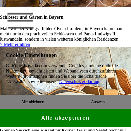
Schlösser und Gärten in Bayern
Mal "wie bei Königs" fühlen? Kein Problem, in Bayern kann man
nicht nur in den prachtvollen Schlössern und Parks Ludwigs II.
lustwandeln, sondern in vielen weiteren königlichen Residenzen.
> Mehr erfahren
Cookie-Einstellungen
Guide-to-Bavaria.com verwendet Cookies, um eine optimale
Nutzung zu gewährleisten und Webanalysen durchzuführen.
Weitere Informationen finden Sie über die Schaltfläche
"Auswahl" sowie in unserer
Datenschutzerklärung
.
Alle ablehnen
Auswahl
Alle akzeptieren
Wellness in Bayern
Gönnen Sie sich eine Auszeit für Körper, Geist und Seele! Nicht nur