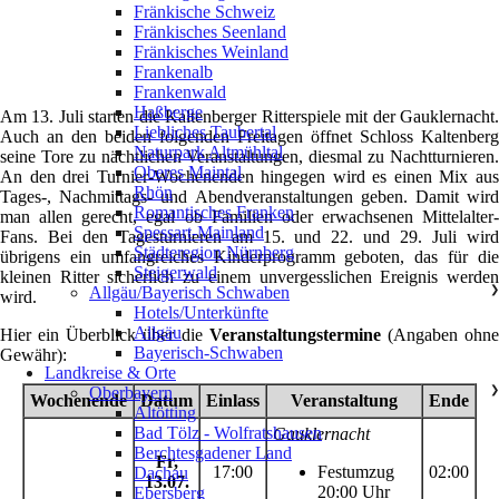
Fränkische Schweiz
Fränkisches Seenland
Fränkisches Weinland
Frankenalb
Frankenwald
Haßberge
Am 13. Juli starten die Kaltenberger Ritterspiele mit der Gauklernacht.
Liebliches Taubertal
Auch an den beiden folgenden Freitagen öffnet Schloss Kaltenberg
Naturpark Altmühltal
seine Tore zu nächtlichen Veranstaltungen, diesmal zu Nachtturnieren.
Oberes Maintal
An den drei Turnier-Wochenenden hingegen wird es einen Mix aus
Rhön
Tages-, Nachmittags- und Abendveranstaltungen geben. Damit wird
Romantisches Franken
man allen gerecht, egal ob Familien oder erwachsenen Mittelalter-
Spessart-Mainland
Fans. Bei den Tagesturnieren am 15. und 22. und 29. Juli wird
Städteregion Nürnberg
übrigens ein umfangreiches Kinderprogramm geboten, das für die
Steigerwald
kleinen Ritter sicherlich zu einem unvergesslichen Ereignis werden
Allgäu/Bayerisch Schwaben
❯
wird.
Hotels/Unterkünfte
Allgäu
Hier ein Überblick über die
Veranstaltungstermine
(Angaben ohn
Bayerisch-Schwaben
Gewähr):
Landkreise & Orte
Oberbayern
❯
Wochenende
Datum
Einlass
Veranstaltung
Ende
Altötting
Bad Tölz - Wolfratshausen
Gauklernacht
Berchtesgadener Land
Fr,
17:00
Festumzug
02:00
Dachau
13.07.
20:00 Uhr
Ebersberg