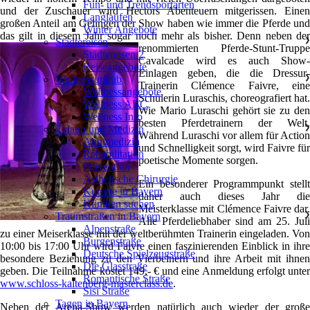
Fun- und Trendsportarten
und der Zuschauer wird Hectors Abenteuern mitgerissen. Einen
Langlaufen
großen Anteil am Gelingen der Show haben wie immer die Pferde und
Winter Angebote
das gilt in diesem Jahr sogar noch mehr als bisher. Denn
neben de
Städtereisen
❯
renommierten Pferde-Stunt-Truppe
Städtereisen 2
Cavalcade wird es auch Show-
Reiseangebote
Einlagen geben, die die Dressur-
Wellnessurlaub
❯
Trainerin Clémence Faivre, eine
Wellnessangebote
Schülerin Luraschis, choreografiert hat.
Wellness ABC
Wie Mario Luraschi gehört sie zu den
Wellness Info
besten Pferdetrainern der Welt.
Urlaub und Medizin
❯
Während Luraschi vor allem für Action
Akutmedizin
und Schnelligkeit sorgt, wird Faivre für
Rehabilitation
poetische Momente sorgen.
Prävention
Ästhetische Chirurgie
Ein besonderer Programmpunkt stellt
Kurorte in Bayern
daher auch dieses Jahr die
Kliniken suchen
Meisterklasse mit Clémence Faivre dar.
Traumstraßen in Bayern
❯
Alle Pferdeliebhaber sind am 25. Juli
Alpenstraße
zu einer Meiserklasse mit der weltberühmten Trainerin eingeladen. Von
Burgenstraße
10:00 bis 17:00 Uhr wird Faivre einen faszinierenden Einblick in ihre
Deutsche Spielzeugstraße
besondere Beziehung zu den Vierbeinern und ihre Arbeit mit ihnen
Die Glasstraße
geben. Die Teilnahme kostet 149,- € und eine Anmeldung erfolgt unter
Romantische Straße
www.schloss-kaltenberg-masterclass.de
.
Sisi Straße
Tagen in Bayern
Neben der Arena-Show werden natürlich auch wieder der große