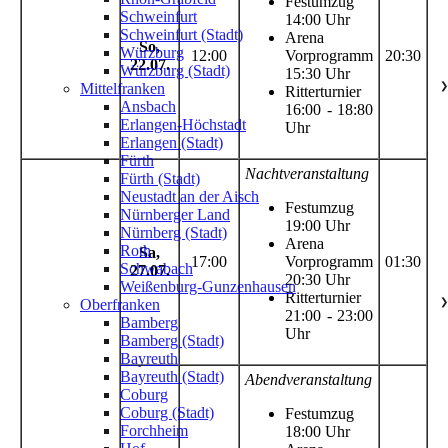
Festumzug
Schweinfurt
14:00 Uhr
Schweinfurt (Stadt)
Arena
So,
Würzburg
12:00
Vorprogramm
20:30
22.07.
Würzburg (Stadt)
15:30 Uhr
Mittelfranken
❯
Ritterturnier
Ansbach
16:00 - 18:80
Erlangen-Höchstadt
Uhr
Erlangen (Stadt)
Fürth
Nachtveranstaltung
Fürth (Stadt)
Neustadt an der Aisch
Festumzug
Nürnberger Land
19:00 Uhr
Nürnberg (Stadt)
Arena
Roth
Sa,
17:00
Vorprogramm
01:30
Schwabach
27.07.
20:30 Uhr
Weißenburg-Gunzenhausen
Ritterturnier
Oberfranken
❯
21:00 - 23:00
Bamberg
Uhr
Bamberg (Stadt)
Bayreuth
Bayreuth (Stadt)
Abendveranstaltung
Coburg
Coburg (Stadt)
Festumzug
Forchheim
18:00 Uhr