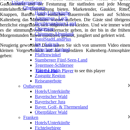
Urlaubsregionen
Gauklermarkt und der Festumzug für statfinden und jede Menge
Oberbayern
❯
mittelalterliche Unterhaltung bieten. Marketender, Gaukler, Ritter,
Hotels/Unterkünfte
Knappen, Barden und einfaches Bauernvolk lassen auf Schloss
Ammersee - Lech
Kaltenberg das Mittelalter wieder aufleben. Die Gäste sind übrigens
Berchtesgadener Land
herzlichst eingeladen, sich stilgerecht zu kleiden. Und wie immer wird
Chiemgau
es die stimmungsvolle Gauklernacht geben, in der bis in die frühen
Chiemsee-Alpenland
Morgenstunden hinein musiziert, getanzt, jongliert und gefeiert wird.
IngolStadtLandPlus
Inn - Salzach
Neugierig geworden? Dann lassen Sie sich von unserem Video einen
Münchner Umland
kleinen Vorgeschmack auf die legendären Kaltenberg-Atmosphäre
Pfaffenwinkel
geben:
Starnberger Fünf-Seen-Land
Tegernsee-Schliersee
Tölzer Land
Get the Flash Player
to see this player
Zugspitz Region
Reiseangebote
Ostbayern
❯
Hotels/Unterkünfte
Bayerischer Wald
Bayerischer Jura
Bayer. Golf- & Thermenland
Oberpfälzer Wald
Franken
❯
Hotels/Unterkünfte
Fichtelgebirge