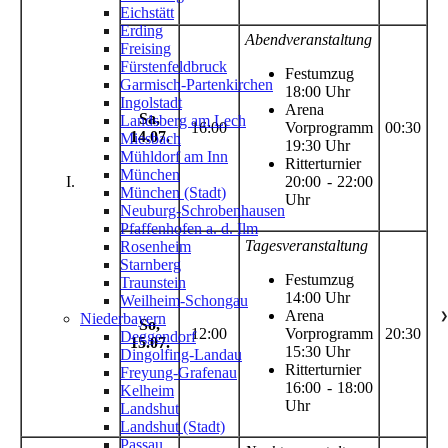
Eichstätt
Erding
Abendveranstaltung
Freising
Fürstenfeldbruck
Festumzug
Garmisch-Partenkirchen
18:00 Uhr
Ingolstadt
Arena
Sa,
Landsberg am Lech
16:00
Vorprogramm
00:30
14.07.
Miesbach
19:30 Uhr
Mühldorf am Inn
Ritterturnier
München
I.
20:00 - 22:00
München (Stadt)
Uhr
Neuburg-Schrobenhausen
Pfaffenhofen a. d. Ilm
Tagesveranstaltung
Rosenheim
Starnberg
Festumzug
Traunstein
14:00 Uhr
Weilheim-Schongau
Arena
Niederbayern
❯
So,
12:00
Vorprogramm
20:30
Deggendorf
15.07.
15:30 Uhr
Dingolfing-Landau
Ritterturnier
Freyung-Grafenau
16:00 - 18:00
Kelheim
Uhr
Landshut
Landshut (Stadt)
Passau