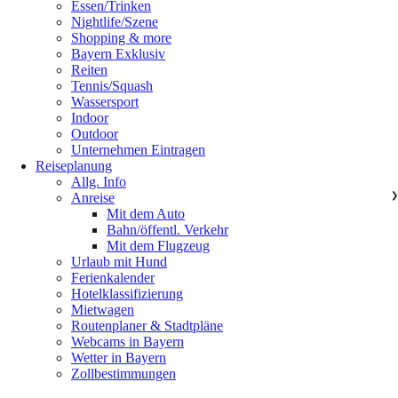
Essen/Trinken
Nightlife/Szene
Shopping & more
Bayern Exklusiv
Reiten
Tennis/Squash
Wassersport
Indoor
Outdoor
Unternehmen Eintragen
Reiseplanung
Allg. Info
Anreise
❯
Mit dem Auto
Bahn/öffentl. Verkehr
Mit dem Flugzeug
Urlaub mit Hund
Ferienkalender
Hotelklassifizierung
Mietwagen
Routenplaner & Stadtpläne
Webcams in Bayern
Wetter in Bayern
Zollbestimmungen