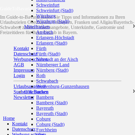
Schweinfurt
GuideToBavaria
Schweinfurt (Stadt)
Würzburg
Im Guide-to-Bavaria finden Sie Tipps und Informationen zu Ihren
Würzburg (Stadt)
Urlaubszielen Oberbayern, Ostbayern, Franken und Allgäu/Bayerisch-
Mittelfranken
❯
Schwaben, zudem Urlaubsangebote, Unterkünfte, Gastromie und
Ansbach
Freizeitideen für Ihren Urlaub in Bayern.
Erlangen-Höchstadt
Erlangen (Stadt)
Kontakt
Fürth
Datenschutz
Fürth (Stadt)
Werbung schalten
Neustadt an der Aisch
AGB
Nürnberger Land
Impressum
Nürnberg (Stadt)
Login
Roth
Schwabach
Urlaubsangebote
Weißenburg-Gunzenhausen
Suchen & Buchen
Oberfranken
❯
Newsletter
Bamberg
Bamberg (Stadt)
Bayreuth
Bayreuth (Stadt)
Home
Coburg
Kontakt
Coburg (Stadt)
Datenschutz
Forchheim
Werbung schalten