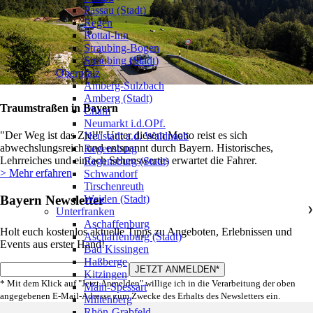
Passau (Stadt)
Regen
Rottal-Inn
Straubing-Bogen
Straubing (Stadt)
Oberpfalz
❯
Amberg-Sulzbach
Amberg (Stadt)
Traumstraßen in Bayern
Cham
Neumarkt i.d.OPf.
"Der Weg ist das Ziel!" Unter diesem Motto reist es sich
Neustadt a.d. Waldnaab
abwechslungsreich und entspannt durch Bayern. Historisches,
Regensburg
Lehrreiches und einfach Sehenswertes erwartet die Fahrer.
Regensburg (Stadt)
> Mehr erfahren
Schwandorf
Tirschenreuth
Bayern Newsletter
Weiden (Stadt)
Unterfranken
❯
Aschaffenburg
Holt euch kostenlos aktuelle Tipps zu Angeboten, Erlebnissen und
Aschaffenburg (Stadt)
Events aus erster Hand!
Bad Kissingen
Haßberge
Kitzingen
* Mit dem Klick auf "Jetzt Anmelden" willige ich in die Verarbeitung der oben
Main-Spessart
angegebenen E-Mail-Adresse zum Zwecke des Erhalts des Newsletters ein.
Miltenberg
Rhön-Grabfeld