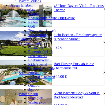
Bayern Videos
Bayern Erleben
4* Hotel Bayern Vital + Rupertus
Aktivurlaub
❯
Therme
Wandern
Rad, Mountainbike und E-Bike
159,00 €
Reiten
Golf
Tennis und Squash
nicht löschen - Erholungstage im
Wassersport
Alpenhof Murnau
Camping
Familienurlaub
❯
485 €
Gastgeber
Bauernhofurlaub
Freizeitparks
Erlebnisbäder
Bad Füssing Pur - ab in die
Kids-Special
Thermenvielfalt
Baumwipfelpfade
Sommerurlaub
❯
364.00 €
Bäder & Thermen
Indoor
Outdoor
Seen
Nicht löschen! Body & Soul in
Winterurlaub
❯
Bad Alexandersbad
Skigebiete
Winter aktiv