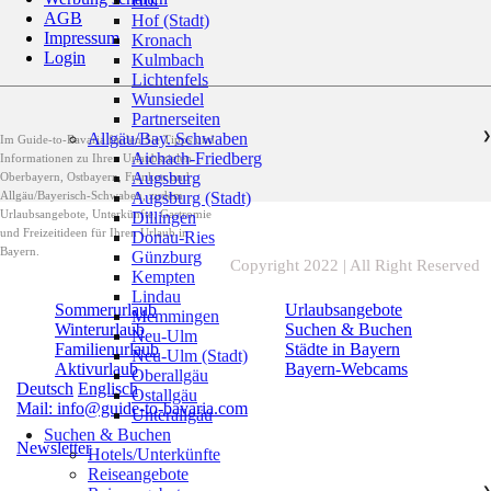
Hof
AGB
Hof (Stadt)
Impressum
Kronach
Login
Kulmbach
Lichtenfels
Wunsiedel
Partnerseiten
Allgäu/Bay. Schwaben
❯
Im Guide-to-Bavaria finden Sie Tipps und
Aichach-Friedberg
Informationen zu Ihren Urlaubszielen
Augsburg
Oberbayern, Ostbayern, Franken und
Allgäu/Bayerisch-Schwaben, zudem
Augsburg (Stadt)
Urlaubsangebote, Unterkünfte, Gastromie
Dillingen
und Freizeitideen für Ihren Urlaub in
Donau-Ries
Bayern.
Günzburg
Copyright 2022 | All Right Reserved
Kempten
Lindau
Sommerurlaub
Urlaubsangebote
Memmingen
Winterurlaub
Suchen & Buchen
Neu-Ulm
Familienurlaub
Städte in Bayern
Neu-Ulm (Stadt)
Aktivurlaub
Bayern-Webcams
Oberallgäu
Deutsch
Englisch
Ostallgäu
Mail: info@guide-to-bavaria.com
Unterallgäu
Suchen & Buchen
Newsletter
Hotels/Unterkünfte
Reiseangebote
❯