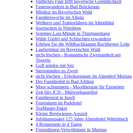
Südliches Flair trifft bayerische Gemütlichkeit
Fastenwandern in Bad Brückenau
Minikur im Bayerischen Wald
Familienwoche im Allgäu
Wellness und Traktorfahren im Altmühltal
Sportaction in Nürnberg
Sommer-Last-Minute in Thurmansbang
Wilde Gipfel und Schluchten erwandern
Erleben Sie die Wildbachklamm Buchberger Leite
Laufseminar im Bayerischen Wald
nicht löschen - Romantische Zweisamkeit am
Tegerns
Golf spielen mit Sisi
Sternstunden zu Zweit
nicht löschen - Erholungstage im Alpenhof Murnau
Der Familienhit in Bad Aibling
Moor schnuppern - Moortherapie für Einsteiger
Zeit fürs ICH - Midweekangebot
Familienzeit in Inzell
Feueralarm im Parkhotel
TeaMaster-Paket
Kleine Bergwiesen-Auszeit
Jubiläumspaket 125 Jahre Alpenhotel Wittelsbach
4 Restaurants in 4 Tagen
Freundinnen-Verwöhntage in Murnau