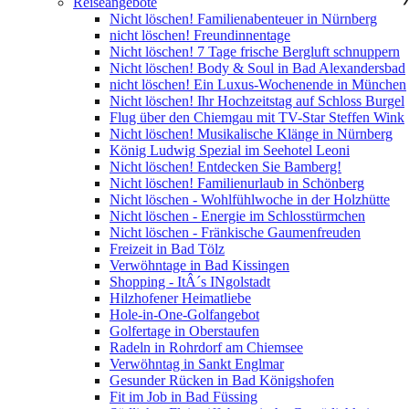
Reiseangebote
Nicht löschen! Familienabenteuer in Nürnberg
nicht löschen! Freundinnentage
Nicht löschen! 7 Tage frische Bergluft schnuppern
Nicht löschen! Body & Soul in Bad Alexandersbad
nicht löschen! Ein Luxus-Wochenende in München
Nicht löschen! Ihr Hochzeitstag auf Schloss Burgel
Flug über den Chiemgau mit TV-Star Steffen Wink
Nicht löschen! Musikalische Klänge in Nürnberg
König Ludwig Spezial im Seehotel Leoni
Nicht löschen! Entdecken Sie Bamberg!
Nicht löschen! Familienurlaub in Schönberg
Nicht löschen - Wohlfühlwoche in der Holzhütte
Nicht löschen - Energie im Schlosstürmchen
Nicht löschen - Fränkische Gaumenfreuden
Freizeit in Bad Tölz
Verwöhntage in Bad Kissingen
Shopping - ItÂ´s INgolstadt
Hilzhofener Heimatliebe
Hole-in-One-Golfangebot
Golfertage in Oberstaufen
Radeln in Rohrdorf am Chiemsee
Verwöhntag in Sankt Englmar
Gesunder Rücken in Bad Königshofen
Fit im Job in Bad Füssing