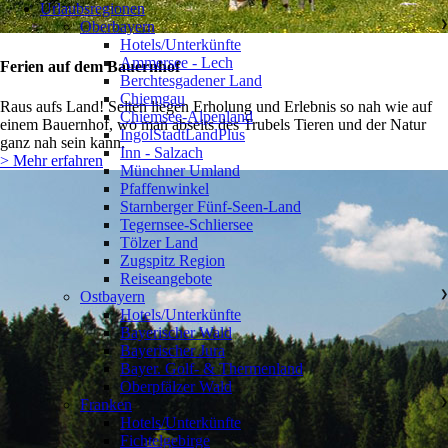
Urlaubsregionen
Oberbayern
❯
Hotels/Unterkünfte
Ammersee - Lech
Ferien auf dem Bauernhof
Berchtesgadener Land
Chiemgau
Raus aufs Land! Selten liegen Erholung und Erlebnis so nah wie auf
Chiemsee-Alpenland
einem Bauernhof, wo man abseits des Trubels Tieren und der Natur
IngolStadtLandPlus
ganz nah sein kann.
Inn - Salzach
> Mehr erfahren
Münchner Umland
Pfaffenwinkel
Starnberger Fünf-Seen-Land
Tegernsee-Schliersee
Tölzer Land
Zugspitz Region
Reiseangebote
Ostbayern
❯
Hotels/Unterkünfte
Bayerischer Wald
Bayerischer Jura
Bayer. Golf- & Thermenland
Oberpfälzer Wald
Franken
❯
Hotels/Unterkünfte
Fichtelgebirge