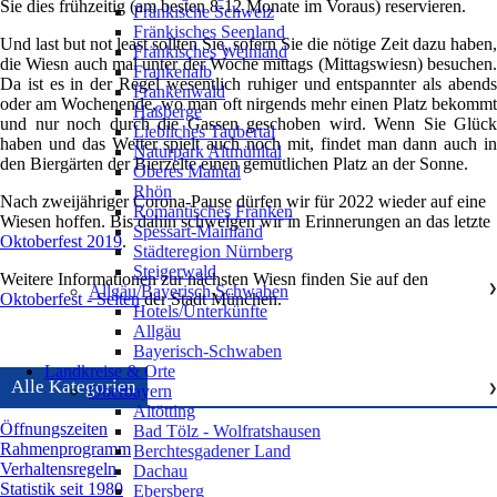
Sie dies frühzeitig (am besten 8-12 Monate im Voraus) reservieren.
Fränkische Schweiz
Fränkisches Seenland
Und last but not least sollten Sie, sofern Sie die nötige Zeit dazu haben,
Fränkisches Weinland
die Wiesn auch mal unter der Woche mittags (Mittagswiesn) besuchen.
Frankenalb
Da ist es in der Regel wesentlich ruhiger und entspannter als abends
Frankenwald
oder am Wochenende, wo man oft nirgends mehr einen Platz bekommt
Haßberge
und nur noch durch die Gassen geschoben wird. Wenn Sie Glück
Liebliches Taubertal
haben und das Wetter spielt auch noch mit, findet man dann auch in
Naturpark Altmühltal
den Biergärten der Bierzelte einen gemütlichen Platz an der Sonne.
Oberes Maintal
Rhön
Nach zweijähriger Corona-Pause dürfen wir für 2022 wieder auf eine
Romantisches Franken
Wiesen hoffen. Bis dahin schwelgen wir in Erinnerungen an das letzte
Spessart-Mainland
Oktoberfest 2019
.
Städteregion Nürnberg
Steigerwald
Weitere Informationen zur nächsten Wiesn finden Sie auf den
Allgäu/Bayerisch Schwaben
❯
Oktoberfest - Seiten
der Stadt München.
Hotels/Unterkünfte
Allgäu
Bayerisch-Schwaben
Landkreise & Orte
Alle Kategorien
Oberbayern
❯
Altötting
Öffnungszeiten
Bad Tölz - Wolfratshausen
Rahmenprogramm
Berchtesgadener Land
Verhaltensregeln
Dachau
Statistik seit 1980
Ebersberg