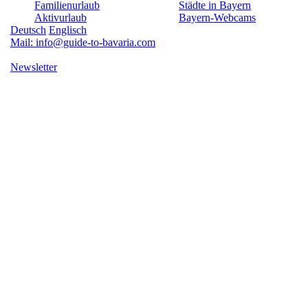
Familienurlaub
Städte in Bayern
Aktivurlaub
Bayern-Webcams
Deutsch
Englisch
Mail: info@guide-to-bavaria.com
Newsletter