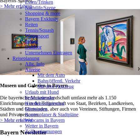
Bayerns Städten.
Essen/Trinken
> Mehr erfahren
Nightlife/Szene
Shopping & more
Bayern Exklusiv
Reiten
Tennis/Squash
Wassersport
Indoor
Outdoor
Unternehmen Eintragen
Reiseplanung
Allg. Info
Anreise
❯
Mit dem Auto
Bahn/öffentl. Verkehr
Museen und Galerien in Bayern
Mit dem Flugzeug
Urlaub mit Hund
Ferienkalender
Die bayerische Museumslandschaft umfasst mehr als 1.150
Hotelklassifizierung
Einrichtungen in der Trägerschaft von Staat, Bezirken, Landkreisen,
Mietwagen
Städten und Gemeinden, aber auch von Vereinen, Stiftungen, Firmen
Routenplaner & Stadtpläne
und Privatpersonen.
Webcams in Bayern
> Mehr erfahren
Wetter in Bayern
Zollbestimmungen
Bayern Newsletter