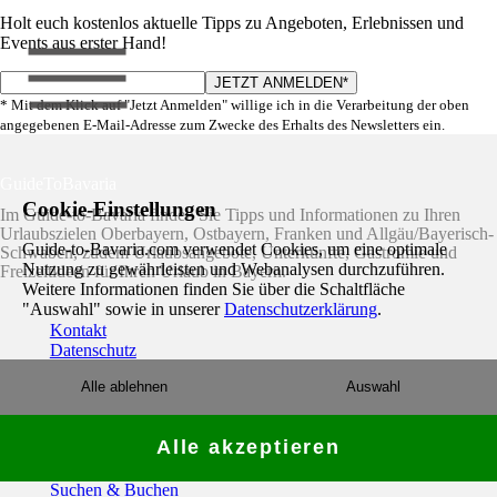
Holt euch kostenlos aktuelle Tipps zu Angeboten, Erlebnissen und
Events aus erster Hand!
* Mit dem Klick auf "Jetzt Anmelden" willige ich in die Verarbeitung der oben
angegebenen E-Mail-Adresse zum Zwecke des Erhalts des Newsletters ein.
GuideToBavaria
Cookie-Einstellungen
Im Guide-to-Bavaria finden Sie Tipps und Informationen zu Ihren
Urlaubszielen Oberbayern, Ostbayern, Franken und Allgäu/Bayerisch-
Guide-to-Bavaria.com verwendet Cookies, um eine optimale
Schwaben, zudem Urlaubsangebote, Unterkünfte, Gastromie und
Nutzung zu gewährleisten und Webanalysen durchzuführen.
Freizeitideen für Ihren Urlaub in Bayern.
Weitere Informationen finden Sie über die Schaltfläche
"Auswahl" sowie in unserer
Datenschutzerklärung
.
Kontakt
Datenschutz
Werbung schalten
Alle ablehnen
Auswahl
AGB
Impressum
Login
Alle akzeptieren
Urlaubsangebote
Suchen & Buchen