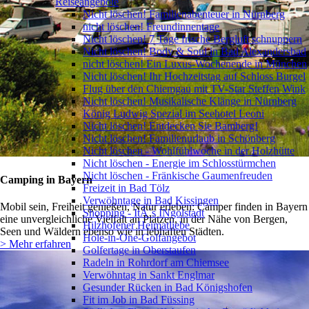
Reiseangebote
Nicht löschen! Familienabenteuer in Nürnberg
nicht löschen! Freundinnentage
Nicht löschen! 7 Tage frische Bergluft schnuppern
Nicht löschen! Body & Soul in Bad Alexandersbad
nicht löschen! Ein Luxus-Wochenende in München
Nicht löschen! Ihr Hochzeitstag auf Schloss Burgel
Flug über den Chiemgau mit TV-Star Steffen Wink
Nicht löschen! Musikalische Klänge in Nürnberg
König Ludwig Spezial im Seehotel Leoni
Nicht löschen! Entdecken Sie Bamberg!
Nicht löschen! Familienurlaub in Schönberg
Nicht löschen - Wohlfühlwoche in der Holzhütte
Nicht löschen - Energie im Schlosstürmchen
Nicht löschen - Fränkische Gaumenfreuden
Camping in Bayern
Freizeit in Bad Tölz
Verwöhntage in Bad Kissingen
Mobil sein, Freiheit genießen, Natur erleben: Camper finden in Bayern
Shopping - ItÂ´s INgolstadt
eine unvergleichliche Vielfalt an Plätzen, in der Nähe von Bergen,
Hilzhofener Heimatliebe
Seen und Wäldern ebenso wie in lebhaften Städten.
Hole-in-One-Golfangebot
> Mehr erfahren
Golfertage in Oberstaufen
Radeln in Rohrdorf am Chiemsee
Verwöhntag in Sankt Englmar
Gesunder Rücken in Bad Königshofen
Fit im Job in Bad Füssing