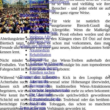
Fun- und Trendsportarten
ist so bunt und vielfältig wie ihre
Langlaufen
Besucher - und jeder erlebt sie auf
Winter Angebote
seine ganz eigene Weise.
Städtereisen
❯
Städtereisen 2
Für viele ist natürlich die
Reiseangebote
ausgelassene Bierzelt-Gaudi das
Wellnessurlaub
❯
Allergrößte. Wenn die Maßkrüge
Wellnessangebote
zum Prosit erhoben werden und der
Wellness ABC
Abteilungsleiter ausgelassen zu den Klängen eines DJ Ötzi auf dem
Wellness Info
Biertisch tanzt, dann kann es schon mal vorkommen, dass man
Urlaub und Medizin
❯
Freunde und Kollegen von einer ganz neuen, bisher unbekannten Seite
Akutmedizin
kennen lernt.
Rehabilitation
Prävention
Nicht minder aufregend ist das Wiesn-Treiben außerhalb der
Ästhetische Chirurgie
Festhallen. Von klassischer Volksfest-Nostalgie bis zum topmodernen
Kurorte in Bayern
Fahrgeschäft ist hier für jeden etwas geboten:
Kliniken suchen
Traumstraßen in Bayern
❯
Während der eine den ultimativen Kick in den Loopings der
Alpenstraße
Achterbahn sucht oder im Riesenrad seine Höhenangst überwindet,
Burgenstraße
lassen sich andere von den traditionellen Wiesn-Attraktionen
Deutsche Spielzeugstraße
begeistern, wie man sie heut nirgendwo sonst mehr zu sehen bekommt:
Die Glasstraße
Wer kennt ihn nicht, den mittlerweile sprichwörtlich gewordenen
Romantische Straße
Schichtl mit seinem Zaubertheater, das Teufelsrad oder das berühmt-
Sisi Straße
berüchtigte Förderband des Toboggan, das schon so manchem
Tagen in Bayern
angetrunkenen Besucher zum Verhängnis geworden ist.