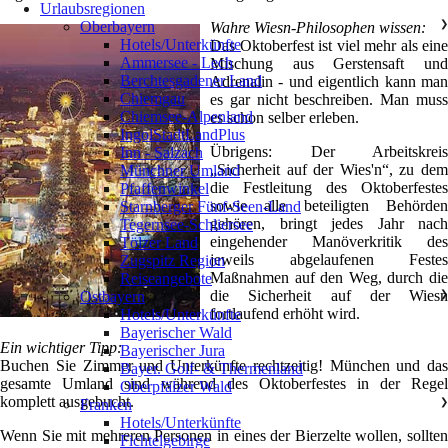
Urlaubsregionen
Oberbayern
❯
Wahre Wiesn-Philosophen wissen:
Hotels/Unterkünfte
Das Oktoberfest ist viel mehr als eine
Ammersee - Lech
Mischung aus Gerstensaft und
Berchtesgadener Land
Adrenalin - und eigentlich kann man
Chiemgau
es gar nicht beschreiben. Man muss
Chiemsee-Alpenland
es schon selber erleben.
IngolStadtLandPlus
Übrigens: Der Arbeitskreis
Inn - Salzach
„Sicherheit auf der Wies'n“, zu dem
Münchner Umland
die Festleitung des Oktoberfestes
Pfaffenwinkel
sowie alle beteiligten Behörden
Starnberger Fünf-Seen-Land
gehören, bringt jedes Jahr nach
Tegernsee-Schliersee
eingehender Manöverkritik des
Tölzer Land
jeweils abgelaufenen Festes
Zugspitz Region
Maßnahmen auf den Weg, durch die
Reiseangebote
die Sicherheit auf der Wiesn
Ostbayern
❯
fortlaufend erhöht wird.
Hotels/Unterkünfte
Bayerischer Wald
Ein wichtiger Tipp:
Bayerischer Jura
Buchen Sie Zimmer und Unterkünfte rechtzeitig! München und das
Bayer. Golf- & Thermenland
gesamte Umland sind während des Oktoberfestes in der Regel
Oberpfälzer Wald
komplett ausgebucht.
Franken
❯
Hotels/Unterkünfte
Wenn Sie mit mehreren Personen in eines der Bierzelte wollen, sollten
Fichtelgebirge