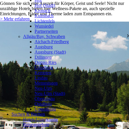
Hof
Gönnen Sie sich eine Auszeit für Körper, Geist und Seele! Nicht nur
Hof (Stadt)
unzählige Hotels bieten hier Wellness-Pakete an, auch spezielle
Kronach
Einrichtungen, Bäder und Therme laden zum Entspannen ein.
Kulmbach
> Mehr erfahren
Lichtenfels
Wunsiedel
Partnerseiten
Allgäu/Bay. Schwaben
❯
Aichach-Friedberg
Augsburg
Augsburg (Stadt)
Dillingen
Donau-Ries
Günzburg
Kempten
Lindau
Memmingen
Neu-Ulm
Neu-Ulm (Stadt)
Oberallgäu
Ostallgäu
Unterallgäu
Suchen & Buchen
Hotels/Unterkünfte
Reiseangebote
❯