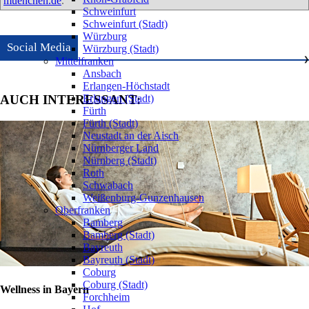
muenchen.de
.
Schweinfurt
Schweinfurt (Stadt)
Würzburg
Social Media
Würzburg (Stadt)
Mittelfranken
❯
Ansbach
Erlangen-Höchstadt
Erlangen (Stadt)
AUCH INTERESSANT:
Fürth
Fürth (Stadt)
Neustadt an der Aisch
Nürnberger Land
Nürnberg (Stadt)
Roth
Schwabach
Weißenburg-Gunzenhausen
Oberfranken
❯
Bamberg
Bamberg (Stadt)
Bayreuth
Bayreuth (Stadt)
Coburg
Coburg (Stadt)
Wellness in Bayern
Forchheim