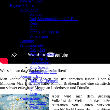
Bayern Videos
Bayern Erleben
Aktivurlaub
❯
Wandern
Rad, Mountainbike und E-Bike
Reiten
Golf
Tennis und Squash
Wassersport
Camping
Familienurlaub
❯
Gastgeber
Bauernhofurlaub
Freizeitparks
Erlebnisbäder
Kids-Special
Wie soll man das Oktoberfest beschreiben?
Baumwipfelpfade
Sommerurlaub
❯
Man könnte allein die Zahlen für sich sprechen lassen: Über 6
Bäder & Thermen
Millionen Maß Bier, eine halbe Million Brathendl und eine statistisch
Indoor
nur schwer erfassbare Menge an Lederhosen und Dirndln.
Outdoor
Seen
Aber wird man dem größten
Winterurlaub
❯
Volksfest der Welt durch das bloße
Skigebiete
Aufzählen von Fakten wirklich
Winter aktiv
gerecht? Wohl kaum, denn die Wiesn