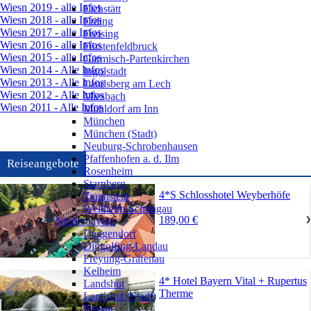
Wiesn 2019 - alle Infos
Eichstätt
Wiesn 2018 - alle Infos
Erding
Wiesn 2017 - alle Infos
Freising
Wiesn 2016 - alle Infos
Fürstenfeldbruck
Wiesn 2015 - alle Infos
Garmisch-Partenkirchen
Wiesn 2014 - Alle Infos
Ingolstadt
Wiesn 2013 - Alle Infos
Landsberg am Lech
Wiesn 2012 - Alle Infos
Miesbach
Wiesn 2011 - Alle Infos
Mühldorf am Inn
München
München (Stadt)
Neuburg-Schrobenhausen
Pfaffenhofen a. d. Ilm
Reiseangebote
Rosenheim
Starnberg
4*S Schlosshotel Weyberhöfe
Traunstein
Weilheim-Schongau
189,00 €
Niederbayern
❯
Deggendorf
Dingolfing-Landau
Freyung-Grafenau
Kelheim
4* Hotel Bayern Vital + Rupertus
Landshut
Therme
Landshut (Stadt)
Passau