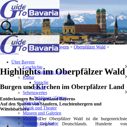
Home
>
Urlaubsregionen
>
Ostbayern
>
Oberpfälzer Wald
>
Highlights
>
Über Bayern
Geschichte
❯
Highlights im Oberpfälzer Wald
Königreich Bayern
Kultur
❯
Sprache
Burgen und Kirchen im Oberpfälzer Land
Küche
Sehenswertes
❯
Schlösser / Gärten
Entdeckungen im Burgenland Bayerns
Wirtschaft
Auf den Spuren von Staufern, Leuchtenbergern und
Musik und Theater
Wittelsbachern
Museen und Galerien
Shopping
Der Oberpfälzer Wald ist die burgenreichste
Nightlife und Szene
Gegend Deutschlands. Hunderte von