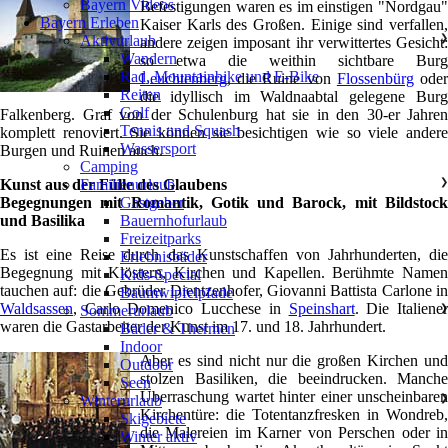
Bayern Videos
Befestigungen waren es im einstigen "Nordgau"
Bayern Erleben
Kaiser Karls des Großen. Einige sind verfallen,
Aktivurlaub
❯
andere zeigen imposant ihr verwittertes Gesicht:
Wandern
so etwa die weithin sichtbare Burg
Rad, Mountainbike und E-Bike
Leuchtenberg
, die Ruine von
Flossenbürg
ode
Reiten
die idyllisch im Waldnaabtal gelegene Burg
Golf
Falkenberg. Graf von der Schulenburg hat sie in den 30-er Jahren
Tennis und Squash
komplett renoviert. Sie können sie besichtigen wie so viele andere
Wassersport
Burgen und Ruinen auch.
Camping
Kunst aus der Fülle des Glaubens
Familienurlaub
❯
Begegnungen mit Romantik, Gotik und Barock, mit Bildstock
Gastgeber
und Basilika
Bauernhofurlaub
Freizeitparks
Es ist eine Reise durch das Kunstschaffen von Jahrhunderten, die
Erlebnisbäder
Begegnung mit Klöstern, Kirchen und Kapellen. Berühmte Namen
Kids-Special
tauchen auf: die Gebrüder Dientzenhofer, Giovanni Battista Carlone in
Baumwipfelpfade
Waldsassen
, Carlo Domenico Lucchese in
Speinshart
. Die Italiene
Sommerurlaub
❯
waren die Gastarbeiter der Kunst im 17. und 18. Jahrhundert.
Bäder & Thermen
Indoor
Aber es sind nicht nur die großen Kirchen und
Outdoor
stolzen Basiliken, die beeindrucken. Manche
Seen
Überraschung wartet hinter einer unscheinbaren
Winterurlaub
❯
Kirchentüre: die Totentanzfresken in Wondreb,
Skigebiete
die Malereien im Karner von Perschen oder in
Winter aktiv