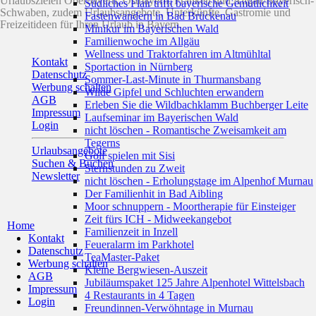
Urlaubszielen Oberbayern, Ostbayern, Franken und Allgäu/Bayerisch-
Südliches Flair trifft bayerische Gemütlichkeit
Schwaben, zudem Urlaubsangebote, Unterkünfte, Gastromie und
Fastenwandern in Bad Brückenau
Freizeitideen für Ihren Urlaub in Bayern.
Minikur im Bayerischen Wald
Familienwoche im Allgäu
Wellness und Traktorfahren im Altmühltal
Kontakt
Sportaction in Nürnberg
Datenschutz
Sommer-Last-Minute in Thurmansbang
Werbung schalten
Wilde Gipfel und Schluchten erwandern
AGB
Erleben Sie die Wildbachklamm Buchberger Leite
Impressum
Laufseminar im Bayerischen Wald
Login
nicht löschen - Romantische Zweisamkeit am
Tegerns
Urlaubsangebote
Golf spielen mit Sisi
Suchen & Buchen
Sternstunden zu Zweit
Newsletter
nicht löschen - Erholungstage im Alpenhof Murnau
Der Familienhit in Bad Aibling
Moor schnuppern - Moortherapie für Einsteiger
Zeit fürs ICH - Midweekangebot
Home
Familienzeit in Inzell
Kontakt
Feueralarm im Parkhotel
Datenschutz
TeaMaster-Paket
Werbung schalten
Kleine Bergwiesen-Auszeit
AGB
Jubiläumspaket 125 Jahre Alpenhotel Wittelsbach
Impressum
4 Restaurants in 4 Tagen
Login
Freundinnen-Verwöhntage in Murnau