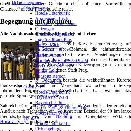
Urlaubsregionen
Goethestraße, wo Herr Geheimrat einst auf einer „Vortrefflichen
Oberbayern
❯
Chaussee” mit der Pferdekutsche reiste.
Hotels/Unterkünfte
Ammersee - Lech
Begegnung mit Böhmen
Berchtesgadener Land
Chiemgau
Alte Nachbarschaft erfüllt sich wieder mit Leben
Chiemsee-Alpenland
IngolStadtLandPlus
Im Herbst 1989 hieß es: Eiserner Vorgang auf!
Inn - Salzach
Seither gibt Böhmen, die jahrhundertealte
Münchner Umland
Kulturlandschaft, wieder Vorstellungen von
Pfaffenwinkel
sich. Ideal für den Urlauber des Oberpfälzer
Starnberger Fünf-Seen-Land
Waldes: Mit einem Katzensprung nur ist man in
Tegernsee-Schliersee
der Goldenen Stadt Prag.
Tölzer Land
Zugspitz Region
Oder man besucht die weltberühmten Kurorte
Reiseangebote
Franzensbad, Karlsbad und Marienbad, wo schon im letzten
Ostbayern
❯
Jahrhundert Europas bessere Gesellschaft zu Gast war und das
Hotels/Unterkünfte
gesunde Sprudelwasser schätzte.
Bayerischer Wald
Bayerischer Jura
Zahlreiche Grenzübergänge für Radler und Wanderer laden zu einem
Bayer. Golf- & Thermenland
Ausflug nach Tschechien ein. So führt zum Beispiel der 90 km lange
Oberpfälzer Wald
Freundschaftsradweg von
Nabburg
im Oberpfälzer Waldnac
Franken
❯
Horsovsky Tyn
im Böhmerwald.
Hotels/Unterkünfte
Fichtelgebirge