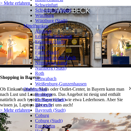
> Mehr erfahren
Schweinfurt
Schweinfurt (Stadt)
Würzburg
Würzburg (Stadt)
Mittelfranken
❯
Ansbach
Erlangen-Höchstadt
Erlangen (Stadt)
Fürth
Fürth (Stadt)
Neustadt an der Aisch
Nürnberger Land
Nürnberg (Stadt)
Roth
Shopping in Bayern
Schwabach
Weißenburg-Gunzenhausen
Ob Einkaufsstraßen, Malls oder Outlet-Center, in Bayern kann man
Oberfranken
❯
nach Lust und Laune shoppen. Das Angebot ist riesig und enthält
Bamberg
natürlich auch typisch Bayerisches wie etwa Lederhosen. Aber Sie
Bamberg (Stadt)
wissen ja, Laptops gibt es bei uns auch!
Bayreuth
> Mehr erfahren
Bayreuth (Stadt)
Coburg
Coburg (Stadt)
Forchheim