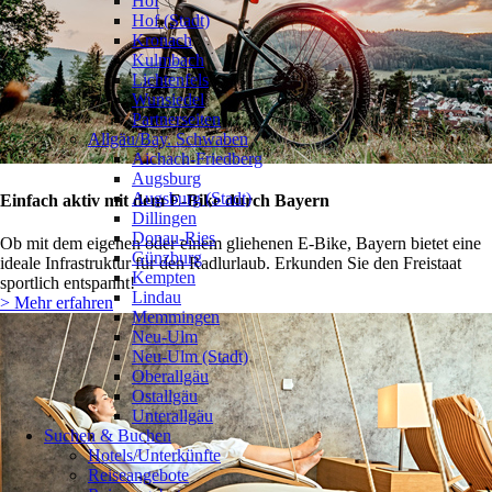
Hof
Hof (Stadt)
Kronach
Kulmbach
Lichtenfels
Wunsiedel
Partnerseiten
Allgäu/Bay. Schwaben
❯
Aichach-Friedberg
Augsburg
Augsburg (Stadt)
Einfach aktiv mit dem E-Bike durch Bayern
Dillingen
Donau-Ries
Ob mit dem eigenen oder einem gliehenen E-Bike, Bayern bietet eine
Günzburg
ideale Infrastruktur für den Radlurlaub. Erkunden Sie den Freistaat
Kempten
sportlich entspannt!
Lindau
> Mehr erfahren
Memmingen
Neu-Ulm
Neu-Ulm (Stadt)
Oberallgäu
Ostallgäu
Unterallgäu
Suchen & Buchen
Hotels/Unterkünfte
Reiseangebote
❯