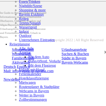
Essen/Trinken
Nightlife/Szene
Shopping & more
Im Guide-to-Bavaria finden Sie Tipps und
Bayern Exklusiv
Informationen zu Ihren Urlaubszielen
Reiten
Oberbayern, Ostbayern, Franken und
Tennis/Squash
Allgäu/Bayerisch-Schwaben, zudem
Wassersport
Urlaubsangebote, Unterkünfte, Gastromie
Indoor
und Freizeitideen für Ihren Urlaub in
Outdoor
Bayern.
Unternehmen Eintragen
Copyright 2022 | All Right Reserved
Reiseplanung
Allg. Info
Sommerurlaub
Urlaubsangebote
Anreise
❯
Winterurlaub
Suchen & Buchen
Mit dem Auto
Familienurlaub
Städte in Bayern
Bahn/öffentl. Verkehr
Aktivurlaub
Bayern-Webcams
Mit dem Flugzeug
Deutsch
Englisch
Urlaub mit Hund
Mail: info@guide-to-bavaria.com
Ferienkalender
Hotelklassifizierung
Newsletter
Mietwagen
Routenplaner & Stadtpläne
Webcams in Bayern
Wetter in Bayern
Zollbestimmungen