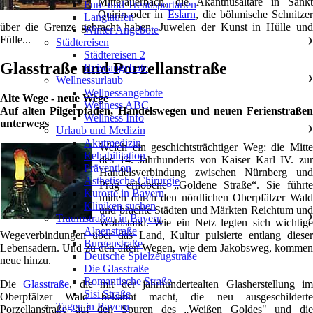
Mitterauerbach, die Akanthusaltäre in Sankt
Fun- und Trendsportarten
Quirin oder in
Eslarn
, die böhmische Schnitzer
Langlaufen
über die Grenze gebracht haben. Juwelen der Kunst in Hülle und
Winter Angebote
Fülle...
Städtereisen
❯
Städtereisen 2
Glasstraße und Porzellanstraße
Reiseangebote
Wellnessurlaub
❯
Wellnessangebote
Alte Wege - neue Wege
Wellness ABC
Auf alten Pilgerpfaden, Handelswegen und neuen Ferienstraßen
Wellness Info
unterwegs
Urlaub und Medizin
❯
Akutmedizin
Welch ein geschichtsträchtiger Weg: die Mitte
Rehabilitation
des 14. Jahrhunderts von Kaiser Karl IV. zur
Prävention
Handelsverbindung zwischen Nürnberg und
Ästhetische Chirurgie
Prag erhobene „Goldene Straße“. Sie führte
Kurorte in Bayern
mitten durch den nördlichen Oberpfälzer Wald
Kliniken suchen
und brachte Städten und Märkten Reichtum und
Traumstraßen in Bayern
❯
Wohlstand. Wie ein Netz legten sich wichtige
Alpenstraße
Wegeverbindungen über das Land, Kultur pulsierte entlang dieser
Burgenstraße
Lebensadern. Und zu den alten Wegen, wie dem Jakobsweg, kommen
Deutsche Spielzeugstraße
neue hinzu.
Die Glasstraße
Romantische Straße
Die
Glasstraße
, die mit der jahrhundertealten Glasherstellung i
Sisi Straße
Oberpfälzer Wald bekannt macht, die neu ausgeschilderte
Tagen in Bayern
Porzellanstraße auf den Spuren des „Weißen Goldes" und die