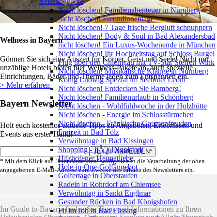
Reiseangebote
Nicht löschen! Familienabenteuer in Nürnberg
nicht löschen! Freundinnentage
Nicht löschen! 7 Tage frische Bergluft schnuppern
Nicht löschen! Body & Soul in Bad Alexandersbad
Wellness in Bayern
nicht löschen! Ein Luxus-Wochenende in München
Nicht löschen! Ihr Hochzeitstag auf Schloss Burgel
Gönnen Sie sich eine Auszeit für Körper, Geist und Seele! Nicht nur
Flug über den Chiemgau mit TV-Star Steffen Wink
unzählige Hotels bieten hier Wellness-Pakete an, auch spezielle
Nicht löschen! Musikalische Klänge in Nürnberg
Einrichtungen, Bäder und Therme laden zum Entspannen ein.
König Ludwig Spezial im Seehotel Leoni
> Mehr erfahren
Nicht löschen! Entdecken Sie Bamberg!
Nicht löschen! Familienurlaub in Schönberg
Bayern Newsletter
Nicht löschen - Wohlfühlwoche in der Holzhütte
Nicht löschen - Energie im Schlosstürmchen
Nicht löschen - Fränkische Gaumenfreuden
Holt euch kostenlos aktuelle Tipps zu Angeboten, Erlebnissen und
Freizeit in Bad Tölz
Events aus erster Hand!
Verwöhntage in Bad Kissingen
Shopping - ItÂ´s INgolstadt
Hilzhofener Heimatliebe
* Mit dem Klick auf "Jetzt Anmelden" willige ich in die Verarbeitung der oben
Hole-in-One-Golfangebot
angegebenen E-Mail-Adresse zum Zwecke des Erhalts des Newsletters ein.
Golfertage in Oberstaufen
Radeln in Rohrdorf am Chiemsee
Verwöhntag in Sankt Englmar
GuideToBavaria
Gesunder Rücken in Bad Königshofen
Im Guide-to-Bavaria finden Sie Tipps und Informationen zu Ihren
Fit im Job in Bad Füssing