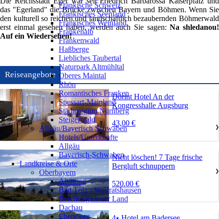
Die Reichsstadt Eger war seit Friedrich Barbarossa Kaiserpfalz und
Fränkische Schweiz
das "Egerland" die Brücke zwischen Bayern und Böhmen. Wenn Sie
Fränkisches Seenland
den kulturell so reichen und landschaftlich bezaubernden Böhmerwald
Fränkisches Weinland
erst einmal gesehen haben, werden auch Sie sagen:
Na shledanou
Frankenalb
Auf ein Wiedersehen!
Frankenwald
Haßberge
Liebliches Taubertal
Naturpark Altmühltal
Reiseangebote
Oberes Maintal
Rhön
Romantisches Franken
Dorint Hotel An der
Spessart-Mainland
Kongresshalle Augsburg
Städteregion Nürnberg
Steigerwald
43,00 €
Allgäu/Bayerisch Schwaben
❯
Hotels/Unterkünfte
Allgäu
Bayerisch-Schwaben
Nicht löschen! 7 Tage frische
Landkreise & Orte
Bergluft schnuppern
Oberbayern
❯
Altötting
520.00 €
Bad Tölz - Wolfratshausen
Berchtesgadener Land
Dachau
Ebersberg
4⭑ Hotel am Badersee