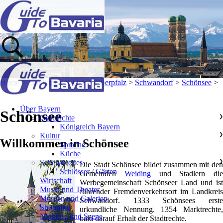
Home
>
Landkreise & Orte
>
Oberpfalz
>
Schwandorf
>
Schönsee
>
Über Bayern
Schönsee
Geschichte
❯
Königreich Bayern
Kultur
❯
Willkommen in Schönsee
Sprache
Küche
Sehenswertes
❯
Die Stadt Schönsee bildet zusammen mit den
Schlösser / Gärten
Gemeinden
Weiding
und Stadlern die
Wirtschaft
Werbegemeinschaft Schönseer Land und ist
Musik und Theater
führender Fremdenverkehrsort im Landkreis
Museen und Galerien
Schwandorf. 1333 Schönsees erste
Shopping
urkundliche Nennung. 1354 Marktrechte,
Nightlife und Szene
bald darauf Erhalt der Stadtrechte.