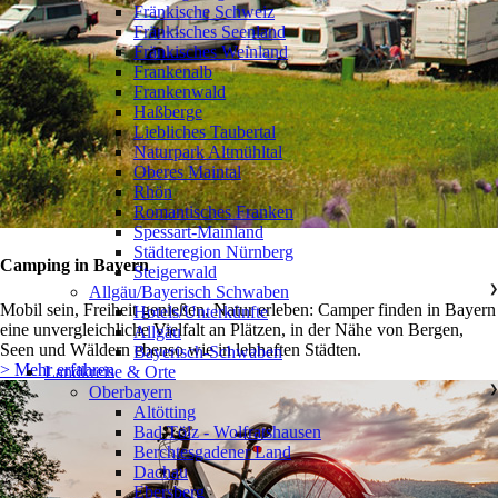
Fränkische Schweiz
Fränkisches Seenland
Fränkisches Weinland
Frankenalb
Frankenwald
Haßberge
Liebliches Taubertal
Naturpark Altmühltal
Oberes Maintal
Rhön
Romantisches Franken
Spessart-Mainland
Städteregion Nürnberg
Camping in Bayern
Steigerwald
Allgäu/Bayerisch Schwaben
❯
Mobil sein, Freiheit genießen, Natur erleben: Camper finden in Bayern
Hotels/Unterkünfte
eine unvergleichliche Vielfalt an Plätzen, in der Nähe von Bergen,
Allgäu
Seen und Wäldern ebenso wie in lebhaften Städten.
Bayerisch-Schwaben
> Mehr erfahren
Landkreise & Orte
Oberbayern
❯
Altötting
Bad Tölz - Wolfratshausen
Berchtesgadener Land
Dachau
Ebersberg