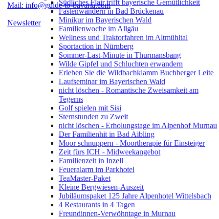
Südliches Flair trifft bayerische Gemütlichkeit
Mail: info@guide-to-bavaria.com
Fastenwandern in Bad Brückenau
Minikur im Bayerischen Wald
Newsletter
Familienwoche im Allgäu
Wellness und Traktorfahren im Altmühltal
Sportaction in Nürnberg
Sommer-Last-Minute in Thurmansbang
Wilde Gipfel und Schluchten erwandern
Erleben Sie die Wildbachklamm Buchberger Leite
Laufseminar im Bayerischen Wald
nicht löschen - Romantische Zweisamkeit am
Tegerns
Golf spielen mit Sisi
Sternstunden zu Zweit
nicht löschen - Erholungstage im Alpenhof Murnau
Der Familienhit in Bad Aibling
Moor schnuppern - Moortherapie für Einsteiger
Zeit fürs ICH - Midweekangebot
Familienzeit in Inzell
Feueralarm im Parkhotel
TeaMaster-Paket
Kleine Bergwiesen-Auszeit
Jubiläumspaket 125 Jahre Alpenhotel Wittelsbach
4 Restaurants in 4 Tagen
Freundinnen-Verwöhntage in Murnau