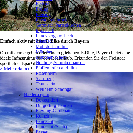
Eichstätt
Erding
Freising
Fürstenfeldbruck
Garmisch-Partenkirchen
Ingolstadt
Landsberg am Lech
Einfach aktiv mit dem E-Bike durch Bayern
Miesbach
Mühldorf am Inn
München
Ob mit dem eigenen oder einem gliehenen E-Bike, Bayern bietet eine
München (Stadt)
ideale Infrastruktur für den Radlurlaub. Erkunden Sie den Freistaat
Neuburg-Schrobenhausen
sportlich entspannt!
Pfaffenhofen a. d. Ilm
> Mehr erfahren
Rosenheim
Starnberg
Traunstein
Weilheim-Schongau
Niederbayern
❯
Deggendorf
Dingolfing-Landau
Freyung-Grafenau
Kelheim
Landshut
Landshut (Stadt)
Passau