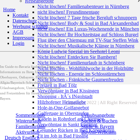
Reiseangebote
Nicht löschen! Familienabenteuer in Nürnberg
Home
nicht löschen! Freundinnentage
Kontakt
Nicht löschen! 7 Tage frische Bergluft schnuppern
Datenschutz
Nicht löschen! Body & Soul in Bad Alexandersbad
Werbung schalten
nicht löschen! Ein Luxus-Wochenende in München
AGB
Nicht löschen! Ihr Hochzeitstag auf Schloss Burgel
Impressum
Flug über den Chiemgau mit TV-Star Steffen Wink
Login
Nicht löschen! Musikalische Klänge in Nürnberg
König Ludwig Spezial im Seehotel Leoni
Nicht löschen! Entdecken Sie Bamberg!
Nicht löschen! Familienurlaub in Schönberg
Im Guide-to-Bavaria finden Sie Tipps und
Nicht löschen - Wohlfühlwoche in der Holzhütte
Informationen zu Ihren Urlaubszielen
Nicht löschen - Energie im Schlosstürmchen
Oberbayern, Ostbayern, Franken und
Nicht löschen - Fränkische Gaumenfreuden
Allgäu/Bayerisch-Schwaben, zudem
Freizeit in Bad Tölz
Urlaubsangebote, Unterkünfte, Gastromie
Verwöhntage in Bad Kissingen
und Freizeitideen für Ihren Urlaub in
Shopping - ItÂ´s INgolstadt
Bayern.
Hilzhofener Heimatliebe
Copyright 2022 | All Right Reserved
Hole-in-One-Golfangebot
Golfertage in Oberstaufen
Sommerurlaub
Urlaubsangebote
Radeln in Rohrdorf am Chiemsee
Winterurlaub
Suchen & Buchen
Verwöhntag in Sankt Englmar
Familienurlaub
Städte in Bayern
Gesunder Rücken in Bad Königshofen
Aktivurlaub
Bayern-Webcams
Fit im Job in Bad Füssing
Deutsch
Englisch