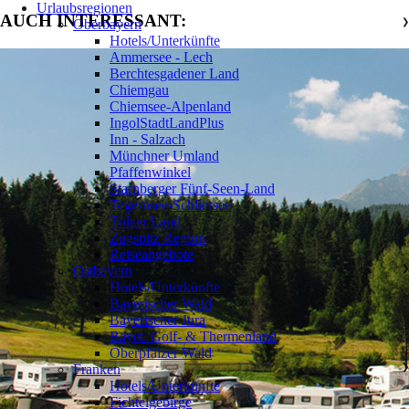
Urlaubsregionen
AUCH INTERESSANT:
Oberbayern
❯
Hotels/Unterkünfte
Ammersee - Lech
Berchtesgadener Land
Chiemgau
Chiemsee-Alpenland
IngolStadtLandPlus
Inn - Salzach
Münchner Umland
Pfaffenwinkel
Starnberger Fünf-Seen-Land
Tegernsee-Schliersee
Tölzer Land
Zugspitz Region
Reiseangebote
Ostbayern
❯
Hotels/Unterkünfte
Bayerischer Wald
Bayerischer Jura
Bayer. Golf- & Thermenland
Oberpfälzer Wald
Franken
❯
Hotels/Unterkünfte
Fichtelgebirge