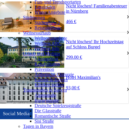
Fun- und Trendsportarten
Nicht löschen! Familienabenteuer
Langlaufen
in Nürnberg
Winter Angebote
Städtereisen
❯
466 €
Städtereisen 2
Reiseangebote
Wellnessurlaub
❯
Wellnessangebote
Nicht löschen! Ihr Hochzeitstag
Wellness ABC
auf Schloss Burgel
Wellness Info
Urlaub und Medizin
❯
299.00 €
Akutmedizin
Rehabilitation
Prävention
Ästhetische Chirurgie
Hotel Maximilian's
Kurorte in Bayern
Kliniken suchen
93,00 €
Traumstraßen in Bayern
❯
Alpenstraße
Burgenstraße
Deutsche Spielzeugstraße
Die Glasstraße
Social Media
Romantische Straße
Sisi Straße
Tagen in Bayern