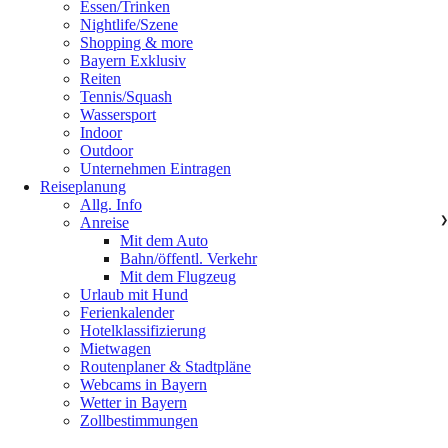
Essen/Trinken
Nightlife/Szene
Shopping & more
Bayern Exklusiv
Reiten
Tennis/Squash
Wassersport
Indoor
Outdoor
Unternehmen Eintragen
Reiseplanung
Allg. Info
Anreise
❯
Mit dem Auto
Bahn/öffentl. Verkehr
Mit dem Flugzeug
Urlaub mit Hund
Ferienkalender
Hotelklassifizierung
Mietwagen
Routenplaner & Stadtpläne
Webcams in Bayern
Wetter in Bayern
Zollbestimmungen