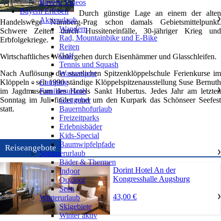
Bayern Videos
Bayern Erleben
Durch günstige Lage an einem der alten
Aktivurlaub
❯
Handelswege Nürnberg-Prag schon damals Gebietsmittelpunkt.
Wandern
Schwere Zeiten durch Hussiteneinfälle, 30-jähriger Krieg und
Rad, Mountainbike und E-Bike
Erbfolgekriege.
Reiten
Golf
Wirtschaftliches Wohlergehen durch Eisenhämmer und Glasschleifen.
Tennis und Squash
Nach Auflösung der staatlichen Spitzenklöppelschule Ferienkurse im
Wassersport
Klöppeln - seit 1990 ständige Klöppelspitzenausstellung Suse Bernuth
Camping
im Jagdmuseum des Hotels Sankt Hubertus. Jedes Jahr am letzten
Familienurlaub
❯
Sonntag im Juli findet rund um den Kurpark das Schönseer Seefest
Gastgeber
statt.
Bauernhofurlaub
Freizeitparks
Erlebnisbäder
Kids-Special
Baumwipfelpfade
Reiseangebote
Sommerurlaub
❯
Bäder & Thermen
Dorint Hotel An der
Indoor
Kongresshalle Augsburg
Outdoor
Seen
43,00 €
Winterurlaub
❯
Skigebiete
Winter aktiv