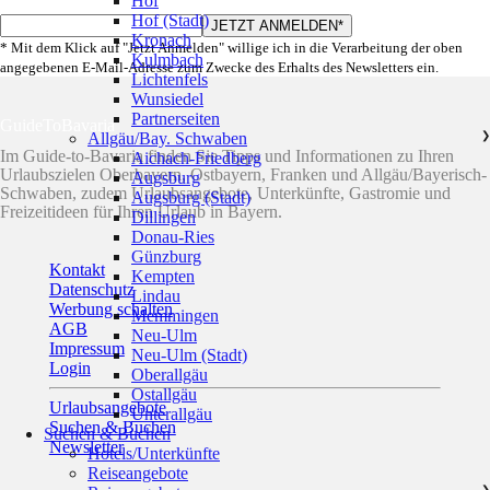
Hof
Hof (Stadt)
Kronach
* Mit dem Klick auf "Jetzt Anmelden" willige ich in die Verarbeitung der oben
Kulmbach
angegebenen E-Mail-Adresse zum Zwecke des Erhalts des Newsletters ein.
Lichtenfels
Wunsiedel
Partnerseiten
GuideToBavaria
Allgäu/Bay. Schwaben
❯
Im Guide-to-Bavaria finden Sie Tipps und Informationen zu Ihren
Aichach-Friedberg
Urlaubszielen Oberbayern, Ostbayern, Franken und Allgäu/Bayerisch-
Augsburg
Schwaben, zudem Urlaubsangebote, Unterkünfte, Gastromie und
Augsburg (Stadt)
Freizeitideen für Ihren Urlaub in Bayern.
Dillingen
Donau-Ries
Günzburg
Kontakt
Kempten
Datenschutz
Lindau
Werbung schalten
Memmingen
AGB
Neu-Ulm
Impressum
Neu-Ulm (Stadt)
Login
Oberallgäu
Ostallgäu
Urlaubsangebote
Unterallgäu
Suchen & Buchen
Suchen & Buchen
Newsletter
Hotels/Unterkünfte
Reiseangebote
❯