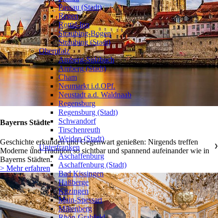
Passau (Stadt)
Regen
Rottal-Inn
Straubing-Bogen
Straubing (Stadt)
Oberpfalz
❯
Amberg-Sulzbach
Amberg (Stadt)
Cham
Neumarkt i.d.OPf.
Neustadt a.d. Waldnaab
Regensburg
Regensburg (Stadt)
Schwandorf
Bayerns Städte
Tirschenreuth
Weiden (Stadt)
Geschichte erkunden und Gegenwart genießen: Nirgends treffen
Unterfranken
❯
Moderne und Tradition so sichtbar und spannend aufeinander wie in
Aschaffenburg
Bayerns Städten.
Aschaffenburg (Stadt)
> Mehr erfahren
Bad Kissingen
Haßberge
Kitzingen
Main-Spessart
Miltenberg
Rhön-Grabfeld