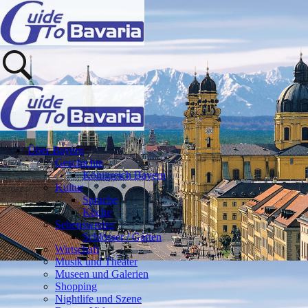
Über Bayern
Geschichte
Königreich Bayern
Kultur
Sprache
Küche
Sehenswertes
Schlösser / Gärten
Wirtschaft
Musik und Theater
Museen und Galerien
Shopping
Nightlife und Szene