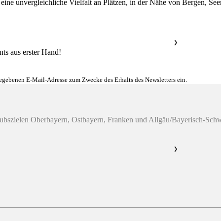
 eine unvergleichliche Vielfalt an Plätzen, in der Nähe von Bergen, Se
❯
nts aus erster Hand!
gegebenen E-Mail-Adresse zum Zwecke des Erhalts des Newsletters ein.
laubszielen Oberbayern, Ostbayern, Franken und Allgäu/Bayerisch-Sc
❯