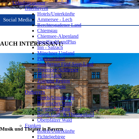
Urlaubsregionen
Oberbayern
Hotels/Unterkünfte
Ammersee - Lech
Social Media
Berchtesgadener Land
Chiemgau
Chiemsee-Alpenland
IngolStadtLandPlus
AUCH INTERESSANT:
Inn - Salzach
Münchner Umland
Pfaffenwinkel
Starnberger Fünf-Seen-Land
Tegernsee-Schliersee
Tölzer Land
Zugspitz Region
Reiseangebote
Ostbayern
Hotels/Unterkünfte
Bayerischer Wald
Bayerischer Jura
Bayer. Golf- & Thermenland
Oberpfälzer Wald
Franken
Musik und Theater in Bayern
Hotels/Unterkünfte
Fichtelgebirge