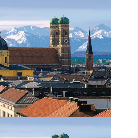
❯
❯
❯