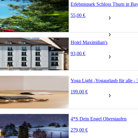
Erlebnispark Schloss Thurn in Ba
55,00 €
❯
❯
Hotel Maximilian's
93,00 €
❯
Yoga Light -Yogaurlaub für alle - 
199.00 €
❯
4*S Dein Engel Oberstaufen
279,00 €