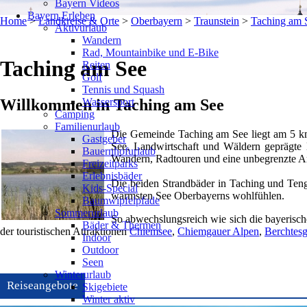
Bayern Videos
Bayern Erleben
Home
>
Landkreise & Orte
>
Oberbayern
>
Traunstein
>
Taching am 
Aktivurlaub
Wandern
Rad, Mountainbike und E-Bike
Taching am See
Reiten
Golf
Tennis und Squash
Wassersport
Willkommen in Taching am See
Camping
Familienurlaub
Die Gemeinde Taching am See liegt am 5 km 
Gastgeber
See, Landwirtschaft und Wäldern geprägte H
Bauernhofurlaub
Wandern, Radtouren und eine unbegrenzte Anz
Freizeitparks
Erlebnisbäder
Die beiden Strandbäder in Taching und Teng
Kids-Special
wärmsten See Oberbayerns wohlfühlen.
Baumwipfelpfade
Sommerurlaub
So abwechslungsreich wie sich die bayerische 
Bäder & Thermen
der touristischen Attraktionen
Chiemsee
,
Chiemgauer Alpen
,
Berchtes
Indoor
Outdoor
Seen
Winterurlaub
Reiseangebote
Skigebiete
Winter aktiv