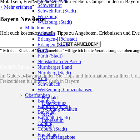
Mobil sein, Freiheit genießen, Natur erleben: Camper finden in Bayern
Schweinfurt
> Mehr erfahren
Schweinfurt (Stadt)
Würzburg
Bayern Newsletter
Würzburg (Stadt)
Mittelfranken
Holt euch kostenlos aktuelle Tipps zu Angeboten, Erlebnissen und Eve
Ansbach
Erlangen-Höchstadt
Erlangen (Stadt)
Fürth
* Mit dem Klick auf "Jetzt Anmelden" willige ich in die Verarbeitung der oben an
Fürth (Stadt)
Neustadt an der Aisch
Nürnberger Land
GuideToBavaria
Nürnberg (Stadt)
Im Guide-to-Bavaria finden Sie Tipps und Informationen zu Ihren Ur
Roth
Freizeitideen für Ihren Urlaub in Bayern.
Schwabach
Weißenburg-Gunzenhausen
Oberfranken
Kontakt
Bamberg
Datenschutz
Bamberg (Stadt)
Werbung schalten
Bayreuth
AGB
Bayreuth (Stadt)
Impressum
Coburg
Login
Coburg (Stadt)
Forchheim
Urlaubsangebote