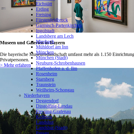
Eichstätt
Erding
Freising
Fürstenfeldbruck
Garmisch-Partenkirchen
Ingolstadt
Landsberg am Lech
Miesbach
Museen und Galerien in Bayern
Mühldorf am Inn
München
Die bayerische Museumslandschaft umfasst mehr als 1.150 Einrichtung
München (Stadt)
Privatpersonen.
Neuburg-Schrobenhausen
> Mehr erfahren
Pfaffenhofen a. d. Ilm
Rosenheim
Starnberg
Traunstein
Weilheim-Schongau
Niederbayern
Deggendorf
Dingolfing-Landau
Freyung-Grafenau
Kelheim
Landshut
Landshut (Stadt)
Passau