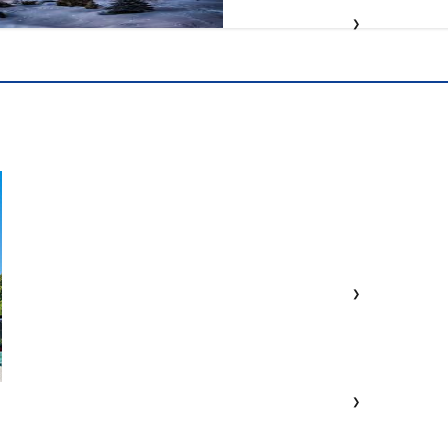
❯
❯
❯