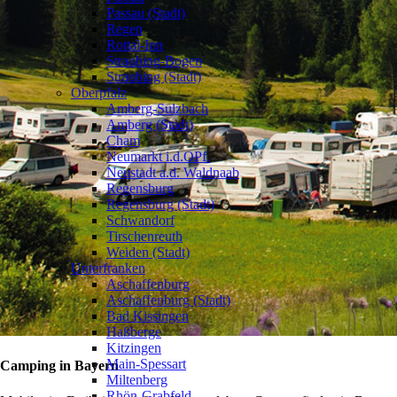
Passau (Stadt)
Regen
Rottal-Inn
Straubing-Bogen
Straubing (Stadt)
Oberpfalz
Amberg-Sulzbach
Amberg (Stadt)
Cham
Neumarkt i.d.OPf.
Neustadt a.d. Waldnaab
Regensburg
Regensburg (Stadt)
Schwandorf
Tirschenreuth
Weiden (Stadt)
Unterfranken
Aschaffenburg
Aschaffenburg (Stadt)
Bad Kissingen
Haßberge
Kitzingen
Main-Spessart
Camping in Bayern
Miltenberg
Rhön-Grabfeld