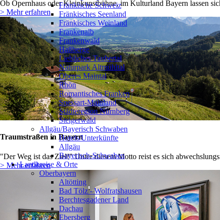
Ob Opernhaus oder Kleinkunstbühne, im Kulturland Bayern lassen sich
Fränkische Schweiz
> Mehr erfahren
Fränkisches Seenland
Fränkisches Weinland
Frankenalb
Frankenwald
Haßberge
Liebliches Taubertal
Naturpark Altmühltal
Oberes Maintal
Rhön
Romantisches Franken
Spessart-Mainland
Städteregion Nürnberg
Steigerwald
Allgäu/Bayerisch Schwaben
Traumstraßen in Bayern
Hotels/Unterkünfte
Allgäu
Bayerisch-Schwaben
"Der Weg ist das Ziel!" Unter diesem Motto reist es sich abwechslungs
Landkreise & Orte
> Mehr erfahren
Oberbayern
Altötting
Bad Tölz - Wolfratshausen
Berchtesgadener Land
Dachau
Ebersberg