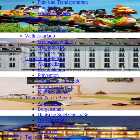
Fun- und Trendsportarten
Langlaufen
Winter Angebote
Städtereisen
Städtereisen 2
Reiseangebote
Wellnessurlaub
Wellnessangebote
Wellness ABC
Wellness Info
Urlaub und Medizin
Akutmedizin
Rehabilitation
Prävention
Ästhetische Chirurgie
Kurorte in Bayern
Kliniken suchen
Traumstraßen in Bayern
Alpenstraße
Burgenstraße
Deutsche Spielzeugstraße
Die Glasstraße
Romantische Straße
Sisi Straße
Tagen in Bayern