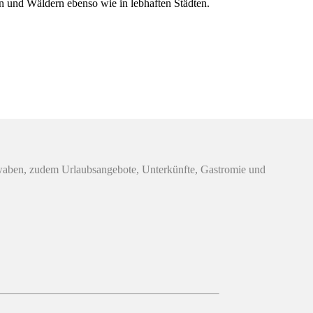
en und Wäldern ebenso wie in lebhaften Städten.
hwaben, zudem Urlaubsangebote, Unterkünfte, Gastromie und