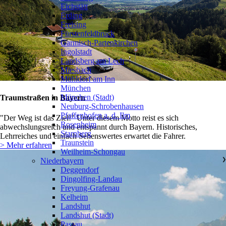
Eichstätt
Erding
Freising
Fürstenfeldbruck
Garmisch-Partenkirchen
Ingolstadt
Landsberg am Lech
Miesbach
Mühldorf am Inn
München
München (Stadt)
Traumstraßen in Bayern
Neuburg-Schrobenhausen
Pfaffenhofen a. d. Ilm
"Der Weg ist das Ziel!" Unter diesem Motto reist es sich
Rosenheim
abwechslungsreich und entspannt durch Bayern. Historisches,
Starnberg
Lehrreiches und einfach Sehenswertes erwartet die Fahrer.
Traunstein
> Mehr erfahren
Weilheim-Schongau
Niederbayern
❯
Deggendorf
Dingolfing-Landau
Freyung-Grafenau
Kelheim
Landshut
Landshut (Stadt)
Passau