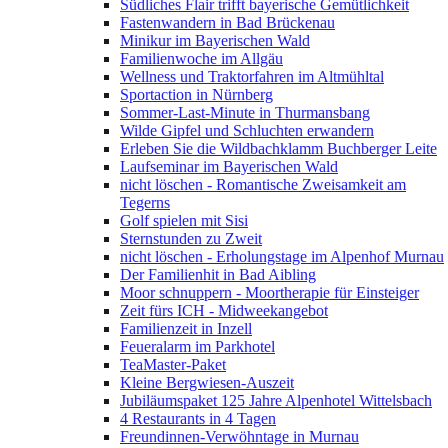
Südliches Flair trifft bayerische Gemütlichkeit
Fastenwandern in Bad Brückenau
Minikur im Bayerischen Wald
Familienwoche im Allgäu
Wellness und Traktorfahren im Altmühltal
Sportaction in Nürnberg
Sommer-Last-Minute in Thurmansbang
Wilde Gipfel und Schluchten erwandern
Erleben Sie die Wildbachklamm Buchberger Leite
Laufseminar im Bayerischen Wald
nicht löschen - Romantische Zweisamkeit am
Tegerns
Golf spielen mit Sisi
Sternstunden zu Zweit
nicht löschen - Erholungstage im Alpenhof Murnau
Der Familienhit in Bad Aibling
Moor schnuppern - Moortherapie für Einsteiger
Zeit fürs ICH - Midweekangebot
Familienzeit in Inzell
Feueralarm im Parkhotel
TeaMaster-Paket
Kleine Bergwiesen-Auszeit
Jubiläumspaket 125 Jahre Alpenhotel Wittelsbach
4 Restaurants in 4 Tagen
Freundinnen-Verwöhntage in Murnau