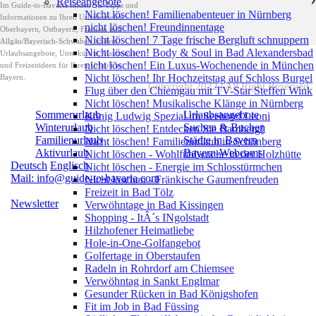
Reiseangebote
Im Guide-to-Bavaria finden Sie Tipps und
Nicht löschen! Familienabenteuer in Nürnberg
Informationen zu Ihren Urlaubszielen
nicht löschen! Freundinnentage
Oberbayern, Ostbayern, Franken und
Nicht löschen! 7 Tage frische Bergluft schnuppern
Allgäu/Bayerisch-Schwaben, zudem
Nicht löschen! Body & Soul in Bad Alexandersbad
Urlaubsangebote, Unterkünfte, Gastromie
nicht löschen! Ein Luxus-Wochenende in München
und Freizeitideen für Ihren Urlaub in
Nicht löschen! Ihr Hochzeitstag auf Schloss Burgel
Bayern.
Copyright 2022 | All Right Reserved
Flug über den Chiemgau mit TV-Star Steffen Wink
Nicht löschen! Musikalische Klänge in Nürnberg
Sommerurlaub
Urlaubsangebote
König Ludwig Spezial im Seehotel Leoni
Winterurlaub
Suchen & Buchen
Nicht löschen! Entdecken Sie Bamberg!
Familienurlaub
Städte in Bayern
Nicht löschen! Familienurlaub in Schönberg
Aktivurlaub
Bayern-Webcams
Nicht löschen - Wohlfühlwoche in der Holzhütte
Deutsch
Englisch
Nicht löschen - Energie im Schlosstürmchen
Mail: info@guide-to-bavaria.com
Nicht löschen - Fränkische Gaumenfreuden
Freizeit in Bad Tölz
Newsletter
Verwöhntage in Bad Kissingen
Shopping - ItÂ´s INgolstadt
Hilzhofener Heimatliebe
Hole-in-One-Golfangebot
Golfertage in Oberstaufen
Radeln in Rohrdorf am Chiemsee
Verwöhntag in Sankt Englmar
Gesunder Rücken in Bad Königshofen
Fit im Job in Bad Füssing