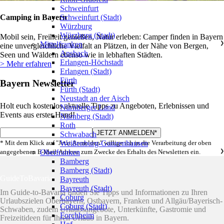
Schweinfurt
Camping in Bayern
Schweinfurt (Stadt)
Würzburg
Würzburg (Stadt)
Mobil sein, Freiheit genießen, Natur erleben: Camper finden in Bayern
Mittelfranken
❯
eine unvergleichliche Vielfalt an Plätzen, in der Nähe von Bergen,
Ansbach
Seen und Wäldern ebenso wie in lebhaften Städten.
Erlangen-Höchstadt
> Mehr erfahren
Erlangen (Stadt)
Fürth
Bayern Newsletter
Fürth (Stadt)
Neustadt an der Aisch
Holt euch kostenlos aktuelle Tipps zu Angeboten, Erlebnissen und
Nürnberger Land
Events aus erster Hand!
Nürnberg (Stadt)
Roth
Schwabach
* Mit dem Klick auf "Jetzt Anmelden" willige ich in die Verarbeitung der oben
Weißenburg-Gunzenhausen
angegebenen E-Mail-Adresse zum Zwecke des Erhalts des Newsletters ein.
Oberfranken
❯
Bamberg
Bamberg (Stadt)
GuideToBavaria
Bayreuth
Bayreuth (Stadt)
Im Guide-to-Bavaria finden Sie Tipps und Informationen zu Ihren
Coburg
Urlaubszielen Oberbayern, Ostbayern, Franken und Allgäu/Bayerisch-
Coburg (Stadt)
Schwaben, zudem Urlaubsangebote, Unterkünfte, Gastromie und
Forchheim
Freizeitideen für Ihren Urlaub in Bayern.