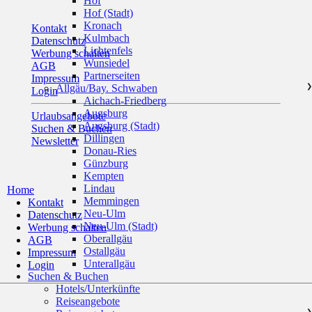
Hof
Hof (Stadt)
Kronach
Kontakt
Kulmbach
Datenschutz
Lichtenfels
Werbung schalten
Wunsiedel
AGB
Partnerseiten
Impressum
Allgäu/Bay. Schwaben
❯
Login
Aichach-Friedberg
Augsburg
Urlaubsangebote
Augsburg (Stadt)
Suchen & Buchen
Dillingen
Newsletter
Donau-Ries
Günzburg
Kempten
Lindau
Home
Memmingen
Kontakt
Neu-Ulm
Datenschutz
Neu-Ulm (Stadt)
Werbung schalten
Oberallgäu
AGB
Ostallgäu
Impressum
Unterallgäu
Login
Suchen & Buchen
Hotels/Unterkünfte
Reiseangebote
❯