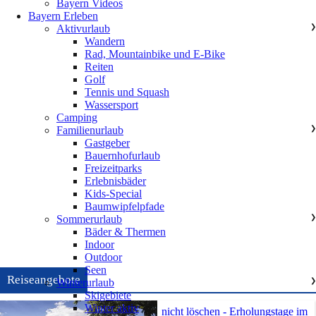
Bayern Videos
Bayern Erleben
Aktivurlaub
❯
Wandern
Rad, Mountainbike und E-Bike
Reiten
Golf
Tennis und Squash
Wassersport
Camping
Familienurlaub
❯
Gastgeber
Bauernhofurlaub
Freizeitparks
Erlebnisbäder
Kids-Special
Baumwipfelpfade
Sommerurlaub
❯
Bäder & Thermen
Indoor
Outdoor
Seen
Reiseangebote
Winterurlaub
❯
Skigebiete
Winter aktiv
nicht löschen - Erholungstage im