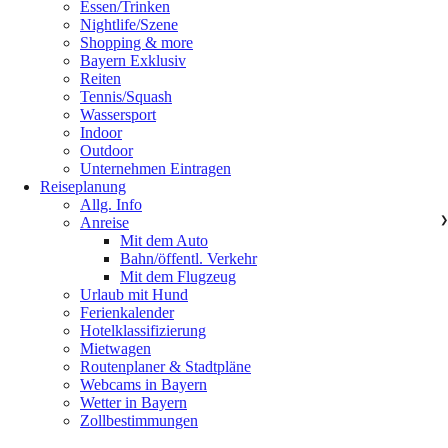
Essen/Trinken
Nightlife/Szene
Shopping & more
Bayern Exklusiv
Reiten
Tennis/Squash
Wassersport
Indoor
Outdoor
Unternehmen Eintragen
Reiseplanung
Allg. Info
Anreise
❯
Mit dem Auto
Bahn/öffentl. Verkehr
Mit dem Flugzeug
Urlaub mit Hund
Ferienkalender
Hotelklassifizierung
Mietwagen
Routenplaner & Stadtpläne
Webcams in Bayern
Wetter in Bayern
Zollbestimmungen