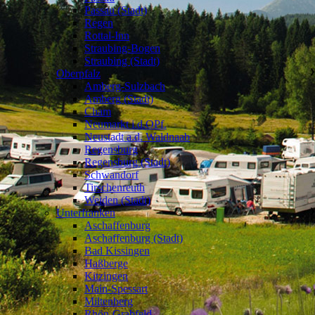
Passau (Stadt)
Regen
Rottal-Inn
Straubing-Bogen
Straubing (Stadt)
Oberpfalz
❯
Amberg-Sulzbach
Amberg (Stadt)
Cham
Neumarkt i.d.OPf.
Neustadt a.d. Waldnaab
Regensburg
Regensburg (Stadt)
Schwandorf
Tirschenreuth
Weiden (Stadt)
Unterfranken
❯
Aschaffenburg
Aschaffenburg (Stadt)
Bad Kissingen
Haßberge
Kitzingen
Main-Spessart
Miltenberg
Rhön-Grabfeld