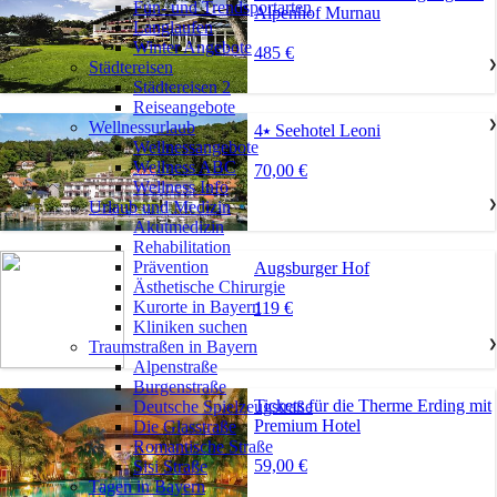
Fun- und Trendsportarten
Alpenhof Murnau
Langlaufen
Winter Angebote
485 €
Städtereisen
❯
Städtereisen 2
Reiseangebote
Wellnessurlaub
❯
4⭑ Seehotel Leoni
Wellnessangebote
Wellness ABC
70,00 €
Wellness Info
Urlaub und Medizin
❯
Akutmedizin
Rehabilitation
Prävention
Augsburger Hof
Ästhetische Chirurgie
Kurorte in Bayern
119 €
Kliniken suchen
Traumstraßen in Bayern
❯
Alpenstraße
Burgenstraße
Tickets für die Therme Erding mit
Deutsche Spielzeugstraße
Premium Hotel
Die Glasstraße
Romantische Straße
59,00 €
Sisi Straße
Tagen in Bayern