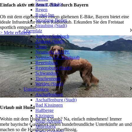
Passau (Stadt)
Einfach aktiv mit dem E-Bike durch Bayern
Regen
Rottal-Inn
Ob mit dem eigenen oder einem gliehenen E-Bike, Bayern bietet eine
Straubing-Bogen
ideale Infrastruktur für den Radlurlaub. Erkunden Sie den Freistaat
Straubing (Stadt)
sportlich entspannt!
Oberpfalz
❯
> Mehr erfahren
Amberg-Sulzbach
Amberg (Stadt)
Cham
Neumarkt i.d.OPf.
Neustadt a.d. Waldnaab
Regensburg
Regensburg (Stadt)
Schwandorf
Tirschenreuth
Weiden (Stadt)
Unterfranken
❯
Aschaffenburg
Aschaffenburg (Stadt)
Bad Kissingen
Urlaub mit Hund
Haßberge
Kitzingen
Wohin mit dem Hund im Urlaub? Na, einfach mitnehmen! Immer
Main-Spessart
mehr bayrische Gastgeber bieten hundefreundliche Unterkünfte an und
Miltenberg
machen so die Hundepension überflüssig.
Rhön-Grabfeld