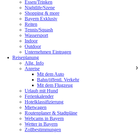
Essen/Trinken
Nightlife/Szene
Shopping & more
Bayern Exklusiv
Reiten
Tennis/Squash
Wassersport
Indoor
Outdoor
Unternehmen Eintragen
Reiseplanung
Allg. Info
Anreise
❯
Mit dem Auto
Bahn/öffentl. Verkehr
Mit dem Flugzeug
Urlaub mit Hund
Ferienkalender
Hotelklassifizierung
Mietwagen
Routenplaner & Stadtpläne
Webcams in Bayern
Wetter in Bayern
Zollbestimmungen