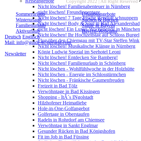
Reiseangebote
Copyright 2022 | All Right Reserved
Nicht löschen! Familienabenteuer in Nürnberg
nicht löschen! Freundinnentage
Sommerurlaub
Urlaubsangebote
Nicht löschen! 7 Tage frische Bergluft schnuppern
Winterurlaub
Suchen & Buchen
Nicht löschen! Body & Soul in Bad Alexandersbad
Familienurlaub
Städte in Bayern
nicht löschen! Ein Luxus-Wochenende in München
Aktivurlaub
Bayern-Webcams
Nicht löschen! Ihr Hochzeitstag auf Schloss Burgel
Deutsch
Englisch
Flug über den Chiemgau mit TV-Star Steffen Wink
Mail: info@guide-to-bavaria.com
Nicht löschen! Musikalische Klänge in Nürnberg
König Ludwig Spezial im Seehotel Leoni
Newsletter
Nicht löschen! Entdecken Sie Bamberg!
Nicht löschen! Familienurlaub in Schönberg
Nicht löschen - Wohlfühlwoche in der Holzhütte
Nicht löschen - Energie im Schlosstürmchen
Nicht löschen - Fränkische Gaumenfreuden
Freizeit in Bad Tölz
Verwöhntage in Bad Kissingen
Shopping - ItÂ´s INgolstadt
Hilzhofener Heimatliebe
Hole-in-One-Golfangebot
Golfertage in Oberstaufen
Radeln in Rohrdorf am Chiemsee
Verwöhntag in Sankt Englmar
Gesunder Rücken in Bad Königshofen
Fit im Job in Bad Füssing