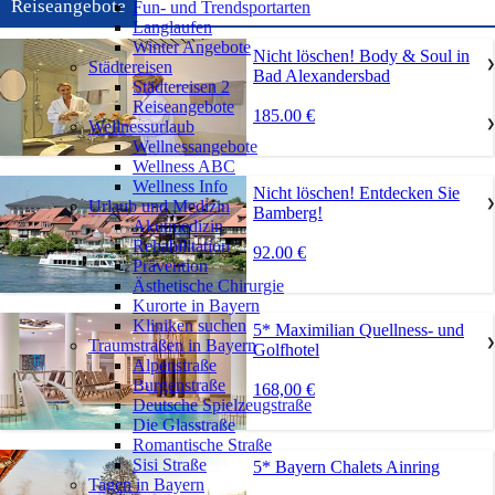
Reiseangebote
Fun- und Trendsportarten
Langlaufen
Winter Angebote
Nicht löschen! Body & Soul in
Städtereisen
❯
Bad Alexandersbad
Städtereisen 2
Reiseangebote
185.00 €
Wellnessurlaub
❯
Wellnessangebote
Wellness ABC
Wellness Info
Nicht löschen! Entdecken Sie
Urlaub und Medizin
❯
Bamberg!
Akutmedizin
Rehabilitation
92.00 €
Prävention
Ästhetische Chirurgie
Kurorte in Bayern
Kliniken suchen
5* Maximilian Quellness- und
Traumstraßen in Bayern
❯
Golfhotel
Alpenstraße
Burgenstraße
168,00 €
Deutsche Spielzeugstraße
Die Glasstraße
Romantische Straße
Sisi Straße
5* Bayern Chalets Ainring
Tagen in Bayern