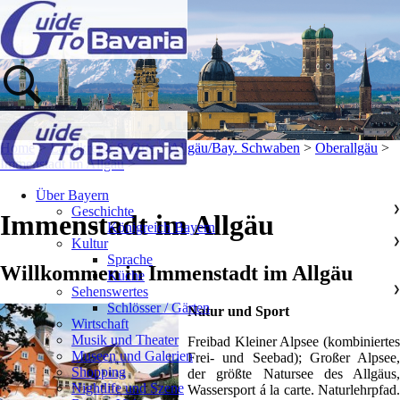
Home
>
Landkreise & Orte
>
Allgäu/Bay. Schwaben
>
Oberallgäu
>
Immenstadt im Allgäu
>
Über Bayern
Geschichte
❯
Immenstadt im Allgäu
Königreich Bayern
Kultur
❯
Sprache
Willkommen in Immenstadt im Allgäu
Küche
Sehenswertes
❯
Schlösser / Gärten
Natur und Sport
Wirtschaft
Musik und Theater
Freibad Kleiner Alpsee (kombiniertes
Museen und Galerien
Frei- und Seebad); Großer Alpsee,
Shopping
der größte Natursee des Allgäus,
Nightlife und Szene
Wassersport á la carte. Naturlehrpfad.