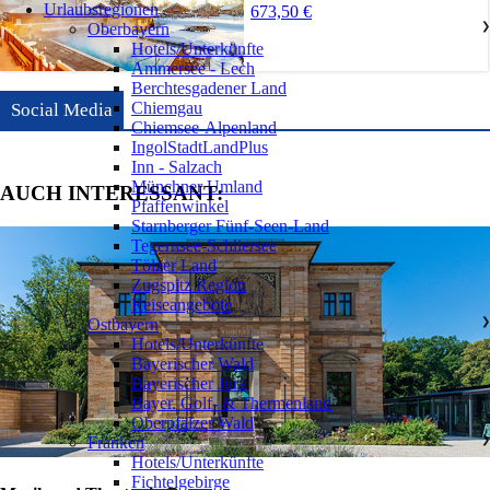
Urlaubsregionen
673,50 €
Oberbayern
❯
Hotels/Unterkünfte
Ammersee - Lech
Berchtesgadener Land
Chiemgau
Social Media
Chiemsee-Alpenland
IngolStadtLandPlus
Inn - Salzach
Münchner Umland
AUCH INTERESSANT:
Pfaffenwinkel
Starnberger Fünf-Seen-Land
Tegernsee-Schliersee
Tölzer Land
Zugspitz Region
Reiseangebote
Ostbayern
❯
Hotels/Unterkünfte
Bayerischer Wald
Bayerischer Jura
Bayer. Golf- & Thermenland
Oberpfälzer Wald
Franken
❯
Hotels/Unterkünfte
Fichtelgebirge