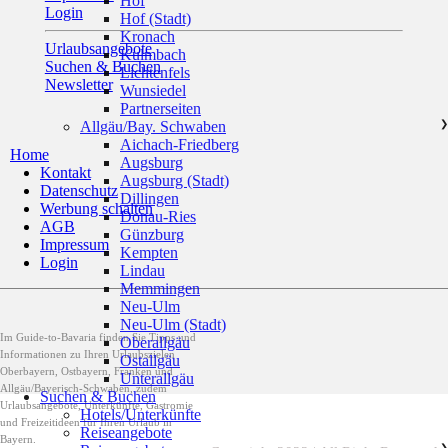
Hof
Login
Hof (Stadt)
Kronach
Urlaubsangebote
Kulmbach
Suchen & Buchen
Lichtenfels
Newsletter
Wunsiedel
Partnerseiten
Allgäu/Bay. Schwaben
❯
Aichach-Friedberg
Home
Augsburg
Kontakt
Augsburg (Stadt)
Datenschutz
Dillingen
Werbung schalten
Donau-Ries
AGB
Günzburg
Impressum
Kempten
Login
Lindau
Memmingen
Neu-Ulm
Neu-Ulm (Stadt)
Im Guide-to-Bavaria finden Sie Tipps und
Oberallgäu
Informationen zu Ihren Urlaubszielen
Ostallgäu
Oberbayern, Ostbayern, Franken und
Unterallgäu
Allgäu/Bayerisch-Schwaben, zudem
Suchen & Buchen
Urlaubsangebote, Unterkünfte, Gastromie
Hotels/Unterkünfte
und Freizeitideen für Ihren Urlaub in
Reiseangebote
Bayern.
❯