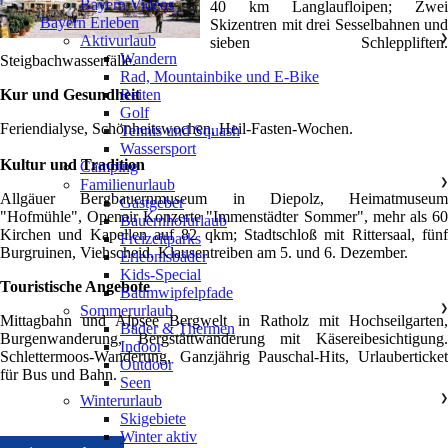
Bayern Videos
40 km Langlaufloipen; Zwei
Bayern Erleben
Skizentren mit drei Sesselbahnen und
Aktivurlaub
❯
sieben Schleppliften.
Wandern
Steigbachwasserfälle.
Rad, Mountainbike und E-Bike
Kur und Gesundheit
Reiten
Golf
Feriendialyse, Schönheitswochen, Heil-Fasten-Wochen.
Tennis und Squash
Wassersport
Kultur und Tradition
Camping
Familienurlaub
❯
Allgäuer Bergbauernmuseum in Diepolz, Heimatmuseum
Gastgeber
"Hofmühle", Openair Konzerte "Immenstädter Sommer", mehr als 60
Bauernhofurlaub
Kirchen und Kapellen auf 82 qkm; Stadtschloß mit Rittersaal, fünf
Freizeitparks
Burgruinen, Viehscheid. Klausentreiben am 5. und 6. Dezember.
Erlebnisbäder
Kids-Special
Touristische Angebote
Baumwipfelpfade
Sommerurlaub
❯
Mittagbahn und Alpsee Bergwelt in Ratholz mit Hochseilgarten,
Bäder & Thermen
Burgenwanderung, Bergstättwanderung mit Käsereibesichtigung.
Indoor
Schlettermoos-Wanderung, Ganzjährig Pauschal-Hits, Urlauberticket
Outdoor
für Bus und Bahn.
Seen
Winterurlaub
❯
Skigebiete
Winter aktiv