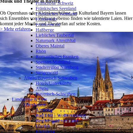
Musik und Theater in Bayern
Fränkische Schweiz
Fränkisches Seenland
Ob Opernhaus oder Kleinkunstbühne, im Kulturland Bayern lassen
Fränkisches Weinland
sich Ensembles von Weltrang ebenso finden wie talentierte Laien. Hier
Frankenalb
kommt jeder Musik- und Theaterfan auf seine Kosten.
Frankenwald
> Mehr erfahren
Haßberge
Liebliches Taubertal
Naturpark Altmühltal
Oberes Maintal
Rhön
Romantisches Franken
Spessart-Mainland
Städteregion Nürnberg
Steigerwald
Allgäu/Bayerisch Schwaben
❯
Hotels/Unterkünfte
Allgäu
Bayerisch-Schwaben
Landkreise & Orte
Oberbayern
❯
Altötting
Bad Tölz - Wolfratshausen
Berchtesgadener Land
Dachau
Ebersberg