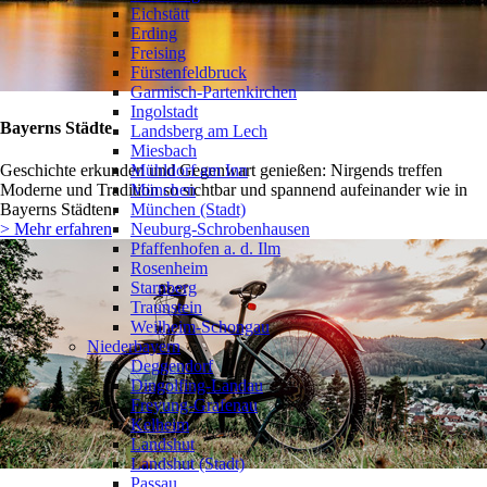
Eichstätt
Erding
Freising
Fürstenfeldbruck
Garmisch-Partenkirchen
Ingolstadt
Bayerns Städte
Landsberg am Lech
Miesbach
Mühldorf am Inn
Geschichte erkunden und Gegenwart genießen: Nirgends treffen
München
Moderne und Tradition so sichtbar und spannend aufeinander wie in
München (Stadt)
Bayerns Städten.
Neuburg-Schrobenhausen
> Mehr erfahren
Pfaffenhofen a. d. Ilm
Rosenheim
Starnberg
Traunstein
Weilheim-Schongau
Niederbayern
❯
Deggendorf
Dingolfing-Landau
Freyung-Grafenau
Kelheim
Landshut
Landshut (Stadt)
Passau