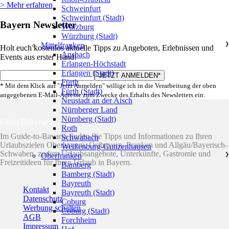
> Mehr erfahren
Schweinfurt
Schweinfurt (Stadt)
Bayern Newsletter
Würzburg
Würzburg (Stadt)
Mittelfranken
❯
Holt euch kostenlos aktuelle Tipps zu Angeboten, Erlebnissen und
Ansbach
Events aus erster Hand!
Erlangen-Höchstadt
Erlangen (Stadt)
Fürth
* Mit dem Klick auf "Jetzt Anmelden" willige ich in die Verarbeitung der oben
Fürth (Stadt)
angegebenen E-Mail-Adresse zum Zwecke des Erhalts des Newsletters ein.
Neustadt an der Aisch
Nürnberger Land
Nürnberg (Stadt)
GuideToBavaria
Roth
Im Guide-to-Bavaria finden Sie Tipps und Informationen zu Ihren
Schwabach
Urlaubszielen Oberbayern, Ostbayern, Franken und Allgäu/Bayerisch-
Weißenburg-Gunzenhausen
Schwaben, zudem Urlaubsangebote, Unterkünfte, Gastromie und
Oberfranken
❯
Freizeitideen für Ihren Urlaub in Bayern.
Bamberg
Bamberg (Stadt)
Bayreuth
Kontakt
Bayreuth (Stadt)
Datenschutz
Coburg
Werbung schalten
Coburg (Stadt)
AGB
Forchheim
Impressum