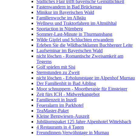
Südliches Flair trifft bayerische Gemütlichkeit
Fastenwandern in Bad Brückenau
Minikur im Bayerischen Wald
Familienwoche im Allgäu
Wellness und Traktorfahren im Altmühltal
Sportaction in Nürnberg
Sommer-Last-Minute in Thurmansbang
Wilde Gipfel und Schluchten erwandern
Erleben Sie die Wildbachklamm Buchberger Leite
Laufseminar im Bayerischen Wald
nicht löschen - Romantische Zweisamkeit am
Tegerns
Golf spielen mit Sisi
Sternstunden zu Zweit
nicht löschen - Erholungstage im Alpenhof Murnau
Der Familienhit in Bad Aibling
Moor schnuppern - Moortherapie für Einsteiger
Zeit fürs ICH - Midweekangebot
Familienzeit in Inzell
Feueralarm im Parkhotel
TeaMaster-Paket
Kleine Bergwiesen-Auszeit
Jubiläumspaket 125 Jahre Alpenhotel Wittelsbach
4 Restaurants in 4 Tagen
Freundinnen-Verwöhntage in Murnau