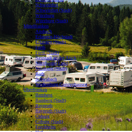
Schweinfurt
Schweinfurt (Stadt)
Würzburg
Würzburg (Stadt)
Mittelfranken
Ansbach
Erlangen-Höchstadt
Erlangen (Stadt)
Fürth
Fürth (Stadt)
Neustadt an der Aisch
Nürnberger Land
Nürnberg (Stadt)
Roth
Schwabach
Weißenburg-Gunzenhausen
Oberfranken
Bamberg
Bamberg (Stadt)
Bayreuth
Bayreuth (Stadt)
Coburg
Coburg (Stadt)
Forchheim