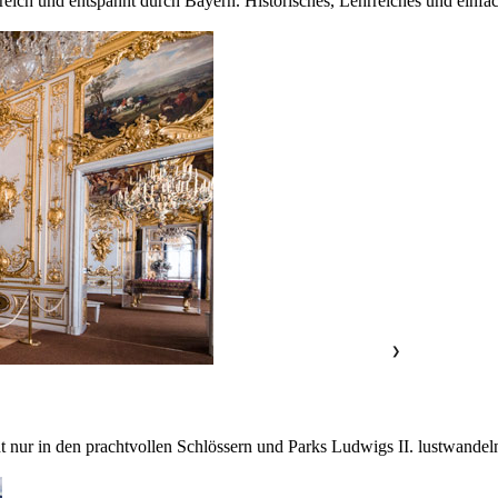
reich und entspannt durch Bayern. Historisches, Lehrreiches und einfac
❯
nur in den prachtvollen Schlössern und Parks Ludwigs II. lustwandeln