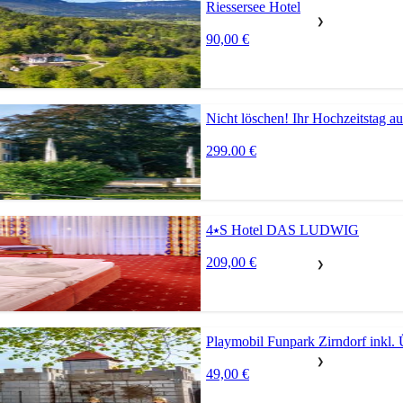
Riessersee Hotel
❯
90,00 €
Nicht löschen! Ihr Hochzeitstag a
299.00 €
4⭑S Hotel DAS LUDWIG
209,00 €
❯
Playmobil Funpark Zirndorf inkl.
❯
49,00 €