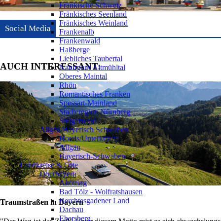
Fränkische Schweiz
Fränkisches Seenland
Fränkisches Weinland
Social Media
Frankenalb
Frankenwald
Haßberge
Liebliches Taubertal
AUCH INTERESSANT:
Naturpark Altmühltal
Oberes Maintal
Rhön
Romantisches Franken
Spessart-Mainland
Städteregion Nürnberg
Steigerwald
Allgäu/Bayerisch Schwaben
Hotels/Unterkünfte
Allgäu
Bayerisch-Schwaben
Landkreise & Orte
Oberbayern
Altötting
Bad Tölz - Wolfratshausen
Berchtesgadener Land
Traumstraßen in Bayern
Dachau
Ebersberg