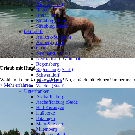
Passau (Stadt)
Regen
Rottal-Inn
Straubing-Bogen
Straubing (Stadt)
Oberpfalz
Amberg-Sulzbach
Amberg (Stadt)
Cham
Neumarkt i.d.OPf.
Neustadt a.d. Waldnaab
Regensburg
Urlaub mit Hund
Regensburg (Stadt)
Schwandorf
Wohin mit dem Hund im Urlaub? Na, einfach mitnehmen! Immer mehr b
Tirschenreuth
> Mehr erfahren
Weiden (Stadt)
Unterfranken
Aschaffenburg
Aschaffenburg (Stadt)
Bad Kissingen
Haßberge
Kitzingen
Main-Spessart
Miltenberg
Rhön-Grabfeld