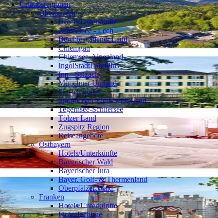
Urlaubsregionen
Oberbayern
Hotels/Unterkünfte
Ammersee - Lech
Berchtesgadener Land
Chiemgau
Chiemsee-Alpenland
IngolStadtLandPlus
Inn - Salzach
Münchner Umland
Pfaffenwinkel
Starnberger Fünf-Seen-Land
Tegernsee-Schliersee
Tölzer Land
Zugspitz Region
Reiseangebote
Ostbayern
Hotels/Unterkünfte
Bayerischer Wald
Bayerischer Jura
Bayer. Golf- & Thermenland
Oberpfälzer Wald
Franken
Hotels/Unterkünfte
Fichtelgebirge