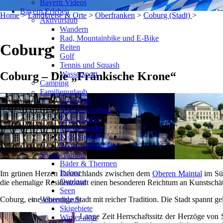
Bayern Videos
Bayern Erleben
Home
>
Landkreise & Orte
>
Oberfranken
>
Coburg (Stadt)
>
Aktivurlaub
Wandern
Rad, Mountainbike und E-Bike
Coburg
Reiten
Golf
Tennis und Squash
Wassersport
Coburg – Die „Fränkische Krone“
Camping
Familienurlaub
Gastgeber
Bauernhofurlaub
Freizeitparks
Erlebnisbäder
Kids-Special
Baumwipfelpfade
Sommerurlaub
Bäder & Thermen
Indoor
Im grünen Herzen Deutschlands zwischen dem
Oberen Maintal
im Süd
Outdoor
die ehemalige Residenzstadt einen besonderen Reichtum an Kunstschä
Seen
Winterurlaub
Coburg, eine lebendige Stadt mit reicher Tradition. Die Stadt spann
Skigebiete
Lange Zeit Herrschaftssitz der Herzöge von
Winter aktiv