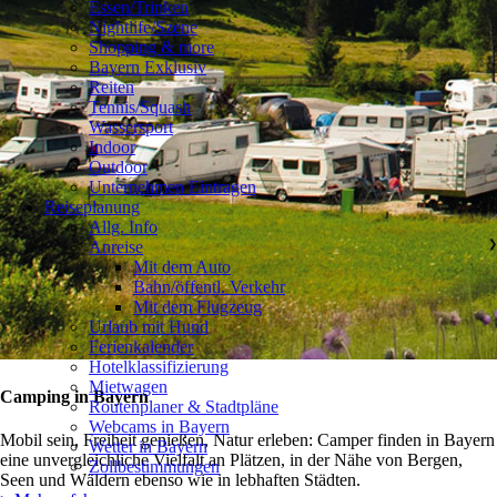
Essen/Trinken
Nightlife/Szene
Shopping & more
Bayern Exklusiv
Reiten
Tennis/Squash
Wassersport
Indoor
Outdoor
Unternehmen Eintragen
Reiseplanung
Allg. Info
Anreise
❯
Mit dem Auto
Bahn/öffentl. Verkehr
Mit dem Flugzeug
Urlaub mit Hund
Ferienkalender
Hotelklassifizierung
Mietwagen
Camping in Bayern
Routenplaner & Stadtpläne
Webcams in Bayern
Mobil sein, Freiheit genießen, Natur erleben: Camper finden in Bayern
Wetter in Bayern
eine unvergleichliche Vielfalt an Plätzen, in der Nähe von Bergen,
Zollbestimmungen
Seen und Wäldern ebenso wie in lebhaften Städten.