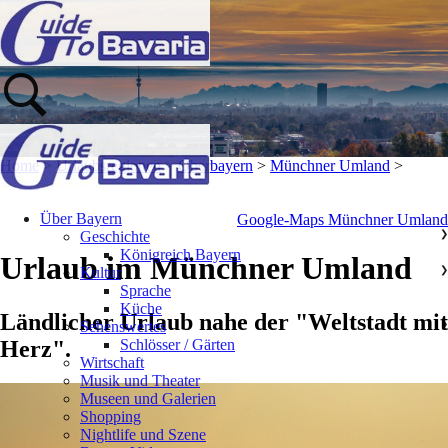
Home
>
Urlaubsregionen
>
Oberbayern
>
Münchner Umland
>
Über Bayern
Google-Maps Münchner Umland
Geschichte
❯
Königreich Bayern
Urlaub im Münchner Umland
Kultur
❯
Sprache
Küche
Ländlicher Urlaub nahe der "Weltstadt mit
Sehenswertes
❯
Herz".
Schlösser / Gärten
Wirtschaft
Musik und Theater
Museen und Galerien
Shopping
Nightlife und Szene