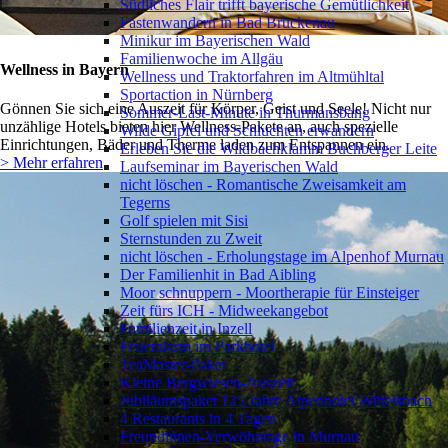
Südliches Flair trifft bayerische Gemütlichkeit
Fastenwandern in Bad Brückenau
Minikur im Bayerischen Wald
Familienwoche im Allgäu
Wellness in Bayern
Wellness und Traktorfahren im Altmühltal
Sportaction in Nürnberg
Gönnen Sie sich eine Auszeit für Körper, Geist und Seele! Nicht nur
Sommer-Last-Minute in Thurmansbang
unzählige Hotels bieten hier Wellness-Pakete an, auch spezielle
Wilde Gipfel und Schluchten erwandern
Einrichtungen, Bäder und Therme laden zum Entspannen ein.
Erleben Sie die Wildbachklamm Buchberger Leite
> Mehr erfahren
Laufseminar im Bayerischen Wald
nicht löschen - Romantische Zweisamkeit am
Tegerns
Golf spielen mit Sisi
Sternstunden zu Zweit
nicht löschen - Erholungstage im Alpenhof Murnau
Der Familienhit in Bad Aibling
Moor schnuppern - Moortherapie für Einsteiger
Zeit fürs ICH - Midweekangebot
Familienzeit in Inzell
Feueralarm im Parkhotel
TeaMaster-Paket
Kleine Bergwiesen-Auszeit
Jubiläumspaket 125 Jahre Alpenhotel Wittelsbach
4 Restaurants in 4 Tagen
Freundinnen-Verwöhntage in Murnau