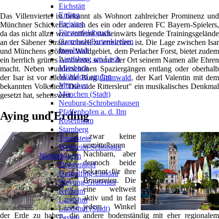
Eichstätt
Erding
Das Villenviertel ist bekannt als Wohnort zahlreicher Prominenz und
Freising
Münchner Schickeria; auch des ein oder anderen FC Bayern-Spielers,
Fürstenfeldbruck
da das nicht allzu weit entfernt stadteinwärts liegende Trainingsgelände
Garmisch-Partenkirchen
an der Säbener Straße schnell zu erreichen. ist. Die Lage zwischen Isar
Ingolstadt
und Münchens größtem Waldgebiet, dem Perlacher Forst, bietet zudem
Landsberg am Lech
ein herrlich grünes Ambiente, womit der Ort seinem Namen alle Ehren
Miesbach
macht. Neben wunderschönen Spaziergängen entlang oder oberhalb
Mühldorf am Inn
der Isar ist vor allem die Burg
Grünwald
, der Karl Valentin mit de
München
bekannten Volkslied "Die oide Rittersleut" ein musikalisches Denkmal
München (Stadt)
gesetzt hat, sehenswert.
Neuburg-Schrobenhausen
Pfaffenhofen a. d. Ilm
Aying und Erding
Rosenheim
Starnberg
...zwar keine
Traunstein
unmittelbaren
Weilheim-Schongau
Nachbarn, aber
Niederbayern
❯
dennoch beide
Deggendorf
bekannt für ihre
Dingolfing-Landau
Brauereien. Die
Freyung-Grafenau
eine weltweit
Kelheim
aktiv und in fast
Landshut
jedem Winkel
Landshut (Stadt)
der Erde zu haben, die andere bodenständig mit eher regionalem
Passau