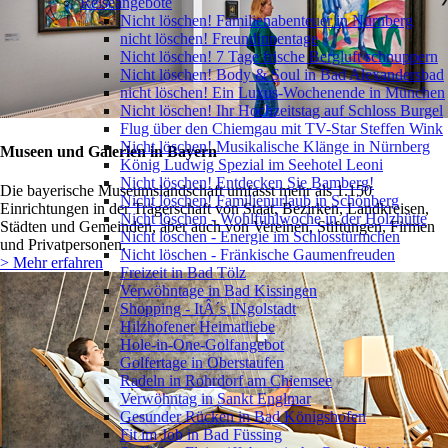
Reiseangebote
Nicht löschen! Familienabenteuer in Nürnberg
nicht löschen! Freundinnentage
Nicht löschen! 7 Tage frische Bergluft schnuppern
Nicht löschen! Body & Soul in Bad Alexandersbad
nicht löschen! Ein Luxus-Wochenende in München
Nicht löschen! Ihr Hochzeitstag auf Schloss Burgel
Flug über den Chiemgau mit TV-Star Steffen Wink
Nicht löschen! Musikalische Klänge in Nürnberg
Museen und Galerien in Bayern
König Ludwig Spezial im Seehotel Leoni
Nicht löschen! Entdecken Sie Bamberg!
Die bayerische Museumslandschaft umfasst mehr als 1.150
Nicht löschen! Familienurlaub in Schönberg
Einrichtungen in der Trägerschaft von Staat, Bezirken, Landkreisen,
Nicht löschen - Wohlfühlwoche in der Holzhütte
Städten und Gemeinden, aber auch von Vereinen, Stiftungen, Firmen
Nicht löschen - Energie im Schlosstürmchen
und Privatpersonen.
Nicht löschen - Fränkische Gaumenfreuden
> Mehr erfahren
Freizeit in Bad Tölz
Verwöhntage in Bad Kissingen
Shopping - ItÂ´s INgolstadt
Hilzhofener Heimatliebe
Hole-in-One-Golfangebot
Golfertage in Oberstaufen
Radeln in Rohrdorf am Chiemsee
Verwöhntag in Sankt Englmar
Gesunder Rücken in Bad Königshofen
Fit im Job in Bad Füssing