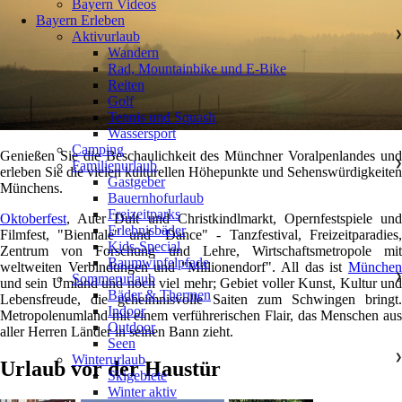
Bayern Videos
Bayern Erleben
Aktivurlaub
❯
Wandern
Rad, Mountainbike und E-Bike
Reiten
Golf
Tennis und Squash
Wassersport
Camping
Genießen Sie die Beschaulichkeit des Münchner Voralpenlandes und
Familienurlaub
❯
erleben Sie die vielen kulturellen Höhepunkte und Sehenswürdigkeiten
Gastgeber
Münchens.
Bauernhofurlaub
Freizeitparks
Oktoberfest
, Auer Dult und Christkindlmarkt, Opernfestspiele und
Erlebnisbäder
Filmfest, "Biennale" und "Dance" - Tanzfestival, Freizeitparadies,
Kids-Special
Zentrum von Forschung und Lehre, Wirtschaftsmetropole mit
Baumwipfelpfade
weltweiten Verbindungen und "Millionendorf". All das ist
München
Sommerurlaub
❯
und sein Umland und noch viel mehr; Gebiet voller Kunst, Kultur und
Bäder & Thermen
Lebensfreude, die geheimnisvolle Saiten zum Schwingen bringt.
Indoor
Metropolenumland mit einem verführerischen Flair, das Menschen aus
Outdoor
aller Herren Länder in seinen Bann zieht.
Seen
Winterurlaub
❯
Urlaub vor der Haustür
Skigebiete
Winter aktiv