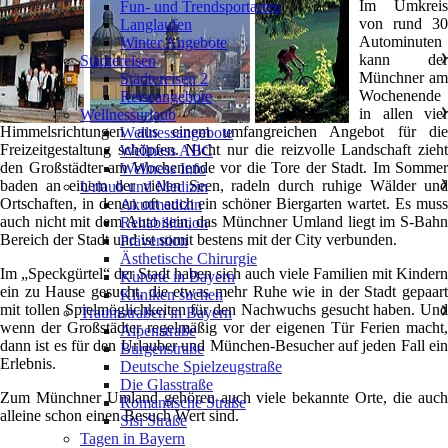
Im Umkreis
Fun- und Trendsportarten
von rund 30
Langlaufen
Autominuten
Winter Angebote
kann der
Städtereisen
❯
Münchner am
Städtereisen 2
Wochenende
Reiseangebote
in allen vier
Wellnessurlaub
❯
Himmelsrichtungen aus einem umfangreichen Angebot für die
Wellnessangebote
Freizeitgestaltung schöpfen. Nicht nur die reizvolle Landschaft zieht
Wellness ABC
den Großstädter am Wochenende vor die Tore der Stadt. Im Sommer
Wellness Info
baden an einem der vielen Seen, radeln durch ruhige Wälder und
Urlaub und Medizin
❯
Ortschaften, in denen oft auch ein schöner Biergarten wartet. Es muss
Akutmedizin
auch nicht mit dem Auto sein, das Münchner Umland liegt im S-Bahn
Rehabilitation
Bereich der Stadt und ist somit bestens mit der City verbunden.
Prävention
Ästhetische Chirurgie
Im „Speckgürtel“ der Stadt haben sich auch viele Familien mit Kindern
Kurorte in Bayern
ein zu Hause gesucht, die etwas mehr Ruhe wie in der Stadt gepaart
Kliniken suchen
mit tollen Spielmöglichkeiten für den Nachwuchs gesucht haben. Und
Traumstraßen in Bayern
❯
wenn der Großstädter regelmäßig vor der eigenen Tür Ferien macht,
Alpenstraße
dann ist es für den Urlauber und München-Besucher auf jeden Fall ein
Burgenstraße
Erlebnis.
Deutsche Spielzeugstraße
Die Glasstraße
Zum Münchner Umland gehören auch viele bekannte Orte, die auch
Romantische Straße
alleine schon einen Besuch Wert sind.
Sisi Straße
Tagen in Bayern