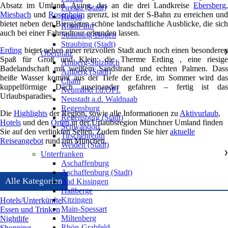
Absatz im Umland. Aying, das an die drei Landkreise
Ebersberg
,
Passau (Stadt)
Miesbach
und
Rosenheim
grenzt, ist mit der S-Bahn zu erreichen und
Regen
bietet neben den Biergärten schöne landschaftliche Ausblicke, die sich
Rottal-Inn
auch bei einer Fahrradtour erkunden lassen.
Straubing-Bogen
Straubing (Stadt)
Erding
bietet neben einer reizvollen Stadt auch noch einen besonderen
Oberpfalz
❯
Spaß für Groß und Klein: die Therme Erding , eine riesige
Amberg-Sulzbach
Badelandschaft mit weißem Sandstrand und echten Palmen. Dass
Amberg (Stadt)
heiße Wasser kommt aus der Tiefe der Erde, im Sommer wird das
Cham
kuppelförmige Dach auseinander gefahren – fertig ist das
Neumarkt i.d.OPf.
Urlaubsparadies.
Neustadt a.d. Waldnaab
Regensburg
Die
Highlights
der Region, sowie alle Informationen zu
Aktivurlaub
,
Regensburg (Stadt)
Hotels
und den
Orten
in der Urlaubsregion Münchner Umland finden
Schwandorf
Sie auf den verlinkten Seiten. Zudem finden Sie hier
aktuelle
Tirschenreuth
Reiseangebot
rund um München.
Weiden (Stadt)
Unterfranken
❯
Aschaffenburg
Aschaffenburg (Stadt)
Alle Kategorien
Bad Kissingen
Haßberge
Kitzingen
Hotels/Unterkünfte
Main-Spessart
Essen und Trinken
Miltenberg
Nightlife
Rhön-Grabfeld
Shopping