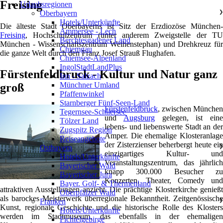
Freising
Urlaubsregionen
Oberbayern
❯
Hotels/Unterkünfte
Die älteste Stadt Oberbayerns ist Sitz der Erzdiozöse München-
Ammersee - Lech
Freising
, Hochschulzentrum (unter anderem Zweigstelle der TU
Berchtesgadener Land
München - Wissenschaftszentrum Weihenstephan) und Drehkreuz für
Chiemgau
die ganze Welt durch den Franz Josef Strauß Flughafen.
Chiemsee-Alpenland
IngolStadtLandPlus
Fürstenfeldbruck - Kultur und Natur ganz
Inn - Salzach
Münchner Umland
groß
Pfaffenwinkel
Starnberger Fünf-Seen-Land
Fürstenfeldbruck
, zwischen München
Tegernsee-Schliersee
und
Augsburg
gelegen, ist eine
Tölzer Land
lebens- und liebenswerte Stadt an der
Zugspitz Region
Amper. Die ehemalige Klosteranlage
Reiseangebote
der Zisterzienser beherbergt heute ein
Ostbayern
❯
einzigartiges Kultur- und
Hotels/Unterkünfte
Veranstaltungszentrum, das jährlich
Bayerischer Wald
knapp 300.000 Besucher zu
Bayerischer Jura
Konzerten, Theater, Comedy und
Bayer. Golf- & Thermenland
attraktiven Ausstellungen anzieht. Die prächtige Klosterkirche genießt
Oberpfälzer Wald
als barockes Meisterwerk überregionale Bekanntheit. Zeitgenössische
Franken
❯
Kunst, regionale Geschichte und die historische Rolle des Klosters
Hotels/Unterkünfte
werden im Stadtmuseum, das ebenfalls in der ehemaligen
Fichtelgebirge