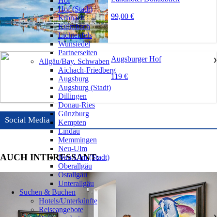
Hof
Hof (Stadt)
99,00 €
Kronach
Kulmbach
Lichtenfels
Wunsiedel
Partnerseiten
Augsburger Hof
Allgäu/Bay. Schwaben
❯
Aichach-Friedberg
119 €
Augsburg
Augsburg (Stadt)
Dillingen
Donau-Ries
Günzburg
Social Media
Kempten
Lindau
Memmingen
Neu-Ulm
AUCH INTERESSANT:
Neu-Ulm (Stadt)
Oberallgäu
Ostallgäu
Unterallgäu
Suchen & Buchen
Hotels/Unterkünfte
Reiseangebote
❯