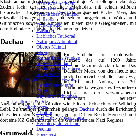
Klosteranlage untergebracht ist, in vielfältigen Ausstellungen lebendig.
Fränkische Schweiz
Zudem lockt der neu gestaltete Marktplatz mit seinen schönen
Fränkisches Seenland
historischen Bürgerhäusern. Das Erholungsgebiet Pucher Meer, das
Fränkisches Weinland
reizvolle Brucker Umland mit seinen ausgedehnten Wald- und
Frankenalb
Grünflächen sowie die Amperauen bieten ideale Gelegenheiten, mit
Frankenwald
dem Rad oder zu Fuß intakte Natur zu genießen.
Haßberge
Liebliches Taubertal
Dachau
Naturpark Altmühltal
Oberes Maintal
Rhön
Ein Städtchen mit malerischer
Romantisches Franken
Altstadt, das auf 1200 Jahre
Spessart-Mainland
Geschichte zurückblicken kann. Das
Städteregion Nürnberg
Dachauer Moos, von dem heute nur
Steigerwald
noch Teilbereiche erhalten sind, war
Allgäu/Bayerisch Schwaben
❯
im 19. und Anfang des 20.
Hotels/Unterkünfte
Jahrhunderts wegen des besonderen
Allgäu
Lichts und der verwunschenen
Bayerisch-Schwaben
Landschaft beliebter
Landkreise & Orte
Anziehungspunkt für Künstler wie Eduard Schleich oder Willhelm
Oberbayern
❯
Leibl. Zu trauriger Berühmheit gelangte
Dachau
durch die Errichtung
Altötting
eines der ersten Konzentrationslager im Dritten Reich. Heute erinnert
Bad Tölz - Wolfratshausen
dort eine KZ-Gedenkstätte an die Gräueltaten des Nazi-Regimes.
Berchtesgadener Land
Dachau
Grünwald
Ebersberg