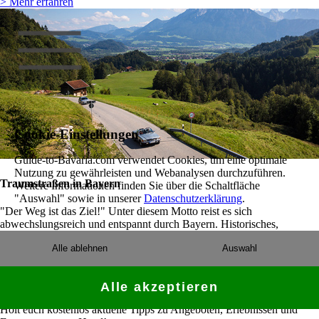
> Mehr erfahren
Cookie-Einstellungen
Guide-to-Bavaria.com verwendet Cookies, um eine optimale
Nutzung zu gewährleisten und Webanalysen durchzuführen.
Traumstraßen in Bayern
Weitere Informationen finden Sie über die Schaltfläche
"Auswahl" sowie in unserer
Datenschutzerklärung
.
"Der Weg ist das Ziel!" Unter diesem Motto reist es sich
abwechslungsreich und entspannt durch Bayern. Historisches,
Lehrreiches und einfach Sehenswertes erwartet die Fahrer.
Alle ablehnen
Auswahl
> Mehr erfahren
Bayern Newsletter
Alle akzeptieren
Holt euch kostenlos aktuelle Tipps zu Angeboten, Erlebnissen und