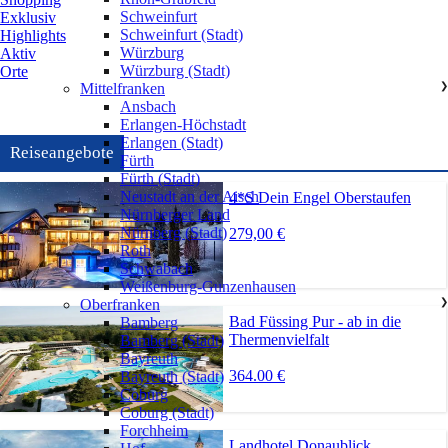
Schweinfurt
Exklusiv
Schweinfurt (Stadt)
Highlights
Würzburg
Aktiv
Würzburg (Stadt)
Orte
Mittelfranken
❯
Ansbach
Erlangen-Höchstadt
Erlangen (Stadt)
Reiseangebote
Fürth
Fürth (Stadt)
Neustadt an der Aisch
4*S Dein Engel Oberstaufen
Nürnberger Land
Nürnberg (Stadt)
279,00 €
Roth
Schwabach
Weißenburg-Gunzenhausen
Oberfranken
❯
Bad Füssing Pur - ab in die
Bamberg
Thermenvielfalt
Bamberg (Stadt)
Bayreuth
364.00 €
Bayreuth (Stadt)
Coburg
Coburg (Stadt)
Forchheim
Landhotel Donaublick