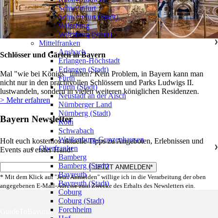
Schweinfurt
Schweinfurt (Stadt)
Würzburg
Würzburg (Stadt)
Mittelfranken
❯
Ansbach
Schlösser und Gärten in Bayern
Erlangen-Höchstadt
Erlangen (Stadt)
Mal "wie bei Königs" fühlen? Kein Problem, in Bayern kann man
Fürth
nicht nur in den prachtvollen Schlössern und Parks Ludwigs II.
Fürth (Stadt)
lustwandeln, sondern in vielen weiteren königlichen Residenzen.
Neustadt an der Aisch
> Mehr erfahren
Nürnberger Land
Nürnberg (Stadt)
Bayern Newsletter
Roth
Schwabach
Weißenburg-Gunzenhausen
Holt euch kostenlos aktuelle Tipps zu Angeboten, Erlebnissen und
Oberfranken
❯
Events aus erster Hand!
Bamberg
Bamberg (Stadt)
Bayreuth
* Mit dem Klick auf "Jetzt Anmelden" willige ich in die Verarbeitung der oben
Bayreuth (Stadt)
angegebenen E-Mail-Adresse zum Zwecke des Erhalts des Newsletters ein.
Coburg
Coburg (Stadt)
Forchheim
GuideToBavaria