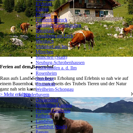
Eichstätt
Erding
Freising
Fürstenfeldbruck
Garmisch-Partenkirchen
Ingolstadt
Landsberg am Lech
Miesbach
Mühldorf am Inn
München
München (Stadt)
Neuburg-Schrobenhausen
Ferien auf dem Bauernhof
Pfaffenhofen a. d. Ilm
Rosenheim
Raus aufs Land! Selten liegen Erholung und Erlebnis so nah wie auf
Starnberg
einem Bauernhof, wo man abseits des Trubels Tieren und der Natur
Traunstein
ganz nah sein kann.
Weilheim-Schongau
> Mehr erfahren
Niederbayern
❯
Deggendorf
Dingolfing-Landau
Freyung-Grafenau
Kelheim
Landshut
Landshut (Stadt)
Passau