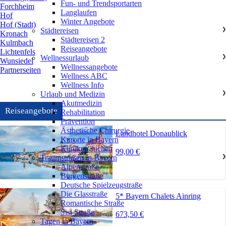
Fun- und Trendsportarten
Forchheim
Langlaufen
Hof
Winter Angebote
Hof (Stadt)
Städtereisen
❯
Kronach
Städtereisen 2
Kulmbach
Reiseangebote
Lichtenfels
Wellnessurlaub
❯
Wunsiedel
Wellnessangebote
Partnerseiten
Wellness ABC
Wellness Info
Urlaub und Medizin
❯
Akutmedizin
Reiseangebote
Rehabilitation
Prävention
Ästhetische Chirurgie
Landhotel Donaublick
Kurorte in Bayern
Kliniken suchen
99,00 €
Traumstraßen in Bayern
❯
Alpenstraße
Burgenstraße
Deutsche Spielzeugstraße
Die Glasstraße
5* Bayern Chalets Ainring
Romantische Straße
Sisi Straße
673,50 €
Tagen in Bayern