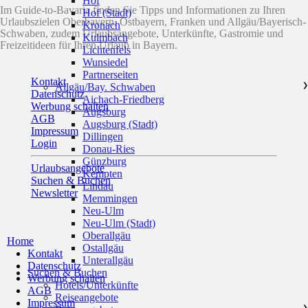
Hof
Im Guide-to-Bavaria finden Sie Tipps und Informationen zu Ihren
Hof (Stadt)
Urlaubszielen Oberbayern, Ostbayern, Franken und Allgäu/Bayerisch-
Kronach
Schwaben, zudem Urlaubsangebote, Unterkünfte, Gastromie und
Kulmbach
Freizeitideen für Ihren Urlaub in Bayern.
Lichtenfels
Wunsiedel
Partnerseiten
Kontakt
Allgäu/Bay. Schwaben
❯
Datenschutz
Aichach-Friedberg
Werbung schalten
Augsburg
AGB
Augsburg (Stadt)
Impressum
Dillingen
Login
Donau-Ries
Günzburg
Urlaubsangebote
Kempten
Suchen & Buchen
Lindau
Newsletter
Memmingen
Neu-Ulm
Neu-Ulm (Stadt)
Oberallgäu
Home
Ostallgäu
Kontakt
Unterallgäu
Datenschutz
Suchen & Buchen
Werbung schalten
Hotels/Unterkünfte
AGB
Reiseangebote
Impressum
❯