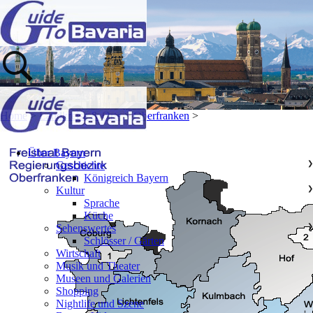
Home
>
Landkreise & Orte
>
Oberfranken
>
Über Bayern
Geschichte
❯
Königreich Bayern
Kultur
❯
Sprache
Küche
Sehenswertes
❯
Schlösser / Gärten
Wirtschaft
Musik und Theater
Museen und Galerien
Shopping
Nightlife und Szene