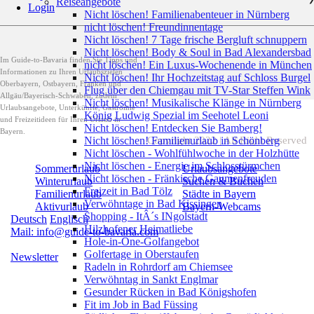
Reiseangebote
Login
Nicht löschen! Familienabenteuer in Nürnberg
nicht löschen! Freundinnentage
Nicht löschen! 7 Tage frische Bergluft schnuppern
Nicht löschen! Body & Soul in Bad Alexandersbad
Im Guide-to-Bavaria finden Sie Tipps und
nicht löschen! Ein Luxus-Wochenende in München
Informationen zu Ihren Urlaubszielen
Nicht löschen! Ihr Hochzeitstag auf Schloss Burgel
Oberbayern, Ostbayern, Franken und
Flug über den Chiemgau mit TV-Star Steffen Wink
Allgäu/Bayerisch-Schwaben, zudem
Nicht löschen! Musikalische Klänge in Nürnberg
Urlaubsangebote, Unterkünfte, Gastromie
König Ludwig Spezial im Seehotel Leoni
und Freizeitideen für Ihren Urlaub in
Nicht löschen! Entdecken Sie Bamberg!
Bayern.
Nicht löschen! Familienurlaub in Schönberg
Copyright 2022 | All Right Reserved
Nicht löschen - Wohlfühlwoche in der Holzhütte
Nicht löschen - Energie im Schlosstürmchen
Sommerurlaub
Urlaubsangebote
Nicht löschen - Fränkische Gaumenfreuden
Winterurlaub
Suchen & Buchen
Freizeit in Bad Tölz
Familienurlaub
Städte in Bayern
Verwöhntage in Bad Kissingen
Aktivurlaub
Bayern-Webcams
Shopping - ItÂ´s INgolstadt
Deutsch
Englisch
Hilzhofener Heimatliebe
Mail: info@guide-to-bavaria.com
Hole-in-One-Golfangebot
Golfertage in Oberstaufen
Newsletter
Radeln in Rohrdorf am Chiemsee
Verwöhntag in Sankt Englmar
Gesunder Rücken in Bad Königshofen
Fit im Job in Bad Füssing