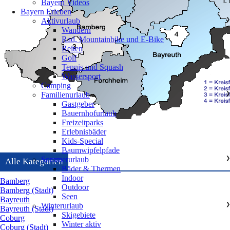
Bayern Videos
Bayern Erleben
Aktivurlaub
❯
Wandern
Rad, Mountainbike und E-Bike
Reiten
Golf
Tennis und Squash
Wassersport
Camping
Familienurlaub
❯
Gastgeber
Bauernhofurlaub
Freizeitparks
Erlebnisbäder
Kids-Special
Baumwipfelpfade
Sommerurlaub
❯
Alle Kategorien
Bäder & Thermen
Indoor
Bamberg
Outdoor
Bamberg (Stadt)
Seen
Bayreuth
Winterurlaub
❯
Bayreuth (Stadt)
Skigebiete
Coburg
Winter aktiv
Coburg (Stadt)