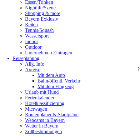
Essen/Trinken
Nightlife/Szene
Shopping & more
Bayern Exklusiv
Reiten
Tennis/Squash
Wassersport
Indoor
Outdoor
Unternehmen Eintragen
Reiseplanung
Allg. Info
Anreise
❯
Mit dem Auto
Bahn/öffentl. Verkehr
Mit dem Flugzeug
Urlaub mit Hund
Ferienkalender
Hotelklassifizierung
Mietwagen
Routenplaner & Stadtpläne
Webcams in Bayern
Wetter in Bayern
Zollbestimmungen