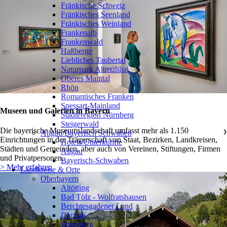
Fränkische Schweiz
Fränkisches Seenland
Fränkisches Weinland
Frankenalb
Frankenwald
Haßberge
Liebliches Taubertal
Naturpark Altmühltal
Oberes Maintal
Rhön
Romantisches Franken
Spessart-Mainland
Museen und Galerien in Bayern
Städteregion Nürnberg
Steigerwald
Die bayerische Museumslandschaft umfasst mehr als 1.150
Allgäu/Bayerisch Schwaben
❯
Einrichtungen in der Trägerschaft von Staat, Bezirken, Landkreisen,
Hotels/Unterkünfte
Städten und Gemeinden, aber auch von Vereinen, Stiftungen, Firmen
Allgäu
und Privatpersonen.
Bayerisch-Schwaben
> Mehr erfahren
Landkreise & Orte
Oberbayern
❯
Altötting
Bad Tölz - Wolfratshausen
Berchtesgadener Land
Dachau
Ebersberg