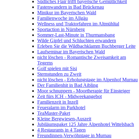
Südliches Flair trifft bayerische Gemütlichkeit
Fastenwandern in Bad Brückenau
Minikur im Bayerischen Wald
Familienwoche im Allgäu
Wellness und Traktorfahren im Altmühltal
Sportaction in Nürnberg
Sommer-Last-Minute in Thurmansbang
Wilde Gipfel und Schluchten erwandern
Erleben Sie die Wildbachklamm Buchberger Leite
Laufseminar im Bayerischen Wald
nicht löschen - Romantische Zweisamkeit am
Tegerns
Golf spielen mit Sisi
Sternstunden zu Zweit
nicht löschen - Erholungstage im Alpenhof Murnau
Der Familienhit in Bad Aibling
Moor schnuppern - Moortherapie für Einsteiger
Zeit fürs ICH - Midweekangebot
Familienzeit in Inzell
Feueralarm im Parkhotel
TeaMaster-Paket
Kleine Bergwiesen-Auszeit
Jubiläumspaket 125 Jahre Alpenhotel Wittelsbach
4 Restaurants in 4 Tagen
Freundinnen-Verwöhntage in Murnau