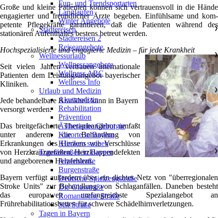
Fun- und Trendsportarten
Große und kleine Patienten können sich vertrauensvoll in die Hände
Langlaufen
engagierter und freundlicher Ärzte begeben. Einfühlsame und kom-
Winter Angebote
petente Pflegekräfte garantieren, daß die Patienten während des
Städtereisen
❯
stationären Aufenthaltes bestens betreut werden.
Städtereisen 2
Reiseangebote
Hochspezialisierte und engagierte Medizin – für jede Krankheit
Wellnessurlaub
❯
Wellnessangebote
Seit vielen Jahren vertrauen internationale
Wellness ABC
Patienten dem Leistungsangebot bayerischer
Wellness Info
Kliniken.
Urlaub und Medizin
❯
Akutmedizin
Jede behandelbare Krankheit kann in Bayern
Rehabilitation
versorgt werden.
Prävention
Ästhetische Chirurgie
Das breitgefächerte Therapieangebot umfaßt
Kurorte in Bayern
unter anderem die Behandlung von
Kliniken suchen
Erkrankungen des Herzens wie Verschlüsse
Traumstraßen in Bayern
❯
von Herzkranzgefäßen, Herzklappendefekten
Alpenstraße
und angeborenen Herzfehlern.
Burgenstraße
Bayern verfügt außerdem über ein dichtes Netz von "überregionalen
Deutsche Spielzeugstraße
Stroke Units" zur Behandlung von Schlaganfällen. Daneben besteht
Die Glasstraße
das europaweit umfangreichste Spezialangebot an
Romantische Straße
Frührehabilitationsbetten für schwere Schädelhirnverletzungen.
Sisi Straße
Tagen in Bayern