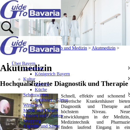
Home
>
Bayern Erleben
>
Urlaub und Medizin
>
Akutmedizin
>
Über Bayern
Akutmedizin
Geschichte
❯
Königreich Bayern
Kultur
❯
Hochqualifizierte Diagnostik und Therapie
Sprache
Küche
Sehenswertes
❯
Schnell, effektiv und schonend -
Schlösser / Gärten
Bayerische Krankenhäuser bieten
Wirtschaft
Diagnostik und Therapie auf
Musik und Theater
höchstem Niveau. Neue
Museen und Galerien
Entwicklungen in der Medizin,
Shopping
Medizintechnik und Pharmazie
Nightlife und Szene
finden laufend Eingang in ein