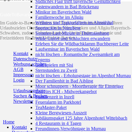
Südliches Flair trifft bayerische Gemütlichkeit
Fastenwandern in Bad Brückenau
Minikur im Bayerischen Wald
GuideToBavaria
Familienwoche im Allgäu
Wellness und Traktorfahren im Altmühltal
Im Guide-to-Bavaria finden Sie Tipps und Informationen zu Ihren
Sportaction in Nürnberg
Urlaubszielen Oberbayern, Ostbayern, Franken und Allgäu/Bayerisch-
Schwaben, zudem Urlaubsangebote, Unterkünfte, Gastromie und
Sommer-Last-Minute in Thurmansbang
Freizeitideen für Ihren Urlaub in Bayern.
Wilde Gipfel und Schluchten erwandern
Erleben Sie die Wildbachklamm Buchberger Leite
Laufseminar im Bayerischen Wald
Kontakt
nicht löschen - Romantische Zweisamkeit am
Datenschutz
Tegerns
Werbung schalten
Golf spielen mit Sisi
AGB
Sternstunden zu Zweit
Impressum
nicht löschen - Erholungstage im Alpenhof Murnau
Login
Der Familienhit in Bad Aibling
Moor schnuppern - Moortherapie für Einsteiger
Urlaubsangebote
Zeit fürs ICH - Midweekangebot
Suchen & Buchen
Familienzeit in Inzell
Newsletter
Feueralarm im Parkhotel
TeaMaster-Paket
Kleine Bergwiesen-Auszeit
Jubiläumspaket 125 Jahre Alpenhotel Wittelsbach
Home
4 Restaurants in 4 Tagen
Kontakt
Freundinnen-Verwöhntage in Murnau