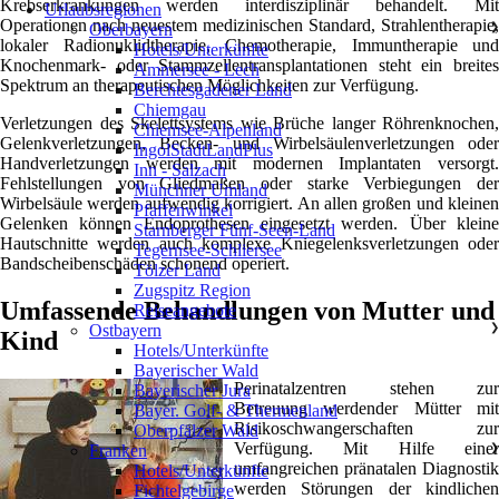
Krebserkrankungen werden interdisziplinär behandelt. Mit
Urlaubsregionen
Operationen nach neuestem medizinischen Standard, Strahlentherapie,
Oberbayern
❯
lokaler Radionuklidtherapie, Chemotherapie, Immuntherapie und
Hotels/Unterkünfte
Knochenmark- oder Stammzellentransplantationen steht ein breites
Ammersee - Lech
Spektrum an therapeutischen Möglichkeiten zur Verfügung.
Berchtesgadener Land
Chiemgau
Verletzungen des Skelettsystems wie Brüche langer Röhrenknochen,
Chiemsee-Alpenland
Gelenkverletzungen, Becken- und Wirbelsäulenverletzungen oder
IngolStadtLandPlus
Handverletzungen werden mit modernen Implantaten versorgt.
Inn - Salzach
Fehlstellungen von Gliedmaßen oder starke Verbiegungen der
Münchner Umland
Wirbelsäule werden aufwendig korrigiert. An allen großen und kleinen
Pfaffenwinkel
Gelenken können Endoprothesen eingesetzt werden. Über kleine
Starnberger Fünf-Seen-Land
Hautschnitte werden auch komplexe Kniegelenksverletzungen oder
Tegernsee-Schliersee
Bandscheibenschäden schonend operiert.
Tölzer Land
Zugspitz Region
Umfassende Behandlungen von Mutter und
Reiseangebote
Ostbayern
❯
Kind
Hotels/Unterkünfte
Bayerischer Wald
Perinatalzentren stehen zur
Bayerischer Jura
Betreuung werdender Mütter mit
Bayer. Golf- & Thermenland
Risikoschwangerschaften zur
Oberpfälzer Wald
Verfügung. Mit Hilfe einer
Franken
❯
umfangreichen pränatalen Diagnostik
Hotels/Unterkünfte
werden Störungen der kindlichen
Fichtelgebirge