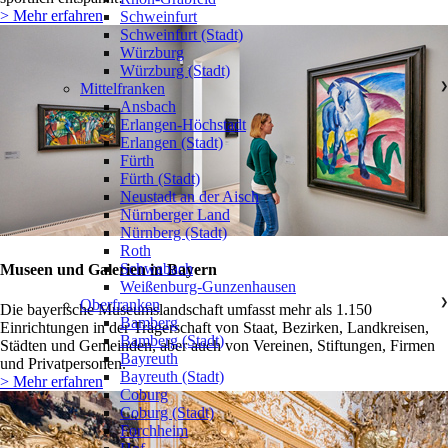
> Mehr erfahren
Schweinfurt
Schweinfurt (Stadt)
Würzburg
Würzburg (Stadt)
Mittelfranken
❯
Ansbach
Erlangen-Höchstadt
Erlangen (Stadt)
Fürth
Fürth (Stadt)
Neustadt an der Aisch
Nürnberger Land
Nürnberg (Stadt)
Roth
Schwabach
Museen und Galerien in Bayern
Weißenburg-Gunzenhausen
Oberfranken
❯
Die bayerische Museumslandschaft umfasst mehr als 1.150
Bamberg
Einrichtungen in der Trägerschaft von Staat, Bezirken, Landkreisen,
Bamberg (Stadt)
Städten und Gemeinden, aber auch von Vereinen, Stiftungen, Firmen
Bayreuth
und Privatpersonen.
Bayreuth (Stadt)
> Mehr erfahren
Coburg
Coburg (Stadt)
Forchheim