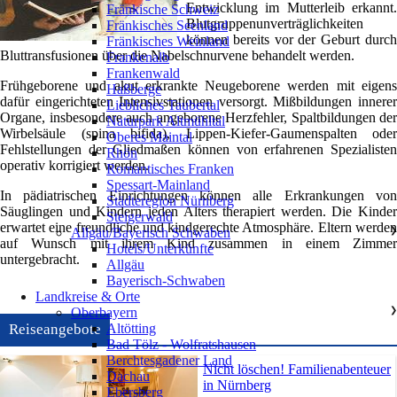
Entwicklung im Mutterleib erkannt.
Fränkische Schweiz
Blutgruppenunverträglichkeiten
Fränkisches Seenland
können bereits vor der Geburt durch
Fränkisches Weinland
Bluttransfusionen über die Nabelschnurvene behandelt werden.
Frankenalb
Frankenwald
Frühgeborene und akut erkrankte Neugeborene werden mit eigens
Haßberge
dafür eingerichteten Intensivstationen versorgt. Mißbildungen innerer
Liebliches Taubertal
Organe, insbesondere auch angeborene Herzfehler, Spaltbildungen der
Naturpark Altmühltal
Wirbelsäule (spina bifida), Lippen-Kiefer-Gaumenspalten oder
Oberes Maintal
Fehlstellungen der Gliedmaßen können von erfahrenen Spezialisten
Rhön
operativ korrigiert werden.
Romantisches Franken
Spessart-Mainland
In pädiatrischen Einrichtungen können alle Erkrankungen von
Städteregion Nürnberg
Säuglingen und Kindern jeden Alters therapiert werden. Die Kinder
Steigerwald
erwartet eine freundliche und kindgerechte Atmosphäre. Eltern werden
Allgäu/Bayerisch Schwaben
❯
auf Wunsch mit ihrem Kind zusammen in einem Zimmer
Hotels/Unterkünfte
untergebracht.
Allgäu
Bayerisch-Schwaben
Landkreise & Orte
Oberbayern
❯
Altötting
Reiseangebote
Bad Tölz - Wolfratshausen
Berchtesgadener Land
Nicht löschen! Familienabenteuer
Dachau
in Nürnberg
Ebersberg