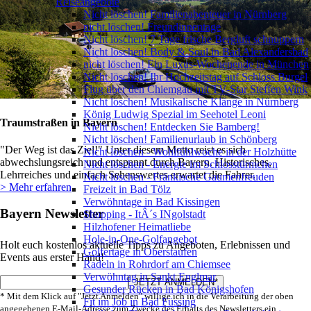
Reiseangebote
Nicht löschen! Familienabenteuer in Nürnberg
nicht löschen! Freundinnentage
Nicht löschen! 7 Tage frische Bergluft schnuppern
Nicht löschen! Body & Soul in Bad Alexandersbad
nicht löschen! Ein Luxus-Wochenende in München
Nicht löschen! Ihr Hochzeitstag auf Schloss Burgel
Flug über den Chiemgau mit TV-Star Steffen Wink
Nicht löschen! Musikalische Klänge in Nürnberg
König Ludwig Spezial im Seehotel Leoni
Traumstraßen in Bayern
Nicht löschen! Entdecken Sie Bamberg!
Nicht löschen! Familienurlaub in Schönberg
"Der Weg ist das Ziel!" Unter diesem Motto reist es sich
Nicht löschen - Wohlfühlwoche in der Holzhütte
abwechslungsreich und entspannt durch Bayern. Historisches,
Nicht löschen - Energie im Schlosstürmchen
Lehrreiches und einfach Sehenswertes erwartet die Fahrer.
Nicht löschen - Fränkische Gaumenfreuden
> Mehr erfahren
Freizeit in Bad Tölz
Verwöhntage in Bad Kissingen
Bayern Newsletter
Shopping - ItÂ´s INgolstadt
Hilzhofener Heimatliebe
Hole-in-One-Golfangebot
Holt euch kostenlos aktuelle Tipps zu Angeboten, Erlebnissen und
Golfertage in Oberstaufen
Events aus erster Hand!
Radeln in Rohrdorf am Chiemsee
Verwöhntag in Sankt Englmar
Gesunder Rücken in Bad Königshofen
* Mit dem Klick auf "Jetzt Anmelden" willige ich in die Verarbeitung der oben
Fit im Job in Bad Füssing
angegebenen E-Mail-Adresse zum Zwecke des Erhalts des Newsletters ein.