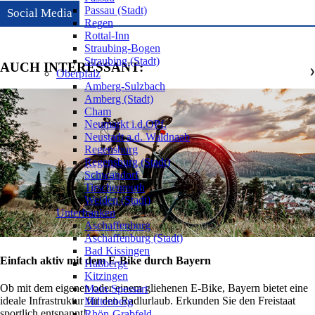
Passau (Stadt)
Social Media
Regen
Rottal-Inn
Straubing-Bogen
Straubing (Stadt)
AUCH INTERESSANT:
Oberpfalz
❯
Amberg-Sulzbach
Amberg (Stadt)
Cham
Neumarkt i.d.OPf.
Neustadt a.d. Waldnaab
Regensburg
Regensburg (Stadt)
Schwandorf
Tirschenreuth
Weiden (Stadt)
Unterfranken
❯
Aschaffenburg
Aschaffenburg (Stadt)
Bad Kissingen
Einfach aktiv mit dem E-Bike durch Bayern
Haßberge
Kitzingen
Ob mit dem eigenen oder einem gliehenen E-Bike, Bayern bietet eine
Main-Spessart
ideale Infrastruktur für den Radlurlaub. Erkunden Sie den Freistaat
Miltenberg
sportlich entspannt!
Rhön-Grabfeld