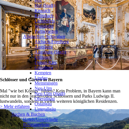
Hof
Hof (Stadt)
Kronach
Kulmbach
Lichtenfels
Wunsiedel
Partnerseiten
Allgäu/Bay. Schwaben
❯
Aichach-Friedberg
Augsburg
Augsburg (Stadt)
Dillingen
Donau-Ries
Günzburg
Kempten
Lindau
Schlösser und Gärten in Bayern
Memmingen
Neu-Ulm
Mal "wie bei Königs" fühlen? Kein Problem, in Bayern kann man
Neu-Ulm (Stadt)
nicht nur in den prachtvollen Schlössern und Parks Ludwigs II.
Oberallgäu
lustwandeln, sondern in vielen weiteren königlichen Residenzen.
Ostallgäu
> Mehr erfahren
Unterallgäu
Suchen & Buchen
Hotels/Unterkünfte
Reiseangebote
❯