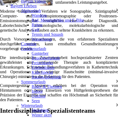
Bayern Videos
umfassendes Leistungsangebot.
Bayern Erleben
Aktivurlaub
❯
Moderne bildgebende Verfahren wie Sonographie, Szintigraphie,
Wandern
Computer- und Kernspintomographie oder Positronen-
Rad, Mountainbike und E-Bike
Emissionstomographie ermöglichen eine exakte Diagnostik.
Reiten
Labortechnische immunologische, molekularbiologische und
Golf
genetische Analysen erlauben auch seltene Krankheiten zu erkennen.
Tennis und Squash
Durch Vorsorgeuntersuchungen, die von erfahrenen Spezialisten
Wassersport
durchgeführt werden, kann ernsthaften Gesundheitsstörungen
Camping
vorgebeugt werden.
Familienurlaub
❯
Gastgeber
Die interdisziplinäre Zusammenarbeit hochspezialisierter Zentren
Bauernhofurlaub
gewährleistet eine umfassende Therapie auch komplizierter
Freizeitparks
Erkrankungen. Schonende Behandlungsverfahren in Kathetertechnik
Erlebnisbäder
und Operationen über winzige Hautschnitte (minimal-invasive
Kids-Special
Chirurgie) minimieren die Belastung für den Patienten.
Baumwipfelpfade
Sommerurlaub
❯
Computergestütze Systeme erhöhen bei der Operation von
Bäder & Thermen
Hirntumoren oder beim Einsetzen von Hüftgelenksprothesen die
Indoor
Präzision der Eingriffe und schaffen ein Höchstmaß an Sicherheit für
Outdoor
den Patienten.
Seen
Winterurlaub
❯
Interdisziplinäre Spezialistenteams
Skigebiete
Winter aktiv