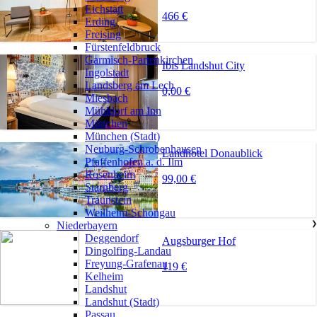
Eichstätt
466 €
Erding
Freising
Fürstenfeldbruck
Garmisch-Partenkirchen
Ibis Landshut City
Ingolstadt
Landsberg am Lech
0,00 €
Miesbach
Mühldorf am Inn
München
München (Stadt)
Neuburg-Schrobenhausen
Landhotel Donaublick
Pfaffenhofen a. d. Ilm
Rosenheim
99,00 €
Starnberg
Traunstein
Weilheim-Schongau
Niederbayern
❯
Deggendorf
Augsburger Hof
Dingolfing-Landau
Freyung-Grafenau
119 €
Kelheim
Landshut
Landshut (Stadt)
Passau