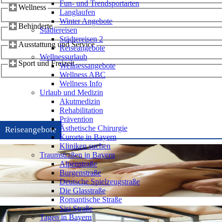
Fun- und Trendsportarten
Wellness
Langlaufen
Winter Angebote
Behinderte
Städtereisen
Städtereisen 2
Ausstattung und Service
Reiseangebote
Wellnessurlaub
Sport und Freizeit
Wellnessangebote
Wellness ABC
Wellness Info
Urlaub und Medizin
Akutmedizin
Rehabilitation
Prävention
Ästhetische Chirurgie
Reiseangebote
Kurorte in Bayern
Kliniken suchen
Traumstraßen in Bayern
Alpenstraße
Burgenstraße
Deutsche Spielzeugstraße
Die Glasstraße
Romantische Straße
Sisi Straße
Tagen in Bayern