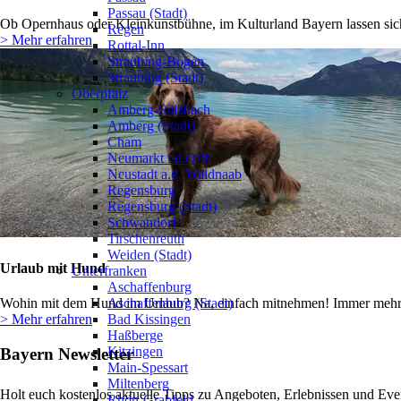
Passau (Stadt)
Ob Opernhaus oder Kleinkunstbühne, im Kulturland Bayern lassen sich
Regen
> Mehr erfahren
Rottal-Inn
Straubing-Bogen
Straubing (Stadt)
Oberpfalz
Amberg-Sulzbach
Amberg (Stadt)
Cham
Neumarkt i.d.OPf.
Neustadt a.d. Waldnaab
Regensburg
Regensburg (Stadt)
Schwandorf
Tirschenreuth
Weiden (Stadt)
Urlaub mit Hund
Unterfranken
Aschaffenburg
Wohin mit dem Hund im Urlaub? Na, einfach mitnehmen! Immer mehr b
Aschaffenburg (Stadt)
> Mehr erfahren
Bad Kissingen
Haßberge
Kitzingen
Bayern Newsletter
Main-Spessart
Miltenberg
Holt euch kostenlos aktuelle Tipps zu Angeboten, Erlebnissen und Eve
Rhön-Grabfeld