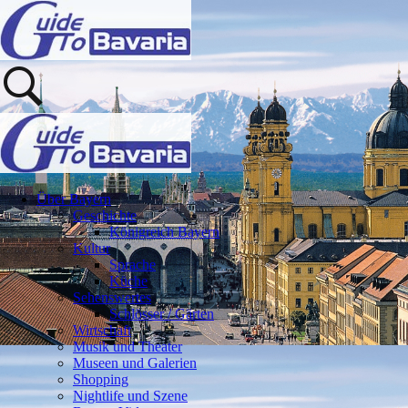
Über Bayern
Geschichte
Königreich Bayern
Kultur
Sprache
Küche
Sehenswertes
Schlösser / Gärten
Wirtschaft
Musik und Theater
Museen und Galerien
Shopping
Nightlife und Szene