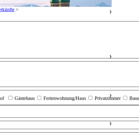
rkünfte
>
❯
❯
❯
of
Gästehaus
Ferienwohnung/Haus
Privatzimmer
Baue
❯