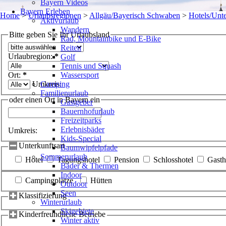
Bayern Videos
Bayern Erleben
Home
>
Urlaubsregionen
>
Allgäu/Bayerisch Schwaben
>
Hotels/Unte
Aktivurlaub
Wandern
Bitte geben Sie Ihr Urlaubsland
Rad, Mountainbike und E-Bike
Reiten
Urlaubregion:
*
Golf
Tennis und Squash
Ort:
*
Wassersport
Umkreis:
Camping
Familienurlaub
oder einen Ort in Bayern ein
Gastgeber
Bauernhofurlaub
Freizeitparks
Erlebnisbäder
Umkreis:
Kids-Special
Unterkunftsart
Baumwipfelpfade
Sommerurlaub
Hotel
Tagungshotel
Pension
Schlosshotel
Gasth
Bäder & Thermen
Indoor
Campingplätze
Hütten
Outdoor
Seen
Klassifizierung
Winterurlaub
Skigebiete
Kinderfreundliche Betriebe
Winter aktiv