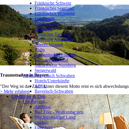
Fränkische Schweiz
Fränkisches Seenland
Fränkisches Weinland
Frankenalb
Frankenwald
Haßberge
Liebliches Taubertal
Naturpark Altmühltal
Oberes Maintal
Rhön
Romantisches Franken
Spessart-Mainland
Städteregion Nürnberg
Steigerwald
Traumstraßen in Bayern
Allgäu/Bayerisch Schwaben
Hotels/Unterkünfte
Allgäu
"Der Weg ist das Ziel!" Unter diesem Motto reist es sich abwechslungs
Bayerisch-Schwaben
> Mehr erfahren
Landkreise & Orte
Oberbayern
Altötting
Bad Tölz - Wolfratshausen
Berchtesgadener Land
Dachau
Ebersberg