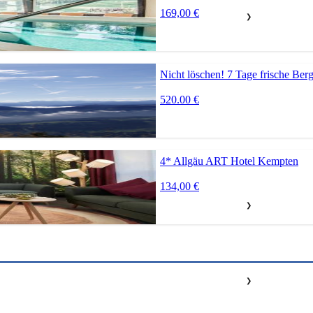
169,00 €
❯
Nicht löschen! 7 Tage frische Ber
520.00 €
4* Allgäu ART Hotel Kempten
134,00 €
❯
❯