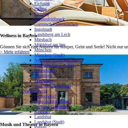
Eichstätt
Erding
Freising
Fürstenfeldbruck
Garmisch-Partenkirchen
Ingolstadt
Landsberg am Lech
Wellness in Bayern
Miesbach
Mühldorf am Inn
Gönnen Sie sich eine Auszeit für Körper, Geist und Seele! Nicht nur u
München
> Mehr erfahren
München (Stadt)
Neuburg-Schrobenhausen
Pfaffenhofen a. d. Ilm
Rosenheim
Starnberg
Traunstein
Weilheim-Schongau
Niederbayern
Deggendorf
Dingolfing-Landau
Freyung-Grafenau
Kelheim
Landshut
Landshut (Stadt)
Musik und Theater in Bayern
Passau