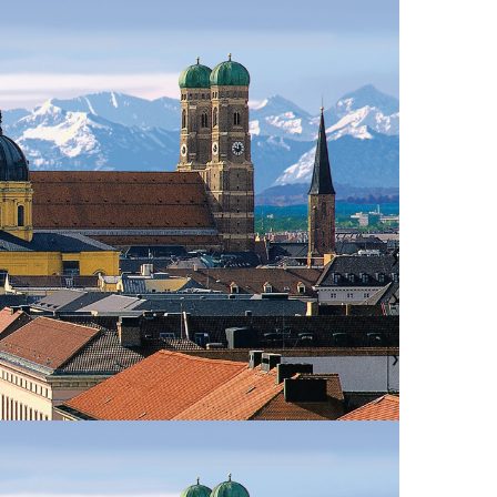
❯
❯
❯