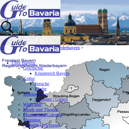
Home
>
Landkreise & Orte
>
Niederbayern
>
Über Bayern
Geschichte
❯
Königreich Bayern
Kultur
❯
Sprache
Küche
Sehenswertes
❯
Schlösser / Gärten
Wirtschaft
Musik und Theater
Museen und Galerien
Shopping
Nightlife und Szene