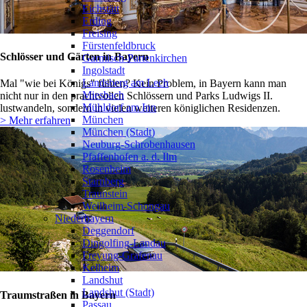
Eichstätt
Erding
Freising
Fürstenfeldbruck
Schlösser und Gärten in Bayern
Garmisch-Partenkirchen
Ingolstadt
Landsberg am Lech
Mal "wie bei Königs" fühlen? Kein Problem, in Bayern kann man
Miesbach
nicht nur in den prachtvollen Schlössern und Parks Ludwigs II.
Mühldorf am Inn
lustwandeln, sondern in vielen weiteren königlichen Residenzen.
München
> Mehr erfahren
München (Stadt)
Neuburg-Schrobenhausen
Pfaffenhofen a. d. Ilm
Rosenheim
Starnberg
Traunstein
Weilheim-Schongau
Niederbayern
❯
Deggendorf
Dingolfing-Landau
Freyung-Grafenau
Kelheim
Landshut
Landshut (Stadt)
Traumstraßen in Bayern
Passau