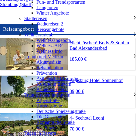
Fun- und Trendsportarten
Straubing (Stadt)
Langlaufen
Winter Angebote
Städtereisen
❯
Städtereisen 2
Reiseangebote
Reiseangebote
Wellnessurlaub
❯
Wellnessangebote
Nicht löschen! Body & Soul in
Wellness ABC
Bad Alexandersbad
Wellness Info
Urlaub und Medizin
❯
185.00 €
Akutmedizin
Rehabilitation
Prävention
Ästhetische Chirurgie
Augsburg Hotel Sonnenhof
Kurorte in Bayern
Kliniken suchen
39,00 €
Traumstraßen in Bayern
❯
Alpenstraße
Burgenstraße
Deutsche Spielzeugstraße
Die Glasstraße
4⭑ Seehotel Leoni
Romantische Straße
Sisi Straße
70,00 €
Tagen in Bayern