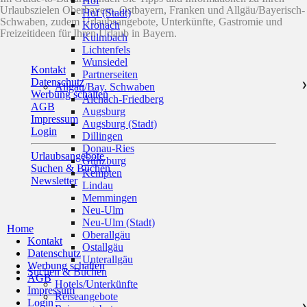
Hof
Urlaubszielen Oberbayern, Ostbayern, Franken und Allgäu/Bayerisch-
Hof (Stadt)
Schwaben, zudem Urlaubsangebote, Unterkünfte, Gastromie und
Kronach
Freizeitideen für Ihren Urlaub in Bayern.
Kulmbach
Lichtenfels
Wunsiedel
Kontakt
Partnerseiten
Datenschutz
Allgäu/Bay. Schwaben
❯
Werbung schalten
Aichach-Friedberg
AGB
Augsburg
Impressum
Augsburg (Stadt)
Login
Dillingen
Donau-Ries
Urlaubsangebote
Günzburg
Suchen & Buchen
Kempten
Newsletter
Lindau
Memmingen
Neu-Ulm
Neu-Ulm (Stadt)
Home
Oberallgäu
Kontakt
Ostallgäu
Datenschutz
Unterallgäu
Werbung schalten
Suchen & Buchen
AGB
Hotels/Unterkünfte
Impressum
Reiseangebote
Login
❯