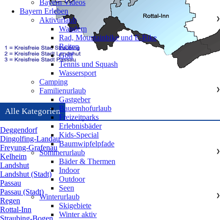
Bayern Videos
Bayern Erleben
Aktivurlaub
❯
Wandern
Rad, Mountainbike und E-Bike
Reiten
Golf
Tennis und Squash
Wassersport
Camping
Familienurlaub
❯
Gastgeber
Bauernhofurlaub
Alle Kategorien
Freizeitparks
Erlebnisbäder
Deggendorf
Kids-Special
Dingolfing-Landau
Baumwipfelpfade
Freyung-Grafenau
Sommerurlaub
❯
Kelheim
Bäder & Thermen
Landshut
Indoor
Landshut (Stadt)
Outdoor
Passau
Seen
Passau (Stadt)
Winterurlaub
❯
Regen
Skigebiete
Rottal-Inn
Winter aktiv
Straubing-Bogen