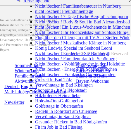
Reiseangebote
Nicht löschen! Familienabenteuer in Nürnberg
nicht löschen! Freundinnentage
Nicht löschen! 7 Tage frische Bergluft schnuppern
Im Guide-to-Bavaria finden Sie Tipps und
Nicht löschen! Body & Soul in Bad Alexandersbad
Informationen zu Ihren Urlaubszielen
nicht löschen! Ein Luxus-Wochenende in München
Oberbayern, Ostbayern, Franken und
Nicht löschen! Ihr Hochzeitstag auf Schloss Burgel
Allgäu/Bayerisch-Schwaben, zudem
Flug über den Chiemgau mit TV-Star Steffen Wink
Urlaubsangebote, Unterkünfte, Gastromie
Nicht löschen! Musikalische Klänge in Nürnberg
und Freizeitideen für Ihren Urlaub in
König Ludwig Spezial im Seehotel Leoni
Bayern.
Nicht löschen! Entdecken Sie Bamberg!
Copyright 2022 | All Right Reserved
Nicht löschen! Familienurlaub in Schönberg
Nicht löschen - Wohlfühlwoche in der Holzhütte
Sommerurlaub
Urlaubsangebote
Nicht löschen - Energie im Schlosstürmchen
Winterurlaub
Suchen & Buchen
Nicht löschen - Fränkische Gaumenfreuden
Familienurlaub
Städte in Bayern
Freizeit in Bad Tölz
Aktivurlaub
Bayern-Webcams
Verwöhntage in Bad Kissingen
Deutsch
Englisch
Shopping - ItÂ´s INgolstadt
Mail: info@guide-to-bavaria.com
Hilzhofener Heimatliebe
Hole-in-One-Golfangebot
Newsletter
Golfertage in Oberstaufen
Radeln in Rohrdorf am Chiemsee
Verwöhntag in Sankt Englmar
Gesunder Rücken in Bad Königshofen
Fit im Job in Bad Füssing