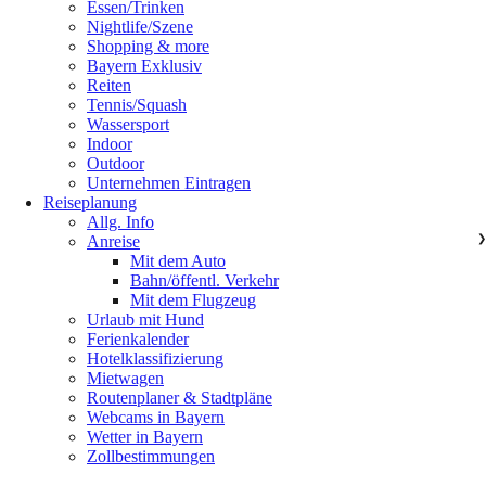
Essen/Trinken
Nightlife/Szene
Shopping & more
Bayern Exklusiv
Reiten
Tennis/Squash
Wassersport
Indoor
Outdoor
Unternehmen Eintragen
Reiseplanung
Allg. Info
Anreise
❯
Mit dem Auto
Bahn/öffentl. Verkehr
Mit dem Flugzeug
Urlaub mit Hund
Ferienkalender
Hotelklassifizierung
Mietwagen
Routenplaner & Stadtpläne
Webcams in Bayern
Wetter in Bayern
Zollbestimmungen