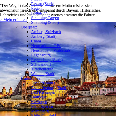
Passau (Stadt)
"Der Weg ist das Ziel!" Unter diesem Motto reist es sich
Regen
abwechslungsreich und entspannt durch Bayern. Historisches,
Rottal-Inn
Lehrreiches und einfach Sehenswertes erwartet die Fahrer.
Straubing-Bogen
> Mehr erfahren
Straubing (Stadt)
Oberpfalz
❯
Amberg-Sulzbach
Amberg (Stadt)
Cham
Neumarkt i.d.OPf.
Neustadt a.d. Waldnaab
Regensburg
Regensburg (Stadt)
Schwandorf
Tirschenreuth
Weiden (Stadt)
Unterfranken
❯
Aschaffenburg
Aschaffenburg (Stadt)
Bad Kissingen
Haßberge
Kitzingen
Main-Spessart
Miltenberg
Rhön-Grabfeld