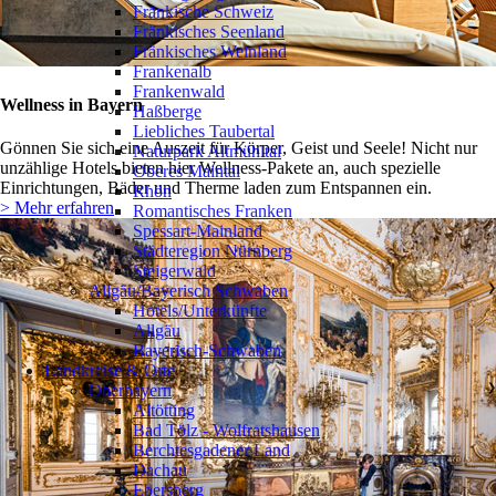
Fränkische Schweiz
Fränkisches Seenland
Fränkisches Weinland
Frankenalb
Frankenwald
Wellness in Bayern
Haßberge
Liebliches Taubertal
Gönnen Sie sich eine Auszeit für Körper, Geist und Seele! Nicht nur
Naturpark Altmühltal
unzählige Hotels bieten hier Wellness-Pakete an, auch spezielle
Oberes Maintal
Einrichtungen, Bäder und Therme laden zum Entspannen ein.
Rhön
> Mehr erfahren
Romantisches Franken
Spessart-Mainland
Städteregion Nürnberg
Steigerwald
Allgäu/Bayerisch Schwaben
❯
Hotels/Unterkünfte
Allgäu
Bayerisch-Schwaben
Landkreise & Orte
Oberbayern
❯
Altötting
Bad Tölz - Wolfratshausen
Berchtesgadener Land
Dachau
Ebersberg