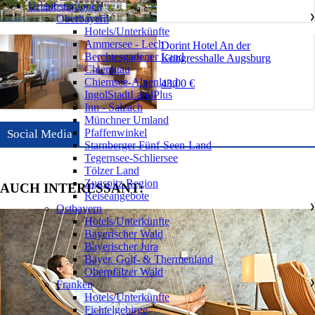
Urlaubsregionen
Oberbayern
❯
Hotels/Unterkünfte
Ammersee - Lech
Dorint Hotel An der
Berchtesgadener Land
Kongresshalle Augsburg
Chiemgau
Chiemsee-Alpenland
43,00 €
IngolStadtLandPlus
Inn - Salzach
Münchner Umland
Pfaffenwinkel
Social Media
Starnberger Fünf-Seen-Land
Tegernsee-Schliersee
Tölzer Land
Zugspitz Region
AUCH INTERESSANT:
Reiseangebote
Ostbayern
❯
Hotels/Unterkünfte
Bayerischer Wald
Bayerischer Jura
Bayer. Golf- & Thermenland
Oberpfälzer Wald
Franken
❯
Hotels/Unterkünfte
Fichtelgebirge