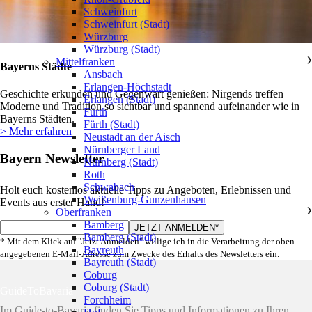
Schweinfurt
Schweinfurt (Stadt)
Würzburg
Würzburg (Stadt)
Mittelfranken
❯
Bayerns Städte
Ansbach
Erlangen-Höchstadt
Geschichte erkunden und Gegenwart genießen: Nirgends treffen
Erlangen (Stadt)
Moderne und Tradition so sichtbar und spannend aufeinander wie in
Fürth
Bayerns Städten.
Fürth (Stadt)
> Mehr erfahren
Neustadt an der Aisch
Nürnberger Land
Bayern Newsletter
Nürnberg (Stadt)
Roth
Schwabach
Holt euch kostenlos aktuelle Tipps zu Angeboten, Erlebnissen und
Weißenburg-Gunzenhausen
Events aus erster Hand!
Oberfranken
❯
Bamberg
Bamberg (Stadt)
* Mit dem Klick auf "Jetzt Anmelden" willige ich in die Verarbeitung der oben
Bayreuth
angegebenen E-Mail-Adresse zum Zwecke des Erhalts des Newsletters ein.
Bayreuth (Stadt)
Coburg
Coburg (Stadt)
GuideToBavaria
Forchheim
Im Guide-to-Bavaria finden Sie Tipps und Informationen zu Ihren