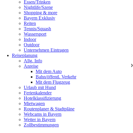
Essen/Trinken
Nightlife/Szene
Shopping & more
Bayern Exklusiv
Reiten
Tennis/Squash
Wassersport
Indoor
Outdoor
Unternehmen Eintragen
Reiseplanung
Allg. Info
Anreise
❯
Mit dem Auto
Bahn/öffentl. Verkehr
Mit dem Flugzeug
Urlaub mit Hund
Ferienkalender
Hotelklassifizierung
Mietwagen
Routenplaner & Stadtpläne
Webcams in Bayern
Wetter in Bayern
Zollbestimmungen