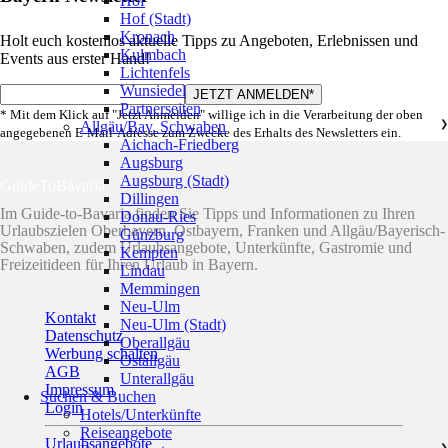
Hof
Hof (Stadt)
Kronach
Holt euch kostenlos aktuelle Tipps zu Angeboten, Erlebnissen und
Kulmbach
Events aus erster Hand!
Lichtenfels
Wunsiedel
Partnerseiten
* Mit dem Klick auf "Jetzt Anmelden" willige ich in die Verarbeitung der oben
Allgäu/Bay. Schwaben
❯
angegebenen E-Mail-Adresse zum Zwecke des Erhalts des Newsletters ein.
Aichach-Friedberg
Augsburg
Augsburg (Stadt)
GuideToBavaria
Dillingen
Im Guide-to-Bavaria finden Sie Tipps und Informationen zu Ihren
Donau-Ries
Urlaubszielen Oberbayern, Ostbayern, Franken und Allgäu/Bayerisch-
Günzburg
Schwaben, zudem Urlaubsangebote, Unterkünfte, Gastromie und
Kempten
Freizeitideen für Ihren Urlaub in Bayern.
Lindau
Memmingen
Neu-Ulm
Kontakt
Neu-Ulm (Stadt)
Datenschutz
Oberallgäu
Werbung schalten
Ostallgäu
AGB
Unterallgäu
Impressum
Suchen & Buchen
Login
Hotels/Unterkünfte
Reiseangebote
Urlaubsangebote
❯