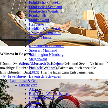
Fränkische Schweiz
Fränkisches Seenland
Fränkisches Weinland
Frankenalb
Frankenwald
Haßberge
Liebliches Taubertal
Naturpark Altmühltal
Oberes Maintal
Rhön
Romantisches Franken
Spessart-Mainland
Wellness in Bayern
Städteregion Nürnberg
Steigerwald
Allgäu/Bayerisch Schwaben
❯
Gönnen Sie sich eine Auszeit für Körper, Geist und Seele! Nicht nur
Hotels/Unterkünfte
unzählige Hotels bieten hier Wellness-Pakete an, auch spezielle
Allgäu
Einrichtungen, Bäder und Therme laden zum Entspannen ein.
Bayerisch-Schwaben
> Mehr erfahren
Landkreise & Orte
Oberbayern
❯
Altötting
Bad Tölz - Wolfratshausen
Berchtesgadener Land
Dachau
Ebersberg