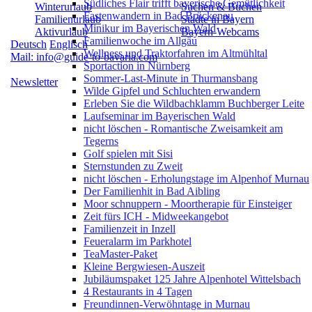
Südliches Flair trifft bayerische Gemütlichkeit
Winterurlaub
Suchen & Buchen
Fastenwandern in Bad Brückenau
Familienurlaub
Städte in Bayern
Minikur im Bayerischen Wald
Aktivurlaub
Bayern-Webcams
Familienwoche im Allgäu
Deutsch
Englisch
Wellness und Traktorfahren im Altmühltal
Mail: info@guide-to-bavaria.com
Sportaction in Nürnberg
Sommer-Last-Minute in Thurmansbang
Newsletter
Wilde Gipfel und Schluchten erwandern
Erleben Sie die Wildbachklamm Buchberger Leite
Laufseminar im Bayerischen Wald
nicht löschen - Romantische Zweisamkeit am
Tegerns
Golf spielen mit Sisi
Sternstunden zu Zweit
nicht löschen - Erholungstage im Alpenhof Murnau
Der Familienhit in Bad Aibling
Moor schnuppern - Moortherapie für Einsteiger
Zeit fürs ICH - Midweekangebot
Familienzeit in Inzell
Feueralarm im Parkhotel
TeaMaster-Paket
Kleine Bergwiesen-Auszeit
Jubiläumspaket 125 Jahre Alpenhotel Wittelsbach
4 Restaurants in 4 Tagen
Freundinnen-Verwöhntage in Murnau