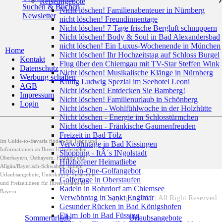
Reiseangebote
Suchen & Buchen
Nicht löschen! Familienabenteuer in Nürnberg
Newsletter
nicht löschen! Freundinnentage
Nicht löschen! 7 Tage frische Bergluft schnuppern
Nicht löschen! Body & Soul in Bad Alexandersbad
nicht löschen! Ein Luxus-Wochenende in München
Home
Nicht löschen! Ihr Hochzeitstag auf Schloss Burgel
Kontakt
Flug über den Chiemgau mit TV-Star Steffen Wink
Datenschutz
Nicht löschen! Musikalische Klänge in Nürnberg
Werbung schalten
König Ludwig Spezial im Seehotel Leoni
AGB
Nicht löschen! Entdecken Sie Bamberg!
Impressum
Nicht löschen! Familienurlaub in Schönberg
Login
Nicht löschen - Wohlfühlwoche in der Holzhütte
Nicht löschen - Energie im Schlosstürmchen
Nicht löschen - Fränkische Gaumenfreuden
Freizeit in Bad Tölz
Im Guide-to-Bavaria finden Sie Tipps und
Verwöhntage in Bad Kissingen
Informationen zu Ihren Urlaubszielen
Shopping - ItÂ´s INgolstadt
Oberbayern, Ostbayern, Franken und
Hilzhofener Heimatliebe
Allgäu/Bayerisch-Schwaben, zudem
Hole-in-One-Golfangebot
Urlaubsangebote, Unterkünfte, Gastromie
Golfertage in Oberstaufen
und Freizeitideen für Ihren Urlaub in
Radeln in Rohrdorf am Chiemsee
Bayern.
Verwöhntag in Sankt Englmar
Copyright 2022 | All Right Reserved
Gesunder Rücken in Bad Königshofen
Fit im Job in Bad Füssing
Sommerurlaub
Urlaubsangebote