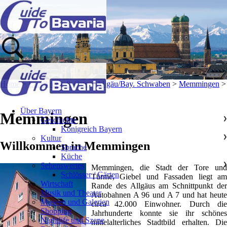
Home
>
Landkreise & Orte
>
Allgäu/Bay. Schwaben
>
Memmingen
>
Über Bayern
Memmingen
Geschichte
❯
Königreich Bayern
Kultur
❯
Willkommen in Memmingen
Sprache
Küche
Sehenswertes
❯
Memmingen, die Stadt der Tore und
Schlösser / Gärten
Türme, Giebel und Fassaden liegt am
Wirtschaft
Rande des Allgäus am Schnittpunkt der
Musik und Theater
Autobahnen A 96 und A 7 und hat heute
Museen und Galerien
circa 42.000 Einwohner. Durch die
Shopping
Jahrhunderte konnte sie ihr schönes
Nightlife und Szene
mittelalterliches Stadtbild erhalten. Die