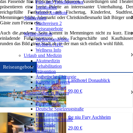
das Passende fürs leibliche Wohl. Museen, Ausstellungen und Theater
Fun- und Trendsportarten
präsentieren eine breite Palette an interessanter Unterhaltung. Der
Langlaufen
reichgefüllte Festkalender mit Fischertag, Kinderfest, Stadtfest,
Winter Angebote
Memmingen blüht, Jahrmarkt oder Christkindlesmarkt lädt Bürger und
Städtereisen
❯
Gäste zum Feiern ein.
Städtereisen 2
Reiseangebote
Auch die moderne Seite kommt in Memmingen nicht zu kurz. Eine
Wellnessurlaub
❯
einladende Fußgängerzone, viele Fachgeschäfte und Kaufhäuser
Wellnessangebote
runden das Bild einer Stadt ab, in der man sich einfach wohl fühlt.
Wellness ABC
Wellness Info
Urlaub und Medizin
❯
Akutmedizin
Rehabilitation
Reiseangebote
Prävention
Ästhetische Chirurgie
Landhotel Donaublick
Kurorte in Bayern
Kliniken suchen
99,00 €
Traumstraßen in Bayern
❯
Alpenstraße
Burgenstraße
Deutsche Spielzeugstraße
Die Glasstraße
the niu Fury Aschheim
Romantische Straße
Sisi Straße
29,00 €
Tagen in Bayern