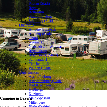
Passau (Stadt)
Regen
Rottal-Inn
Straubing-Bogen
Straubing (Stadt)
Oberpfalz
❯
Amberg-Sulzbach
Amberg (Stadt)
Cham
Neumarkt i.d.OPf.
Neustadt a.d. Waldnaab
Regensburg
Regensburg (Stadt)
Schwandorf
Tirschenreuth
Weiden (Stadt)
Unterfranken
❯
Aschaffenburg
Aschaffenburg (Stadt)
Bad Kissingen
Haßberge
Kitzingen
Main-Spessart
Camping in Bayern
Miltenberg
Rhön-Grabfeld