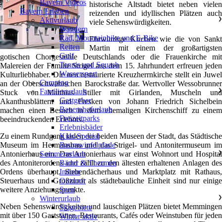
Bayern Videos
historische Altstadt bietet neben vielen
Bayern Erleben
reizenden und idyllischen Plätzen auch
Aktivurlaub
❯
viele Sehenswürdigkeiten.
Wandern
Rad, Mountainbike und E-Bike
Ehrwürdige Kirchen wie die von Sankt
Reiten
Martin mit einem der großartigsten
Golf
gotischen Chorgestühle Deutschlands oder die Frauenkirche mit
Tennis und Squash
Malereien der Familie Strigel aus dem 15. Jahrhundert erfreuen jeden
Wassersport
Kulturliebhaber. Die neu restaurierte Kreuzherrnkirche stellt ein Juwel
Camping
an der Oberschwäbischen Barockstraße dar. Wertvoller Wessobrunner
Familienurlaub
❯
Stuck von Matthias Stiller mit Girlanden, Muscheln und
Gastgeber
Akanthusblättern und Fresken von Johann Friedrich Sichelbein
Bauernhofurlaub
machen einen Besuch in dem ehemaligen Kirchenschiff zu einem
Freizeitparks
beeindruckenden Erlebnis.
Erlebnisbäder
Zu einem Rundgang laden die beiden Museen der Stadt, das Städtische
Kids-Special
Museum im Hermansbau und das Strigel- und Antonitermuseum im
Baumwipfelpfade
Antonierhaus ein. Das Antonierhaus war einst Wohnort und Hospital
Sommerurlaub
❯
des Antoniterordens und zählt zu den ältesten erhaltenen Anlagen des
Bäder & Thermen
Ordens überhaupt. Siebendächerhaus und Marktplatz mit Rathaus,
Indoor
Steuerhaus und Großzunft als städtebauliche Einheit sind nur einige
Outdoor
weitere Anziehungspunkte.
Seen
Winterurlaub
❯
Neben Sehenswürdigkeiten und lauschigen Plätzen bietet Memmingen
Skigebiete
mit über 150 Gaststätten, Restaurants, Cafés oder Weinstuben für jeden
Winter aktiv