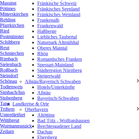
Massing
Fränkische Schweiz
Pöttmes
Fränkisches Seenland
Mitterskirchen
Fränkisches Weinland
Rehling
Frankenalb
Pfarrkirchen
Frankenwald
Ried
Haßberge
Postmünster
Liebliches Taubertal
Schiltberg
Naturpark Altmühltal
Reut
Oberes Maintal
Schmiechen
Rhön
Rimbach
Romantisches Franken
Sielenbach
Spessart-Mainland
Roßbach
Städteregion Nürnberg
Steindorf
Steigerwald
Schönau
Allgäu/Bayerisch Schwaben
❯
Todtenweis
Hotels/Unterkünfte
Simbach/Inn
Allgäu
Stubenberg
Bayerisch-Schwaben
Tann
Landkreise & Orte
Triftern
Oberbayern
❯
Unterdietfurt
Altötting
Wittibreut
Bad Tölz - Wolfratshausen
Wurmannsquick
Berchtesgadener Land
Zeilarn
Dachau
Ebersberg