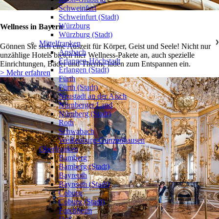
Schweinfurt
Schweinfurt (Stadt)
Würzburg
Wellness in Bayern
Würzburg (Stadt)
Mittelfranken
❯
Gönnen Sie sich eine Auszeit für Körper, Geist und Seele! Nicht nur
Ansbach
unzählige Hotels bieten hier Wellness-Pakete an, auch spezielle
Erlangen-Höchstadt
Einrichtungen, Bäder und Therme laden zum Entspannen ein.
Erlangen (Stadt)
> Mehr erfahren
Fürth
Fürth (Stadt)
Neustadt an der Aisch
Nürnberger Land
Nürnberg (Stadt)
Roth
Schwabach
Weißenburg-Gunzenhausen
Oberfranken
❯
Bamberg
Bamberg (Stadt)
Bayreuth
Bayreuth (Stadt)
Coburg
Coburg (Stadt)
Forchheim