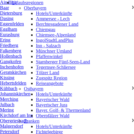
Aindling
Urlaubsregionen
Baar
Oberbayern
❯
Dietersburg
Hotels/Unterkünfte
Dasing
Ammersee - Lech
Eggenfelden
Berchtesgadener Land
Egglham
Chiemgau
Eurasburg
Chiemsee-Alpenland
Ering
IngolStadtLandPlus
Friedberg
Inn - Salzach
Falkenberg
Münchner Umland
Hollenbach
Pfaffenwinkel
Gangkofen
Starnberger Fünf-Seen-Land
Inchenhofen
Tegernsee-Schliersee
Geratskirchen
Tölzer Land
Kissing
Zugspitz Region
Hebertsfelden
Reiseangebote
Kühbach
Ostbayern
❯
Johanniskirchen
Hotels/Unterkünfte
Merching
Bayerischer Wald
Julbach
Bayerischer Jura
Mering
Bayer. Golf- & Thermenland
Kirchdorf am Inn
Oberpfälzer Wald
Obergriesbach
Franken
❯
Malgersdorf
Hotels/Unterkünfte
Petersdorf
Fichtelgebirge