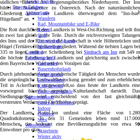
Bayern Videos
südlichen Bereich des Regierungsbezirkes Niederbayern. Der Inn
Bayern Erleben
bildet die Staatsgrenze zu Österreich. Nach der naturräumlichen
Aktivurlaub
❯
Gliederung gehört der Landkreis überwiegend dem "Inn-Isar-
Wandern
Hügelland" an.
Rad, Mountainbike und E-Bike
Die Rott durchfließt den Landkreis in West-Ost-Richtung und teilt ihn
Reiten
in zwei fast gleich große Teile. Durch die reichverzweigten Talungen
Golf
des Inns und der Rott wird die Landschaft in viele Höhenrücken und
Tennis und Squash
Hügel (Tertiäres Hügelland) gegliedert. Während die tiefsten Lagen bei
Wassersport
335 m liegen, stellt der Schellenberg bei
Simbach am Inn
mit 549 m
Camping
die höchste Erhebung im Landkreis und gleichzeitig auch zwischen
Familienurlaub
❯
dem Bayerischen Wald und den Voralpen dar.
Gastgeber
Bauernhofurlaub
Durch jahrhundertelange gestalterische Tätigkeit des Menschen wurde
Freizeitparks
die ursprüngliche Laubwaldbestockung gerodet und zum erheblichen
Erlebnisbäder
Teil in Ackerfluren umgewandelt,so dass heute der Landkreis eine
Kids-Special
vorwiegend bäuerlich geprägte Kulturlandschaft darstellt. Das
Baumwipfelpfade
Siedlungsgefüge wird entscheidend von den fast gleichmäßig
Sommerurlaub
❯
verstreuten Weilern und Einödhöfen geprägt.
Bäder & Thermen
Indoor
Der Landkreis Rottal-Inn umfasst eine Fläche von 1.280
Outdoor
Quadratkilometer. In den 31 Gemeinden leben rund 117.000
Seen
Menschen, das bedeutet eine Bevölkerungsdichte von etwa 90
Winterurlaub
❯
Einwohner pro qkm.
Skigebiete
Winter aktiv