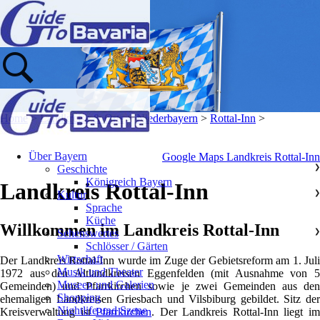
Home
>
Landkreise & Orte
>
Niederbayern
>
Rottal-Inn
>
Über Bayern
Google Maps Landkreis Rottal-Inn
Geschichte
❯
Königreich Bayern
Landkreis Rottal-Inn
Kultur
❯
Sprache
Küche
Willkommen im Landkreis Rottal-Inn
Sehenswertes
❯
Schlösser / Gärten
Wirtschaft
Der Landkreis Rottal-Inn wurde im Zuge der Gebietsreform am 1. Juli
Musik und Theater
1972 aus den Altlandkreisen Eggenfelden (mit Ausnahme von 5
Museen und Galerien
Gemeinden) und Pfarrkirchen sowie je zwei Gemeinden aus den
Shopping
ehemaligen Landkreisen Griesbach und Vilsbiburg gebildet. Sitz der
Nightlife und Szene
Kreisverwaltung ist
Pfarrkirchen
. Der Landkreis Rottal-Inn liegt i