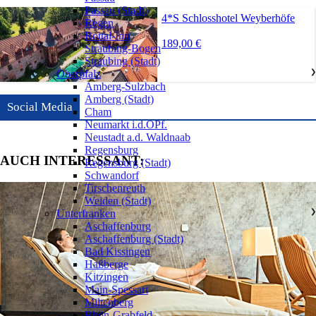
Passau (Stadt)
4*S Schlosshotel Weyberhöfe
Regen
Rottal-Inn
189,00 €
Straubing-Bogen
Straubing (Stadt)
Oberpfalz
❯
Amberg-Sulzbach
Amberg (Stadt)
Social Media
Cham
Neumarkt i.d.OPf.
Neustadt a.d. Waldnaab
Regensburg
AUCH INTERESSANT:
Regensburg (Stadt)
Schwandorf
Tirschenreuth
Weiden (Stadt)
Unterfranken
❯
Aschaffenburg
Aschaffenburg (Stadt)
Bad Kissingen
Haßberge
Kitzingen
Main-Spessart
Miltenberg
Rhön-Grabfeld