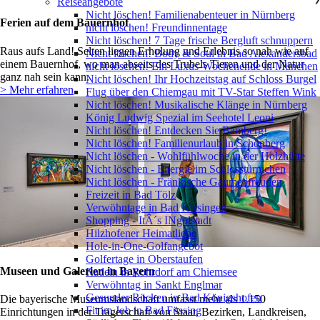
Reiseangebote
Nicht löschen! Familienabenteuer in Nürnberg
Ferien auf dem Bauernhof
nicht löschen! Freundinnentage
Nicht löschen! 7 Tage frische Bergluft schnuppern
Raus aufs Land! Selten liegen Erholung und Erlebnis so nah wie auf
Nicht löschen! Body & Soul in Bad Alexandersbad
einem Bauernhof, wo man abseits des Trubels Tieren und der Natur
nicht löschen! Ein Luxus-Wochenende in München
ganz nah sein kann.
Nicht löschen! Ihr Hochzeitstag auf Schloss Burgel
> Mehr erfahren
Flug über den Chiemgau mit TV-Star Steffen Wink
Nicht löschen! Musikalische Klänge in Nürnberg
König Ludwig Spezial im Seehotel Leoni
Nicht löschen! Entdecken Sie Bamberg!
Nicht löschen! Familienurlaub in Schönberg
Nicht löschen - Wohlfühlwoche in der Holzhütte
Nicht löschen - Energie im Schlosstürmchen
Nicht löschen - Fränkische Gaumenfreuden
Freizeit in Bad Tölz
Verwöhntage in Bad Kissingen
Shopping - ItÂ´s INgolstadt
Hilzhofener Heimatliebe
Hole-in-One-Golfangebot
Golfertage in Oberstaufen
Museen und Galerien in Bayern
Radeln in Rohrdorf am Chiemsee
Verwöhntag in Sankt Englmar
Gesunder Rücken in Bad Königshofen
Die bayerische Museumslandschaft umfasst mehr als 1.150
Fit im Job in Bad Füssing
Einrichtungen in der Trägerschaft von Staat, Bezirken, Landkreisen,