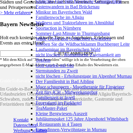
Südliches Flair trifft bayerische Gemütlichkeit
Städten und Gemeinden, aber auch von Vereinen, Stiftungen, Firmen
Fastenwandern in Bad Brückenau
und Privatpersonen.
Minikur im Bayerischen Wald
> Mehr erfahren
Familienwoche im Allgäu
Wellness und Traktorfahren im Altmühltal
Bayern Newsletter
Sportaction in Nürnberg
Sommer-Last-Minute in Thurmansbang
Holt euch kostenlos aktuelle Tipps zu Angeboten, Erlebnissen und
Wilde Gipfel und Schluchten erwandern
Events aus erster Hand!
Erleben Sie die Wildbachklamm Buchberger Leite
Laufseminar im Bayerischen Wald
nicht löschen - Romantische Zweisamkeit am
* Mit dem Klick auf "Jetzt Anmelden" willige ich in die Verarbeitung der oben
Tegerns
angegebenen E-Mail-Adresse zum Zwecke des Erhalts des Newsletters ein.
Golf spielen mit Sisi
Sternstunden zu Zweit
nicht löschen - Erholungstage im Alpenhof Murnau
GuideToBavaria
Der Familienhit in Bad Aibling
Moor schnuppern - Moortherapie für Einsteiger
Im Guide-to-Bavaria finden Sie Tipps und Informationen zu Ihren
Zeit fürs ICH - Midweekangebot
Urlaubszielen Oberbayern, Ostbayern, Franken und Allgäu/Bayerisch-
Familienzeit in Inzell
Schwaben, zudem Urlaubsangebote, Unterkünfte, Gastromie und
Feueralarm im Parkhotel
Freizeitideen für Ihren Urlaub in Bayern.
TeaMaster-Paket
Kleine Bergwiesen-Auszeit
Jubiläumspaket 125 Jahre Alpenhotel Wittelsbach
Kontakt
4 Restaurants in 4 Tagen
Datenschutz
Freundinnen-Verwöhntage in Murnau
Werbung schalten