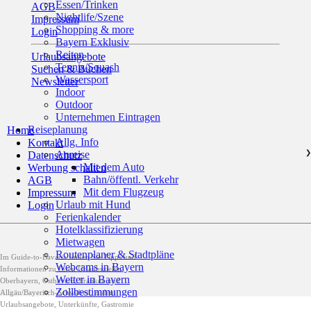
Essen/Trinken
AGB
Nightlife/Szene
Impressum
Shopping & more
Login
Bayern Exklusiv
Reiten
Urlaubsangebote
Tennis/Squash
Suchen & Buchen
Wassersport
Newsletter
Indoor
Outdoor
Unternehmen Eintragen
Reiseplanung
Home
Allg. Info
Kontakt
Anreise
❯
Datenschutz
Mit dem Auto
Werbung schalten
Bahn/öffentl. Verkehr
AGB
Mit dem Flugzeug
Impressum
Urlaub mit Hund
Login
Ferienkalender
Hotelklassifizierung
Mietwagen
Routenplaner & Stadtpläne
Im Guide-to-Bavaria finden Sie Tipps und
Webcams in Bayern
Informationen zu Ihren Urlaubszielen
Wetter in Bayern
Oberbayern, Ostbayern, Franken und
Zollbestimmungen
Allgäu/Bayerisch-Schwaben, zudem
Urlaubsangebote, Unterkünfte, Gastromie