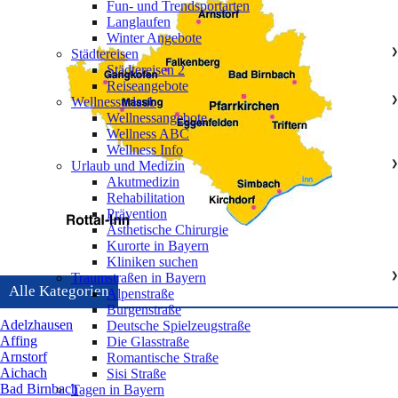
Fun- und Trendsportarten
Langlaufen
Winter Angebote
Städtereisen
❯
Städtereisen 2
Reiseangebote
Wellnessurlaub
❯
Wellnessangebote
Wellness ABC
Wellness Info
Urlaub und Medizin
❯
Akutmedizin
Rehabilitation
Prävention
Ästhetische Chirurgie
Kurorte in Bayern
Kliniken suchen
Traumstraßen in Bayern
❯
Alle Kategorien
Alpenstraße
Burgenstraße
Adelzhausen
Deutsche Spielzeugstraße
Affing
Die Glasstraße
Arnstorf
Romantische Straße
Aichach
Sisi Straße
Bad Birnbach
Tagen in Bayern