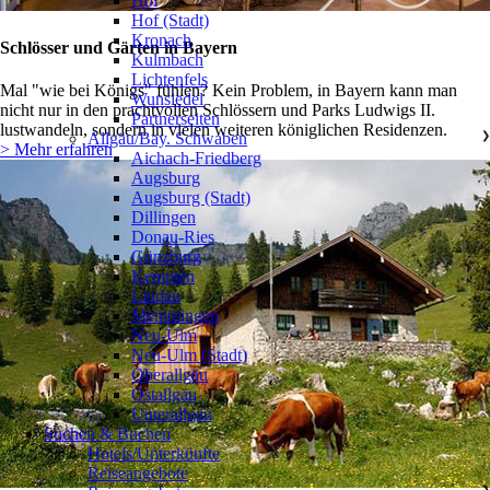
Hof
Hof (Stadt)
Kronach
Schlösser und Gärten in Bayern
Kulmbach
Lichtenfels
Mal "wie bei Königs" fühlen? Kein Problem, in Bayern kann man
Wunsiedel
nicht nur in den prachtvollen Schlössern und Parks Ludwigs II.
Partnerseiten
lustwandeln, sondern in vielen weiteren königlichen Residenzen.
Allgäu/Bay. Schwaben
❯
> Mehr erfahren
Aichach-Friedberg
Augsburg
Augsburg (Stadt)
Dillingen
Donau-Ries
Günzburg
Kempten
Lindau
Memmingen
Neu-Ulm
Neu-Ulm (Stadt)
Oberallgäu
Ostallgäu
Unterallgäu
Suchen & Buchen
Hotels/Unterkünfte
Reiseangebote
❯