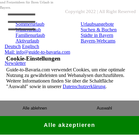
und Freizeitideen für Ihren Urlaub in
Bayern.
Copyright 2022 | All Right Reserved
Sommerurlaub
Urlaubsangebote
Winterurlaub
Suchen & Buchen
Familienurlaub
Städte in Bayern
Aktivurlaub
Bayern-Webcams
Deutsch
Englisch
Mail: info@guide-to-bavaria.com
Cookie-Einstellungen
Newsletter
Guide-to-Bavaria.com verwendet Cookies, um eine optimale
Nutzung zu gewährleisten und Webanalysen durchzuführen.
Weitere Informationen finden Sie über die Schaltfläche
"Auswahl" sowie in unserer
Datenschutzerklärung
.
Alle ablehnen
Auswahl
Alle akzeptieren