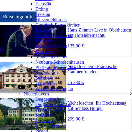
Eichstätt
Erding
Freising
Reiseangebote
Fürstenfeldbruck
Garmisch-Partenkirchen
Hans Zimmer Live in Oberhausen
Ingolstadt
mit Hotelübernachtu
Landsberg am Lech
Miesbach
135,00 €
Mühldorf am Inn
München
München (Stadt)
Neuburg-Schrobenhausen
Nicht löschen - Fränkische
Pfaffenhofen a. d. Ilm
Gaumenfreuden
Rosenheim
Starnberg
ab 380 €
Traunstein
Weilheim-Schongau
Niederbayern
❯
Deggendorf
Nicht löschen! Ihr Hochzeitstag
Dingolfing-Landau
auf Schloss Burgel
Freyung-Grafenau
Kelheim
299.00 €
Landshut
Landshut (Stadt)
Passau