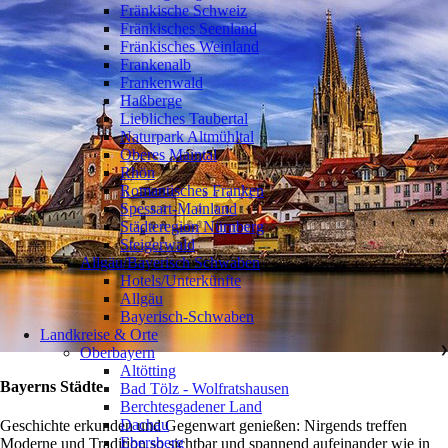
Fränkische Schweiz
Fränkisches Seenland
Fränkisches Weinland
Frankenalb
Frankenwald
Haßberge
Liebliches Taubertal
Naturpark Altmühltal
Oberes Maintal
Rhön
Romantisches Franken
Spessart-Mainland
Städteregion Nürnberg
Steigerwald
Allgäu/Bayerisch Schwaben
❯
Hotels/Unterkünfte
Allgäu
Bayerisch-Schwaben
Landkreise & Orte
Oberbayern
❯
Altötting
Bayerns Städte
Bad Tölz - Wolfratshausen
Berchtesgadener Land
Dachau
Geschichte erkunden und Gegenwart genießen: Nirgends treffen
Ebersberg
Moderne und Tradition so sichtbar und spannend aufeinander wie in