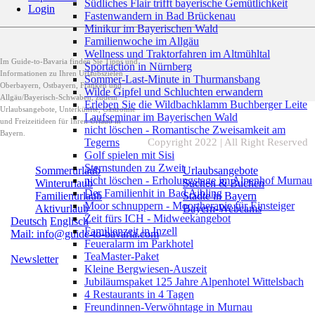
Südliches Flair trifft bayerische Gemütlichkeit
Login
Fastenwandern in Bad Brückenau
Minikur im Bayerischen Wald
Familienwoche im Allgäu
Wellness und Traktorfahren im Altmühltal
Im Guide-to-Bavaria finden Sie Tipps und
Sportaction in Nürnberg
Informationen zu Ihren Urlaubszielen
Sommer-Last-Minute in Thurmansbang
Oberbayern, Ostbayern, Franken und
Wilde Gipfel und Schluchten erwandern
Allgäu/Bayerisch-Schwaben, zudem
Erleben Sie die Wildbachklamm Buchberger Leite
Urlaubsangebote, Unterkünfte, Gastromie
Laufseminar im Bayerischen Wald
und Freizeitideen für Ihren Urlaub in
nicht löschen - Romantische Zweisamkeit am
Bayern.
Tegerns
Copyright 2022 | All Right Reserved
Golf spielen mit Sisi
Sternstunden zu Zweit
Sommerurlaub
Urlaubsangebote
nicht löschen - Erholungstage im Alpenhof Murnau
Winterurlaub
Suchen & Buchen
Der Familienhit in Bad Aibling
Familienurlaub
Städte in Bayern
Moor schnuppern - Moortherapie für Einsteiger
Aktivurlaub
Bayern-Webcams
Zeit fürs ICH - Midweekangebot
Deutsch
Englisch
Familienzeit in Inzell
Mail: info@guide-to-bavaria.com
Feueralarm im Parkhotel
TeaMaster-Paket
Newsletter
Kleine Bergwiesen-Auszeit
Jubiläumspaket 125 Jahre Alpenhotel Wittelsbach
4 Restaurants in 4 Tagen
Freundinnen-Verwöhntage in Murnau