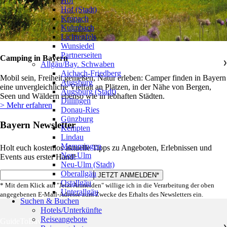
Hof
Hof (Stadt)
Kronach
Kulmbach
Lichtenfels
Wunsiedel
Partnerseiten
Camping in Bayern
Allgäu/Bay. Schwaben
❯
Aichach-Friedberg
Mobil sein, Freiheit genießen, Natur erleben: Camper finden in Bayern
Augsburg
eine unvergleichliche Vielfalt an Plätzen, in der Nähe von Bergen,
Augsburg (Stadt)
Seen und Wäldern ebenso wie in lebhaften Städten.
Dillingen
> Mehr erfahren
Donau-Ries
Günzburg
Bayern Newsletter
Kempten
Lindau
Memmingen
Holt euch kostenlos aktuelle Tipps zu Angeboten, Erlebnissen und
Neu-Ulm
Events aus erster Hand!
Neu-Ulm (Stadt)
Oberallgäu
Ostallgäu
* Mit dem Klick auf "Jetzt Anmelden" willige ich in die Verarbeitung der oben
Unterallgäu
angegebenen E-Mail-Adresse zum Zwecke des Erhalts des Newsletters ein.
Suchen & Buchen
Hotels/Unterkünfte
Reiseangebote
GuideToBavaria
❯