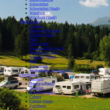
Schweinfurt
Schweinfurt (Stadt)
Würzburg
Würzburg (Stadt)
Mittelfranken
❯
Ansbach
Erlangen-Höchstadt
Erlangen (Stadt)
Fürth
Fürth (Stadt)
Neustadt an der Aisch
Nürnberger Land
Nürnberg (Stadt)
Roth
Schwabach
Weißenburg-Gunzenhausen
Oberfranken
❯
Bamberg
Bamberg (Stadt)
Bayreuth
Bayreuth (Stadt)
Coburg
Coburg (Stadt)
Forchheim