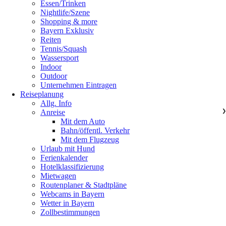
Essen/Trinken
Nightlife/Szene
Shopping & more
Bayern Exklusiv
Reiten
Tennis/Squash
Wassersport
Indoor
Outdoor
Unternehmen Eintragen
Reiseplanung
Allg. Info
Anreise
❯
Mit dem Auto
Bahn/öffentl. Verkehr
Mit dem Flugzeug
Urlaub mit Hund
Ferienkalender
Hotelklassifizierung
Mietwagen
Routenplaner & Stadtpläne
Webcams in Bayern
Wetter in Bayern
Zollbestimmungen