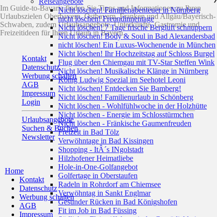
Reiseangebote
Im Guide-to-Bavaria finden Sie Tipps und Informationen zu Ihren
Nicht löschen! Familienabenteuer in Nürnberg
Urlaubszielen Oberbayern, Ostbayern, Franken und Allgäu/Bayerisch-
nicht löschen! Freundinnentage
Schwaben, zudem Urlaubsangebote, Unterkünfte, Gastromie und
Nicht löschen! 7 Tage frische Bergluft schnuppern
Freizeitideen für Ihren Urlaub in Bayern.
Nicht löschen! Body & Soul in Bad Alexandersbad
nicht löschen! Ein Luxus-Wochenende in München
Nicht löschen! Ihr Hochzeitstag auf Schloss Burgel
Kontakt
Flug über den Chiemgau mit TV-Star Steffen Wink
Datenschutz
Nicht löschen! Musikalische Klänge in Nürnberg
Werbung schalten
König Ludwig Spezial im Seehotel Leoni
AGB
Nicht löschen! Entdecken Sie Bamberg!
Impressum
Nicht löschen! Familienurlaub in Schönberg
Login
Nicht löschen - Wohlfühlwoche in der Holzhütte
Nicht löschen - Energie im Schlosstürmchen
Urlaubsangebote
Nicht löschen - Fränkische Gaumenfreuden
Suchen & Buchen
Freizeit in Bad Tölz
Newsletter
Verwöhntage in Bad Kissingen
Shopping - ItÂ´s INgolstadt
Hilzhofener Heimatliebe
Hole-in-One-Golfangebot
Home
Golfertage in Oberstaufen
Kontakt
Radeln in Rohrdorf am Chiemsee
Datenschutz
Verwöhntag in Sankt Englmar
Werbung schalten
Gesunder Rücken in Bad Königshofen
AGB
Fit im Job in Bad Füssing
Impressum