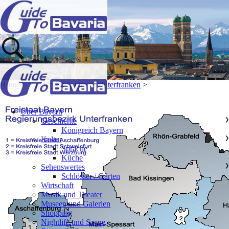
Home
>
Landkreise & Orte
>
Unterfranken
>
Über Bayern
Geschichte
❯
Königreich Bayern
Kultur
❯
Sprache
Küche
Sehenswertes
❯
Schlösser / Gärten
Wirtschaft
Musik und Theater
Museen und Galerien
Shopping
Nightlife und Szene