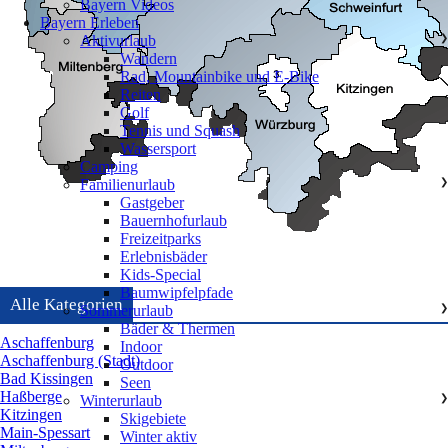
Bayern Videos
Bayern Erleben
Aktivurlaub
❯
Wandern
Rad, Mountainbike und E-Bike
Reiten
Golf
Tennis und Squash
Wassersport
Camping
Familienurlaub
❯
Gastgeber
Bauernhofurlaub
Freizeitparks
Erlebnisbäder
Kids-Special
Baumwipfelpfade
Alle Kategorien
Sommerurlaub
❯
Bäder & Thermen
Aschaffenburg
Indoor
Aschaffenburg (Stadt)
Outdoor
Bad Kissingen
Seen
Haßberge
Winterurlaub
❯
Kitzingen
Skigebiete
Main-Spessart
Winter aktiv