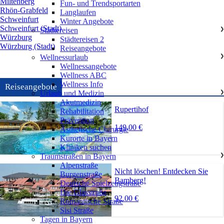
Miltenberg
Fun- und Trendsportarten
Rhön-Grabfeld
Langlaufen
Schweinfurt
Winter Angebote
Schweinfurt (Stadt)
Städtereisen
❯
Würzburg
Städtereisen 2
Würzburg (Stadt)
Reiseangebote
Wellnessurlaub
❯
Wellnessangebote
Wellness ABC
Wellness Info
Reiseangebote
Urlaub und Medizin
❯
Akutmedizin
Rupertihof
Rehabilitation
Prävention
149,00 €
Ästhetische Chirurgie
Kurorte in Bayern
Kliniken suchen
Traumstraßen in Bayern
❯
Alpenstraße
Nicht löschen! Entdecken Sie
Burgenstraße
Bamberg!
Deutsche Spielzeugstraße
Die Glasstraße
92.00 €
Romantische Straße
Sisi Straße
Tagen in Bayern