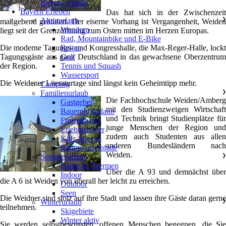
Bayern Videos
Bayern Erleben
Das hat sich in der Zwischenzeit
Aktivurlaub
❯
maßgebend geändert. Der eiserne Vorhang ist Vergangenheit, Weiden
Wandern
liegt seit der Grenzöffnung zum Osten mitten im Herzen Europas.
Rad, Mountainbike und E-Bike
Die moderne Tagungs- und Kongresshalle, die Max-Reger-Halle, lockt
Reiten
Tagungsgäste aus ganz Deutschland in das gewachsene Oberzentrum
Golf
der Region.
Tennis und Squash
Wassersport
Die Weidener Literaturtage sind längst kein Geheimtipp mehr.
Camping
Familienurlaub
❯
Die Fachhochschule Weiden/Amberg
Gastgeber
mit den Studienzweigen Wirtschaft
Bauernhofurlaub
und Technik bringt Studienplätze für
Freizeitparks
junge Menschen der Region und
Erlebnisbäder
zudem auch Studenten aus allen
Kids-Special
anderen Bundesländern nach
Baumwipfelpfade
Weiden.
Sommerurlaub
❯
Bäder & Thermen
Über die A 93 und demnächst über
Indoor
die A 6 ist Weiden von überall her leicht zu erreichen.
Outdoor
Seen
Die Weidner sind stolz auf ihre Stadt und lassen ihre Gäste daran gerne
Winterurlaub
❯
teilnehmen.
Skigebiete
Winter aktiv
Sie werden selbstbewussten, offenen Menschen begegnen, die Sie