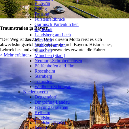
Eichstätt
Erding
Freising
Fürstenfeldbruck
Garmisch-Partenkirchen
Traumstraßen in Bayern
Ingolstadt
Landsberg am Lech
"Der Weg ist das Ziel!" Unter diesem Motto reist es sich
Miesbach
abwechslungsreich und entspannt durch Bayern. Historisches,
Mühldorf am Inn
Lehrreiches und einfach Sehenswertes erwartet die Fahrer.
München
> Mehr erfahren
München (Stadt)
Neuburg-Schrobenhausen
Pfaffenhofen a. d. Ilm
Rosenheim
Starnberg
Traunstein
Weilheim-Schongau
Niederbayern
❯
Deggendorf
Dingolfing-Landau
Freyung-Grafenau
Kelheim
Landshut
Landshut (Stadt)
Passau