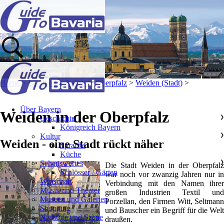
Home
>
Landkreise & Orte
>
Oberpfalz
>
Weiden (Stadt)
>
Über Bayern
Weiden in der Oberpfalz
Geschichte
❯
Königreich Bayern
Kultur
❯
Weiden - eine Stadt rückt näher
Sprache
Küche
Sehenswertes
❯
Die Stadt Weiden in der Oberpfalz
Schlösser / Gärten
war noch vor zwanzig Jahren nur in
Wirtschaft
Verbindung mit den Namen ihrer
Musik und Theater
großen Industrien Textil und
Museen und Galerien
Porzellan, den Firmen Witt, Seltmann
Shopping
und Bauscher ein Begriff für die Welt
Nightlife und Szene
draußen.