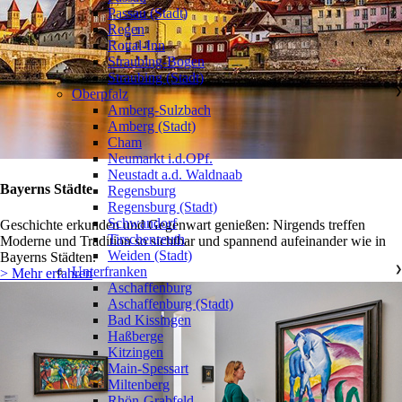
Passau (Stadt)
Regen
Rottal-Inn
Straubing-Bogen
Straubing (Stadt)
Oberpfalz
❯
Amberg-Sulzbach
Amberg (Stadt)
Cham
Neumarkt i.d.OPf.
Neustadt a.d. Waldnaab
Bayerns Städte
Regensburg
Regensburg (Stadt)
Schwandorf
Geschichte erkunden und Gegenwart genießen: Nirgends treffen
Tirschenreuth
Moderne und Tradition so sichtbar und spannend aufeinander wie in
Weiden (Stadt)
Bayerns Städten.
Unterfranken
❯
> Mehr erfahren
Aschaffenburg
Aschaffenburg (Stadt)
Bad Kissingen
Haßberge
Kitzingen
Main-Spessart
Miltenberg
Rhön-Grabfeld