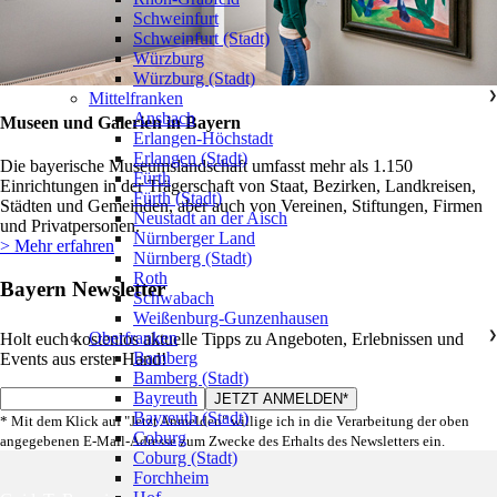
Schweinfurt
Schweinfurt (Stadt)
Würzburg
Würzburg (Stadt)
Mittelfranken
❯
Ansbach
Museen und Galerien in Bayern
Erlangen-Höchstadt
Erlangen (Stadt)
Die bayerische Museumslandschaft umfasst mehr als 1.150
Fürth
Einrichtungen in der Trägerschaft von Staat, Bezirken, Landkreisen,
Fürth (Stadt)
Städten und Gemeinden, aber auch von Vereinen, Stiftungen, Firmen
Neustadt an der Aisch
und Privatpersonen.
Nürnberger Land
> Mehr erfahren
Nürnberg (Stadt)
Roth
Bayern Newsletter
Schwabach
Weißenburg-Gunzenhausen
Oberfranken
❯
Holt euch kostenlos aktuelle Tipps zu Angeboten, Erlebnissen und
Bamberg
Events aus erster Hand!
Bamberg (Stadt)
Bayreuth
Bayreuth (Stadt)
* Mit dem Klick auf "Jetzt Anmelden" willige ich in die Verarbeitung der oben
Coburg
angegebenen E-Mail-Adresse zum Zwecke des Erhalts des Newsletters ein.
Coburg (Stadt)
Forchheim