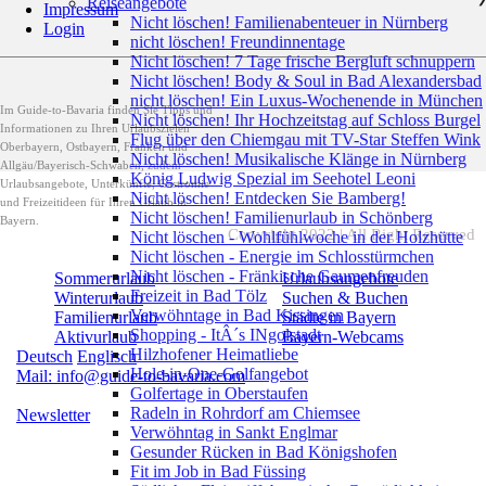
Reiseangebote
Impressum
Nicht löschen! Familienabenteuer in Nürnberg
Login
nicht löschen! Freundinnentage
Nicht löschen! 7 Tage frische Bergluft schnuppern
Nicht löschen! Body & Soul in Bad Alexandersbad
nicht löschen! Ein Luxus-Wochenende in München
Im Guide-to-Bavaria finden Sie Tipps und
Nicht löschen! Ihr Hochzeitstag auf Schloss Burgel
Informationen zu Ihren Urlaubszielen
Flug über den Chiemgau mit TV-Star Steffen Wink
Oberbayern, Ostbayern, Franken und
Nicht löschen! Musikalische Klänge in Nürnberg
Allgäu/Bayerisch-Schwaben, zudem
König Ludwig Spezial im Seehotel Leoni
Urlaubsangebote, Unterkünfte, Gastromie
Nicht löschen! Entdecken Sie Bamberg!
und Freizeitideen für Ihren Urlaub in
Nicht löschen! Familienurlaub in Schönberg
Bayern.
Copyright 2022 | All Right Reserved
Nicht löschen - Wohlfühlwoche in der Holzhütte
Nicht löschen - Energie im Schlosstürmchen
Nicht löschen - Fränkische Gaumenfreuden
Sommerurlaub
Urlaubsangebote
Freizeit in Bad Tölz
Winterurlaub
Suchen & Buchen
Verwöhntage in Bad Kissingen
Familienurlaub
Städte in Bayern
Shopping - ItÂ´s INgolstadt
Aktivurlaub
Bayern-Webcams
Hilzhofener Heimatliebe
Deutsch
Englisch
Hole-in-One-Golfangebot
Mail: info@guide-to-bavaria.com
Golfertage in Oberstaufen
Radeln in Rohrdorf am Chiemsee
Newsletter
Verwöhntag in Sankt Englmar
Gesunder Rücken in Bad Königshofen
Fit im Job in Bad Füssing