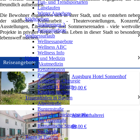
Fun- und Trendsportarten
freundlich aufnehmen.
Langlaufen
Winter Angebote
Die Bewohner engagieren sich in ihrer Stadt, und so entstehen neben
Städtereisen
❯
der städtischen Kulturarbeit - Theatervorstellungen, Konzerte,
Städtereisen 2
Ausstellungen, Literaturtage und Sommerserenaden - viele wertvolle
Reiseangebote
Projekte in privater Regie, die das Leben in dieser Stadt so besonders
Wellnessurlaub
❯
lebenswert machen.
Wellnessangebote
Wellness ABC
Wellness Info
Urlaub und Medizin
❯
Reiseangebote
Akutmedizin
Rehabilitation
Prävention
Augsburg Hotel Sonnenhof
Ästhetische Chirurgie
Kurorte in Bayern
39,00 €
Kliniken suchen
Traumstraßen in Bayern
❯
Alpenstraße
Burgenstraße
Deutsche Spielzeugstraße
Alte Posthalterei
Die Glasstraße
Romantische Straße
69,00 €
Sisi Straße
Tagen in Bayern