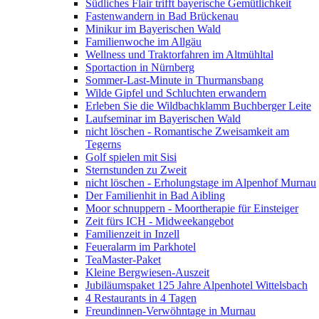
Südliches Flair trifft bayerische Gemütlichkeit
Fastenwandern in Bad Brückenau
Minikur im Bayerischen Wald
Familienwoche im Allgäu
Wellness und Traktorfahren im Altmühltal
Sportaction in Nürnberg
Sommer-Last-Minute in Thurmansbang
Wilde Gipfel und Schluchten erwandern
Erleben Sie die Wildbachklamm Buchberger Leite
Laufseminar im Bayerischen Wald
nicht löschen - Romantische Zweisamkeit am
Tegerns
Golf spielen mit Sisi
Sternstunden zu Zweit
nicht löschen - Erholungstage im Alpenhof Murnau
Der Familienhit in Bad Aibling
Moor schnuppern - Moortherapie für Einsteiger
Zeit fürs ICH - Midweekangebot
Familienzeit in Inzell
Feueralarm im Parkhotel
TeaMaster-Paket
Kleine Bergwiesen-Auszeit
Jubiläumspaket 125 Jahre Alpenhotel Wittelsbach
4 Restaurants in 4 Tagen
Freundinnen-Verwöhntage in Murnau