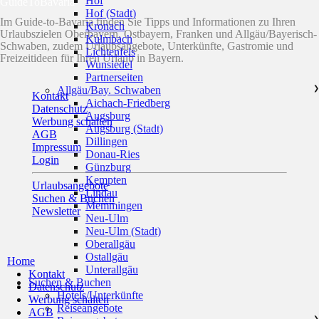
Hof
GuideToBavaria
Hof (Stadt)
Im Guide-to-Bavaria finden Sie Tipps und Informationen zu Ihren
Kronach
Urlaubszielen Oberbayern, Ostbayern, Franken und Allgäu/Bayerisch-
Kulmbach
Schwaben, zudem Urlaubsangebote, Unterkünfte, Gastromie und
Lichtenfels
Freizeitideen für Ihren Urlaub in Bayern.
Wunsiedel
Partnerseiten
Allgäu/Bay. Schwaben
❯
Kontakt
Aichach-Friedberg
Datenschutz
Augsburg
Werbung schalten
Augsburg (Stadt)
AGB
Dillingen
Impressum
Donau-Ries
Login
Günzburg
Kempten
Urlaubsangebote
Lindau
Suchen & Buchen
Memmingen
Newsletter
Neu-Ulm
Neu-Ulm (Stadt)
Oberallgäu
Ostallgäu
Home
Unterallgäu
Kontakt
Suchen & Buchen
Datenschutz
Hotels/Unterkünfte
Werbung schalten
Reiseangebote
AGB
❯