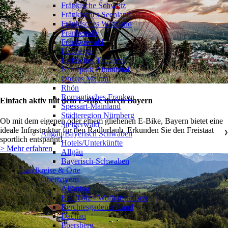
Fränkische Schweiz
Fränkisches Seenland
Fränkisches Weinland
Frankenalb
Frankenwald
Haßberge
Liebliches Taubertal
Naturpark Altmühltal
Oberes Maintal
Rhön
Romantisches Franken
Einfach aktiv mit dem E-Bike durch Bayern
Spessart-Mainland
Städteregion Nürnberg
Ob mit dem eigenen oder einem gliehenen E-Bike, Bayern bietet eine
Steigerwald
ideale Infrastruktur für den Radlurlaub. Erkunden Sie den Freistaat
Allgäu/Bayerisch Schwaben
❯
sportlich entspannt!
Hotels/Unterkünfte
> Mehr erfahren
Allgäu
Bayerisch-Schwaben
Landkreise & Orte
Oberbayern
❯
Altötting
Bad Tölz - Wolfratshausen
Berchtesgadener Land
Dachau
Ebersberg