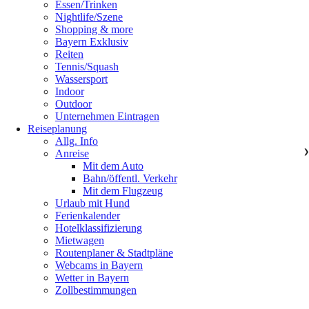
Essen/Trinken
Nightlife/Szene
Shopping & more
Bayern Exklusiv
Reiten
Tennis/Squash
Wassersport
Indoor
Outdoor
Unternehmen Eintragen
Reiseplanung
Allg. Info
Anreise
❯
Mit dem Auto
Bahn/öffentl. Verkehr
Mit dem Flugzeug
Urlaub mit Hund
Ferienkalender
Hotelklassifizierung
Mietwagen
Routenplaner & Stadtpläne
Webcams in Bayern
Wetter in Bayern
Zollbestimmungen