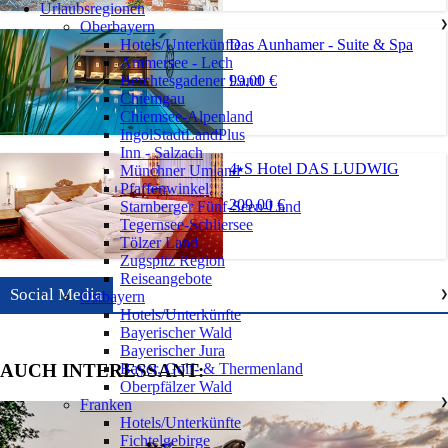
Urlaubsregionen
Oberbayern
❯
Das Aunhamer - Suite & Spa
Hotels/Unterkünfte
Ammersee - Lech
99,00 €
Berchtesgadener Land
Chiemgau
Chiemsee-Alpenland
IngolStadtLandPlus
Inn - Salzach
4⭑S Hotel DAS LUDWIG
Münchner Umland
Pfaffenwinkel
209,00 €
Starnberger Fünf-Seen-Land
Tegernsee-Schliersee
Tölzer Land
Zugspitz Region
Reiseangebote
Social Media
Ostbayern
❯
Hotels/Unterkünfte
Bayerischer Wald
Bayerischer Jura
Bayer. Golf- & Thermenland
AUCH INTERESSANT:
Oberpfälzer Wald
Franken
❯
Hotels/Unterkünfte
Fichtelgebirge