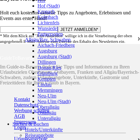
Hof
Hof (Stadt)
Kronach
Holt euch kostenlos aktuelle Tipps zu Angeboten, Erlebnissen und
Kulmbach
Events aus erster Hand!
Lichtenfels
Wunsiedel
Partnerseiten
* Mit dem Klick auf "Jetzt Anmelden" willige ich in die Verarbeitung der oben
Allgäu/Bay. Schwaben
❯
angegebenen E-Mail-Adresse zum Zwecke des Erhalts des Newsletters ein.
Aichach-Friedberg
Augsburg
Augsburg (Stadt)
GuideToBavaria
Dillingen
Im Guide-to-Bavaria finden Sie Tipps und Informationen zu Ihren
Donau-Ries
Urlaubszielen Oberbayern, Ostbayern, Franken und Allgäu/Bayerisch-
Günzburg
Schwaben, zudem Urlaubsangebote, Unterkünfte, Gastromie und
Kempten
Freizeitideen für Ihren Urlaub in Bayern.
Lindau
Memmingen
Neu-Ulm
Kontakt
Neu-Ulm (Stadt)
Datenschutz
Oberallgäu
Werbung schalten
Ostallgäu
AGB
Unterallgäu
Impressum
Suchen & Buchen
Login
Hotels/Unterkünfte
Reiseangebote
Urlaubsangebote
❯