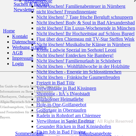
Reiseangebote
Suchen & Buchen
Nicht löschen! Familienabenteuer in Nürnberg
Newsletter
nicht löschen! Freundinnentage
Nicht löschen! 7 Tage frische Bergluft schnuppern
Nicht löschen! Body & Soul in Bad Alexandersbad
nicht löschen! Ein Luxus-Wochenende in München
Home
Nicht löschen! Ihr Hochzeitstag auf Schloss Burgel
Kontakt
Flug über den Chiemgau mit TV-Star Steffen Wink
Datenschutz
Nicht löschen! Musikalische Klänge in Nürnberg
Werbung schalten
König Ludwig Spezial im Seehotel Leoni
AGB
Nicht löschen! Entdecken Sie Bamberg!
Impressum
Nicht löschen! Familienurlaub in Schönberg
Login
Nicht löschen - Wohlfühlwoche in der Holzhütte
Nicht löschen - Energie im Schlosstürmchen
Nicht löschen - Fränkische Gaumenfreuden
Freizeit in Bad Tölz
Im Guide-to-Bavaria finden Sie Tipps und
Verwöhntage in Bad Kissingen
Informationen zu Ihren Urlaubszielen
Shopping - ItÂ´s INgolstadt
Oberbayern, Ostbayern, Franken und
Hilzhofener Heimatliebe
Allgäu/Bayerisch-Schwaben, zudem
Hole-in-One-Golfangebot
Urlaubsangebote, Unterkünfte, Gastromie
Golfertage in Oberstaufen
und Freizeitideen für Ihren Urlaub in
Radeln in Rohrdorf am Chiemsee
Bayern.
Verwöhntag in Sankt Englmar
Copyright 2022 | All Right Reserved
Gesunder Rücken in Bad Königshofen
Fit im Job in Bad Füssing
Sommerurlaub
Urlaubsangebote