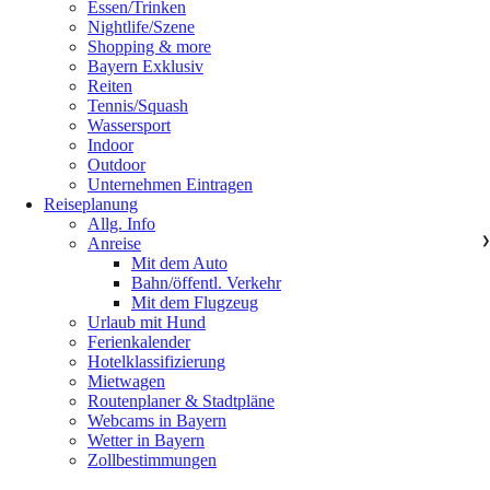
Essen/Trinken
Nightlife/Szene
Shopping & more
Bayern Exklusiv
Reiten
Tennis/Squash
Wassersport
Indoor
Outdoor
Unternehmen Eintragen
Reiseplanung
Allg. Info
Anreise
❯
Mit dem Auto
Bahn/öffentl. Verkehr
Mit dem Flugzeug
Urlaub mit Hund
Ferienkalender
Hotelklassifizierung
Mietwagen
Routenplaner & Stadtpläne
Webcams in Bayern
Wetter in Bayern
Zollbestimmungen