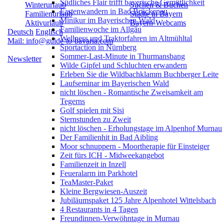
Südliches Flair trifft bayerische Gemütlichkeit
Winterurlaub
Suchen & Buchen
Fastenwandern in Bad Brückenau
Familienurlaub
Städte in Bayern
Minikur im Bayerischen Wald
Aktivurlaub
Bayern-Webcams
Familienwoche im Allgäu
Deutsch
Englisch
Wellness und Traktorfahren im Altmühltal
Mail: info@guide-to-bavaria.com
Sportaction in Nürnberg
Sommer-Last-Minute in Thurmansbang
Newsletter
Wilde Gipfel und Schluchten erwandern
Erleben Sie die Wildbachklamm Buchberger Leite
Laufseminar im Bayerischen Wald
nicht löschen - Romantische Zweisamkeit am
Tegerns
Golf spielen mit Sisi
Sternstunden zu Zweit
nicht löschen - Erholungstage im Alpenhof Murnau
Der Familienhit in Bad Aibling
Moor schnuppern - Moortherapie für Einsteiger
Zeit fürs ICH - Midweekangebot
Familienzeit in Inzell
Feueralarm im Parkhotel
TeaMaster-Paket
Kleine Bergwiesen-Auszeit
Jubiläumspaket 125 Jahre Alpenhotel Wittelsbach
4 Restaurants in 4 Tagen
Freundinnen-Verwöhntage in Murnau