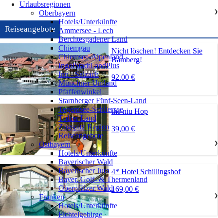
Urlaubsregionen
Oberbayern
❯
Hotels/Unterkünfte
Reiseangebote
Ammersee - Lech
Berchtesgadener Land
Chiemgau
Nicht löschen! Entdecken Sie
Chiemsee-Alpenland
Bamberg!
IngolStadtLandPlus
Inn - Salzach
92.00 €
Münchner Umland
Pfaffenwinkel
Starnberger Fünf-Seen-Land
Tegernsee-Schliersee
the niu Hop
Tölzer Land
Zugspitz Region
39,00 €
Reiseangebote
Ostbayern
❯
Hotels/Unterkünfte
Bayerischer Wald
Bayerischer Jura
4* Hotel Schillingshof
Bayer. Golf- & Thermenland
Oberpfälzer Wald
169,00 €
Franken
❯
Hotels/Unterkünfte
Fichtelgebirge