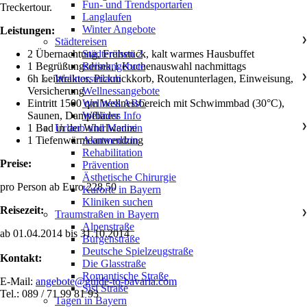
Fun- und Trendsportarten
Treckertour.
Langlaufen
Winter Angebote
Leistungen:
Städtereisen
❯
2 Übernachtung, Frühstück, kalt warmes Hausbuffet
Städtereisen 2
1 Begrüßungsdrink,1 Kuchenauswahl nachmittags
Reiseangebote
6h Leihtraktor, Picknickkorb, Routenunterlagen, Einweisung,
Wellnessurlaub
❯
Versicherung
Wellnessangebote
Eintritt 1500 qm Wellnessbereich mit Schwimmbad (30°C),
Wellness ABC
Saunen, Dampfbäder
Wellness Info
1 Bad in der Whirlwanne
Urlaub und Medizin
❯
1 Tiefenwärmeanwendung
Akutmedizin
Rehabilitation
Preise:
Prävention
Ästhetische Chirurgie
pro Person ab Euro 228,50
Kurorte in Bayern
Kliniken suchen
Reisezeit:
Traumstraßen in Bayern
❯
Alpenstraße
ab 01.04.2014 bis 31.10.2014
Burgenstraße
Deutsche Spielzeugstraße
Kontakt:
Die Glasstraße
Romantische Straße
E-Mail:
angebote@guide-to-bavaria.com
Sisi Straße
Tel.: 089 / 71 99 81 93
Tagen in Bayern