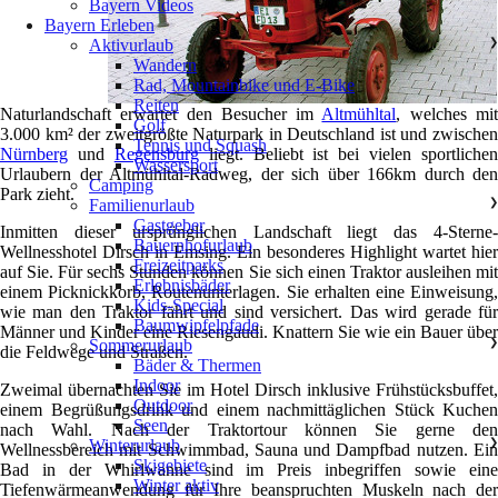
Bayern Videos
Bayern Erleben
Aktivurlaub
❯
Wandern
Rad, Mountainbike und E-Bike
Reiten
Naturlandschaft erwartet den Besucher im
Altmühltal
, welches mi
Golf
3.000 km² der zweitgrößte Naturpark in Deutschland ist und zwischen
Tennis und Squash
Nürnberg
und
Regensburg
liegt. Beliebt ist bei vielen sportlichen
Wassersport
Urlaubern der Altmühltal-Radweg, der sich über 166km durch den
Camping
Park zieht.
Familienurlaub
❯
Gastgeber
Inmitten dieser ursprünglichen Landschaft liegt das 4-Sterne-
Bauernhofurlaub
Wellnesshotel Dirsch in Emsing. Ein besonderes Highlight wartet hier
Freizeitparks
auf Sie. Für sechs Stunden können Sie sich einen Traktor ausleihen mit
Erlebnisbäder
einem Picknickkorb, Routenunterlagen. Sie erhalten eine Einweisung,
Kids-Special
wie man den Traktor fährt und sind versichert. Das wird gerade für
Baumwipfelpfade
Männer und Kinder eine Riesengaudi. Knattern Sie wie ein Bauer über
Sommerurlaub
❯
die Feldwege und Straßen.
Bäder & Thermen
Indoor
Zweimal übernachten Sie im Hotel Dirsch inklusive Frühstücksbuffet,
Outdoor
einem Begrüßungsdrink und einem nachmittäglichen Stück Kuchen
Seen
nach Wahl. Nach der Traktortour können Sie gerne den
Winterurlaub
❯
Wellnessbereich mit Schwimmbad, Sauna und Dampfbad nutzen. Ein
Skigebiete
Bad in der Whirlwanne sind im Preis inbegriffen sowie eine
Winter aktiv
Tiefenwärmeanwendung für Ihre beanspruchten Muskeln nach der