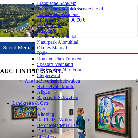
Fränkische Schweiz
Riessersee Hotel
Fränkisches Seenland
Fränkisches Weinland
90,00 €
Frankenalb
Frankenwald
Haßberge
Liebliches Taubertal
Naturpark Altmühltal
Social Media
Oberes Maintal
Rhön
Romantisches Franken
Spessart-Mainland
Städteregion Nürnberg
AUCH INTERESSANT:
Steigerwald
Allgäu/Bayerisch Schwaben
❯
Hotels/Unterkünfte
Allgäu
Bayerisch-Schwaben
Landkreise & Orte
Oberbayern
❯
Altötting
Bad Tölz - Wolfratshausen
Berchtesgadener Land
Dachau
Ebersberg