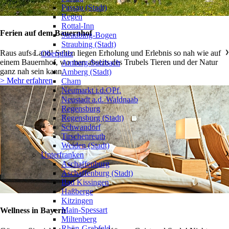
Passau (Stadt)
Regen
Rottal-Inn
Ferien auf dem Bauernhof
Straubing-Bogen
Straubing (Stadt)
Raus aufs Land! Selten liegen Erholung und Erlebnis so nah wie auf
Oberpfalz
❯
einem Bauernhof, wo man abseits des Trubels Tieren und der Natur
Amberg-Sulzbach
ganz nah sein kann.
Amberg (Stadt)
> Mehr erfahren
Cham
Neumarkt i.d.OPf.
Neustadt a.d. Waldnaab
Regensburg
Regensburg (Stadt)
Schwandorf
Tirschenreuth
Weiden (Stadt)
Unterfranken
❯
Aschaffenburg
Aschaffenburg (Stadt)
Bad Kissingen
Haßberge
Kitzingen
Main-Spessart
Wellness in Bayern
Miltenberg
Rhön-Grabfeld