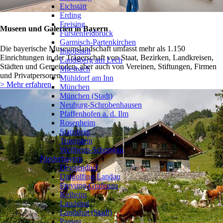
Eichstätt
Erding
Freising
Museen und Galerien in Bayern
Fürstenfeldbruck
Garmisch-Partenkirchen
Die bayerische Museumslandschaft umfasst mehr als 1.150
Ingolstadt
Einrichtungen in der Trägerschaft von Staat, Bezirken, Landkreisen,
Landsberg am Lech
Städten und Gemeinden, aber auch von Vereinen, Stiftungen, Firmen
Miesbach
und Privatpersonen.
Mühldorf am Inn
> Mehr erfahren
München
München (Stadt)
Neuburg-Schrobenhausen
Pfaffenhofen a. d. Ilm
Rosenheim
Starnberg
Traunstein
Weilheim-Schongau
Niederbayern
❯
Deggendorf
Dingolfing-Landau
Freyung-Grafenau
Kelheim
Landshut
Landshut (Stadt)
Passau