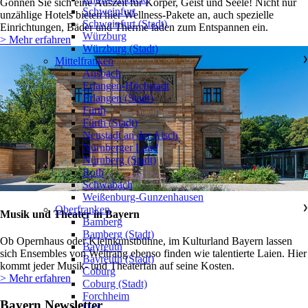
Gönnen Sie sich eine Auszeit für Körper, Geist und Seele! Nicht nur
Schweinfurt
unzählige Hotels bieten hier Wellness-Pakete an, auch spezielle
Schweinfurt (Stadt)
Einrichtungen, Bäder und Therme laden zum Entspannen ein.
Würzburg
> Mehr erfahren
Würzburg (Stadt)
Mittelfranken
❯
Ansbach
Erlangen-Höchstadt
Erlangen (Stadt)
Fürth
Fürth (Stadt)
Neustadt an der Aisch
Nürnberger Land
Nürnberg (Stadt)
Roth
Schwabach
Weißenburg-Gunzenhausen
Oberfranken
❯
Musik und Theater in Bayern
Bamberg
Bamberg (Stadt)
Ob Opernhaus oder Kleinkunstbühne, im Kulturland Bayern lassen
Bayreuth
sich Ensembles von Weltrang ebenso finden wie talentierte Laien. Hier
Bayreuth (Stadt)
kommt jeder Musik- und Theaterfan auf seine Kosten.
Coburg
> Mehr erfahren
Coburg (Stadt)
Forchheim
Bayern Newsletter