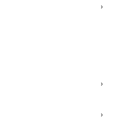
❯
❯
❯