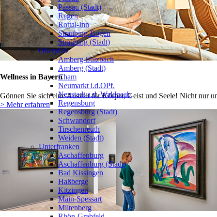
Passau (Stadt)
Regen
Rottal-Inn
Straubing-Bogen
Straubing (Stadt)
Oberpfalz
Amberg-Sulzbach
Amberg (Stadt)
Wellness in Bayern
Cham
Neumarkt i.d.OPf.
Neustadt a.d. Waldnaab
Gönnen Sie sich eine Auszeit für Körper, Geist und Seele! Nicht nur u
Regensburg
> Mehr erfahren
Regensburg (Stadt)
Schwandorf
Tirschenreuth
Weiden (Stadt)
Unterfranken
Aschaffenburg
Aschaffenburg (Stadt)
Bad Kissingen
Haßberge
Kitzingen
Main-Spessart
Miltenberg
Rhön-Grabfeld