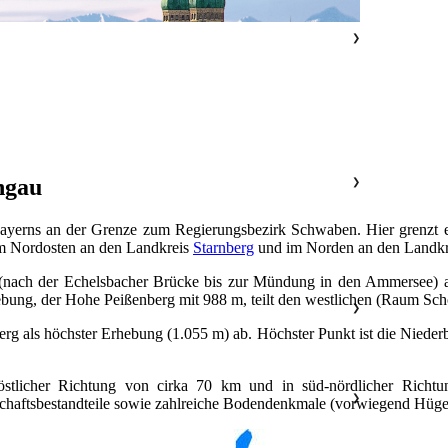
❯
ngau
❯
bayerns an der Grenze zum Regierungsbezirk Schwaben. Hier grenzt 
im Nordosten an den Landkreis
Starnberg
und im Norden an den Landk
nach der Echelsbacher Brücke bis zur Mündung in den Ammersee) au
bung, der Hohe Peißenberg mit 988 m, teilt den westlichen (Raum Sch
❯
rg als höchster Erhebung (1.055 m) ab. Höchster Punkt ist die Nieder
stlicher Richtung von cirka 70 km und in süd-nördlicher Richt
❯
haftsbestandteile sowie zahlreiche Bodendenkmale (vorwiegend Hügelgr