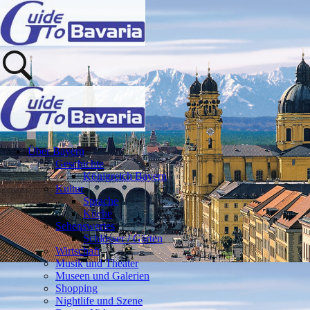
Über Bayern
Geschichte
Königreich Bayern
Kultur
Sprache
Küche
Sehenswertes
Schlösser / Gärten
Wirtschaft
Musik und Theater
Museen und Galerien
Shopping
Nightlife und Szene