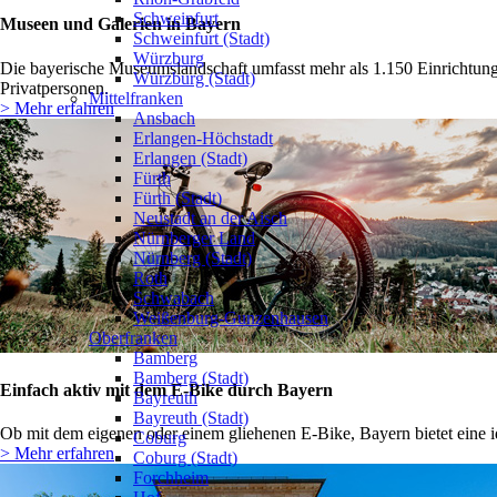
Schweinfurt
Museen und Galerien in Bayern
Schweinfurt (Stadt)
Würzburg
Die bayerische Museumslandschaft umfasst mehr als 1.150 Einrichtung
Würzburg (Stadt)
Privatpersonen.
Mittelfranken
> Mehr erfahren
Ansbach
Erlangen-Höchstadt
Erlangen (Stadt)
Fürth
Fürth (Stadt)
Neustadt an der Aisch
Nürnberger Land
Nürnberg (Stadt)
Roth
Schwabach
Weißenburg-Gunzenhausen
Oberfranken
Bamberg
Bamberg (Stadt)
Einfach aktiv mit dem E-Bike durch Bayern
Bayreuth
Bayreuth (Stadt)
Ob mit dem eigenen oder einem gliehenen E-Bike, Bayern bietet eine ide
Coburg
> Mehr erfahren
Coburg (Stadt)
Forchheim