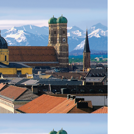
❯
❯
❯