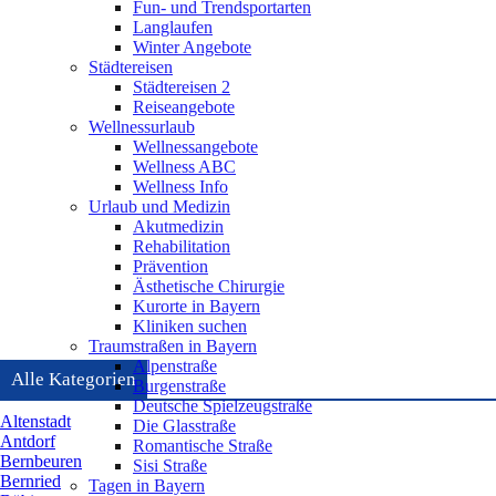
Fun- und Trendsportarten
Langlaufen
Winter Angebote
Städtereisen
Städtereisen 2
Reiseangebote
Wellnessurlaub
Wellnessangebote
Wellness ABC
Wellness Info
Urlaub und Medizin
Akutmedizin
Rehabilitation
Prävention
Ästhetische Chirurgie
Kurorte in Bayern
Kliniken suchen
Traumstraßen in Bayern
Alpenstraße
Alle Kategorien
Burgenstraße
Deutsche Spielzeugstraße
Altenstadt
Die Glasstraße
Antdorf
Romantische Straße
Bernbeuren
Sisi Straße
Bernried
Tagen in Bayern