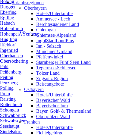
Böbing
Urlaubsregionen
Burggen
Oberbayern
Eberfing
Hotels/Unterkünfte
Eglfing
Ammersee - Lech
Habach
Berchtesgadener Land
Hohenfurch
Chiemgau
HohenpeiÃŸenberg
Chiemsee-Alpenland
Huglfing
IngolStadtLandPlus
Iffeldorf
Inn - Salzach
Ingenried
Münchner Umland
Oberhausen
Pfaffenwinkel
Obersöchering
Starnberger Fünf-Seen-Land
Pähl
Tegernsee-Schliersee
Peißenberg
Tölzer Land
Peiting
Zugspitz Region
Penzberg
Reiseangebote
Polling
Ostbayern
Prem
Hotels/Unterkünfte
Raisting
Bayerischer Wald
Rottenbuch
Bayerischer Jura
Schongau
Bayer. Golf- & Thermenland
Schwabbruck
Oberpfälzer Wald
Schwabsoien
Franken
Seeshaupt
Hotels/Unterkünfte
Sindelsdorf
Fichtelgebirge