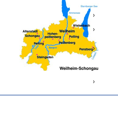
❯
❯
❯
❯