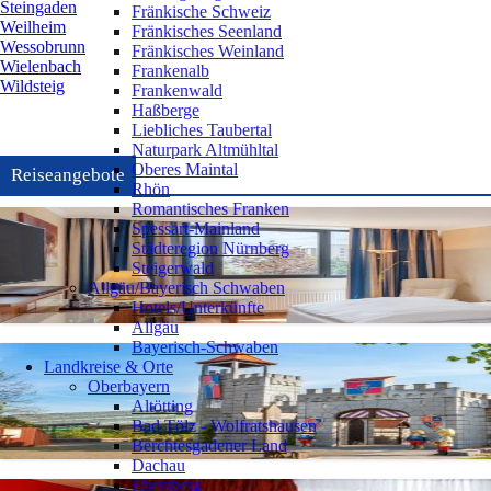
Steingaden
Fränkische Schweiz
Weilheim
Fränkisches Seenland
Wessobrunn
Fränkisches Weinland
Wielenbach
Frankenalb
Wildsteig
Frankenwald
Haßberge
Liebliches Taubertal
Naturpark Altmühltal
Oberes Maintal
Reiseangebote
Rhön
Romantisches Franken
Spessart-Mainland
Städteregion Nürnberg
Steigerwald
Allgäu/Bayerisch Schwaben
Hotels/Unterkünfte
Allgäu
Bayerisch-Schwaben
Landkreise & Orte
Oberbayern
Altötting
Bad Tölz - Wolfratshausen
Berchtesgadener Land
Dachau
Ebersberg