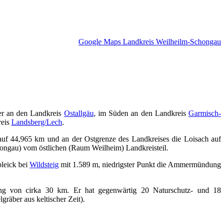
Google Maps Landkreis Weilheilm-Schongau
er an den Landkreis
Ostallgäu
, im Süden an den Landkreis
Garmisch
reis
Landsberg/Lech
.
f 44,965 km und an der Ostgrenze des Landkreises die Loisach auf
ongau) vom östlichen (Raum Weilheim) Landkreisteil.
bleick bei
Wildsteig
mit 1.589 m, niedrigster Punkt die Ammermündung
ung von cirka 30 km. Er hat gegenwärtig 20 Naturschutz- und 18
äber aus keltischer Zeit).