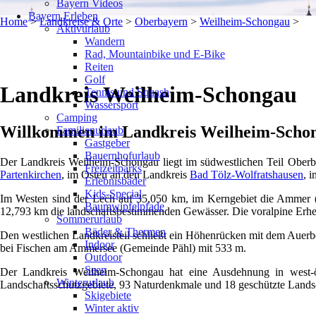
Bayern Videos
Bayern Erleben
Home
>
Landkreise & Orte
>
Oberbayern
>
Weilheim-Schongau
>
Aktivurlaub
Wandern
Rad, Mountainbike und E-Bike
Reiten
Golf
Landkreis Weilheim-Schongau
Tennis und Squash
Wassersport
Camping
Willkommen im Landkreis Weilheim-Scho
Familienurlaub
Gastgeber
Bauernhofurlaub
Der Landkreis Weilheim-Schongau liegt im südwestlichen Teil Ober
Freizeitparks
Partenkirchen
, im Osten an den Landkreis
Bad Tölz-Wolfratshausen
, 
Erlebnisbäder
Kids-Special
Im Westen sind der Lech auf 35,050 km, im Kerngebiet die Ammer (
Baumwipfelpfade
12,793 km die landschaftsbestimmenden Gewässer. Die voralpine Erhe
Sommerurlaub
Bäder & Thermen
Den westlichen Landkreisteil schließt ein Höhenrücken mit dem Auerbe
Indoor
bei Fischen am Ammersee (Gemeinde Pähl) mit 533 m.
Outdoor
Seen
Der Landkreis Weilheim-Schongau hat eine Ausdehnung in west-ö
Winterurlaub
Landschaftsschutzgebiete, 93 Naturdenkmale und 18 geschützte Landsc
Skigebiete
Winter aktiv