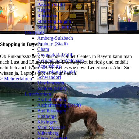
Passau (Stadt)
Regen
Rottal-Inn
Straubing-Bogen
Straubing (Stadt)
Oberpfalz
❯
Amberg-Sulzbach
Amberg (Stadt)
Shopping in Bayern
Cham
Neumarkt i.d.OPf.
Ob Einkaufsstraßen, Malls oder Outlet-Center, in Bayern kann man
Neustadt a.d. Waldnaab
nach Lust und Laune shoppen. Das Angebot ist riesig und enthält
Regensburg
natürlich auch typisch Bayerisches wie etwa Lederhosen. Aber Sie
Regensburg (Stadt)
wissen ja, Laptops gibt es bei uns auch!
Schwandorf
> Mehr erfahren
Tirschenreuth
Weiden (Stadt)
Unterfranken
❯
Aschaffenburg
Aschaffenburg (Stadt)
Bad Kissingen
Haßberge
Kitzingen
Main-Spessart
Miltenberg
Rhön-Grabfeld