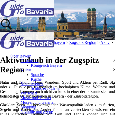
Home
>
Urlaubsregionen
>
Oberbayern
>
Zugspitz Region
>
Aktiv
>
Über Bayern
Aktivurlaub in der Zugspitz
Geschichte
❯
Königreich Bayern
Region
Kultur
❯
Sprache
Küche
Natur und Erholung beim Wandern, Sport und Aktion per Radl, Ski
Sehenswertes
❯
oder zu Fuss. Alles ist möglich im hochalpinen Klima. Wellness und
Schlösser / Gärten
Gesundheit kommen auch nicht zu kurz in einer der bekanntesten und
Wirtschaft
beliebtesten Urlaubsregionen in Bayern - der Zugspitzregion.
Musik und Theater
Museen und Galerien
Glasklare Seen mit hervorragender Wasserqualität laden zum Surfen,
Shopping
Segeln und Baden ein. Angler finden an versteckten Gewässern ein
Nightlife und Szene
stilles Plätzchen. Freunde von Golf und Tennis können sich auf