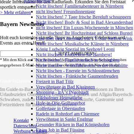
Reiseangebote
ideale Infrastruktur für den Radlurlaub. Erkunden Sie den Freistaat
Nicht löschen! Familienabenteuer in Nürnberg
sportlich entspannt!
nicht löschen! Freundinnentage
> Mehr erfahren
Nicht löschen! 7 Tage frische Bergluft schnuppern
Nicht löschen! Body & Soul in Bad Alexandersbad
Bayern Newsletter
nicht löschen! Ein Luxus-Wochenende in München
Nicht löschen! Ihr Hochzeitstag auf Schloss Burgel
Holt euch kostenlos aktuelle Tipps zu Angeboten, Erlebnissen und
Flug über den Chiemgau mit TV-Star Steffen Wink
Events aus erster Hand!
Nicht löschen! Musikalische Klänge in Nürnberg
König Ludwig Spezial im Seehotel Leoni
Nicht löschen! Entdecken Sie Bamberg!
* Mit dem Klick auf "Jetzt Anmelden" willige ich in die Verarbeitung der oben
Nicht löschen! Familienurlaub in Schönberg
angegebenen E-Mail-Adresse zum Zwecke des Erhalts des Newsletters ein.
Nicht löschen - Wohlfühlwoche in der Holzhütte
Nicht löschen - Energie im Schlosstürmchen
Nicht löschen - Fränkische Gaumenfreuden
GuideToBavaria
Freizeit in Bad Tölz
Verwöhntage in Bad Kissingen
Im Guide-to-Bavaria finden Sie Tipps und Informationen zu Ihren
Shopping - ItÂ´s INgolstadt
Urlaubszielen Oberbayern, Ostbayern, Franken und Allgäu/Bayerisch-
Hilzhofener Heimatliebe
Schwaben, zudem Urlaubsangebote, Unterkünfte, Gastromie und
Hole-in-One-Golfangebot
Freizeitideen für Ihren Urlaub in Bayern.
Golfertage in Oberstaufen
Radeln in Rohrdorf am Chiemsee
Verwöhntag in Sankt Englmar
Kontakt
Gesunder Rücken in Bad Königshofen
Datenschutz
Fit im Job in Bad Füssing
Werbung schalten