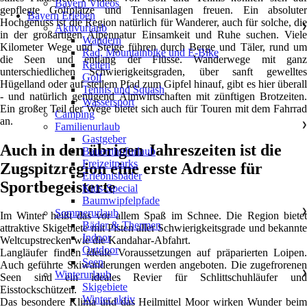
Bayern Videos
gepflegte Golfplätze und Tennisanlagen freuen. Ein absoluter
Bayern Erleben
Hochgenuss ist die Region natürlich für Wanderer, auch für solche, die
Aktivurlaub
❯
in der großartigen Alpennatur Einsamkeit und Ruhe suchen. Viele
Wandern
Kilometer Wege und Steige führen durch Berge und Täler, rund um
Rad, Mountainbike und E-Bike
die Seen und entlang der Flüsse. Wanderwege mit ganz
Reiten
unterschiedlichen Schwierigkeitsgraden, über sanft gewelltes
Golf
Hügelland oder auf steilem Pfad zum Gipfel hinauf, gibt es hier überall
Tennis und Squash
- und natürlich genügend Almwirtschaften mit zünftigen Brotzeiten.
Wassersport
Ein großer Teil der Wege bietet sich auch für Touren mit dem Fahrrad
Camping
an.
Familienurlaub
❯
Gastgeber
Auch in den übrigen Jahreszeiten ist die
Bauernhofurlaub
Freizeitparks
Zugspitzregion eine erste Adresse für
Erlebnisbäder
Sportbegeisterte
Kids-Special
Baumwipfelpfade
Sommerurlaub
❯
Im Winter heißt das vor allem Spaß im Schnee. Die Region bietet
Bäder & Thermen
attraktive Skigebiete mit Pisten aller Schwierigkeitsgrade und bekannte
Indoor
Weltcupstrecken wie die Kandahar-Abfahrt.
Outdoor
Langläufer finden ideale Voraussetzungen auf präparierten Loipen.
Seen
Auch geführte Skiwanderungen werden angeboten. Die zugefrorenen
Winterurlaub
❯
Seen sind ein ideales Revier für Schlittschuhläufer und
Skigebiete
Eisstockschützen.
Winter aktiv
Das besondere Klima und das Heilmittel Moor wirken Wunder beim