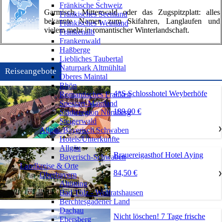
Fränkische Schweiz
Garmisch, Mittenwald oder das Zugspitzplatt: alles
Fränkisches Seenland
bekannte Namen zum Skifahren, Langlaufen und
Fränkisches Weinland
vielem mehr in romantischer Winterlandschaft.
Frankenalb
Frankenwald
Haßberge
Liebliches Taubertal
Naturpark Altmühltal
Reiseangebote
Oberes Maintal
Rhön
4*S Schlosshotel Weyberhöfe
Romantisches Franken
Spessart-Mainland
189,00 €
Städteregion Nürnberg
Steigerwald
Allgäu/Bayerisch Schwaben
❯
Hotels/Unterkünfte
Allgäu
Brauereigasthof Hotel Aying
Bayerisch-Schwaben
Landkreise & Orte
84,50 €
Oberbayern
❯
Altötting
Bad Tölz - Wolfratshausen
Berchtesgadener Land
Dachau
Nicht löschen! 7 Tage frische
Ebersberg