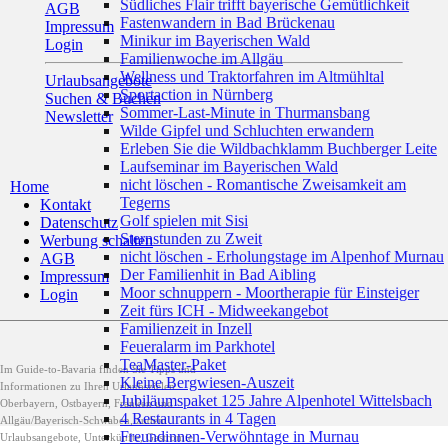
Südliches Flair trifft bayerische Gemütlichkeit
AGB
Fastenwandern in Bad Brückenau
Impressum
Minikur im Bayerischen Wald
Login
Familienwoche im Allgäu
Wellness und Traktorfahren im Altmühltal
Urlaubsangebote
Sportaction in Nürnberg
Suchen & Buchen
Sommer-Last-Minute in Thurmansbang
Newsletter
Wilde Gipfel und Schluchten erwandern
Erleben Sie die Wildbachklamm Buchberger Leite
Laufseminar im Bayerischen Wald
nicht löschen - Romantische Zweisamkeit am
Home
Tegerns
Kontakt
Golf spielen mit Sisi
Datenschutz
Sternstunden zu Zweit
Werbung schalten
nicht löschen - Erholungstage im Alpenhof Murnau
AGB
Der Familienhit in Bad Aibling
Impressum
Moor schnuppern - Moortherapie für Einsteiger
Login
Zeit fürs ICH - Midweekangebot
Familienzeit in Inzell
Feueralarm im Parkhotel
TeaMaster-Paket
Im Guide-to-Bavaria finden Sie Tipps und
Kleine Bergwiesen-Auszeit
Informationen zu Ihren Urlaubszielen
Jubiläumspaket 125 Jahre Alpenhotel Wittelsbach
Oberbayern, Ostbayern, Franken und
4 Restaurants in 4 Tagen
Allgäu/Bayerisch-Schwaben, zudem
Freundinnen-Verwöhntage in Murnau
Urlaubsangebote, Unterkünfte, Gastromie