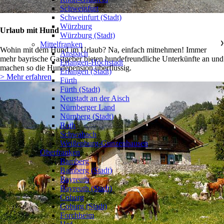
Schweinfurt
Schweinfurt (Stadt)
Würzburg
Urlaub mit Hund
Würzburg (Stadt)
Mittelfranken
❯
Wohin mit dem Hund im Urlaub? Na, einfach mitnehmen! Immer
Ansbach
mehr bayrische Gastgeber bieten hundefreundliche Unterkünfte an und
Erlangen-Höchstadt
machen so die Hundepension überflüssig.
Erlangen (Stadt)
> Mehr erfahren
Fürth
Fürth (Stadt)
Neustadt an der Aisch
Nürnberger Land
Nürnberg (Stadt)
Roth
Schwabach
Weißenburg-Gunzenhausen
Oberfranken
❯
Bamberg
Bamberg (Stadt)
Bayreuth
Bayreuth (Stadt)
Coburg
Coburg (Stadt)
Forchheim