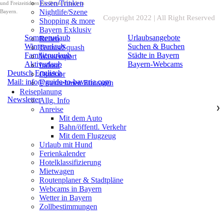
Essen/Trinken
und Freizeitideen für Ihren Urlaub in
Nightlife/Szene
Bayern.
Copyright 2022 | All Right Reserved
Shopping & more
Bayern Exklusiv
Sommerurlaub
Urlaubsangebote
Reiten
Winterurlaub
Suchen & Buchen
Tennis/Squash
Familienurlaub
Städte in Bayern
Wassersport
Aktivurlaub
Bayern-Webcams
Indoor
Deutsch
Englisch
Outdoor
Mail: info@guide-to-bavaria.com
Unternehmen Eintragen
Reiseplanung
Newsletter
Allg. Info
Anreise
❯
Mit dem Auto
Bahn/öffentl. Verkehr
Mit dem Flugzeug
Urlaub mit Hund
Ferienkalender
Hotelklassifizierung
Mietwagen
Routenplaner & Stadtpläne
Webcams in Bayern
Wetter in Bayern
Zollbestimmungen