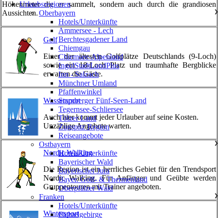
Urlaubsregionen
Höhenmeter die er sammelt, sondern auch durch die grandiosen
Oberbayern
❯
Aussichten.
Hotels/Unterkünfte
Ammersee - Lech
Berchtesgadener Land
Golf
Chiemgau
Einer der ältesten Golfplätze Deutschlands (9-Loch)
Chiemsee-Alpenland
sowie ein 18-Loch Platz und traumhafte Bergblicke
IngolStadtLandPlus
erwarten die Gäste.
Inn - Salzach
Münchner Umland
Pfaffenwinkel
Starnberger Fünf-Seen-Land
Wassersport
Tegernsee-Schliersee
Auch hier kommt jeder Urlauber auf seine Kosten.
Tölzer Land
Unzählige Angebote warten.
Zugspitz Region
Reiseangebote
Ostbayern
❯
Nordic Walking
Hotels/Unterkünfte
Bayerischer Wald
Die Region ist ein herrliches Gebiet für den Trendsport
Bayerischer Jura
Nordic Walking. Für Anfänger und Geübte werden
Bayer. Golf- & Thermenland
Gruppentouren mit Trainer angeboten.
Oberpfälzer Wald
Franken
❯
Hotels/Unterkünfte
Wintersport
Fichtelgebirge