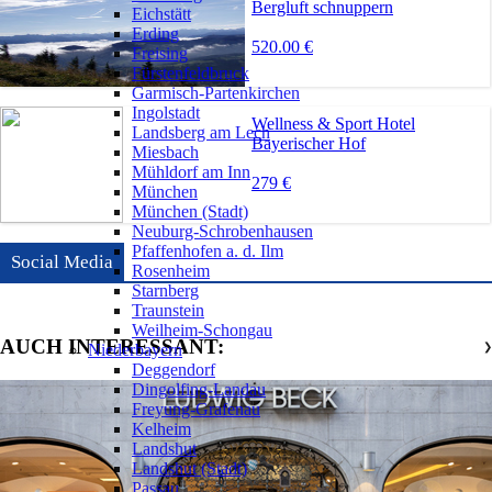
Bergluft schnuppern
Eichstätt
Erding
520.00 €
Freising
Fürstenfeldbruck
Garmisch-Partenkirchen
Ingolstadt
Wellness & Sport Hotel
Landsberg am Lech
Bayerischer Hof
Miesbach
Mühldorf am Inn
279 €
München
München (Stadt)
Neuburg-Schrobenhausen
Pfaffenhofen a. d. Ilm
Social Media
Rosenheim
Starnberg
Traunstein
Weilheim-Schongau
AUCH INTERESSANT:
Niederbayern
❯
Deggendorf
Dingolfing-Landau
Freyung-Grafenau
Kelheim
Landshut
Landshut (Stadt)
Passau