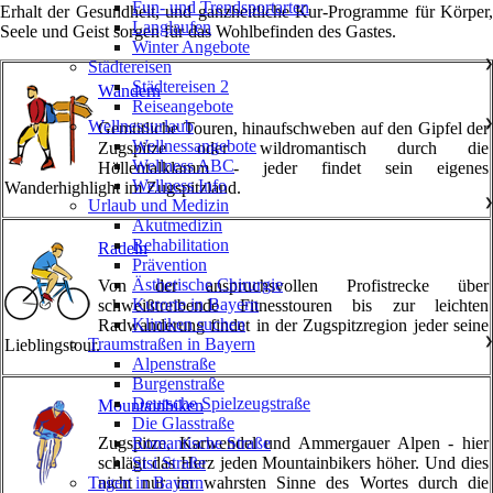
Fun- und Trendsportarten
Erhalt der Gesundheit, und ganzheitliche Kur-Programme für Körper,
Langlaufen
Seele und Geist sorgen für das Wohlbefinden des Gastes.
Winter Angebote
Städtereisen
❯
Städtereisen 2
Wandern
Reiseangebote
Wellnessurlaub
❯
Gemütliche Touren, hinaufschweben auf den Gipfel der
Wellnessangebote
Zugspitze oder wildromantisch durch die
Wellness ABC
Höllentalklamm - jeder findet sein eigenes
Wellness Info
Wanderhighlight im Zugspitzland.
Urlaub und Medizin
❯
Akutmedizin
Rehabilitation
Radeln
Prävention
Ästhetische Chirurgie
Von der anspruchsvollen Profistrecke über
Kurorte in Bayern
schweißtreibende Fitnesstouren bis zur leichten
Kliniken suchen
Radwanderung findet in der Zugspitzregion jeder seine
Traumstraßen in Bayern
❯
Lieblingstour.
Alpenstraße
Burgenstraße
Deutsche Spielzeugstraße
Mountainbiken
Die Glasstraße
Romantische Straße
Zugspitze, Karwendel und Ammergauer Alpen - hier
Sisi Straße
schlägt das Herz jeden Mountainbikers höher. Und dies
Tagen in Bayern
nicht nur im wahrsten Sinne des Wortes durch die