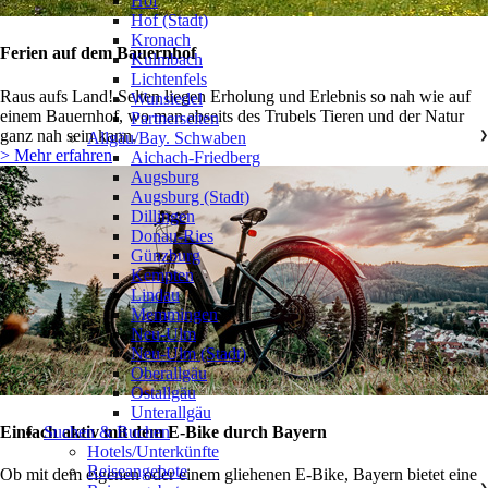
Hof
Hof (Stadt)
Kronach
Ferien auf dem Bauernhof
Kulmbach
Lichtenfels
Raus aufs Land! Selten liegen Erholung und Erlebnis so nah wie auf
Wunsiedel
einem Bauernhof, wo man abseits des Trubels Tieren und der Natur
Partnerseiten
ganz nah sein kann.
Allgäu/Bay. Schwaben
❯
> Mehr erfahren
Aichach-Friedberg
Augsburg
Augsburg (Stadt)
Dillingen
Donau-Ries
Günzburg
Kempten
Lindau
Memmingen
Neu-Ulm
Neu-Ulm (Stadt)
Oberallgäu
Ostallgäu
Unterallgäu
Einfach aktiv mit dem E-Bike durch Bayern
Suchen & Buchen
Hotels/Unterkünfte
Reiseangebote
Ob mit dem eigenen oder einem gliehenen E-Bike, Bayern bietet eine
❯