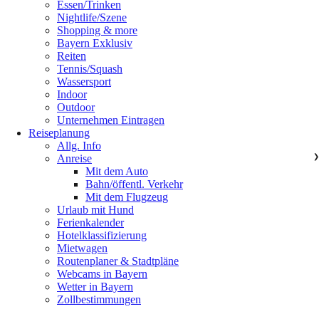
Essen/Trinken
Nightlife/Szene
Shopping & more
Bayern Exklusiv
Reiten
Tennis/Squash
Wassersport
Indoor
Outdoor
Unternehmen Eintragen
Reiseplanung
Allg. Info
Anreise
❯
Mit dem Auto
Bahn/öffentl. Verkehr
Mit dem Flugzeug
Urlaub mit Hund
Ferienkalender
Hotelklassifizierung
Mietwagen
Routenplaner & Stadtpläne
Webcams in Bayern
Wetter in Bayern
Zollbestimmungen