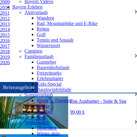
Bayern Videos
2009
Bayern Erleben
2010
Aktivurlaub
❯
2011
Wandern
2012
Rad, Mountainbike und E-Bike
2013
Reiten
2014
Golf
2015
Tennis und Squash
2016
Wassersport
2017
Camping
2018
Familienurlaub
❯
2019
Gastgeber
2020
Bauernhofurlaub
Freizeitparks
Erlebnisbäder
Kids-Special
Reiseangebote
Baumwipfelpfade
Sommerurlaub
❯
Bäder & Thermen
Das Aunhamer - Suite & Spa
Indoor
Outdoor
99,00 €
Seen
Winterurlaub
❯
Skigebiete
Winter aktiv