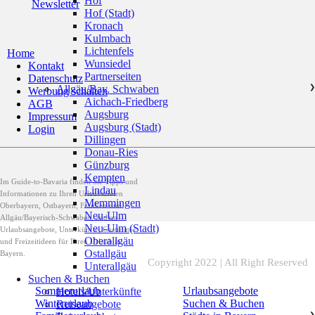
Hof
Newsletter
Hof (Stadt)
Kronach
Kulmbach
Lichtenfels
Home
Wunsiedel
Kontakt
Partnerseiten
Datenschutz
Allgäu/Bay. Schwaben
❯
Werbung schalten
Aichach-Friedberg
AGB
Augsburg
Impressum
Augsburg (Stadt)
Login
Dillingen
Donau-Ries
Günzburg
Kempten
Im Guide-to-Bavaria finden Sie Tipps und
Lindau
Informationen zu Ihren Urlaubszielen
Memmingen
Oberbayern, Ostbayern, Franken und
Neu-Ulm
Allgäu/Bayerisch-Schwaben, zudem
Neu-Ulm (Stadt)
Urlaubsangebote, Unterkünfte, Gastromie
Oberallgäu
und Freizeitideen für Ihren Urlaub in
Ostallgäu
Bayern.
Copyright 2022 | All Right Reserved
Unterallgäu
Suchen & Buchen
Sommerurlaub
Urlaubsangebote
Hotels/Unterkünfte
Winterurlaub
Suchen & Buchen
Reiseangebote
❯