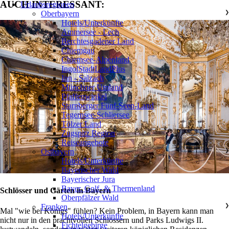
AUCH INTERESSANT:
Urlaubsregionen
Oberbayern
❯
Hotels/Unterkünfte
Ammersee - Lech
Berchtesgadener Land
Chiemgau
Chiemsee-Alpenland
IngolStadtLandPlus
Inn - Salzach
Münchner Umland
Pfaffenwinkel
Starnberger Fünf-Seen-Land
Tegernsee-Schliersee
Tölzer Land
Zugspitz Region
Reiseangebote
Ostbayern
❯
Hotels/Unterkünfte
Bayerischer Wald
Bayerischer Jura
Bayer. Golf- & Thermenland
Schlösser und Gärten in Bayern
Oberpfälzer Wald
Franken
❯
Mal "wie bei Königs" fühlen? Kein Problem, in Bayern kann man
Hotels/Unterkünfte
nicht nur in den prachtvollen Schlössern und Parks Ludwigs II.
Fichtelgebirge