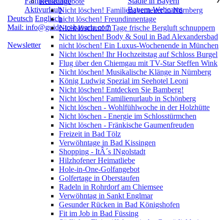
Familienurlaub
Städte in Bayern
Reiseangebote
Aktivurlaub
Bayern-Webcams
Nicht löschen! Familienabenteuer in Nürnberg
Deutsch
Englisch
nicht löschen! Freundinnentage
Mail: info@guide-to-bavaria.com
Nicht löschen! 7 Tage frische Bergluft schnuppern
Nicht löschen! Body & Soul in Bad Alexandersbad
Newsletter
nicht löschen! Ein Luxus-Wochenende in München
Nicht löschen! Ihr Hochzeitstag auf Schloss Burgel
Flug über den Chiemgau mit TV-Star Steffen Wink
Nicht löschen! Musikalische Klänge in Nürnberg
König Ludwig Spezial im Seehotel Leoni
Nicht löschen! Entdecken Sie Bamberg!
Nicht löschen! Familienurlaub in Schönberg
Nicht löschen - Wohlfühlwoche in der Holzhütte
Nicht löschen - Energie im Schlosstürmchen
Nicht löschen - Fränkische Gaumenfreuden
Freizeit in Bad Tölz
Verwöhntage in Bad Kissingen
Shopping - ItÂ´s INgolstadt
Hilzhofener Heimatliebe
Hole-in-One-Golfangebot
Golfertage in Oberstaufen
Radeln in Rohrdorf am Chiemsee
Verwöhntag in Sankt Englmar
Gesunder Rücken in Bad Königshofen
Fit im Job in Bad Füssing