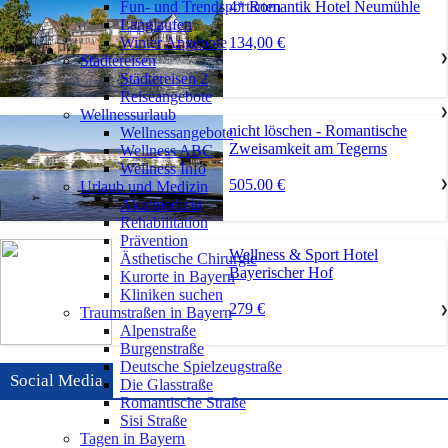
4* Romantik Hotel Neumühle
Fun- und Trendsportarten
Langlaufen
134,00 €
Winter Angebote
Städtereisen
❯
Städtereisen 2
Reiseangebote
Wellnessurlaub
❯
nicht löschen - Romantische
Wellnessangebote
Zweisamkeit am Tegerns
Wellness ABC
Wellness Info
505.00 €
Urlaub und Medizin
❯
Akutmedizin
Rehabilitation
Prävention
Wellness & Sport Hotel
Ästhetische Chirurgie
Bayerischer Hof
Kurorte in Bayern
Kliniken suchen
279 €
Traumstraßen in Bayern
❯
Alpenstraße
Burgenstraße
Deutsche Spielzeugstraße
Social Media
Die Glasstraße
Romantische Straße
Sisi Straße
Tagen in Bayern