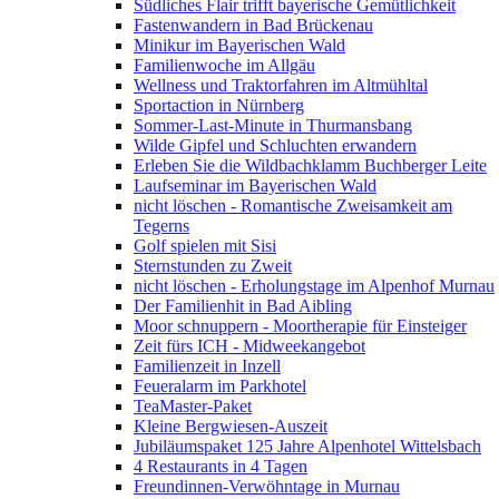
Südliches Flair trifft bayerische Gemütlichkeit
Fastenwandern in Bad Brückenau
Minikur im Bayerischen Wald
Familienwoche im Allgäu
Wellness und Traktorfahren im Altmühltal
Sportaction in Nürnberg
Sommer-Last-Minute in Thurmansbang
Wilde Gipfel und Schluchten erwandern
Erleben Sie die Wildbachklamm Buchberger Leite
Laufseminar im Bayerischen Wald
nicht löschen - Romantische Zweisamkeit am
Tegerns
Golf spielen mit Sisi
Sternstunden zu Zweit
nicht löschen - Erholungstage im Alpenhof Murnau
Der Familienhit in Bad Aibling
Moor schnuppern - Moortherapie für Einsteiger
Zeit fürs ICH - Midweekangebot
Familienzeit in Inzell
Feueralarm im Parkhotel
TeaMaster-Paket
Kleine Bergwiesen-Auszeit
Jubiläumspaket 125 Jahre Alpenhotel Wittelsbach
4 Restaurants in 4 Tagen
Freundinnen-Verwöhntage in Murnau