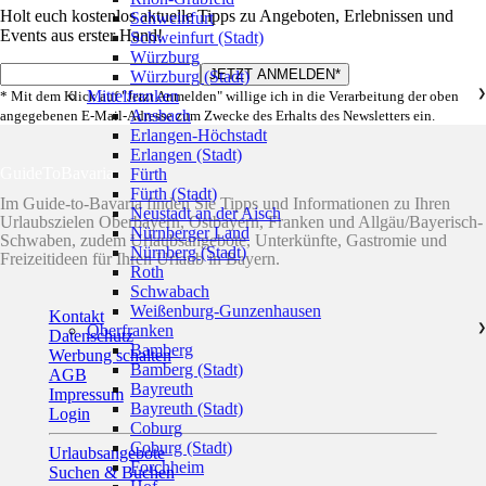
Holt euch kostenlos aktuelle Tipps zu Angeboten, Erlebnissen und
Schweinfurt
Events aus erster Hand!
Schweinfurt (Stadt)
Würzburg
Würzburg (Stadt)
Mittelfranken
❯
* Mit dem Klick auf "Jetzt Anmelden" willige ich in die Verarbeitung der oben
Ansbach
angegebenen E-Mail-Adresse zum Zwecke des Erhalts des Newsletters ein.
Erlangen-Höchstadt
Erlangen (Stadt)
GuideToBavaria
Fürth
Fürth (Stadt)
Im Guide-to-Bavaria finden Sie Tipps und Informationen zu Ihren
Neustadt an der Aisch
Urlaubszielen Oberbayern, Ostbayern, Franken und Allgäu/Bayerisch-
Nürnberger Land
Schwaben, zudem Urlaubsangebote, Unterkünfte, Gastromie und
Nürnberg (Stadt)
Freizeitideen für Ihren Urlaub in Bayern.
Roth
Schwabach
Weißenburg-Gunzenhausen
Kontakt
Oberfranken
❯
Datenschutz
Bamberg
Werbung schalten
Bamberg (Stadt)
AGB
Bayreuth
Impressum
Bayreuth (Stadt)
Login
Coburg
Coburg (Stadt)
Urlaubsangebote
Forchheim
Suchen & Buchen