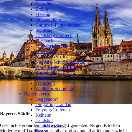
Eichstätt
Erding
Freising
Fürstenfeldbruck
Garmisch-Partenkirchen
Ingolstadt
Landsberg am Lech
Miesbach
Mühldorf am Inn
München
München (Stadt)
Neuburg-Schrobenhausen
Pfaffenhofen a. d. Ilm
Rosenheim
Starnberg
Traunstein
Weilheim-Schongau
Niederbayern
❯
Deggendorf
Dingolfing-Landau
Freyung-Grafenau
Bayerns Städte
Kelheim
Landshut
Geschichte erkunden und Gegenwart genießen: Nirgends treffen
Landshut (Stadt)
Moderne und Tradition so sichtbar und spannend aufeinander wie in
Passau