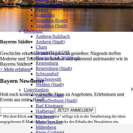
Passau (Stadt)
Regen
Rottal-Inn
Straubing-Bogen
Straubing (Stadt)
Oberpfalz
❯
Amberg-Sulzbach
Bayerns Städte
Amberg (Stadt)
Cham
Neumarkt i.d.OPf.
Geschichte erkunden und Gegenwart genießen: Nirgends treffen
Neustadt a.d. Waldnaab
Moderne und Tradition so sichtbar und spannend aufeinander wie in
Regensburg
Bayerns Städten.
Regensburg (Stadt)
> Mehr erfahren
Schwandorf
Tirschenreuth
Bayern Newsletter
Weiden (Stadt)
Unterfranken
❯
Holt euch kostenlos aktuelle Tipps zu Angeboten, Erlebnissen und
Aschaffenburg
Events aus erster Hand!
Aschaffenburg (Stadt)
Bad Kissingen
Haßberge
* Mit dem Klick auf "Jetzt Anmelden" willige ich in die Verarbeitung der oben
Kitzingen
angegebenen E-Mail-Adresse zum Zwecke des Erhalts des Newsletters ein.
Main-Spessart
Miltenberg
Rhön-Grabfeld