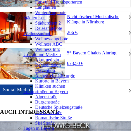
Fun- und Trendsportarten
Langlaufen
Winter Angebote
Nicht löschen! Musikalische
Städtereisen
❯
Klänge in Nürnberg
Städtereisen 2
Reiseangebote
266 €
Wellnessurlaub
❯
Wellnessangebote
Wellness ABC
Wellness Info
5* Bayern Chalets Ainring
Urlaub und Medizin
❯
Akutmedizin
673,50 €
Rehabilitation
Prävention
Ästhetische Chirurgie
Kurorte in Bayern
Kliniken suchen
Social Media
Traumstraßen in Bayern
❯
Alpenstraße
Burgenstraße
Deutsche Spielzeugstraße
AUCH INTERESSANT:
Die Glasstraße
Romantische Straße
Sisi Straße
Tagen in Bayern