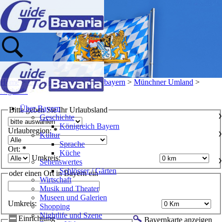
Home
>
Urlaubsregionen
>
Oberbayern
>
Münchner Umland
>
Nightlife
>
Über Bayern
Bitte geben Sie Ihr Urlaubsland
Geschichte
❯
Königreich Bayern
Urlaubregion:
*
Kultur
❯
Sprache
Ort:
*
Küche
Umkreis:
Sehenswertes
❯
Schlösser / Gärten
oder einen Ort in Bayern ein
Wirtschaft
Musik und Theater
Museen und Galerien
Umkreis:
Shopping
Nightlife und Szene
Einrichtung
Bayernkarte anzeigen