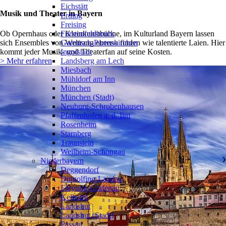
Eichstätt
Musik und Theater in Bayern
Erding
Freising
Ob Opernhaus oder Kleinkunstbühne, im Kulturland Bayern lassen
Fürstenfeldbruck
sich Ensembles von Weltrang ebenso finden wie talentierte Laien. Hier
Garmisch-Partenkirchen
kommt jeder Musik- und Theaterfan auf seine Kosten.
Ingolstadt
> Mehr erfahren
Landsberg am Lech
Miesbach
Mühldorf am Inn
München
München (Stadt)
Neuburg-Schrobenhausen
Pfaffenhofen a. d. Ilm
Rosenheim
Starnberg
Traunstein
Weilheim-Schongau
Niederbayern
❯
Deggendorf
Dingolfing-Landau
Freyung-Grafenau
Kelheim
Landshut
Landshut (Stadt)
Passau