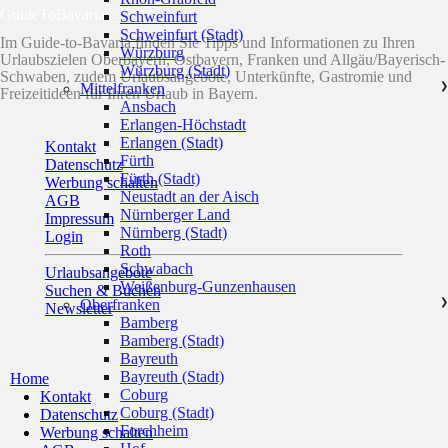
GuideToBavaria
Schweinfurt
Schweinfurt (Stadt)
Im Guide-to-Bavaria finden Sie Tipps und Informationen zu Ihren
Würzburg
Urlaubszielen Oberbayern, Ostbayern, Franken und Allgäu/Bayerisch-
Würzburg (Stadt)
Schwaben, zudem Urlaubsangebote, Unterkünfte, Gastromie und
Mittelfranken
❯
Freizeitideen für Ihren Urlaub in Bayern.
Ansbach
Erlangen-Höchstadt
Erlangen (Stadt)
Kontakt
Fürth
Datenschutz
Fürth (Stadt)
Werbung schalten
Neustadt an der Aisch
AGB
Nürnberger Land
Impressum
Nürnberg (Stadt)
Login
Roth
Schwabach
Urlaubsangebote
Weißenburg-Gunzenhausen
Suchen & Buchen
Oberfranken
❯
Newsletter
Bamberg
Bamberg (Stadt)
Bayreuth
Bayreuth (Stadt)
Home
Coburg
Kontakt
Coburg (Stadt)
Datenschutz
Forchheim
Werbung schalten