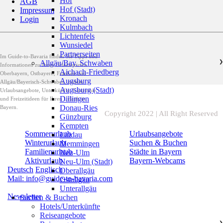
Hof
AGB
Hof (Stadt)
Impressum
Kronach
Login
Kulmbach
Lichtenfels
Wunsiedel
Partnerseiten
Im Guide-to-Bavaria finden Sie Tipps und
Allgäu/Bay. Schwaben
❯
Informationen zu Ihren Urlaubszielen
Aichach-Friedberg
Oberbayern, Ostbayern, Franken und
Augsburg
Allgäu/Bayerisch-Schwaben, zudem
Augsburg (Stadt)
Urlaubsangebote, Unterkünfte, Gastromie
Dillingen
und Freizeitideen für Ihren Urlaub in
Donau-Ries
Bayern.
Copyright 2022 | All Right Reserved
Günzburg
Kempten
Sommerurlaub
Urlaubsangebote
Lindau
Winterurlaub
Suchen & Buchen
Memmingen
Familienurlaub
Städte in Bayern
Neu-Ulm
Aktivurlaub
Bayern-Webcams
Neu-Ulm (Stadt)
Deutsch
Englisch
Oberallgäu
Mail: info@guide-to-bavaria.com
Ostallgäu
Unterallgäu
Newsletter
Suchen & Buchen
Hotels/Unterkünfte
Reiseangebote
❯