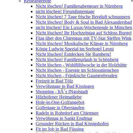
Reiseangebote
Nicht löschen! Familienabenteuer in Nürnberg
nicht löschen! Freundinnentage
Nicht löschen! 7 Tage frische Bergluft schnuppern
Nicht löschen! Body & Soul in Bad Alexandersbad
nicht löschen! Ein Luxus-Wochenende in München
Nicht löschen! Ihr Hochzeitstag auf Schloss Burgel
Flug über den Chiemgau mit TV-Star Steffen Wink
Nicht löschen! Musikalische Klänge in Nürnberg
König Ludwig Spezial im Seehotel Leoni
Nicht löschen! Entdecken Sie Bamberg!
Nicht löschen! Familienurlaub in Schönberg
Nicht löschen - Wohlfühlwoche in der Holzhütte
Nicht löschen - Energie im Schlosstürmchen
Nicht löschen - Fränkische Gaumenfreuden
Freizeit in Bad Tölz
Verwöhntage in Bad Kissingen
Shopping - ItÂ´s INgolstadt
Hilzhofener Heimatliebe
Hole-in-One-Golfangebot
Golfertage in Oberstaufen
Radeln in Rohrdorf am Chiemsee
Verwöhntag in Sankt Englmar
Gesunder Rücken in Bad Königshofen
Fit im Job in Bad Füssing