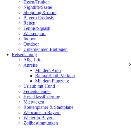
Essen/Trinken
Nightlife/Szene
Shopping & more
Bayern Exklusiv
Reiten
Tennis/Squash
Wassersport
Indoor
Outdoor
Unternehmen Eintragen
Reiseplanung
Allg. Info
Anreise
❯
Mit dem Auto
Bahn/öffentl. Verkehr
Mit dem Flugzeug
Urlaub mit Hund
Ferienkalender
Hotelklassifizierung
Mietwagen
Routenplaner & Stadtpläne
Webcams in Bayern
Wetter in Bayern
Zollbestimmungen