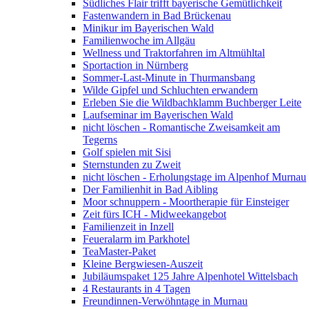
Südliches Flair trifft bayerische Gemütlichkeit
Fastenwandern in Bad Brückenau
Minikur im Bayerischen Wald
Familienwoche im Allgäu
Wellness und Traktorfahren im Altmühltal
Sportaction in Nürnberg
Sommer-Last-Minute in Thurmansbang
Wilde Gipfel und Schluchten erwandern
Erleben Sie die Wildbachklamm Buchberger Leite
Laufseminar im Bayerischen Wald
nicht löschen - Romantische Zweisamkeit am
Tegerns
Golf spielen mit Sisi
Sternstunden zu Zweit
nicht löschen - Erholungstage im Alpenhof Murnau
Der Familienhit in Bad Aibling
Moor schnuppern - Moortherapie für Einsteiger
Zeit fürs ICH - Midweekangebot
Familienzeit in Inzell
Feueralarm im Parkhotel
TeaMaster-Paket
Kleine Bergwiesen-Auszeit
Jubiläumspaket 125 Jahre Alpenhotel Wittelsbach
4 Restaurants in 4 Tagen
Freundinnen-Verwöhntage in Murnau