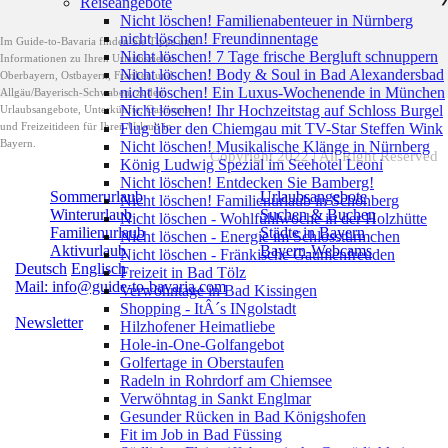
Reiseangebote
Nicht löschen! Familienabenteuer in Nürnberg
nicht löschen! Freundinnentage
Im Guide-to-Bavaria finden Sie Tipps und
Nicht löschen! 7 Tage frische Bergluft schnuppern
Informationen zu Ihren Urlaubszielen
Nicht löschen! Body & Soul in Bad Alexandersbad
Oberbayern, Ostbayern, Franken und
nicht löschen! Ein Luxus-Wochenende in München
Allgäu/Bayerisch-Schwaben, zudem
Nicht löschen! Ihr Hochzeitstag auf Schloss Burgel
Urlaubsangebote, Unterkünfte, Gastromie
und Freizeitideen für Ihren Urlaub in
Flug über den Chiemgau mit TV-Star Steffen Wink
Bayern.
Nicht löschen! Musikalische Klänge in Nürnberg
Copyright 2022 | All Right Reserved
König Ludwig Spezial im Seehotel Leoni
Nicht löschen! Entdecken Sie Bamberg!
Sommerurlaub
Urlaubsangebote
Nicht löschen! Familienurlaub in Schönberg
Winterurlaub
Suchen & Buchen
Nicht löschen - Wohlfühlwoche in der Holzhütte
Familienurlaub
Städte in Bayern
Nicht löschen - Energie im Schlosstürmchen
Aktivurlaub
Bayern-Webcams
Nicht löschen - Fränkische Gaumenfreuden
Deutsch
Englisch
Freizeit in Bad Tölz
Mail: info@guide-to-bavaria.com
Verwöhntage in Bad Kissingen
Shopping - ItÂ´s INgolstadt
Newsletter
Hilzhofener Heimatliebe
Hole-in-One-Golfangebot
Golfertage in Oberstaufen
Radeln in Rohrdorf am Chiemsee
Verwöhntag in Sankt Englmar
Gesunder Rücken in Bad Königshofen
Fit im Job in Bad Füssing