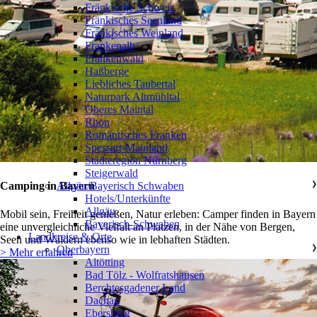
Fränkische Schweiz
Fränkisches Seenland
Fränkisches Weinland
Frankenalb
Frankenwald
Haßberge
Liebliches Taubertal
Naturpark Altmühltal
Oberes Maintal
Rhön
Romantisches Franken
Spessart-Mainland
Städteregion Nürnberg
Steigerwald
Allgäu/Bayerisch Schwaben
❯
Camping in Bayern
Hotels/Unterkünfte
Allgäu
Mobil sein, Freiheit genießen, Natur erleben: Camper finden in Bayern
Bayerisch-Schwaben
eine unvergleichliche Vielfalt an Plätzen, in der Nähe von Bergen,
Landkreise & Orte
Seen und Wäldern ebenso wie in lebhaften Städten.
Oberbayern
❯
> Mehr erfahren
Altötting
Bad Tölz - Wolfratshausen
Berchtesgadener Land
Dachau
Ebersberg