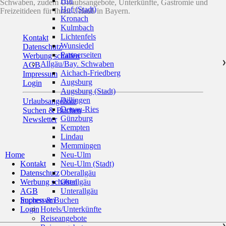
Hof
Schwaben, zudem Urlaubsangebote, Unterkünfte, Gastromie und
Hof (Stadt)
Freizeitideen für Ihren Urlaub in Bayern.
Kronach
Kulmbach
Lichtenfels
Kontakt
Wunsiedel
Datenschutz
Partnerseiten
Werbung schalten
Allgäu/Bay. Schwaben
❯
AGB
Aichach-Friedberg
Impressum
Augsburg
Login
Augsburg (Stadt)
Dillingen
Urlaubsangebote
Donau-Ries
Suchen & Buchen
Günzburg
Newsletter
Kempten
Lindau
Memmingen
Home
Neu-Ulm
Kontakt
Neu-Ulm (Stadt)
Datenschutz
Oberallgäu
Werbung schalten
Ostallgäu
AGB
Unterallgäu
Impressum
Suchen & Buchen
Login
Hotels/Unterkünfte
Reiseangebote
❯