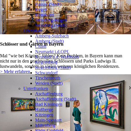
Passau (Stadt)
Regen
Rottal-Inn
Straubing-Bogen
Straubing (Stadt)
Oberpfalz
❯
Amberg-Sulzbach
Amberg (Stadt)
Schlösser und Gärten in Bayern
Cham
Neumarkt i.d.OPf.
Mal "wie bei Königs" fühlen? Kein Problem, in Bayern kann man
Neustadt a.d. Waldnaab
nicht nur in den prachtvollen Schlössern und Parks Ludwigs II.
Regensburg
lustwandeln, sondern in vielen weiteren königlichen Residenzen.
Regensburg (Stadt)
> Mehr erfahren
Schwandorf
Tirschenreuth
Weiden (Stadt)
Unterfranken
❯
Aschaffenburg
Aschaffenburg (Stadt)
Bad Kissingen
Haßberge
Kitzingen
Main-Spessart
Miltenberg
Rhön-Grabfeld