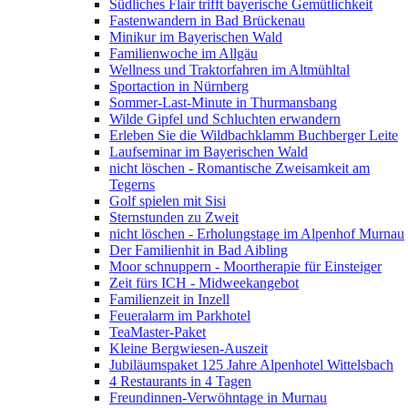
Südliches Flair trifft bayerische Gemütlichkeit
Fastenwandern in Bad Brückenau
Minikur im Bayerischen Wald
Familienwoche im Allgäu
Wellness und Traktorfahren im Altmühltal
Sportaction in Nürnberg
Sommer-Last-Minute in Thurmansbang
Wilde Gipfel und Schluchten erwandern
Erleben Sie die Wildbachklamm Buchberger Leite
Laufseminar im Bayerischen Wald
nicht löschen - Romantische Zweisamkeit am
Tegerns
Golf spielen mit Sisi
Sternstunden zu Zweit
nicht löschen - Erholungstage im Alpenhof Murnau
Der Familienhit in Bad Aibling
Moor schnuppern - Moortherapie für Einsteiger
Zeit fürs ICH - Midweekangebot
Familienzeit in Inzell
Feueralarm im Parkhotel
TeaMaster-Paket
Kleine Bergwiesen-Auszeit
Jubiläumspaket 125 Jahre Alpenhotel Wittelsbach
4 Restaurants in 4 Tagen
Freundinnen-Verwöhntage in Murnau