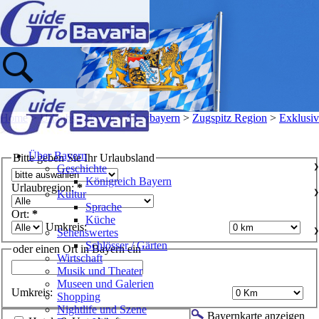
Home
>
Urlaubsregionen
>
Oberbayern
>
Zugspitz Region
>
Exklusiv
>
Über Bayern
Bitte geben Sie Ihr Urlaubsland
Geschichte
❯
Königreich Bayern
Urlaubregion:
*
Kultur
❯
Sprache
Ort:
*
Küche
Umkreis:
Sehenswertes
❯
Schlösser / Gärten
oder einen Ort in Bayern ein
Wirtschaft
Musik und Theater
Museen und Galerien
Umkreis:
Shopping
Nightlife und Szene
Bayernkarte anzeigen