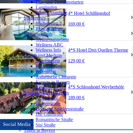
Fun- und Trendsportarten
Langlaufen
Winter Angebote
4* Hotel Schillingshof
Städtereisen
❯
Städtereisen 2
169,00 €
Reiseangebote
Wellnessurlaub
❯
Wellnessangebote
Wellness ABC
4*S Hotel Drei Quellen Therme
Wellness Info
Urlaub und Medizin
❯
129,00 €
Akutmedizin
Rehabilitation
Prävention
Ästhetische Chirurgie
Kurorte in Bayern
4*S Schlosshotel Weyberhöfe
Kliniken suchen
Traumstraßen in Bayern
❯
189,00 €
Alpenstraße
Burgenstraße
Deutsche Spielzeugstraße
Die Glasstraße
Romantische Straße
Social Media
Sisi Straße
Tagen in Bayern