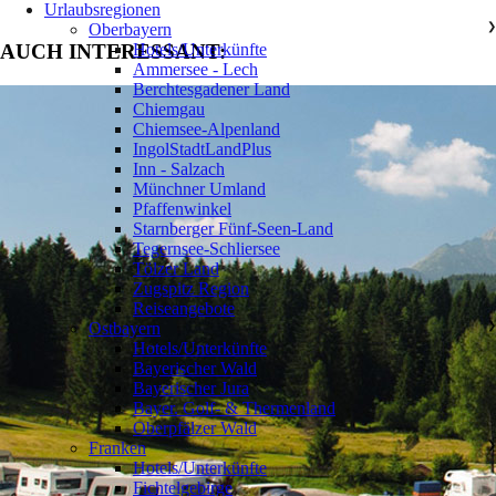
Urlaubsregionen
Oberbayern
❯
Hotels/Unterkünfte
AUCH INTERESSANT:
Ammersee - Lech
Berchtesgadener Land
Chiemgau
Chiemsee-Alpenland
IngolStadtLandPlus
Inn - Salzach
Münchner Umland
Pfaffenwinkel
Starnberger Fünf-Seen-Land
Tegernsee-Schliersee
Tölzer Land
Zugspitz Region
Reiseangebote
Ostbayern
❯
Hotels/Unterkünfte
Bayerischer Wald
Bayerischer Jura
Bayer. Golf- & Thermenland
Oberpfälzer Wald
Franken
❯
Hotels/Unterkünfte
Fichtelgebirge