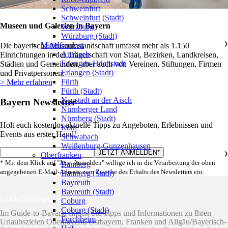
Schweinfurt
Schweinfurt (Stadt)
Museen und Galerien in Bayern
Würzburg
Würzburg (Stadt)
Mittelfranken
❯
Die bayerische Museumslandschaft umfasst mehr als 1.150
Ansbach
Einrichtungen in der Trägerschaft von Staat, Bezirken, Landkreisen,
Erlangen-Höchstadt
Städten und Gemeinden, aber auch von Vereinen, Stiftungen, Firmen
Erlangen (Stadt)
und Privatpersonen.
Fürth
> Mehr erfahren
Fürth (Stadt)
Neustadt an der Aisch
Bayern Newsletter
Nürnberger Land
Nürnberg (Stadt)
Holt euch kostenlos aktuelle Tipps zu Angeboten, Erlebnissen und
Roth
Events aus erster Hand!
Schwabach
Weißenburg-Gunzenhausen
Oberfranken
❯
* Mit dem Klick auf "Jetzt Anmelden" willige ich in die Verarbeitung der oben
Bamberg
angegebenen E-Mail-Adresse zum Zwecke des Erhalts des Newsletters ein.
Bamberg (Stadt)
Bayreuth
Bayreuth (Stadt)
GuideToBavaria
Coburg
Coburg (Stadt)
Im Guide-to-Bavaria finden Sie Tipps und Informationen zu Ihren
Forchheim
Urlaubszielen Oberbayern, Ostbayern, Franken und Allgäu/Bayerisch-