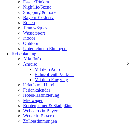
Essen/Trinken
Nightlife/Szene
Shopping & more
Bayern Exklusiv
Reiten
Tennis/Squash
Wassersport
Indoor
Outdoor
Unternehmen Eintragen
Reiseplanung
Allg. Info
Anreise
❯
Mit dem Auto
Bahn/öffentl. Verkehr
Mit dem Flugzeug
Urlaub mit Hund
Ferienkalender
Hotelklassifizierung
Mietwagen
Routenplaner & Stadtpläne
Webcams in Bayern
Wetter in Bayern
Zollbestimmungen