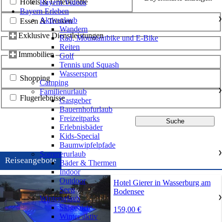
Hotels & Unterkünfte
Bayern Videos
Bayern Erleben
Aktivurlaub
❯
Essen & Trinken
Wandern
Exklusive Dienstleistungen
Rad, Mountainbike und E-Bike
Reiten
Immobilien
Golf
Tennis und Squash
Wassersport
Shopping
Camping
Familienurlaub
❯
Flugerlebnisse
Gastgeber
Bauernhofurlaub
Freizeitparks
Erlebnisbäder
Kids-Special
Baumwipfelpfade
Sommerurlaub
❯
Reiseangebote
Bäder & Thermen
Indoor
Outdoor
Hotel Gierer in Wasserburg am
Seen
Bodensee
Winterurlaub
❯
Skigebiete
159,00 €
Winter aktiv