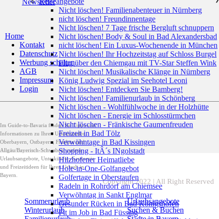
Reiseangebote
Newsletter
Nicht löschen! Familienabenteuer in Nürnberg
nicht löschen! Freundinnentage
Nicht löschen! 7 Tage frische Bergluft schnuppern
Home
Nicht löschen! Body & Soul in Bad Alexandersbad
Kontakt
nicht löschen! Ein Luxus-Wochenende in München
Datenschutz
Nicht löschen! Ihr Hochzeitstag auf Schloss Burgel
Werbung schalten
Flug über den Chiemgau mit TV-Star Steffen Wink
AGB
Nicht löschen! Musikalische Klänge in Nürnberg
Impressum
König Ludwig Spezial im Seehotel Leoni
Login
Nicht löschen! Entdecken Sie Bamberg!
Nicht löschen! Familienurlaub in Schönberg
Nicht löschen - Wohlfühlwoche in der Holzhütte
Nicht löschen - Energie im Schlosstürmchen
Nicht löschen - Fränkische Gaumenfreuden
Im Guide-to-Bavaria finden Sie Tipps und
Freizeit in Bad Tölz
Informationen zu Ihren Urlaubszielen
Verwöhntage in Bad Kissingen
Oberbayern, Ostbayern, Franken und
Shopping - ItÂ´s INgolstadt
Allgäu/Bayerisch-Schwaben, zudem
Hilzhofener Heimatliebe
Urlaubsangebote, Unterkünfte, Gastromie
und Freizeitideen für Ihren Urlaub in
Hole-in-One-Golfangebot
Bayern.
Golfertage in Oberstaufen
Copyright 2022 | All Right Reserved
Radeln in Rohrdorf am Chiemsee
Verwöhntag in Sankt Englmar
Sommerurlaub
Urlaubsangebote
Gesunder Rücken in Bad Königshofen
Winterurlaub
Suchen & Buchen
Fit im Job in Bad Füssing
Familienurlaub
Städte in Bayern