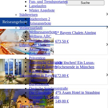
Fun- und Trendsportarten
Langlaufen
Winter Angebote
Städtereisen
❯
Städtereisen 2
Reiseangebote
Reiseangebote
Wellnessurlaub
❯
Wellnessangebote
5* Bayern Chalets Ainring
Wellness ABC
Wellness Info
673,50 €
Urlaub und Medizin
❯
Akutmedizin
Rehabilitation
Prävention
Ästhetische Chirurgie
nicht löschen! Ein Luxus-
Kurorte in Bayern
Wochenende in München
Kliniken suchen
Traumstraßen in Bayern
❯
172.00 €
Alpenstraße
Burgenstraße
Deutsche Spielzeugstraße
4*S Asam Hotel in Straubing
Die Glasstraße
Romantische Straße
149,00 €
Sisi Straße
Tagen in Bayern