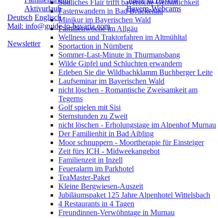
Südliches Flair trifft bayerische Gemütlichkeit
Aktivurlaub
Bayern-Webcams
Fastenwandern in Bad Brückenau
Deutsch
Englisch
Minikur im Bayerischen Wald
Mail: info@guide-to-bavaria.com
Familienwoche im Allgäu
Wellness und Traktorfahren im Altmühltal
Newsletter
Sportaction in Nürnberg
Sommer-Last-Minute in Thurmansbang
Wilde Gipfel und Schluchten erwandern
Erleben Sie die Wildbachklamm Buchberger Leite
Laufseminar im Bayerischen Wald
nicht löschen - Romantische Zweisamkeit am
Tegerns
Golf spielen mit Sisi
Sternstunden zu Zweit
nicht löschen - Erholungstage im Alpenhof Murnau
Der Familienhit in Bad Aibling
Moor schnuppern - Moortherapie für Einsteiger
Zeit fürs ICH - Midweekangebot
Familienzeit in Inzell
Feueralarm im Parkhotel
TeaMaster-Paket
Kleine Bergwiesen-Auszeit
Jubiläumspaket 125 Jahre Alpenhotel Wittelsbach
4 Restaurants in 4 Tagen
Freundinnen-Verwöhntage in Murnau