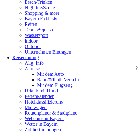
Essen/Trinken
Nightlife/Szene
Shopping & more
Bayern Exklusiv
Reiten
Tennis/Squash
Wassersport
Indoor
Outdoor
Unternehmen Eintragen
Reiseplanung
Allg. Info
Anreise
❯
Mit dem Auto
Bahn/öffentl. Verkehr
Mit dem Flugzeug
Urlaub mit Hund
Ferienkalender
Hotelklassifizierung
Mietwagen
Routenplaner & Stadtpläne
Webcams in Bayern
Wetter in Bayern
Zollbestimmungen