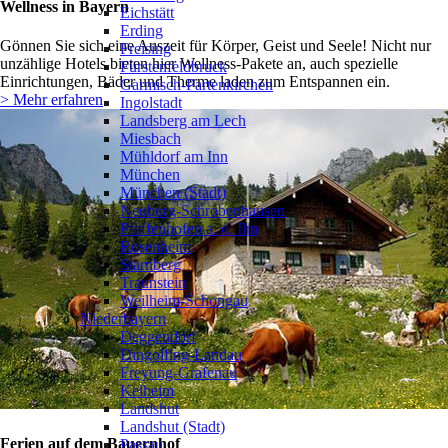
Wellness in Bayern
Eichstätt
Erding
Gönnen Sie sich eine Auszeit für Körper, Geist und Seele! Nicht nur
Freising
unzählige Hotels bieten hier Wellness-Pakete an, auch spezielle
Fürstenfeldbruck
Einrichtungen, Bäder und Therme laden zum Entspannen ein.
Garmisch-Partenkirchen
> Mehr erfahren
Ingolstadt
Landsberg am Lech
Miesbach
Mühldorf am Inn
München
München (Stadt)
Neuburg-Schrobenhausen
Pfaffenhofen a. d. Ilm
Rosenheim
Starnberg
Traunstein
Weilheim-Schongau
Niederbayern
❯
Deggendorf
Dingolfing-Landau
Freyung-Grafenau
Kelheim
Landshut
Landshut (Stadt)
Ferien auf dem Bauernhof
Passau