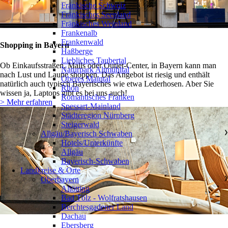
Fränkische Schweiz
Fränkisches Seenland
Fränkisches Weinland
Frankenalb
Frankenwald
Shopping in Bayern
Haßberge
Liebliches Taubertal
Ob Einkaufsstraßen, Malls oder Outlet-Center, in Bayern kann man
Naturpark Altmühltal
nach Lust und Laune shoppen. Das Angebot ist riesig und enthält
Oberes Maintal
natürlich auch typisch Bayerisches wie etwa Lederhosen. Aber Sie
Rhön
wissen ja, Laptops gibt es bei uns auch!
Romantisches Franken
> Mehr erfahren
Spessart-Mainland
Städteregion Nürnberg
Steigerwald
Allgäu/Bayerisch Schwaben
❯
Hotels/Unterkünfte
Allgäu
Bayerisch-Schwaben
Landkreise & Orte
Oberbayern
❯
Altötting
Bad Tölz - Wolfratshausen
Berchtesgadener Land
Dachau
Ebersberg