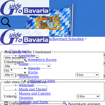
Home
>
Urlaubsregionen
>
Allgäu/Bayerisch Schwaben
>
Hotels/Unterkünfte
>
Über Bayern
Bitte geben Sie Ihr Urlaubsland
Geschichte
❯
Königreich Bayern
Urlaubregion:
*
Kultur
❯
Sprache
Ort:
*
Küche
Umkreis:
Sehenswertes
❯
Schlösser / Gärten
oder einen Ort in Bayern ein
Wirtschaft
Musik und Theater
Museen und Galerien
Umkreis:
Shopping
Nightlife und Szene
Unterkunftsart
Bayernkarte anzeigen