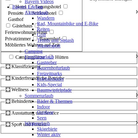
Bayern Videos
Hotel
Tagungshotel
Bayern Erleben
Aktivurlaub
❯
Pension
Schlosshotel
Wandern
Gasthof
Rad, Mountainbike und E-Bike
Gästehaus
Reiten
Ferienwohnung/Haus
Golf
Privatzimmer
Bauernhof
Tennis und Squash
Möbliertes Wohnen auf Zeit
Wassersport
Camping
Familienurlaub
❯
Campingplätze
Hütten
Gastgeber
Klassifizierung
Bauernhofurlaub
Freizeitparks
Kinderfreundliche Betriebe
Erlebnisbäder
Kids-Special
Wellness
Baumwipfelpfade
Sommerurlaub
❯
Behinderte
Bäder & Thermen
Indoor
Outdoor
Ausstattung und Service
Seen
Winterurlaub
❯
Sport und Freizeit
Skigebiete
Winter aktiv