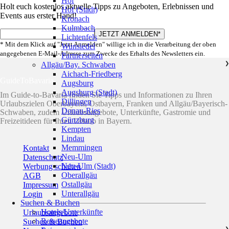
Hof
Holt euch kostenlos aktuelle Tipps zu Angeboten, Erlebnissen und
Hof (Stadt)
Events aus erster Hand!
Kronach
Kulmbach
Lichtenfels
* Mit dem Klick auf "Jetzt Anmelden" willige ich in die Verarbeitung der oben
Wunsiedel
angegebenen E-Mail-Adresse zum Zwecke des Erhalts des Newsletters ein.
Partnerseiten
Allgäu/Bay. Schwaben
❯
Aichach-Friedberg
GuideToBavaria
Augsburg
Augsburg (Stadt)
Im Guide-to-Bavaria finden Sie Tipps und Informationen zu Ihren
Dillingen
Urlaubszielen Oberbayern, Ostbayern, Franken und Allgäu/Bayerisch-
Donau-Ries
Schwaben, zudem Urlaubsangebote, Unterkünfte, Gastromie und
Günzburg
Freizeitideen für Ihren Urlaub in Bayern.
Kempten
Lindau
Memmingen
Kontakt
Neu-Ulm
Datenschutz
Neu-Ulm (Stadt)
Werbung schalten
Oberallgäu
AGB
Ostallgäu
Impressum
Unterallgäu
Login
Suchen & Buchen
Hotels/Unterkünfte
Urlaubsangebote
Reiseangebote
Suchen & Buchen
❯