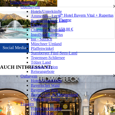
Urlaubsregionen
Oberbayern
❯
Hotels/Unterkünfte
4* Hotel Bayern Vital + Rupertus
Ammersee - Lech
Therme
Berchtesgadener Land
Chiemgau
159,00 €
Chiemsee-Alpenland
IngolStadtLandPlus
Inn - Salzach
Münchner Umland
Social Media
Pfaffenwinkel
Starnberger Fünf-Seen-Land
Tegernsee-Schliersee
Tölzer Land
AUCH INTERESSANT:
Zugspitz Region
Reiseangebote
Ostbayern
❯
Hotels/Unterkünfte
Bayerischer Wald
Bayerischer Jura
Bayer. Golf- & Thermenland
Oberpfälzer Wald
Franken
❯
Hotels/Unterkünfte
Fichtelgebirge