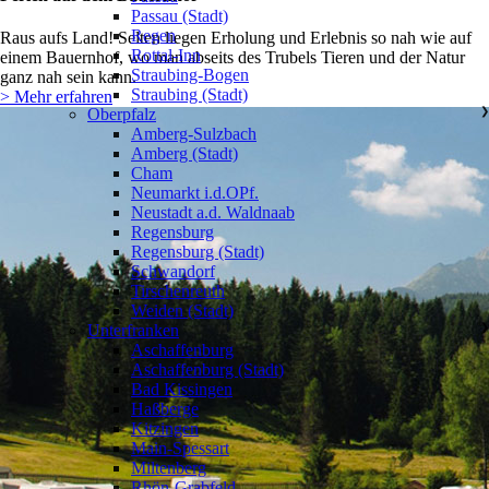
Passau (Stadt)
Regen
Raus aufs Land! Selten liegen Erholung und Erlebnis so nah wie auf
Rottal-Inn
einem Bauernhof, wo man abseits des Trubels Tieren und der Natur
Straubing-Bogen
ganz nah sein kann.
Straubing (Stadt)
> Mehr erfahren
Oberpfalz
❯
Amberg-Sulzbach
Amberg (Stadt)
Cham
Neumarkt i.d.OPf.
Neustadt a.d. Waldnaab
Regensburg
Regensburg (Stadt)
Schwandorf
Tirschenreuth
Weiden (Stadt)
Unterfranken
❯
Aschaffenburg
Aschaffenburg (Stadt)
Bad Kissingen
Haßberge
Kitzingen
Main-Spessart
Miltenberg
Rhön-Grabfeld