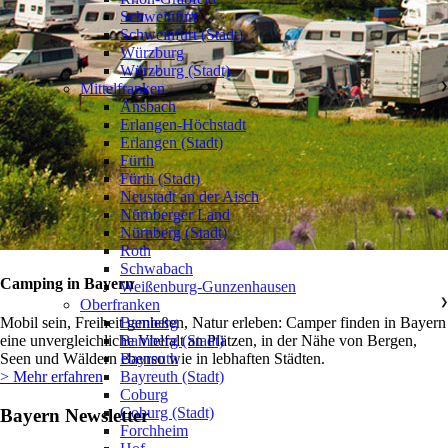
Schweinfurt
Schweinfurt (Stadt)
Würzburg
Würzburg (Stadt)
Mittelfranken
❯
Ansbach
Erlangen-Höchstadt
Erlangen (Stadt)
Fürth
Fürth (Stadt)
Neustadt an der Aisch
Nürnberger Land
Nürnberg (Stadt)
Roth
Schwabach
Camping in Bayern
Weißenburg-Gunzenhausen
Oberfranken
❯
Bamberg
Mobil sein, Freiheit genießen, Natur erleben: Camper finden in Bayern
Bamberg (Stadt)
eine unvergleichliche Vielfalt an Plätzen, in der Nähe von Bergen,
Bayreuth
Seen und Wäldern ebenso wie in lebhaften Städten.
Bayreuth (Stadt)
> Mehr erfahren
Coburg
Coburg (Stadt)
Bayern Newsletter
Forchheim