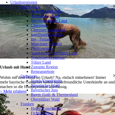
Urlaubsregionen
Oberbayern
❯
Hotels/Unterkünfte
Ammersee - Lech
Berchtesgadener Land
Chiemgau
Chiemsee-Alpenland
IngolStadtLandPlus
Inn - Salzach
Münchner Umland
Pfaffenwinkel
Starnberger Fünf-Seen-Land
Tegernsee-Schliersee
Tölzer Land
Zugspitz Region
Urlaub mit Hund
Reiseangebote
Ostbayern
❯
Wohin mit dem Hund im Urlaub? Na, einfach mitnehmen! Immer
Hotels/Unterkünfte
mehr bayrische Gastgeber bieten hundefreundliche Unterkünfte an und
Bayerischer Wald
machen so die Hundepension überflüssig.
Bayerischer Jura
> Mehr erfahren
Bayer. Golf- & Thermenland
Oberpfälzer Wald
Franken
❯
Hotels/Unterkünfte
Fichtelgebirge