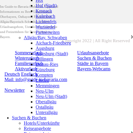
Hof
Hof (Stadt)
Im Guide-to-Bavaria finden Sie Tipps und
Kronach
Informationen zu Ihren Urlaubszielen
Kulmbach
Oberbayern, Ostbayern, Franken und
Lichtenfels
Allgäu/Bayerisch-Schwaben, zudem
Wunsiedel
Urlaubsangebote, Unterkünfte, Gastromie
Partnerseiten
und Freizeitideen für Ihren Urlaub in
Bayern.
Allgäu/Bay. Schwaben
❯
Copyright 2022 | All Right Reserved
Aichach-Friedberg
Augsburg
Sommerurlaub
Urlaubsangebote
Augsburg (Stadt)
Winterurlaub
Suchen & Buchen
Dillingen
Familienurlaub
Städte in Bayern
Donau-Ries
Aktivurlaub
Bayern-Webcams
Günzburg
Deutsch
Englisch
Kempten
Mail: info@guide-to-bavaria.com
Lindau
Memmingen
Newsletter
Neu-Ulm
Neu-Ulm (Stadt)
Oberallgäu
Ostallgäu
Unterallgäu
Suchen & Buchen
Hotels/Unterkünfte
Reiseangebote
❯