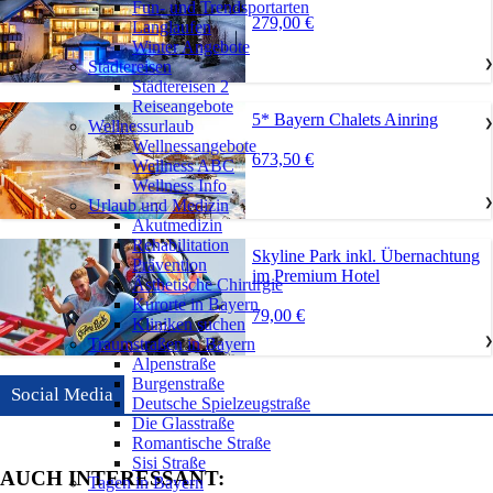
Fun- und Trendsportarten
279,00 €
Langlaufen
Winter Angebote
Städtereisen
❯
Städtereisen 2
Reiseangebote
5* Bayern Chalets Ainring
Wellnessurlaub
❯
Wellnessangebote
673,50 €
Wellness ABC
Wellness Info
Urlaub und Medizin
❯
Akutmedizin
Rehabilitation
Skyline Park inkl. Übernachtung
Prävention
im Premium Hotel
Ästhetische Chirurgie
Kurorte in Bayern
79,00 €
Kliniken suchen
Traumstraßen in Bayern
❯
Alpenstraße
Burgenstraße
Social Media
Deutsche Spielzeugstraße
Die Glasstraße
Romantische Straße
Sisi Straße
AUCH INTERESSANT:
Tagen in Bayern