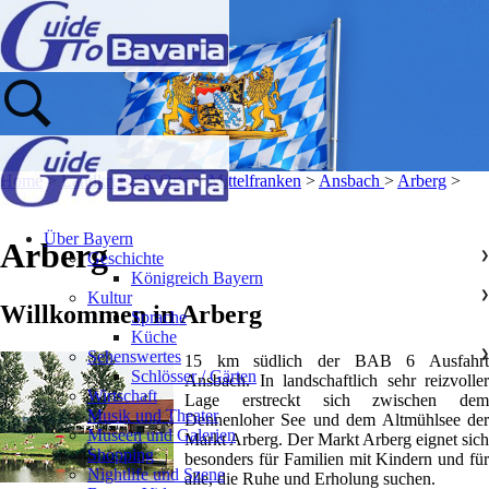
Home
>
Landkreise & Orte
>
Mittelfranken
>
Ansbach
>
Arberg
>
Über Bayern
Arberg
Geschichte
❯
Königreich Bayern
Kultur
❯
Willkommen in Arberg
Sprache
Küche
Sehenswertes
❯
15 km südlich der BAB 6 Ausfahrt
Schlösser / Gärten
Ansbach. In landschaftlich sehr reizvoller
Wirtschaft
Lage erstreckt sich zwischen dem
Musik und Theater
Dennenloher See und dem Altmühlsee der
Museen und Galerien
Markt Arberg. Der Markt Arberg eignet sich
Shopping
besonders für Familien mit Kindern und für
Nightlife und Szene
alle, die Ruhe und Erholung suchen.