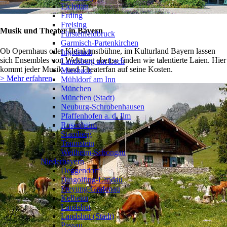
Eichstätt
Erding
Freising
Musik und Theater in Bayern
Fürstenfeldbruck
Garmisch-Partenkirchen
Ob Opernhaus oder Kleinkunstbühne, im Kulturland Bayern lassen
Ingolstadt
sich Ensembles von Weltrang ebenso finden wie talentierte Laien. Hier
Landsberg am Lech
kommt jeder Musik- und Theaterfan auf seine Kosten.
Miesbach
> Mehr erfahren
Mühldorf am Inn
München
München (Stadt)
Neuburg-Schrobenhausen
Pfaffenhofen a. d. Ilm
Rosenheim
Starnberg
Traunstein
Weilheim-Schongau
Niederbayern
❯
Deggendorf
Dingolfing-Landau
Freyung-Grafenau
Kelheim
Landshut
Landshut (Stadt)
Passau