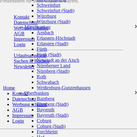
Freizeitideen für Ihren Urlaub in Bayern.
Schweinfurt
Schweinfurt (Stadt)
Würzburg
Kontakt
Würzburg (Stadt)
Datenschutz
Mittelfranken
❯
Werbung schalten
Ansbach
AGB
Erlangen-Höchstadt
Impressum
Erlangen (Stadt)
Login
Fürth
Fürth (Stadt)
Urlaubsangebote
Neustadt an der Aisch
Suchen & Buchen
Nürnberger Land
Newsletter
Nürnberg (Stadt)
Roth
Schwabach
Weißenburg-Gunzenhausen
Home
Oberfranken
❯
Kontakt
Bamberg
Datenschutz
Bamberg (Stadt)
Werbung schalten
Bayreuth
AGB
Bayreuth (Stadt)
Impressum
Coburg
Login
Coburg (Stadt)
Forchheim