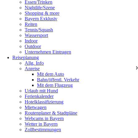
Essen/Trinken
Nightlife/Szene
Shopping & more
Bayern Exklusiv
Reiten
Tennis/Squash
Wassersport
Indoor
Outdoor
Unternehmen Eintragen
Reiseplanung
Allg. Info
Anreise
❯
Mit dem Auto
Bahn/öffentl. Verkehr
Mit dem Flugzeug
Urlaub mit Hund
Ferienkalender
Hotelklassifizierung
Mietwagen
Routenplaner & Stadtpläne
Webcams in Bayern
Wetter in Bayern
Zollbestimmungen