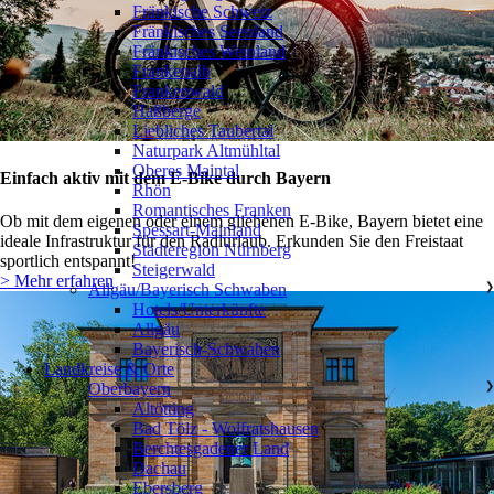
Fränkische Schweiz
Fränkisches Seenland
Fränkisches Weinland
Frankenalb
Frankenwald
Haßberge
Liebliches Taubertal
Naturpark Altmühltal
Oberes Maintal
Einfach aktiv mit dem E-Bike durch Bayern
Rhön
Romantisches Franken
Ob mit dem eigenen oder einem gliehenen E-Bike, Bayern bietet eine
Spessart-Mainland
ideale Infrastruktur für den Radlurlaub. Erkunden Sie den Freistaat
Städteregion Nürnberg
sportlich entspannt!
Steigerwald
> Mehr erfahren
Allgäu/Bayerisch Schwaben
❯
Hotels/Unterkünfte
Allgäu
Bayerisch-Schwaben
Landkreise & Orte
Oberbayern
❯
Altötting
Bad Tölz - Wolfratshausen
Berchtesgadener Land
Dachau
Ebersberg