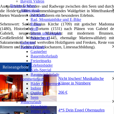
Bayern Videos
Bayern Erleben
Ausgeschilderte Wander- und Radwege zwischen den Seen und durch
Aktivurlaub
❯
die Heide (größtes zusammenhängendes Waldgebiet in Mittelfranken)
Wandern
bieten Wanderern und Radfahrern ein besonderes Erlebnis.
Rad, Mountainbike und E-Bike
Sehenswert: Sankt Blasius Kirche (1709) mit gotischer Madonna
Reiten
(1480), Historischer Torturm (1531) nach Plänen von Gabriel de
Golf
Gabrieli, neugestalteter Marktplatz mit modernem Brunnen.
Tennis und Squash
Großlellenfeld Wehrkirche (1445, ehemalige Marienwallfahrt) mit
Wassersport
Sakramentsnische und wertvollen Holzfiguren und Fresken, Reste von
Camping
Römern und Kelten (Viereckschanzen, Limesnachbildung).
Familienurlaub
❯
Gastgeber
Bauernhofurlaub
Freizeitparks
Erlebnisbäder
Reiseangebote
Kids-Special
Baumwipfelpfade
Nicht löschen! Musikalische
Sommerurlaub
❯
Klänge in Nürnberg
Bäder & Thermen
Indoor
266 €
Outdoor
Seen
Winterurlaub
❯
Skigebiete
4*S Dein Engel Oberstaufen
Winter aktiv