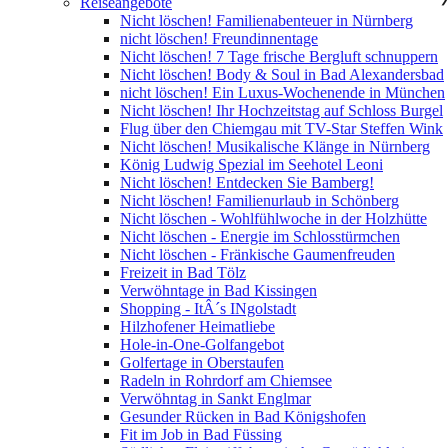
Reiseangebote
Nicht löschen! Familienabenteuer in Nürnberg
nicht löschen! Freundinnentage
Nicht löschen! 7 Tage frische Bergluft schnuppern
Nicht löschen! Body & Soul in Bad Alexandersbad
nicht löschen! Ein Luxus-Wochenende in München
Nicht löschen! Ihr Hochzeitstag auf Schloss Burgel
Flug über den Chiemgau mit TV-Star Steffen Wink
Nicht löschen! Musikalische Klänge in Nürnberg
König Ludwig Spezial im Seehotel Leoni
Nicht löschen! Entdecken Sie Bamberg!
Nicht löschen! Familienurlaub in Schönberg
Nicht löschen - Wohlfühlwoche in der Holzhütte
Nicht löschen - Energie im Schlosstürmchen
Nicht löschen - Fränkische Gaumenfreuden
Freizeit in Bad Tölz
Verwöhntage in Bad Kissingen
Shopping - ItÂ´s INgolstadt
Hilzhofener Heimatliebe
Hole-in-One-Golfangebot
Golfertage in Oberstaufen
Radeln in Rohrdorf am Chiemsee
Verwöhntag in Sankt Englmar
Gesunder Rücken in Bad Königshofen
Fit im Job in Bad Füssing