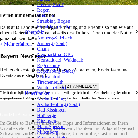
Passau (Stadt)
Regen
Ferien auf dem Bauernhof
Rottal-Inn
Straubing-Bogen
Straubing (Stadt)
Raus aufs Land! Selten liegen Erholung und Erlebnis so nah wie auf
Oberpfalz
❯
einem Bauernhof, wo man abseits des Trubels Tieren und der Natur
Amberg-Sulzbach
ganz nah sein kann.
Amberg (Stadt)
> Mehr erfahren
Cham
Neumarkt i.d.OPf.
Bayern Newsletter
Neustadt a.d. Waldnaab
Regensburg
Holt euch kostenlos aktuelle Tipps zu Angeboten, Erlebnissen und
Regensburg (Stadt)
Events aus erster Hand!
Schwandorf
Tirschenreuth
Weiden (Stadt)
* Mit dem Klick auf "Jetzt Anmelden" willige ich in die Verarbeitung der oben
Unterfranken
❯
angegebenen E-Mail-Adresse zum Zwecke des Erhalts des Newsletters ein.
Aschaffenburg
Aschaffenburg (Stadt)
Bad Kissingen
GuideToBavaria
Haßberge
Kitzingen
Im Guide-to-Bavaria finden Sie Tipps und Informationen zu Ihren
Main-Spessart
Urlaubszielen Oberbayern, Ostbayern, Franken und Allgäu/Bayerisch-
Miltenberg
Schwaben, zudem Urlaubsangebote, Unterkünfte, Gastromie und
Rhön-Grabfeld