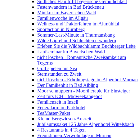
Südliches Flair trifft bayerische Gemütlichkeit
Fastenwandern in Bad Brückenau
Minikur im Bayerischen Wald
Familienwoche im Allgäu
Wellness und Traktorfahren im Altmühltal
Sportaction in Nürnberg
Sommer-Last-Minute in Thurmansbang
Wilde Gipfel und Schluchten erwandern
Erleben Sie die Wildbachklamm Buchberger Leite
Laufseminar im Bayerischen Wald
nicht löschen - Romantische Zweisamkeit am
Tegerns
Golf spielen mit Sisi
Sternstunden zu Zweit
nicht löschen - Erholungstage im Alpenhof Murnau
Der Familienhit in Bad Aibling
Moor schnuppern - Moortherapie für Einsteiger
Zeit fürs ICH - Midweekangebot
Familienzeit in Inzell
Feueralarm im Parkhotel
TeaMaster-Paket
Kleine Bergwiesen-Auszeit
Jubiläumspaket 125 Jahre Alpenhotel Wittelsbach
4 Restaurants in 4 Tagen
Freundinnen-Verwöhntage in Murnau