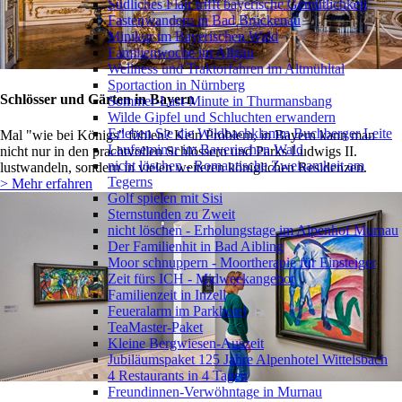
Südliches Flair trifft bayerische Gemütlichkeit
Fastenwandern in Bad Brückenau
Minikur im Bayerischen Wald
Familienwoche im Allgäu
Wellness und Traktorfahren im Altmühltal
Sportaction in Nürnberg
Schlösser und Gärten in Bayern
Sommer-Last-Minute in Thurmansbang
Wilde Gipfel und Schluchten erwandern
Erleben Sie die Wildbachklamm Buchberger Leite
Mal "wie bei Königs" fühlen? Kein Problem, in Bayern kann man
Laufseminar im Bayerischen Wald
nicht nur in den prachtvollen Schlössern und Parks Ludwigs II.
nicht löschen - Romantische Zweisamkeit am
lustwandeln, sondern in vielen weiteren königlichen Residenzen.
Tegerns
> Mehr erfahren
Golf spielen mit Sisi
Sternstunden zu Zweit
nicht löschen - Erholungstage im Alpenhof Murnau
Der Familienhit in Bad Aibling
Moor schnuppern - Moortherapie für Einsteiger
Zeit fürs ICH - Midweekangebot
Familienzeit in Inzell
Feueralarm im Parkhotel
TeaMaster-Paket
Kleine Bergwiesen-Auszeit
Jubiläumspaket 125 Jahre Alpenhotel Wittelsbach
4 Restaurants in 4 Tagen
Freundinnen-Verwöhntage in Murnau