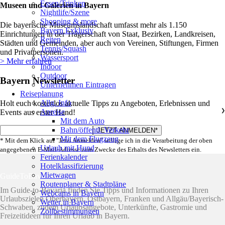
Essen/Trinken
Museen und Galerien in Bayern
Nightlife/Szene
Shopping & more
Die bayerische Museumslandschaft umfasst mehr als 1.150
Bayern Exklusiv
Einrichtungen in der Trägerschaft von Staat, Bezirken, Landkreisen,
Reiten
Städten und Gemeinden, aber auch von Vereinen, Stiftungen, Firmen
Tennis/Squash
und Privatpersonen.
Wassersport
> Mehr erfahren
Indoor
Outdoor
Bayern Newsletter
Unternehmen Eintragen
Reiseplanung
Allg. Info
Holt euch kostenlos aktuelle Tipps zu Angeboten, Erlebnissen und
Anreise
❯
Events aus erster Hand!
Mit dem Auto
Bahn/öffentl. Verkehr
Mit dem Flugzeug
* Mit dem Klick auf "Jetzt Anmelden" willige ich in die Verarbeitung der oben
Urlaub mit Hund
angegebenen E-Mail-Adresse zum Zwecke des Erhalts des Newsletters ein.
Ferienkalender
Hotelklassifizierung
Mietwagen
GuideToBavaria
Routenplaner & Stadtpläne
Im Guide-to-Bavaria finden Sie Tipps und Informationen zu Ihren
Webcams in Bayern
Urlaubszielen Oberbayern, Ostbayern, Franken und Allgäu/Bayerisch-
Wetter in Bayern
Schwaben, zudem Urlaubsangebote, Unterkünfte, Gastromie und
Zollbestimmungen
Freizeitideen für Ihren Urlaub in Bayern.