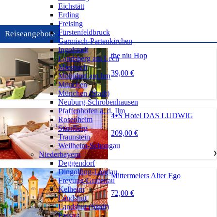
Eichstätt
Erding
Freising
Fürstenfeldbruck
Reiseangebote
Garmisch-Partenkirchen
Ingolstadt
the niu Hop
Landsberg am Lech
Miesbach
39,00 €
Mühldorf am Inn
München
München (Stadt)
Neuburg-Schrobenhausen
Pfaffenhofen a. d. Ilm
4⭑S Hotel DAS LUDWIG
Rosenheim
Starnberg
209,00 €
Traunstein
Weilheim-Schongau
Niederbayern
❯
Deggendorf
Dingolfing-Landau
Mittermeiers Alter Ego
Freyung-Grafenau
Kelheim
72,00 €
Landshut
Landshut (Stadt)
Passau