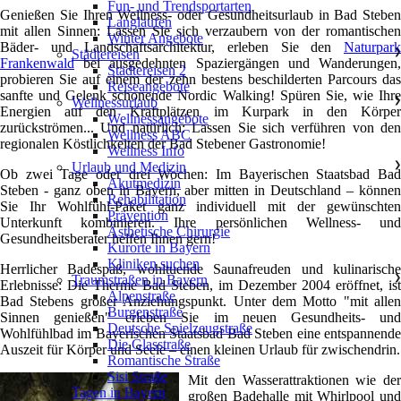
Fun- und Trendsportarten
Genießen Sie Ihren Wellness- oder Gesundheitsurlaub in Bad Steben
Langlaufen
mit allen Sinnen: Lassen Sie sich verzaubern von der romantischen
Winter Angebote
Bäder- und Landschaftsarchitektur, erleben Sie den
Naturpark
Städtereisen
❯
Frankenwald
bei ausgedehnten Spaziergängen und Wanderungen,
Städtereisen 2
probieren Sie auf einem der zehn bestens beschilderten Parcours das
Reiseangebote
sanfte und Gelenk schonende Nordic Walking! Spüren Sie, wie Ihre
Wellnessurlaub
❯
Energien auf den Kraftplätzen im Kurpark in den Körper
Wellnessangebote
zurückströmen... Und natürlich: Lassen Sie sich verführen von den
Wellness ABC
regionalen Köstlichkeiten der Bad Stebener Gastronomie!
Wellness Info
Urlaub und Medizin
❯
Ob zwei Tage oder drei Wochen: Im Bayerischen Staatsbad Bad
Akutmedizin
Steben - ganz oben in Bayern, aber mitten in Deutschland – können
Rehabilitation
Sie Ihr Wohlfühl-Paket ganz individuell mit der gewünschten
Prävention
Unterkunft kombinieren. Ihre persönlichen Wellness- und
Ästhetische Chirurgie
Gesundheitsberater helfen Ihnen gern!
Kurorte in Bayern
Kliniken suchen
Herrlicher Badespaß, wohltuende Saunafreuden und kulinarische
Traumstraßen in Bayern
❯
Erlebnisse: Die Therme Bad Steben, im Dezember 2004 eröffnet, ist
Alpenstraße
Bad Stebens großer Anziehungspunkt. Unter dem Motto "mit allen
Burgenstraße
Sinnen genießen" erleben Sie im neuen Gesundheits- und
Deutsche Spielzeugstraße
Wohlfühlbad im Bayerischen Staatsbad Bad Steben eine entspannende
Die Glasstraße
Auszeit für Körper und Seele – einen kleinen Urlaub für zwischendrin.
Romantische Straße
Sisi Straße
Mit den Wasserattraktionen wie der
Tagen in Bayern
großen Badehalle mit Whirlpool und