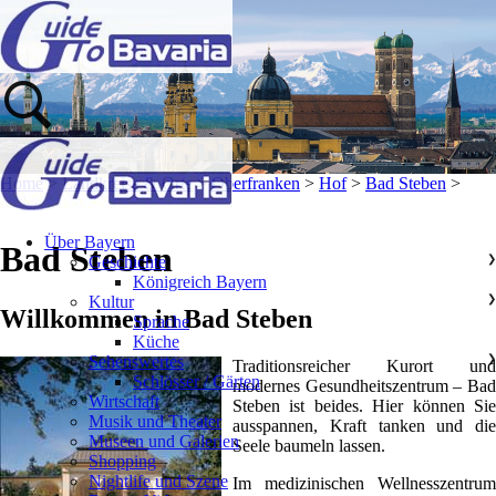
Home
>
Landkreise & Orte
>
Oberfranken
>
Hof
>
Bad Steben
>
Über Bayern
Bad Steben
Geschichte
❯
Königreich Bayern
Kultur
❯
Willkommen in Bad Steben
Sprache
Küche
Sehenswertes
❯
Traditionsreicher Kurort und
Schlösser / Gärten
modernes Gesundheitszentrum – Bad
Wirtschaft
Steben ist beides. Hier können Sie
Musik und Theater
ausspannen, Kraft tanken und die
Museen und Galerien
Seele baumeln lassen.
Shopping
Nightlife und Szene
Im medizinischen Wellnesszentrum