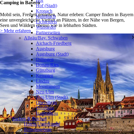
Hof
Camping in Bayern
Hof (Stadt)
Kronach
Mobil sein, Freiheit genießen, Natur erleben: Camper finden in Bayern
Kulmbach
eine unvergleichliche Vielfalt an Plätzen, in der Nähe von Bergen,
Lichtenfels
Seen und Wäldern ebenso wie in lebhaften Städten.
Wunsiedel
> Mehr erfahren
Partnerseiten
Allgäu/Bay. Schwaben
❯
Aichach-Friedberg
Augsburg
Augsburg (Stadt)
Dillingen
Donau-Ries
Günzburg
Kempten
Lindau
Memmingen
Neu-Ulm
Neu-Ulm (Stadt)
Oberallgäu
Ostallgäu
Unterallgäu
Suchen & Buchen
Hotels/Unterkünfte
Reiseangebote
❯