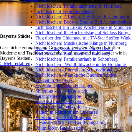
Reiseangebote
Nicht löschen! Familienabenteuer in Nürnberg
nicht löschen! Freundinnentage
Nicht löschen! 7 Tage frische Bergluft schnuppern
Nicht löschen! Body & Soul in Bad Alexandersbad
nicht löschen! Ein Luxus-Wochenende in München
Nicht löschen! Ihr Hochzeitstag auf Schloss Burgel
Bayerns Städte
Flug über den Chiemgau mit TV-Star Steffen Wink
Nicht löschen! Musikalische Klänge in Nürnberg
Geschichte erkunden und Gegenwart genießen: Nirgends treffen
König Ludwig Spezial im Seehotel Leoni
Moderne und Tradition so sichtbar und spannend aufeinander wie in
Nicht löschen! Entdecken Sie Bamberg!
Bayerns Städten.
Nicht löschen! Familienurlaub in Schönberg
> Mehr erfahren
Nicht löschen - Wohlfühlwoche in der Holzhütte
Nicht löschen - Energie im Schlosstürmchen
Nicht löschen - Fränkische Gaumenfreuden
Freizeit in Bad Tölz
Verwöhntage in Bad Kissingen
Shopping - ItÂ´s INgolstadt
Hilzhofener Heimatliebe
Hole-in-One-Golfangebot
Golfertage in Oberstaufen
Radeln in Rohrdorf am Chiemsee
Verwöhntag in Sankt Englmar
Gesunder Rücken in Bad Königshofen
Fit im Job in Bad Füssing