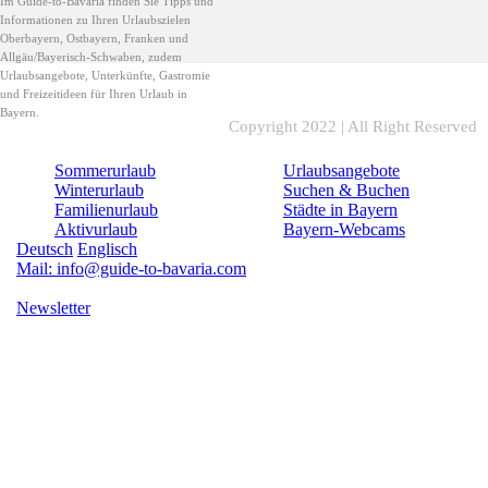
Im Guide-to-Bavaria finden Sie Tipps und
Informationen zu Ihren Urlaubszielen
Oberbayern, Ostbayern, Franken und
Allgäu/Bayerisch-Schwaben, zudem
Urlaubsangebote, Unterkünfte, Gastromie
und Freizeitideen für Ihren Urlaub in
Bayern.
Copyright 2022 | All Right Reserved
Sommerurlaub
Urlaubsangebote
Winterurlaub
Suchen & Buchen
Familienurlaub
Städte in Bayern
Aktivurlaub
Bayern-Webcams
Deutsch
Englisch
Mail: info@guide-to-bavaria.com
Newsletter