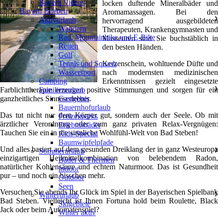
Bayern Videos
locken duftende Mineralbäder und
Bayern Erleben
Aromamassagen. Bei den
Aktivurlaub
❯
hervorragend ausgebildeten
Wandern
Therapeuten, Krankengymnasten und
Rad, Mountainbike und E-Bike
Masseuren sind Sie buchstäblich in
Reiten
den besten Händen.
Golf
Kerzenschein, wohltuende Düfte und
Tennis und Squash
nach modernsten medizinischen
Wassersport
Erkenntnissen gezielt eingesetzte
Camping
Farblichttherapie erzeugen positive Stimmungen und sorgen für ein
Familienurlaub
❯
ganzheitliches Sinneserlebnis.
Gastgeber
Bauernhofurlaub
Das tut nicht nur dem Körper gut, sondern auch der Seele. Ob mit
Freizeitparks
ärztlicher Verordnung oder zum ganz privaten Relax-Vergnügen:
Erlebnisbäder
Tauchen Sie ein in die sinnliche Wohlfühl-Welt von Bad Steben!
Kids-Special
Baumwipfelpfade
Und alles basiert auf dem gesunden Dreiklang der in ganz Westeuropa
Sommerurlaub
❯
einzigartigen Heilmittelkombination von belebendem Radon,
Bäder & Thermen
natürlicher Kohlensäure und echtem Naturmoor. Das ist Gesundheit
Indoor
pur – und noch ein bisschen mehr.
Outdoor
Seen
Versuchen Sie abends Ihr Glück im Spiel in der Bayerischen Spielbank
Winterurlaub
❯
Bad Steben. Vielleicht ist Ihnen Fortuna hold beim Roulette, Black
Skigebiete
Jack oder beim Automatenspiel?
Winter aktiv