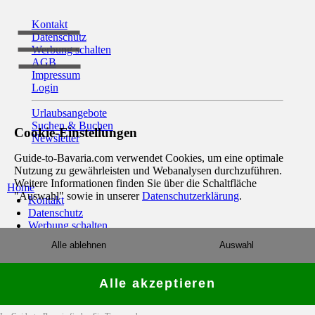
Kontakt
Datenschutz
Werbung schalten
AGB
Impressum
Login
Urlaubsangebote
Suchen & Buchen
Cookie-Einstellungen
Newsletter
Guide-to-Bavaria.com verwendet Cookies, um eine optimale
Nutzung zu gewährleisten und Webanalysen durchzuführen.
Weitere Informationen finden Sie über die Schaltfläche
Home
"Auswahl" sowie in unserer
Datenschutzerklärung
.
Kontakt
Datenschutz
Werbung schalten
AGB
Alle ablehnen
Auswahl
Impressum
Login
Alle akzeptieren