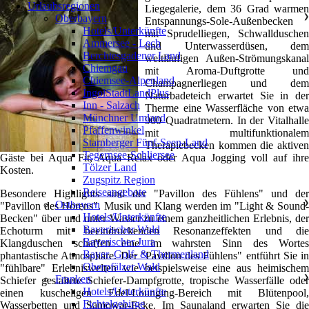
Urlaubsregionen
Liegegalerie, dem 36 Grad warmen
Oberbayern
❯
Entspannungs-Sole-Außenbecken
Hotels/Unterkünfte
mit Sprudelliegen, Schwallduschen
Ammersee - Lech
und Unterwasserdüsen, dem
Berchtesgadener Land
weitläufigen Außen-Strömungskanal
Chiemgau
mit Aroma-Duftgrotte und
Chiemsee-Alpenland
Champagnerliegen und dem
IngolStadtLandPlus
Naturbadeteich erwartet Sie in der
Inn - Salzach
Therme eine Wasserfläche von etwa
Münchner Umland
900 Quadratmetern. In der Vitalhalle
Pfaffenwinkel
mit multifunktionalem
Starnberger Fünf-Seen-Land
Therapiebecken kommen die aktiven
Tegernsee-Schliersee
Gäste bei Aqua Fit, Aqua Relax oder Aqua Jogging voll auf ihre
Tölzer Land
Kosten.
Zugspitz Region
Reiseangebote
Besondere Highlights sind der "Pavillon des Fühlens" und der
Ostbayern
❯
"Pavillon des Hörens". Musik und Klang werden im "Light & Sound-
Hotels/Unterkünfte
Becken" über und unter Wasser zu einem ganzheitlichen Erlebnis, der
Bayerischer Wald
Echoturm mit beeindruckenden Resonanzeffekten und die
Bayerischer Jura
Klangduschen schaffen eine im wahrsten Sinn des Wortes
Bayer. Golf- & Thermenland
phantastische Atmosphäre. Der "Pavillon des Fühlens" entführt Sie in
Oberpfälzer Wald
"fühlbare" Erlebniswelten wie beispielsweise eine aus heimischem
Franken
❯
Schiefer gestaltete Schiefer-Dampfgrotte, tropische Wasserfälle oder
Hotels/Unterkünfte
einen kuscheligen Edel-Lounging-Bereich mit Blütenpool,
Fichtelgebirge
Wasserbetten und Samowar-Ecke. Im Saunaland erwarten Sie die