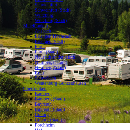
Schweinfurt
Schweinfurt (Stadt)
Würzburg
Würzburg (Stadt)
Mittelfranken
❯
Ansbach
Erlangen-Höchstadt
Erlangen (Stadt)
Fürth
Fürth (Stadt)
Neustadt an der Aisch
Nürnberger Land
Nürnberg (Stadt)
Roth
Schwabach
Weißenburg-Gunzenhausen
Oberfranken
❯
Bamberg
Bamberg (Stadt)
Bayreuth
Bayreuth (Stadt)
Coburg
Coburg (Stadt)
Forchheim