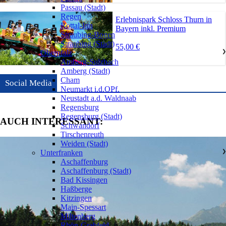
Passau (Stadt)
Regen
Erlebnispark Schloss Thurn in
Rottal-Inn
Bayern inkl. Premium
Straubing-Bogen
Straubing (Stadt)
55,00 €
Oberpfalz
❯
Amberg-Sulzbach
Amberg (Stadt)
Cham
Social Media
Neumarkt i.d.OPf.
Neustadt a.d. Waldnaab
Regensburg
Regensburg (Stadt)
AUCH INTERESSANT:
Schwandorf
Tirschenreuth
Weiden (Stadt)
Unterfranken
❯
Aschaffenburg
Aschaffenburg (Stadt)
Bad Kissingen
Haßberge
Kitzingen
Main-Spessart
Miltenberg
Rhön-Grabfeld