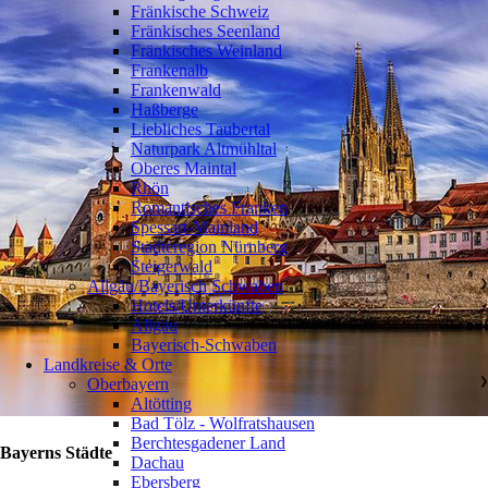
Fränkische Schweiz
Fränkisches Seenland
Fränkisches Weinland
Frankenalb
Frankenwald
Haßberge
Liebliches Taubertal
Naturpark Altmühltal
Oberes Maintal
Rhön
Romantisches Franken
Spessart-Mainland
Städteregion Nürnberg
Steigerwald
Allgäu/Bayerisch Schwaben
❯
Hotels/Unterkünfte
Allgäu
Bayerisch-Schwaben
Landkreise & Orte
Oberbayern
❯
Altötting
Bad Tölz - Wolfratshausen
Berchtesgadener Land
Bayerns Städte
Dachau
Ebersberg