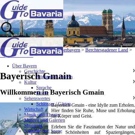
Home
>
Landkreise & Orte
>
Oberbayern
>
Berchtesgadener Land
>
Bayerisch Gmain
>
Über Bayern
Geschichte
❯
Bayerisch Gmain
Königreich Bayern
Kultur
❯
Sprache
Willkommen in Bayerisch Gmain
Küche
Sehenswertes
❯
Schlösser / Gärten
Bayerisch Gmain - eine Idylle zum Erholen.
Wirtschaft
Hier finden Sie Ruhe, Muse und Erholung
Musik und Theater
für Körper und Geist.
Museen und Galerien
Shopping
Erleben Sie die Faszination der Natur und
Nightlife und Szene
ihrer Schönheiten auf Spaziergängen,