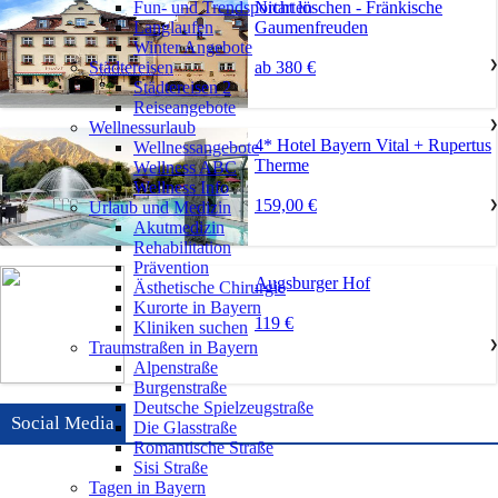
Nicht löschen - Fränkische
Fun- und Trendsportarten
Gaumenfreuden
Langlaufen
Winter Angebote
ab 380 €
Städtereisen
❯
Städtereisen 2
Reiseangebote
Wellnessurlaub
❯
4* Hotel Bayern Vital + Rupertus
Wellnessangebote
Therme
Wellness ABC
Wellness Info
159,00 €
Urlaub und Medizin
❯
Akutmedizin
Rehabilitation
Prävention
Augsburger Hof
Ästhetische Chirurgie
Kurorte in Bayern
119 €
Kliniken suchen
Traumstraßen in Bayern
❯
Alpenstraße
Burgenstraße
Deutsche Spielzeugstraße
Social Media
Die Glasstraße
Romantische Straße
Sisi Straße
Tagen in Bayern