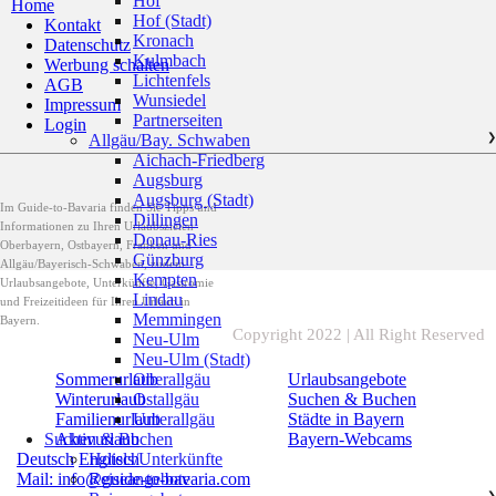
Hof
Home
Hof (Stadt)
Kontakt
Kronach
Datenschutz
Kulmbach
Werbung schalten
Lichtenfels
AGB
Wunsiedel
Impressum
Partnerseiten
Login
Allgäu/Bay. Schwaben
❯
Aichach-Friedberg
Augsburg
Augsburg (Stadt)
Im Guide-to-Bavaria finden Sie Tipps und
Dillingen
Informationen zu Ihren Urlaubszielen
Donau-Ries
Oberbayern, Ostbayern, Franken und
Günzburg
Allgäu/Bayerisch-Schwaben, zudem
Kempten
Urlaubsangebote, Unterkünfte, Gastromie
Lindau
und Freizeitideen für Ihren Urlaub in
Memmingen
Bayern.
Copyright 2022 | All Right Reserved
Neu-Ulm
Neu-Ulm (Stadt)
Sommerurlaub
Urlaubsangebote
Oberallgäu
Winterurlaub
Suchen & Buchen
Ostallgäu
Familienurlaub
Städte in Bayern
Unterallgäu
Aktivurlaub
Bayern-Webcams
Suchen & Buchen
Deutsch
Englisch
Hotels/Unterkünfte
Mail: info@guide-to-bavaria.com
Reiseangebote
❯