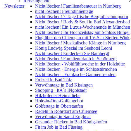
Reiseangebote
Newsletter
Nicht löschen! Familienabenteuer in Nürnberg
nicht löschen! Freundinnentage
Nicht löschen! 7 Tage frische Bergluft schnuppern
Nicht löschen! Body & Soul in Bad Alexandersbad
nicht löschen! Ein Luxus-Wochenende in München
Nicht löschen! Ihr Hochzeitstag auf Schloss Burgel
Flug über den Chiemgau mit TV-Star Steffen Wink
Nicht löschen! Musikalische Klänge in Nürnberg
König Ludwig Spezial im Seehotel Leoni
Nicht löschen! Entdecken Sie Bamberg!
Nicht löschen! Familienurlaub in Schönberg
Nicht löschen - Wohlfühlwoche in der Holzhütte
Nicht löschen - Energie im Schlosstürmchen
Nicht löschen - Fränkische Gaumenfreuden
Freizeit in Bad Tölz
Verwöhntage in Bad Kissingen
Shopping - ItÂ´s INgolstadt
Hilzhofener Heimatliebe
Hole-in-One-Golfangebot
Golfertage in Oberstaufen
Radeln in Rohrdorf am Chiemsee
Verwöhntag in Sankt Englmar
Gesunder Rücken in Bad Königshofen
Fit im Job in Bad Füssing