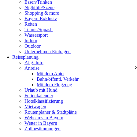
Essen/Trinken
Nightlife/Szene
Shopping & more
Bayern Exklusiv
Reiten
Tennis/Squash
Wassersport
Indoor
Outdoor
Unternehmen Eintragen
Reiseplanung
Allg. Info
Anreise
❯
Mit dem Auto
Bahn/öffentl. Verkehr
Mit dem Flugzeug
Urlaub mit Hund
Ferienkalender
Hotelklassifizierung
Mietwagen
Routenplaner & Stadtpläne
Webcams in Bayern
Wetter in Bayern
Zollbestimmungen