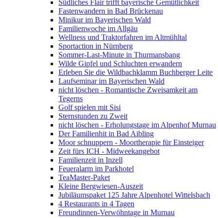
Südliches Flair trifft bayerische Gemütlichkeit
Fastenwandern in Bad Brückenau
Minikur im Bayerischen Wald
Familienwoche im Allgäu
Wellness und Traktorfahren im Altmühltal
Sportaction in Nürnberg
Sommer-Last-Minute in Thurmansbang
Wilde Gipfel und Schluchten erwandern
Erleben Sie die Wildbachklamm Buchberger Leite
Laufseminar im Bayerischen Wald
nicht löschen - Romantische Zweisamkeit am
Tegerns
Golf spielen mit Sisi
Sternstunden zu Zweit
nicht löschen - Erholungstage im Alpenhof Murnau
Der Familienhit in Bad Aibling
Moor schnuppern - Moortherapie für Einsteiger
Zeit fürs ICH - Midweekangebot
Familienzeit in Inzell
Feueralarm im Parkhotel
TeaMaster-Paket
Kleine Bergwiesen-Auszeit
Jubiläumspaket 125 Jahre Alpenhotel Wittelsbach
4 Restaurants in 4 Tagen
Freundinnen-Verwöhntage in Murnau