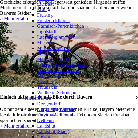
Geschichte erkunden und Gegenwart genießen: Nirgends treffen
Eichstätt
Moderne und Tradition so sichtbar und spannend aufeinander wie in
Erding
Bayerns Städten.
Freising
> Mehr erfahren
Fürstenfeldbruck
Garmisch-Partenkirchen
Ingolstadt
Landsberg am Lech
Miesbach
Mühldorf am Inn
München
München (Stadt)
Neuburg-Schrobenhausen
Pfaffenhofen a. d. Ilm
Rosenheim
Starnberg
Traunstein
Weilheim-Schongau
Einfach aktiv mit dem E-Bike durch Bayern
Niederbayern
❯
Deggendorf
Ob mit dem eigenen oder einem gliehenen E-Bike, Bayern bietet eine
Dingolfing-Landau
ideale Infrastruktur für den Radlurlaub. Erkunden Sie den Freistaat
Freyung-Grafenau
sportlich entspannt!
Kelheim
> Mehr erfahren
Landshut
Landshut (Stadt)
Passau