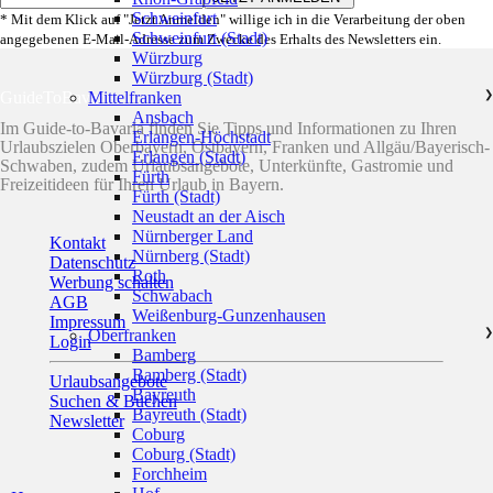
Schweinfurt
* Mit dem Klick auf "Jetzt Anmelden" willige ich in die Verarbeitung der oben
Schweinfurt (Stadt)
angegebenen E-Mail-Adresse zum Zwecke des Erhalts des Newsletters ein.
Würzburg
Würzburg (Stadt)
GuideToBavaria
Mittelfranken
❯
Ansbach
Im Guide-to-Bavaria finden Sie Tipps und Informationen zu Ihren
Erlangen-Höchstadt
Urlaubszielen Oberbayern, Ostbayern, Franken und Allgäu/Bayerisch-
Erlangen (Stadt)
Schwaben, zudem Urlaubsangebote, Unterkünfte, Gastromie und
Fürth
Freizeitideen für Ihren Urlaub in Bayern.
Fürth (Stadt)
Neustadt an der Aisch
Nürnberger Land
Kontakt
Nürnberg (Stadt)
Datenschutz
Roth
Werbung schalten
Schwabach
AGB
Weißenburg-Gunzenhausen
Impressum
Oberfranken
❯
Login
Bamberg
Bamberg (Stadt)
Urlaubsangebote
Bayreuth
Suchen & Buchen
Bayreuth (Stadt)
Newsletter
Coburg
Coburg (Stadt)
Forchheim