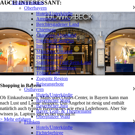
AUCH INTERESSANT:
Urlaubsregionen
Oberbayern
❯
Hotels/Unterkünfte
Ammersee - Lech
Berchtesgadener Land
Chiemgau
Chiemsee-Alpenland
IngolStadtLandPlus
Inn - Salzach
Münchner Umland
Pfaffenwinkel
Starnberger Fünf-Seen-Land
Tegernsee-Schliersee
Tölzer Land
Zugspitz Region
Reiseangebote
Shopping in Bayern
Ostbayern
❯
Hotels/Unterkünfte
Ob Einkaufsstraßen, Malls oder Outlet-Center, in Bayern kann man
Bayerischer Wald
nach Lust und Laune shoppen. Das Angebot ist riesig und enthält
Bayerischer Jura
natürlich auch typisch Bayerisches wie etwa Lederhosen. Aber Sie
Bayer. Golf- & Thermenland
wissen ja, Laptops gibt es bei uns auch!
Oberpfälzer Wald
> Mehr erfahren
Franken
❯
Hotels/Unterkünfte
Fichtelgebirge