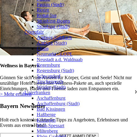
Passau (Stadt)
Regen
Rottal-Inn
Straubing-Bogen
Straubing (Stadt)
Oberpfalz
❯
Amberg-Sulzbach
Amberg (Stadt)
Cham
Neumarkt i.d.OPf.
Neustadt a.d. Waldnaab
Regensburg
Wellness in Bayern
Regensburg (Stadt)
Schwandorf
Gönnen Sie sich eine Auszeit für Körper, Geist und Seele! Nicht nur
Tirschenreuth
unzählige Hotels bieten hier Wellness-Pakete an, auch spezielle
Weiden (Stadt)
Einrichtungen, Bäder und Therme laden zum Entspannen ein.
Unterfranken
❯
> Mehr erfahren
Aschaffenburg
Aschaffenburg (Stadt)
Bayern Newsletter
Bad Kissingen
Haßberge
Holt euch kostenlos aktuelle Tipps zu Angeboten, Erlebnissen und
Kitzingen
Events aus erster Hand!
Main-Spessart
Miltenberg
Rhön-Grabfeld