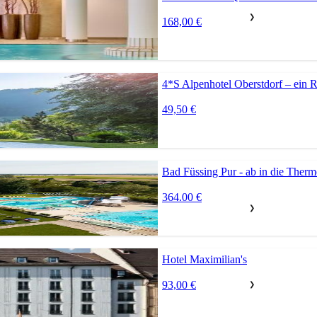
❯
168,00 €
4*S Alpenhotel Oberstdorf – ein R
49,50 €
Bad Füssing Pur - ab in die Therme
364.00 €
❯
Hotel Maximilian's
93,00 €
❯