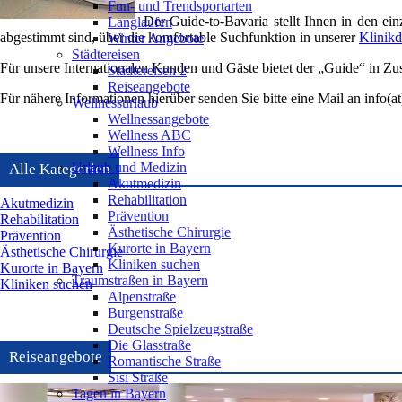
Fun- und Trendsportarten
Der Guide-to-Bavaria stellt Ihnen in den ei
Langlaufen
abgestimmt sind, über die komfortable Suchfunktion in unserer
Klinik
Winter Angebote
Städtereisen
Für unsere Internationalen Kunden und Gäste bietet der „Guide“ in Zu
Städtereisen 2
Reiseangebote
Für nähere Informationen hierüber senden Sie bitte eine Mail an info(a
Wellnessurlaub
Wellnessangebote
Wellness ABC
Wellness Info
Urlaub und Medizin
Alle Kategorien
Akutmedizin
Rehabilitation
Akutmedizin
Prävention
Rehabilitation
Ästhetische Chirurgie
Prävention
Kurorte in Bayern
Ästhetische Chirurgie
Kliniken suchen
Kurorte in Bayern
Traumstraßen in Bayern
Kliniken suchen
Alpenstraße
Burgenstraße
Deutsche Spielzeugstraße
Die Glasstraße
Reiseangebote
Romantische Straße
Sisi Straße
Tagen in Bayern