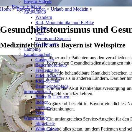
Bayern Videos
Bayern Erleben
Home
>
Bayern Erleben
>
Urlaub und Medizin
>
Aktivurlaub
Wandern
Rad, Mountainbike und E-Bike
Gesundheitstourismus und Gesu
Reiten
Golf
Tennis und Squash
Wassersport
Medizintechnik aus Bayern ist Weltspitze
Camping
Familienurlaub
Immer mehr Patienten aus den verschiedenste
Gastgeber
bayerischen Gesundheitsdienstleistungen mit 
Bauernhofurlaub
Freizeitparks
Für jede behandelbare Krankheit bestehen i
Erlebnisbäder
günstiger als in anderen Ländern. Darüber hin
Kids-Special
Baumwipfelpfade
Die an die Akut Krankenhausversorgung ansc
Sommerurlaub
Umfeld zurückzukehren.
Bäder & Thermen
Indoor
Ergänzend besteht in Bayern ein dichtes N
Outdoor
Erkrankungen.
Seen
Winterurlaub
Ein umfangreiches Service-Angebot für den P
Skigebiete
Winter aktiv
Es wird alles getan, um dem Patienten und s