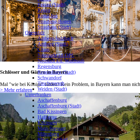
Passau (Stadt)
Regen
Rottal-Inn
Straubing-Bogen
Straubing (Stadt)
Oberpfalz
Amberg-Sulzbach
Amberg (Stadt)
Cham
Neumarkt i.d.OPf.
Neustadt a.d. Waldnaab
Regensburg
Schlösser und Gärten in Bayern
Regensburg (Stadt)
Schwandorf
Tirschenreuth
Mal "wie bei Königs" fühlen? Kein Problem, in Bayern kann man nicht 
Weiden (Stadt)
> Mehr erfahren
Unterfranken
Aschaffenburg
Aschaffenburg (Stadt)
Bad Kissingen
Haßberge
Kitzingen
Main-Spessart
Miltenberg
Rhön-Grabfeld