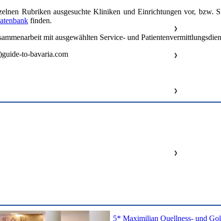
nzelnen Rubriken ausgesuchte Kliniken und Einrichtungen vor, bzw. S
datenbank
finden.
❯
sammenarbeit mit ausgewählten Service- und Patientenvermittlungsdien
t)guide-to-bavaria.com
❯
❯
❯
5* Maximilian Quellness- und Gol