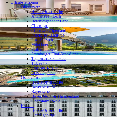
Urlaubsregionen
Oberbayern
Hotels/Unterkünfte
Ammersee - Lech
Berchtesgadener Land
Chiemgau
Chiemsee-Alpenland
IngolStadtLandPlus
Inn - Salzach
Münchner Umland
Pfaffenwinkel
Starnberger Fünf-Seen-Land
Tegernsee-Schliersee
Tölzer Land
Zugspitz Region
Reiseangebote
Ostbayern
Hotels/Unterkünfte
Bayerischer Wald
Bayerischer Jura
Bayer. Golf- & Thermenland
Oberpfälzer Wald
Franken
Hotels/Unterkünfte
Fichtelgebirge