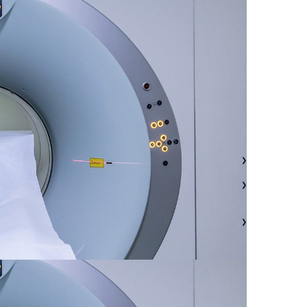
❯
❯
❯