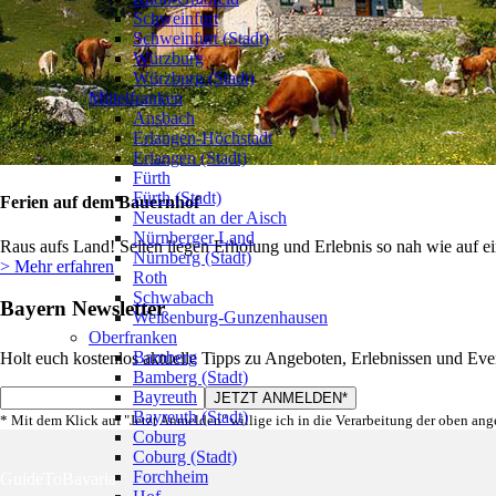
Schweinfurt
Schweinfurt (Stadt)
Würzburg
Würzburg (Stadt)
Mittelfranken
Ansbach
Erlangen-Höchstadt
Erlangen (Stadt)
Fürth
Fürth (Stadt)
Ferien auf dem Bauernhof
Neustadt an der Aisch
Nürnberger Land
Raus aufs Land! Selten liegen Erholung und Erlebnis so nah wie auf e
Nürnberg (Stadt)
> Mehr erfahren
Roth
Schwabach
Bayern Newsletter
Weißenburg-Gunzenhausen
Oberfranken
Bamberg
Holt euch kostenlos aktuelle Tipps zu Angeboten, Erlebnissen und Eve
Bamberg (Stadt)
Bayreuth
Bayreuth (Stadt)
* Mit dem Klick auf "Jetzt Anmelden" willige ich in die Verarbeitung der oben an
Coburg
Coburg (Stadt)
Forchheim
GuideToBavaria