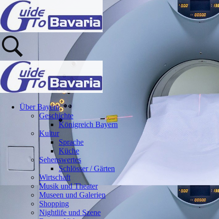
Über Bayern
Geschichte
Königreich Bayern
Kultur
Sprache
Küche
Sehenswertes
Schlösser / Gärten
Wirtschaft
Musik und Theater
Museen und Galerien
Shopping
Nightlife und Szene