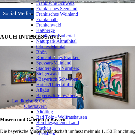
Fränkische Schweiz
Fränkisches Seenland
Social Media
Fränkisches Weinland
Frankenalb
Frankenwald
Haßberge
Liebliches Taubertal
AUCH INTERESSANT:
Naturpark Altmühltal
Oberes Maintal
Rhön
Romantisches Franken
Spessart-Mainland
Städteregion Nürnberg
Steigerwald
Allgäu/Bayerisch Schwaben
Hotels/Unterkünfte
Allgäu
Bayerisch-Schwaben
Landkreise & Orte
Oberbayern
Altötting
Bad Tölz - Wolfratshausen
Museen und Galerien in Bayern
Berchtesgadener Land
Dachau
Die bayerische Museumslandschaft umfasst mehr als 1.150 Einrichtung
Ebersberg