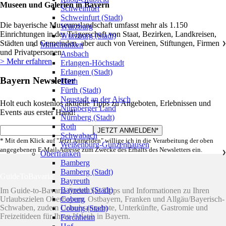
Museen und Galerien in Bayern
Schweinfurt
Schweinfurt (Stadt)
Die bayerische Museumslandschaft umfasst mehr als 1.150
Würzburg
Einrichtungen in der Trägerschaft von Staat, Bezirken, Landkreisen,
Würzburg (Stadt)
Städten und Gemeinden, aber auch von Vereinen, Stiftungen, Firmen
Mittelfranken
❯
und Privatpersonen.
Ansbach
> Mehr erfahren
Erlangen-Höchstadt
Erlangen (Stadt)
Bayern Newsletter
Fürth
Fürth (Stadt)
Neustadt an der Aisch
Holt euch kostenlos aktuelle Tipps zu Angeboten, Erlebnissen und
Nürnberger Land
Events aus erster Hand!
Nürnberg (Stadt)
Roth
Schwabach
* Mit dem Klick auf "Jetzt Anmelden" willige ich in die Verarbeitung der oben
Weißenburg-Gunzenhausen
angegebenen E-Mail-Adresse zum Zwecke des Erhalts des Newsletters ein.
Oberfranken
❯
Bamberg
Bamberg (Stadt)
GuideToBavaria
Bayreuth
Bayreuth (Stadt)
Im Guide-to-Bavaria finden Sie Tipps und Informationen zu Ihren
Coburg
Urlaubszielen Oberbayern, Ostbayern, Franken und Allgäu/Bayerisch-
Schwaben, zudem Urlaubsangebote, Unterkünfte, Gastromie und
Coburg (Stadt)
Freizeitideen für Ihren Urlaub in Bayern.
Forchheim