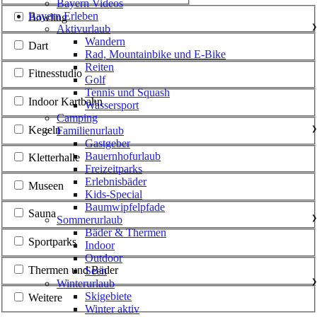
Bayern Videos
Bayern Erleben
Bowling
Aktivurlaub
❯
Wandern
Dart
Rad, Mountainbike und E-Bike
Reiten
Fitnesstudio
Golf
Tennis und Squash
Indoor Kartbahn
Wassersport
Camping
Kegeln
Familienurlaub
❯
Gastgeber
Bauernhofurlaub
Kletterhalle
Freizeitparks
Erlebnisbäder
Museen
Kids-Special
Baumwipfelpfade
Sauna
Sommerurlaub
❯
Bäder & Thermen
Sportparks
Indoor
Outdoor
Thermen und Bäder
Seen
Winterurlaub
❯
Skigebiete
Weitere
Winter aktiv