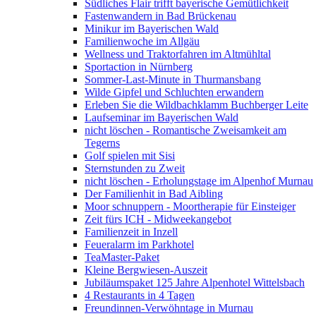
Südliches Flair trifft bayerische Gemütlichkeit
Fastenwandern in Bad Brückenau
Minikur im Bayerischen Wald
Familienwoche im Allgäu
Wellness und Traktorfahren im Altmühltal
Sportaction in Nürnberg
Sommer-Last-Minute in Thurmansbang
Wilde Gipfel und Schluchten erwandern
Erleben Sie die Wildbachklamm Buchberger Leite
Laufseminar im Bayerischen Wald
nicht löschen - Romantische Zweisamkeit am
Tegerns
Golf spielen mit Sisi
Sternstunden zu Zweit
nicht löschen - Erholungstage im Alpenhof Murnau
Der Familienhit in Bad Aibling
Moor schnuppern - Moortherapie für Einsteiger
Zeit fürs ICH - Midweekangebot
Familienzeit in Inzell
Feueralarm im Parkhotel
TeaMaster-Paket
Kleine Bergwiesen-Auszeit
Jubiläumspaket 125 Jahre Alpenhotel Wittelsbach
4 Restaurants in 4 Tagen
Freundinnen-Verwöhntage in Murnau