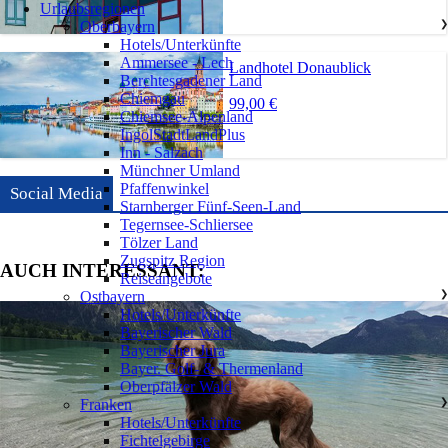
Urlaubsregionen
Oberbayern
❯
Hotels/Unterkünfte
Ammersee - Lech
Landhotel Donaublick
Berchtesgadener Land
Chiemgau
99,00 €
Chiemsee-Alpenland
IngolStadtLandPlus
Inn - Salzach
Münchner Umland
Pfaffenwinkel
Social Media
Starnberger Fünf-Seen-Land
Tegernsee-Schliersee
Tölzer Land
Zugspitz Region
AUCH INTERESSANT:
Reiseangebote
Ostbayern
❯
Hotels/Unterkünfte
Bayerischer Wald
Bayerischer Jura
Bayer. Golf- & Thermenland
Oberpfälzer Wald
Franken
❯
Hotels/Unterkünfte
Fichtelgebirge