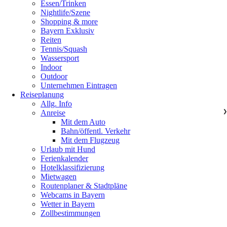
Essen/Trinken
Nightlife/Szene
Shopping & more
Bayern Exklusiv
Reiten
Tennis/Squash
Wassersport
Indoor
Outdoor
Unternehmen Eintragen
Reiseplanung
Allg. Info
Anreise
❯
Mit dem Auto
Bahn/öffentl. Verkehr
Mit dem Flugzeug
Urlaub mit Hund
Ferienkalender
Hotelklassifizierung
Mietwagen
Routenplaner & Stadtpläne
Webcams in Bayern
Wetter in Bayern
Zollbestimmungen