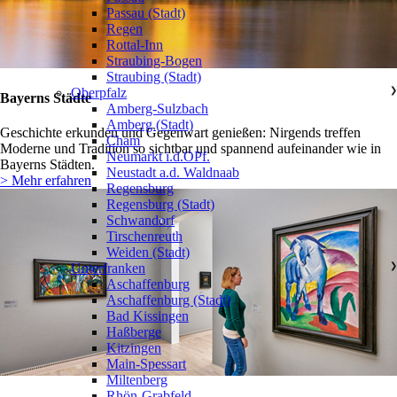
Passau (Stadt)
Regen
Rottal-Inn
Straubing-Bogen
Straubing (Stadt)
Oberpfalz
❯
Bayerns Städte
Amberg-Sulzbach
Amberg (Stadt)
Geschichte erkunden und Gegenwart genießen: Nirgends treffen
Cham
Moderne und Tradition so sichtbar und spannend aufeinander wie in
Neumarkt i.d.OPf.
Bayerns Städten.
Neustadt a.d. Waldnaab
> Mehr erfahren
Regensburg
Regensburg (Stadt)
Schwandorf
Tirschenreuth
Weiden (Stadt)
Unterfranken
❯
Aschaffenburg
Aschaffenburg (Stadt)
Bad Kissingen
Haßberge
Kitzingen
Main-Spessart
Miltenberg
Rhön-Grabfeld