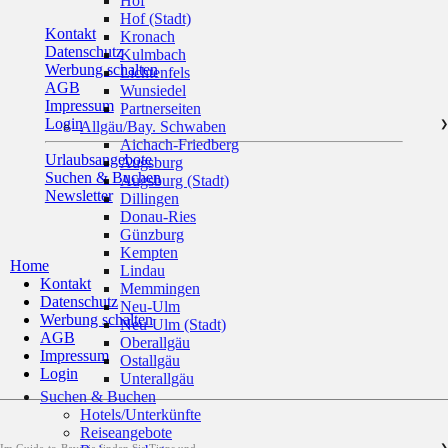
Hof
Hof (Stadt)
Kontakt
Kronach
Datenschutz
Kulmbach
Werbung schalten
Lichtenfels
AGB
Wunsiedel
Impressum
Partnerseiten
Login
Allgäu/Bay. Schwaben
❯
Aichach-Friedberg
Urlaubsangebote
Augsburg
Suchen & Buchen
Augsburg (Stadt)
Newsletter
Dillingen
Donau-Ries
Günzburg
Kempten
Home
Lindau
Kontakt
Memmingen
Datenschutz
Neu-Ulm
Werbung schalten
Neu-Ulm (Stadt)
AGB
Oberallgäu
Impressum
Ostallgäu
Login
Unterallgäu
Suchen & Buchen
Hotels/Unterkünfte
Reiseangebote
❯