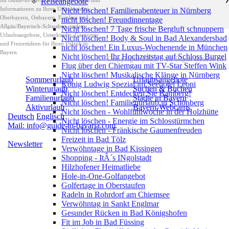
Reiseangebote
Im Guide-to-Bavaria finden Sie Tipps und
Informationen zu Ihren Urlaubszielen
Nicht löschen! Familienabenteuer in Nürnberg
Oberbayern, Ostbayern, Franken und
nicht löschen! Freundinnentage
Allgäu/Bayerisch-Schwaben, zudem
Nicht löschen! 7 Tage frische Bergluft schnuppern
Urlaubsangebote, Unterkünfte, Gastromie
Nicht löschen! Body & Soul in Bad Alexandersbad
und Freizeitideen für Ihren Urlaub in
nicht löschen! Ein Luxus-Wochenende in München
Bayern.
Nicht löschen! Ihr Hochzeitstag auf Schloss Burgel
Copyright 2022 | All Right Reserved
Flug über den Chiemgau mit TV-Star Steffen Wink
Nicht löschen! Musikalische Klänge in Nürnberg
Sommerurlaub
Urlaubsangebote
König Ludwig Spezial im Seehotel Leoni
Winterurlaub
Suchen & Buchen
Nicht löschen! Entdecken Sie Bamberg!
Familienurlaub
Städte in Bayern
Nicht löschen! Familienurlaub in Schönberg
Aktivurlaub
Bayern-Webcams
Nicht löschen - Wohlfühlwoche in der Holzhütte
Deutsch
Englisch
Nicht löschen - Energie im Schlosstürmchen
Mail: info@guide-to-bavaria.com
Nicht löschen - Fränkische Gaumenfreuden
Freizeit in Bad Tölz
Newsletter
Verwöhntage in Bad Kissingen
Shopping - ItÂ´s INgolstadt
Hilzhofener Heimatliebe
Hole-in-One-Golfangebot
Golfertage in Oberstaufen
Radeln in Rohrdorf am Chiemsee
Verwöhntag in Sankt Englmar
Gesunder Rücken in Bad Königshofen
Fit im Job in Bad Füssing