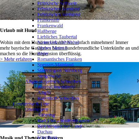
Fränkische Schweiz
Fränkisches Seenland
Fränkisches Weinland
Frankenalb
Frankenwald
Urlaub mit Hund
Haßberge
Liebliches Taubertal
Naturpark Altmühltal
Wohin mit dem Hund im Urlaub? Na, einfach mitnehmen! Immer
Oberes Maintal
mehr bayrische Gastgeber bieten hundefreundliche Unterkünfte an und
Rhön
machen so die Hundepension überflüssig.
Romantisches Franken
> Mehr erfahren
Spessart-Mainland
Städteregion Nürnberg
Steigerwald
Allgäu/Bayerisch Schwaben
❯
Hotels/Unterkünfte
Allgäu
Bayerisch-Schwaben
Landkreise & Orte
Oberbayern
❯
Altötting
Bad Tölz - Wolfratshausen
Berchtesgadener Land
Dachau
Ebersberg
Musik und Theater in Bayern