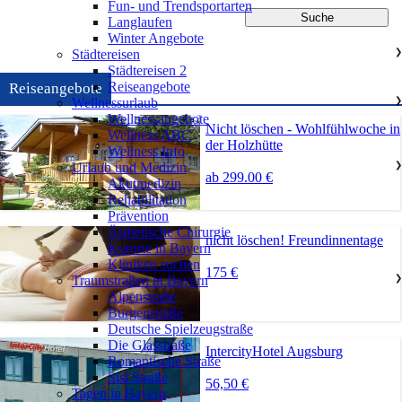
Fun- und Trendsportarten
Langlaufen
Winter Angebote
Städtereisen
❯
Städtereisen 2
Reiseangebote
Reiseangebote
Wellnessurlaub
❯
Wellnessangebote
Nicht löschen - Wohlfühlwoche in
Wellness ABC
der Holzhütte
Wellness Info
Urlaub und Medizin
❯
ab 299.00 €
Akutmedizin
Rehabilitation
Prävention
Ästhetische Chirurgie
nicht löschen! Freundinnentage
Kurorte in Bayern
Kliniken suchen
175 €
Traumstraßen in Bayern
❯
Alpenstraße
Burgenstraße
Deutsche Spielzeugstraße
Die Glasstraße
IntercityHotel Augsburg
Romantische Straße
Sisi Straße
56,50 €
Tagen in Bayern