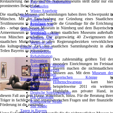
Restaurierung des Bayerischen Nationalmuseums stellt dafür nur ein
Fun- und Trendsportarten
prominentes Beispiel dar.
Langlaufen
Winter Angebote
Die staatlichen Museen und Sammlungen haben ihren Schwerpunkt in
Städtereisen
❯
München. Mit der Entscheidung zur Gründung eines Staatlichen
Städtereisen 2
Textilmuseums in
Augsburg
wurde die Grundlage für die Errichtung
Reiseangebote
des - neben dem Neuen Museum in Nürnberg und dem Bayerischen
Wellnessurlaub
❯
Armeemuseum in
Ingolstadt
- dritten staatlichen Museums außerhal
Wellnessangebote
von München geschaffen. Die gegenwärtig 40 Zweigmuseen der
Wellness ABC
staatlichen Mutterhäuser in allen Regierungsbezirken verwirklichen
Wellness Info
das kulturpolitische Ziel, den staatlichen Sammlungsbesitz in allen
Urlaub und Medizin
❯
Teilen Bayerns zu präsentieren.
Akutmedizin
Rehabilitation
Den zahlenmäßig größten Teil der
Prävention
musealen Einrichtungen im Freistaat
Ästhetische Chirurgie
Bayern machen die nichtstaatlichen
Kurorte in Bayern
Museen aus. Mit dem
Museum de
Kliniken suchen
Bayerischen Könige
in
Traumstraßen in Bayern
❯
Hohenschwangau
kam hier
Alpenstraße
beispielsweise 2011 ein weiteres
Burgenstraße
Highlight aus privater Hand, in
Deutsche Spielzeugstraße
diesem Fall aus dem Hause Wittelsbach, hinzu. Für die Beratung ihrer
Die Glasstraße
Träger in fachlichen und organisatorischen Fragen und ihre finanzielle
Romantische Straße
Förderung ist die zuständig.
Sisi Straße
Tagen in Bayern