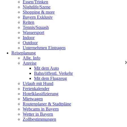
Essen/Trinken
Nightlife/Szene
Shopping & more
Bayern Exklusiv
Reiten
Tennis/Squash
Wassersport
Indoor
Outdoor
Unternehmen Eintragen
Reiseplanung
Allg. Info
Anreise
❯
Mit dem Auto
Bahn/öffentl. Verkehr
Mit dem Flugzeug
Urlaub mit Hund
Ferienkalender
Hotelklassifizierung
Mietwagen
Routenplaner & Stadtpläne
Webcams in Bayern
Wetter in Bayern
Zollbestimmungen