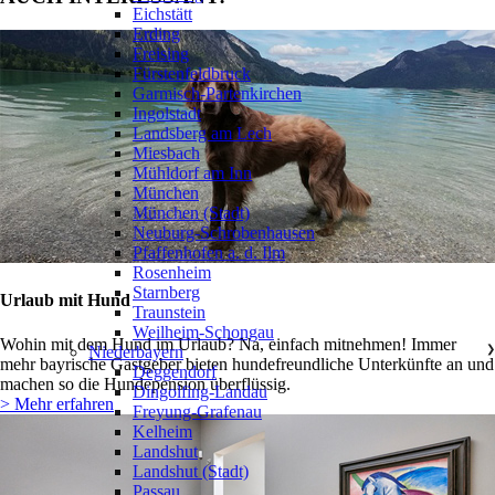
Eichstätt
Erding
Freising
Fürstenfeldbruck
Garmisch-Partenkirchen
Ingolstadt
Landsberg am Lech
Miesbach
Mühldorf am Inn
München
München (Stadt)
Neuburg-Schrobenhausen
Pfaffenhofen a. d. Ilm
Rosenheim
Starnberg
Urlaub mit Hund
Traunstein
Weilheim-Schongau
Wohin mit dem Hund im Urlaub? Na, einfach mitnehmen! Immer
Niederbayern
❯
mehr bayrische Gastgeber bieten hundefreundliche Unterkünfte an und
Deggendorf
machen so die Hundepension überflüssig.
Dingolfing-Landau
> Mehr erfahren
Freyung-Grafenau
Kelheim
Landshut
Landshut (Stadt)
Passau