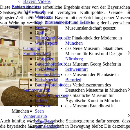
Bayern Videos
Bayern Erleben
Diese Zahlen sind das erfreuliche Ergebnis einer von der Bayerischen
Aktivurlaub
❯
Staatsregierung konsequent verfolgten Kulturpolitik. Gerade in
Wandern
jüngster Zeit hat der Freistaat Bayern mit der Errichtung neuer Museen
Rad, Mountainbike und E-Bike
von Weltrang wichtige Zeichen zur Fortentwicklung der bayerischen
Reiten
Museumslandschaft gesetzt:
Golf
die Pinakothek der Moderne in
Tennis und Squash
München
Wassersport
das Neue Museum - Staatliches
Camping
Museum für Kunst und Design
Familienurlaub
❯
Nürnberg
Gastgeber
das Museum Georg Schäfer in
Bauernhofurlaub
Schweinfurt
Freizeitparks
das Museum der Phantasie in
Erlebnisbäder
Bernried
Kids-Special
das Verkehrszentrum des
Baumwipfelpfade
Deutschen Museums in München
Sommerurlaub
❯
das Staatliche Museum für
Bäder & Thermen
Ägyptische Kunst in München
Indoor
das Museum Brandhorst in
Outdoor
München
Seen
Winterurlaub
❯
Auch künftig wird die Bayerische Staatsregierung dafür sorgen, dass
Skigebiete
die bayerische Museumslandschaft in Bewegung bleibt: Die derzeitige
Winter aktiv