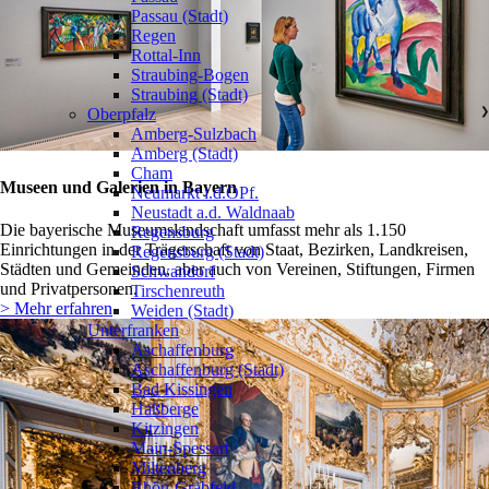
Passau (Stadt)
Regen
Rottal-Inn
Straubing-Bogen
Straubing (Stadt)
Oberpfalz
❯
Amberg-Sulzbach
Amberg (Stadt)
Cham
Museen und Galerien in Bayern
Neumarkt i.d.OPf.
Neustadt a.d. Waldnaab
Die bayerische Museumslandschaft umfasst mehr als 1.150
Regensburg
Einrichtungen in der Trägerschaft von Staat, Bezirken, Landkreisen,
Regensburg (Stadt)
Städten und Gemeinden, aber auch von Vereinen, Stiftungen, Firmen
Schwandorf
und Privatpersonen.
Tirschenreuth
> Mehr erfahren
Weiden (Stadt)
Unterfranken
❯
Aschaffenburg
Aschaffenburg (Stadt)
Bad Kissingen
Haßberge
Kitzingen
Main-Spessart
Miltenberg
Rhön-Grabfeld