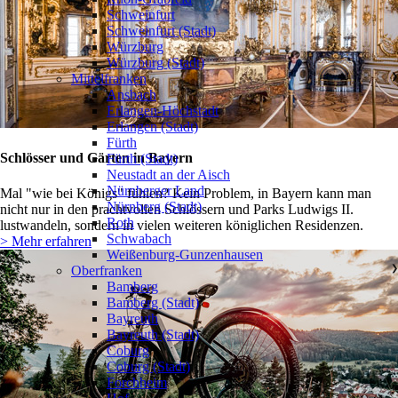
Schweinfurt
Schweinfurt (Stadt)
Würzburg
Würzburg (Stadt)
Mittelfranken
❯
Ansbach
Erlangen-Höchstadt
Erlangen (Stadt)
Fürth
Schlösser und Gärten in Bayern
Fürth (Stadt)
Neustadt an der Aisch
Nürnberger Land
Mal "wie bei Königs" fühlen? Kein Problem, in Bayern kann man
Nürnberg (Stadt)
nicht nur in den prachtvollen Schlössern und Parks Ludwigs II.
Roth
lustwandeln, sondern in vielen weiteren königlichen Residenzen.
Schwabach
> Mehr erfahren
Weißenburg-Gunzenhausen
Oberfranken
❯
Bamberg
Bamberg (Stadt)
Bayreuth
Bayreuth (Stadt)
Coburg
Coburg (Stadt)
Forchheim