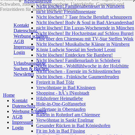
Reiseangebote
Schwaben, zudem Urlaubsangebote, Unterkünfte, Gastromie und
Nicht löschen! Familienabenteuer in Nürnberg
Freizeitideen für Ihren Urlaub in Bayern.
nicht löschen! Freundinnentage
Nicht löschen! 7 Tage frische Bergluft schnuppern
Nicht löschen! Body & Soul in Bad Alexandersbad
Kontakt
nicht löschen! Ein Luxus-Wochenende in München
Datenschutz
Nicht löschen! Ihr Hochzeitstag auf Schloss Burgel
Werbung schalten
Flug über den Chiemgau mit TV-Star Steffen Wink
AGB
Nicht löschen! Musikalische Klänge in Nürnberg
Impressum
König Ludwig Spezial im Seehotel Leoni
Login
Nicht löschen! Entdecken Sie Bamberg!
Nicht löschen! Familienurlaub in Schönberg
Urlaubsangebote
Nicht löschen - Wohlfühlwoche in der Holzhütte
Suchen & Buchen
Nicht löschen - Energie im Schlosstürmchen
Newsletter
Nicht löschen - Fränkische Gaumenfreuden
Freizeit in Bad Tölz
Verwöhntage in Bad Kissingen
Shopping - ItÂ´s INgolstadt
Home
Hilzhofener Heimatliebe
Kontakt
Hole-in-One-Golfangebot
Datenschutz
Golfertage in Oberstaufen
Werbung schalten
Radeln in Rohrdorf am Chiemsee
AGB
Verwöhntag in Sankt Englmar
Impressum
Gesunder Rücken in Bad Königshofen
Login
Fit im Job in Bad Füssing