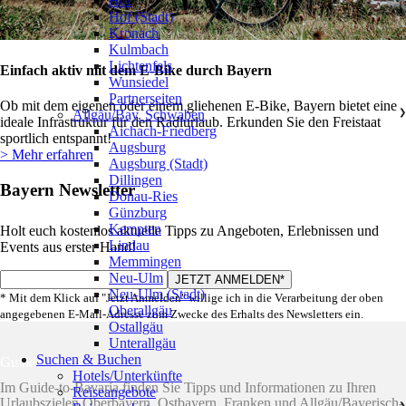
Hof
Hof (Stadt)
Kronach
Kulmbach
Lichtenfels
Einfach aktiv mit dem E-Bike durch Bayern
Wunsiedel
Partnerseiten
Ob mit dem eigenen oder einem gliehenen E-Bike, Bayern bietet eine
Allgäu/Bay. Schwaben
❯
ideale Infrastruktur für den Radlurlaub. Erkunden Sie den Freistaat
Aichach-Friedberg
sportlich entspannt!
Augsburg
> Mehr erfahren
Augsburg (Stadt)
Dillingen
Bayern Newsletter
Donau-Ries
Günzburg
Kempten
Holt euch kostenlos aktuelle Tipps zu Angeboten, Erlebnissen und
Lindau
Events aus erster Hand!
Memmingen
Neu-Ulm
Neu-Ulm (Stadt)
* Mit dem Klick auf "Jetzt Anmelden" willige ich in die Verarbeitung der oben
Oberallgäu
angegebenen E-Mail-Adresse zum Zwecke des Erhalts des Newsletters ein.
Ostallgäu
Unterallgäu
Suchen & Buchen
GuideToBavaria
Hotels/Unterkünfte
Im Guide-to-Bavaria finden Sie Tipps und Informationen zu Ihren
Reiseangebote
Urlaubszielen Oberbayern, Ostbayern, Franken und Allgäu/Bayerisch-
❯