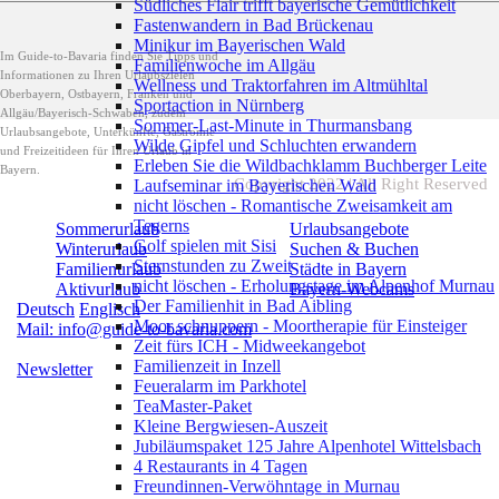
Südliches Flair trifft bayerische Gemütlichkeit
Fastenwandern in Bad Brückenau
Minikur im Bayerischen Wald
Im Guide-to-Bavaria finden Sie Tipps und
Familienwoche im Allgäu
Informationen zu Ihren Urlaubszielen
Wellness und Traktorfahren im Altmühltal
Oberbayern, Ostbayern, Franken und
Sportaction in Nürnberg
Allgäu/Bayerisch-Schwaben, zudem
Sommer-Last-Minute in Thurmansbang
Urlaubsangebote, Unterkünfte, Gastromie
Wilde Gipfel und Schluchten erwandern
und Freizeitideen für Ihren Urlaub in
Erleben Sie die Wildbachklamm Buchberger Leite
Bayern.
Copyright 2022 | All Right Reserved
Laufseminar im Bayerischen Wald
nicht löschen - Romantische Zweisamkeit am
Tegerns
Sommerurlaub
Urlaubsangebote
Golf spielen mit Sisi
Winterurlaub
Suchen & Buchen
Sternstunden zu Zweit
Familienurlaub
Städte in Bayern
nicht löschen - Erholungstage im Alpenhof Murnau
Aktivurlaub
Bayern-Webcams
Der Familienhit in Bad Aibling
Deutsch
Englisch
Moor schnuppern - Moortherapie für Einsteiger
Mail: info@guide-to-bavaria.com
Zeit fürs ICH - Midweekangebot
Familienzeit in Inzell
Newsletter
Feueralarm im Parkhotel
TeaMaster-Paket
Kleine Bergwiesen-Auszeit
Jubiläumspaket 125 Jahre Alpenhotel Wittelsbach
4 Restaurants in 4 Tagen
Freundinnen-Verwöhntage in Murnau