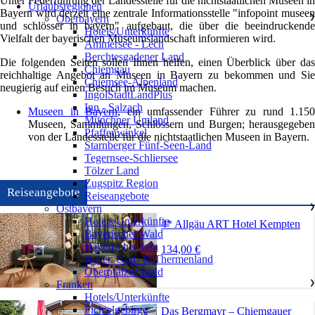
Unter Federführung der Landesstelle für die nichtstaatlichen Museen in
Urlaubsregionen
Bayern wird derzeit eine zentrale Informationsstelle "infopoint museen
Oberbayern
❯
und schlösser in bayern" aufgebaut, die über die beeindruckende
Hotels/Unterkünfte
Vielfalt der bayerischen Museumslandschaft informieren wird.
Ammersee - Lech
Berchtesgadener Land
Die folgenden Seiten sollen Ihnen helfen, einen Überblick über das
Chiemgau
reichhaltige Angebot an Museen in Bayern zu bekommen und Sie
Chiemsee-Alpenland
neugierig auf einen Besuch im Museum machen.
IngolStadtLandPlus
Inn - Salzach
Museen in Bayern
, ein umfassender Führer zu rund 1.150
Münchner Umland
Museen, Sammlungen, Schlössern und Burgen; herausgegeben
Pfaffenwinkel
von der Landesstelle für die nichtstaatlichen Museen in Bayern.
Starnberger Fünf-Seen-Land
Tegernsee-Schliersee
Tölzer Land
Zugspitz Region
Reiseangebote
Reiseangebote
Ostbayern
❯
Hotels/Unterkünfte
4* Allgäu ART Hotel Kempten
Bayerischer Wald
Bayerischer Jura
134,00 €
Bayer. Golf- & Thermenland
Oberpfälzer Wald
Franken
❯
Hotels/Unterkünfte
Fichtelgebirge
Das Bergmayr – Chiemgauer