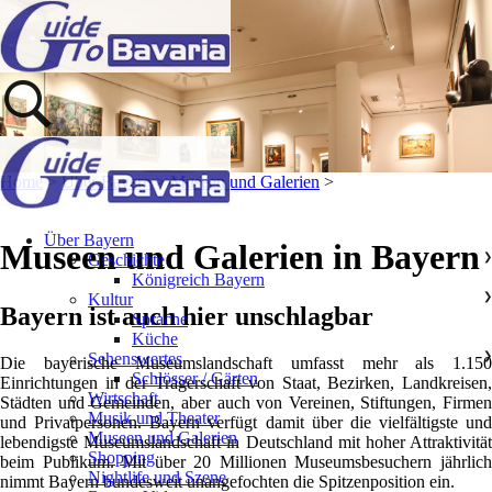
Home
>
Über Bayern
>
Museen und Galerien
>
Über Bayern
Museen und Galerien in Bayern
Geschichte
❯
Königreich Bayern
Kultur
❯
Bayern ist auch hier unschlagbar
Sprache
Küche
Sehenswertes
❯
Die bayerische Museumslandschaft umfasst mehr als 1.150
Schlösser / Gärten
Einrichtungen in der Trägerschaft von Staat, Bezirken, Landkreisen,
Wirtschaft
Städten und Gemeinden, aber auch von Vereinen, Stiftungen, Firmen
Musik und Theater
und Privatpersonen. Bayern verfügt damit über die vielfältigste und
Museen und Galerien
lebendigste Museumslandschaft in Deutschland mit hoher Attraktivität
Shopping
beim Publikum. Mit über 20 Millionen Museumsbesuchern jährlich
Nightlife und Szene
nimmt Bayern bundesweit unangefochten die Spitzenposition ein.