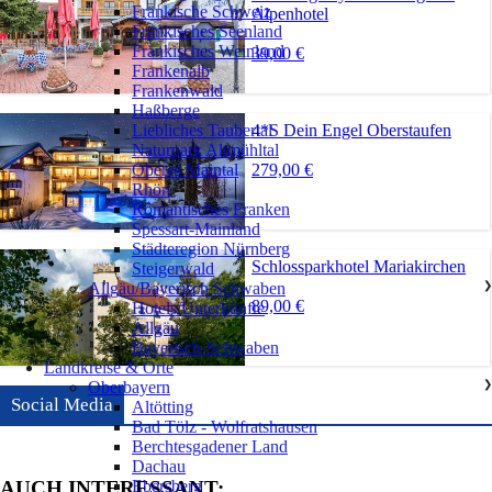
Fränkische Schweiz
Alpenhotel
Fränkisches Seenland
Fränkisches Weinland
39,00 €
Frankenalb
Frankenwald
Haßberge
4*S Dein Engel Oberstaufen
Liebliches Taubertal
Naturpark Altmühltal
279,00 €
Oberes Maintal
Rhön
Romantisches Franken
Spessart-Mainland
Städteregion Nürnberg
Schlossparkhotel Mariakirchen
Steigerwald
Allgäu/Bayerisch Schwaben
❯
89,00 €
Hotels/Unterkünfte
Allgäu
Bayerisch-Schwaben
Landkreise & Orte
Oberbayern
❯
Social Media
Altötting
Bad Tölz - Wolfratshausen
Berchtesgadener Land
Dachau
Ebersberg
AUCH INTERESSANT: