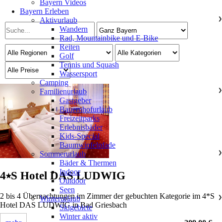
Bayern Videos
Bayern Erleben
Aktivurlaub
❯
Wandern
Rad, Mountainbike und E-Bike
Reiten
Golf
Tennis und Squash
Wassersport
Camping
Familienurlaub
❯
Gastgeber
Bauernhofurlaub
Freizeitparks
Erlebnisbäder
Kids-Special
Baumwipfelpfade
Sommerurlaub
❯
Bäder & Thermen
Indoor
4⭑S Hotel DAS LUDWIG
Outdoor
Seen
2 bis 4 Übernachtungen im Zimmer der gebuchten Kategorie im 4*S
Winterurlaub
❯
Hotel DAS LUDWIG in Bad Griesbach
Skigebiete
Winter aktiv