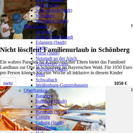
Schweinfurt
Schweinfurt (Stadt)
Würzburg
Würzburg (Stadt)
Mittelfranken
❯
Ansbach
Erlangen-Höchstadt
Erlangen (Stadt)
Fürth
Nicht löschen! Familienurlaub in Schönberg
Fürth (Stadt)
Neustadt an der Aisch
Ein wahres Paradies für Kinder und ihre Eltern bietet das Familotel
Nürnberger Land
Landhaus zur Ohe in Schönberg im Bayerischen Wald. Für 1050 Euro
Nürnberg (Stadt)
pro Person können Sie eine Woche all inklusive in diesem Kinder
Roth
Schwabach
mehr
1050 €
Weißenburg-Gunzenhausen
Oberfranken
❯
Bamberg
Bamberg (Stadt)
Bayreuth
Bayreuth (Stadt)
Coburg
Coburg (Stadt)
Forchheim