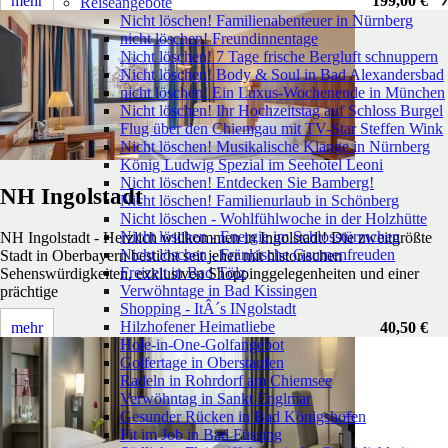
mehr
199,00 €
Reiseangebote
Nicht löschen! Familienabenteuer in Nürnberg
nicht löschen! Freundinnentage
Nicht löschen! 7 Tage frische Bergluft schnuppern
Nicht löschen! Body & Soul in Bad Alexandersbad
nicht löschen! Ein Luxus-Wochenende in München
Nicht löschen! Ihr Hochzeitstag auf Schloss Burgel
Flug über den Chiemgau mit TV-Star Steffen Wink
Nicht löschen! Musikalische Klänge in Nürnberg
König Ludwig Spezial im Seehotel Leoni
Nicht löschen! Entdecken Sie Bamberg!
NH Ingolstadt
Nicht löschen! Familienurlaub in Schönberg
Nicht löschen - Wohlfühlwoche in der Holzhütte
Nicht löschen - Energie im Schlosstürmchen
NH Ingolstadt - Herzlich willkommen in Ingolstadt! Die zweitgrößte
Nicht löschen - Fränkische Gaumenfreuden
Stadt in Oberbayern besticht seit jeher mit historischen
Freizeit in Bad Tölz
Sehenswürdigkeiten, exklusiven Shoppinggelegenheiten und einer
Verwöhntage in Bad Kissingen
prächtige
Shopping - ItÂ´s INgolstadt
Hilzhofener Heimatliebe
mehr
40,50 €
Hole-in-One-Golfangebot
Golfertage in Oberstaufen
Radeln in Rohrdorf am Chiemsee
Verwöhntag in Sankt Englmar
Gesunder Rücken in Bad Königshofen
Fit im Job in Bad Füssing