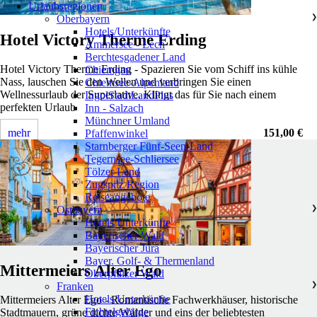
Urlaubsregionen
Oberbayern
❯
Hotels/Unterkünfte
Hotel Victory Therme Erding
Ammersee - Lech
Berchtesgadener Land
Hotel Victory Therme Erding - Spazieren Sie vom Schiff ins kühle
Chiemgau
Nass, lauschen Sie den Wellen und verbringen Sie einen
Chiemsee-Alpenland
Wellnessurlaub der Superlative. Klingt das für Sie nach einem
IngolStadtLandPlus
perfekten Urlaub
Inn - Salzach
Münchner Umland
mehr
151,00 €
Pfaffenwinkel
Starnberger Fünf-Seen-Land
Tegernsee-Schliersee
Tölzer Land
Zugspitz Region
Reiseangebote
Ostbayern
❯
Hotels/Unterkünfte
Bayerischer Wald
Bayerischer Jura
Bayer. Golf- & Thermenland
Mittermeiers Alter Ego
Oberpfälzer Wald
Franken
❯
Hotels/Unterkünfte
Mittermeiers Alter Ego - Romantische Fachwerkhäuser, historische
Fichtelgebirge
Stadtmauern, grüne dichte Wälder und eins der beliebtesten