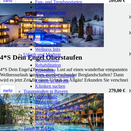
mehr
209,00 €
Fun- und Trendsportarten
Langlaufen
Winter Angebote
Städtereisen
❯
Städtereisen 2
Reiseangebote
Wellnessurlaub
❯
Wellnessangebote
Wellness ABC
Wellness Info
Urlaub und Medizin
❯
4*S Dein Engel Oberstaufen
Akutmedizin
Rehabilitation
4*S Dein Engel Oberstaufen - Lust auf einen wunderbar entspannten
Prävention
Wellnessurlaub inmitten atemberaubender Berglandschaften? Dann
Ästhetische Chirurgie
wird es jetzt Zeit für einen Urlaub im Allgäu! Erkunden Sie verschnei
Kurorte in Bayern
Kliniken suchen
mehr
279,00 €
Traumstraßen in Bayern
❯
Alpenstraße
Burgenstraße
Deutsche Spielzeugstraße
Die Glasstraße
Romantische Straße
Sisi Straße
Tagen in Bayern