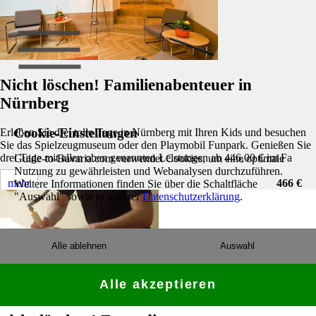
Nicht löschen! Familienabenteuer in
Nürnberg
Cookie-Einstellungen
Erleben Sie drei tolle Tage in Nürnberg mit Ihren Kids und besuchen
Sie das Spielzeugmuseum oder den Playmobil Funpark. Genießen Sie
drei Tage mit allen oben genannten Leistungen ab 446,00 € im Fa
Guide-to-Bavaria.com verwendet Cookies, um eine optimale
Nutzung zu gewährleisten und Webanalysen durchzuführen.
mehr
466 €
Weitere Informationen finden Sie über die Schaltfläche
"Auswahl" sowie in unserer
Datenschutzerklärung
.
Alle ablehnen
Auswahl
Alle akzeptieren