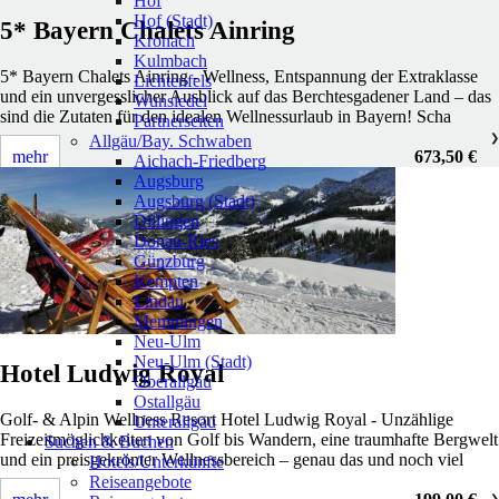
Hof
Hof (Stadt)
5* Bayern Chalets Ainring
Kronach
Kulmbach
5* Bayern Chalets Ainring - Wellness, Entspannung der Extraklasse
Lichtenfels
und ein unvergesslicher Ausblick auf das Berchtesgadener Land – das
Wunsiedel
sind die Zutaten für den idealen Wellnessurlaub in Bayern! Scha
Partnerseiten
Allgäu/Bay. Schwaben
❯
mehr
673,50 €
Aichach-Friedberg
Augsburg
Augsburg (Stadt)
Dillingen
Donau-Ries
Günzburg
Kempten
Lindau
Memmingen
Neu-Ulm
Neu-Ulm (Stadt)
Hotel Ludwig Royal
Oberallgäu
Ostallgäu
Golf- & Alpin Wellness Resort Hotel Ludwig Royal - Unzählige
Unterallgäu
Freizeitmöglichkeiten von Golf bis Wandern, eine traumhafte Bergwelt
Suchen & Buchen
und ein preisgekrönter Wellnessbereich – genau das und noch viel
Hotels/Unterkünfte
Reiseangebote
❯