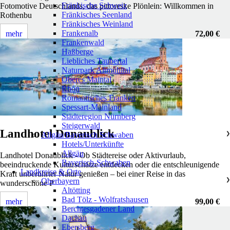
Fränkische Schweiz
Fotomotive Deutschlands, das pittoreske Plönlein: Willkommen in
Fränkisches Seenland
Rothenbu
Fränkisches Weinland
Frankenalb
mehr
72,00 €
Frankenwald
Haßberge
Liebliches Taubertal
Naturpark Altmühltal
Oberes Maintal
Rhön
Romantisches Franken
Spessart-Mainland
Städteregion Nürnberg
Steigerwald
Landhotel Donaublick
Allgäu/Bayerisch Schwaben
❯
Hotels/Unterkünfte
Allgäu
Landhotel Donaublick - Ob Städtereise oder Aktivurlaub,
Bayerisch-Schwaben
beeindruckende Kulturschätze entdecken oder die entschleunigende
Landkreise & Orte
Kraft unberührter Natur genießen – bei einer Reise in das
Oberbayern
❯
wunderschöne P
Altötting
Bad Tölz - Wolfratshausen
mehr
99,00 €
Berchtesgadener Land
Dachau
Ebersberg