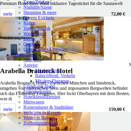
Essen/Trinken
Premium Hotel Ihrer Wahl Inklusive Tagesticket für die Saunawelt
Nightlife/Szene
Shopping & more
mehr
72,00 €
Bayern Exklusiv
Reiten
Tennis/Squash
Wassersport
Indoor
Outdoor
Unternehmen Eintragen
Reiseplanung
Allg. Info
Anreise
❯
Arabella Brauneck Hotel
Mit dem Auto
Bahn/öffentl. Verkehr
Mit dem Flugzeug
Arabella Brauneck Hotel - Zwischen München und Innsbruck,
Urlaub mit Hund
umgeben von malerischen Seen und imposanten Bergwelten befindet
Ferienkalender
sich das Flößerdorf Lenggries. Hier lockt Oberbayern mit dem Besten,
Hotelklassifizierung
was di
Mietwagen
Routenplaner & Stadtpläne
mehr
159,00 €
Webcams in Bayern
Wetter in Bayern
Zollbestimmungen