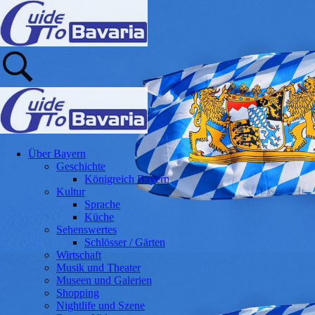
Über Bayern
Geschichte
Königreich Bayern
Kultur
Sprache
Küche
Sehenswertes
Schlösser / Gärten
Wirtschaft
Musik und Theater
Museen und Galerien
Shopping
Nightlife und Szene