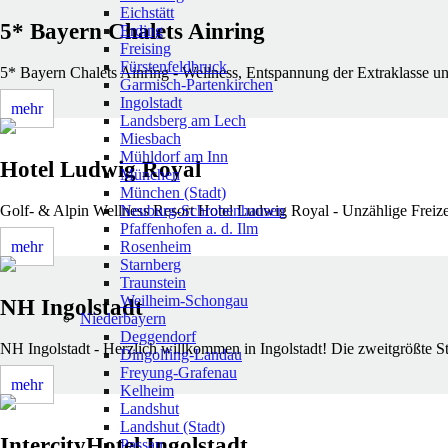
Eichstätt
5* Bayern Chalets Ainring
Erding
Freising
Fürstenfeldbruck
5* Bayern Chalets Ainring - Wellness, Entspannung der Extraklasse un
Garmisch-Partenkirchen
Ingolstadt
mehr
Landsberg am Lech
Miesbach
Mühldorf am Inn
Hotel Ludwig Royal
München
München (Stadt)
Neuburg-Schrobenhausen
Golf- & Alpin Wellness Resort Hotel Ludwig Royal - Unzählige Freizei
Pfaffenhofen a. d. Ilm
Rosenheim
mehr
Starnberg
Traunstein
Weilheim-Schongau
NH Ingolstadt
Niederbayern
Deggendorf
NH Ingolstadt - Herzlich willkommen in Ingolstadt! Die zweitgrößte St
Dingolfing-Landau
Freyung-Grafenau
mehr
Kelheim
Landshut
Landshut (Stadt)
IntercityHotel Ingolstadt
Passau