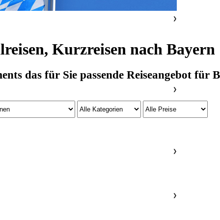
❯
lreisen, Kurzreisen nach Bayern
ts das für Sie passende Reiseangebot für Ba
❯
❯
❯