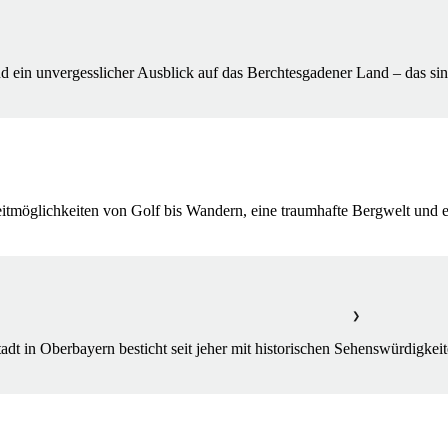
d ein unvergesslicher Ausblick auf das Berchtesgadener Land – das sin
tmöglichkeiten von Golf bis Wandern, eine traumhafte Bergwelt und ei
❯
adt in Oberbayern besticht seit jeher mit historischen Sehenswürdigkei