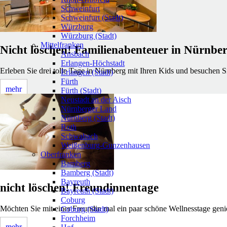
Schweinfurt
Schweinfurt (Stadt)
Würzburg
Würzburg (Stadt)
Mittelfranken
Nicht löschen! Familienabenteuer in Nürnbe
Ansbach
Erlangen-Höchstadt
Erleben Sie drei tolle Tage in Nürnberg mit Ihren Kids und besuchen
Erlangen (Stadt)
Fürth
mehr
Fürth (Stadt)
Neustadt an der Aisch
Nürnberger Land
Nürnberg (Stadt)
Roth
Schwabach
Weißenburg-Gunzenhausen
Oberfranken
Bamberg
Bamberg (Stadt)
Bayreuth
nicht löschen! Freundinnentage
Bayreuth (Stadt)
Coburg
Möchten Sie mit einer Freundin mal ein paar schöne Wellnesstage gen
Coburg (Stadt)
Forchheim
mehr