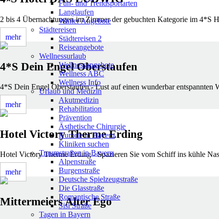
Fun- und Trendsportarten
Langlaufen
2 bis 4 Übernachtungen im Zimmer der gebuchten Kategorie im 4*
Winter Angebote
Städtereisen
mehr
Städtereisen 2
Reiseangebote
Wellnessurlaub
4*S Dein Engel Oberstaufen
Wellnessangebote
Wellness ABC
Wellness Info
4*S Dein Engel Oberstaufen - Lust auf einen wunderbar entspannten W
Urlaub und Medizin
Akutmedizin
mehr
Rehabilitation
Prävention
Ästhetische Chirurgie
Hotel Victory Therme Erding
Kurorte in Bayern
Kliniken suchen
Traumstraßen in Bayern
Hotel Victory Therme Erding - Spazieren Sie vom Schiff ins kühle Nass
Alpenstraße
Burgenstraße
mehr
Deutsche Spielzeugstraße
Die Glasstraße
Romantische Straße
Mittermeiers Alter Ego
Sisi Straße
Tagen in Bayern