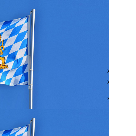
❯
❯
❯