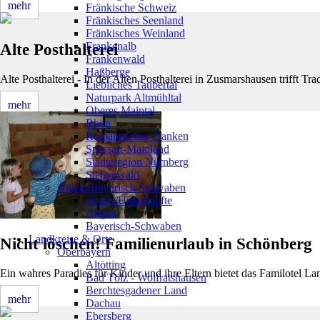
mehr
Fränkische Schweiz
Fränkisches Seenland
Fränkisches Weinland
Frankenalb
Alte Posthalterei
Frankenwald
Haßberge
Alte Posthalterei - In der Alten Posthalterei in Zusmarshausen trifft 
Liebliches Taubertal
Naturpark Altmühltal
mehr
Oberes Maintal
Rhön
Romantisches Franken
Spessart-Mainland
Städteregion Nürnberg
Steigerwald
Allgäu/Bayerisch Schwaben
Hotels/Unterkünfte
Allgäu
Bayerisch-Schwaben
Landkreise & Orte
Nicht löschen! Familienurlaub in Schönberg
Oberbayern
Altötting
Ein wahres Paradies für Kinder und ihre Eltern bietet das Familotel 
Bad Tölz - Wolfratshausen
Berchtesgadener Land
mehr
Dachau
Ebersberg