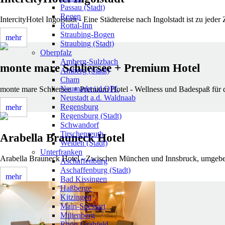
Passau (Stadt)
Regen
IntercityHotel Ingolstadt - Eine Städtereise nach Ingolstadt ist zu jed
Rottal-Inn
Straubing-Bogen
mehr
Straubing (Stadt)
Oberpfalz
Amberg-Sulzbach
monte mare Schliersee + Premium Hotel
Amberg (Stadt)
Cham
Neumarkt i.d.OPf.
monte mare Schliersee + Premium Hotel - Wellness und Badespaß für d
Neustadt a.d. Waldnaab
Regensburg
mehr
Regensburg (Stadt)
Schwandorf
Tirschenreuth
Arabella Brauneck Hotel
Weiden (Stadt)
Unterfranken
Arabella Brauneck Hotel - Zwischen München und Innsbruck, umgeben 
Aschaffenburg
Aschaffenburg (Stadt)
mehr
Bad Kissingen
Haßberge
Kitzingen
Main-Spessart
Miltenberg
Rhön-Grabfeld