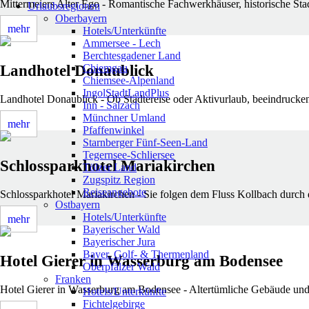
Mittermeiers Alter Ego - Romantische Fachwerkhäuser, historische Sta
Urlaubsregionen
Oberbayern
mehr
Hotels/Unterkünfte
Ammersee - Lech
Berchtesgadener Land
Chiemgau
Landhotel Donaublick
Chiemsee-Alpenland
IngolStadtLandPlus
Landhotel Donaublick - Ob Städtereise oder Aktivurlaub, beeindrucken
Inn - Salzach
Münchner Umland
mehr
Pfaffenwinkel
Starnberger Fünf-Seen-Land
Tegernsee-Schliersee
Schlossparkhotel Mariakirchen
Tölzer Land
Zugspitz Region
Reiseangebote
Schlossparkhotel Mariakirchen - Sie folgen dem Fluss Kollbach durch
Ostbayern
Hotels/Unterkünfte
mehr
Bayerischer Wald
Bayerischer Jura
Bayer. Golf- & Thermenland
Hotel Gierer in Wasserburg am Bodensee
Oberpfälzer Wald
Franken
Hotel Gierer in Wasserburg am Bodensee - Altertümliche Gebäude und h
Hotels/Unterkünfte
Fichtelgebirge