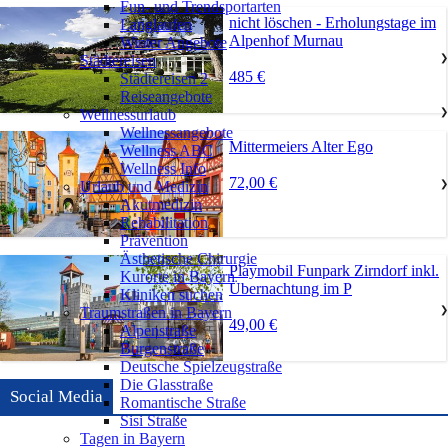
Fun- und Trendsportarten
nicht löschen - Erholungstage im
Langlaufen
Alpenhof Murnau
Winter Angebote
Städtereisen
❯
485 €
Städtereisen 2
Reiseangebote
Wellnessurlaub
❯
Wellnessangebote
Mittermeiers Alter Ego
Wellness ABC
Wellness Info
72,00 €
Urlaub und Medizin
❯
Akutmedizin
Rehabilitation
Prävention
Ästhetische Chirurgie
Playmobil Funpark Zirndorf inkl.
Kurorte in Bayern
Übernachtung im P
Kliniken suchen
Traumstraßen in Bayern
❯
49,00 €
Alpenstraße
Burgenstraße
Deutsche Spielzeugstraße
Die Glasstraße
Social Media
Romantische Straße
Sisi Straße
Tagen in Bayern