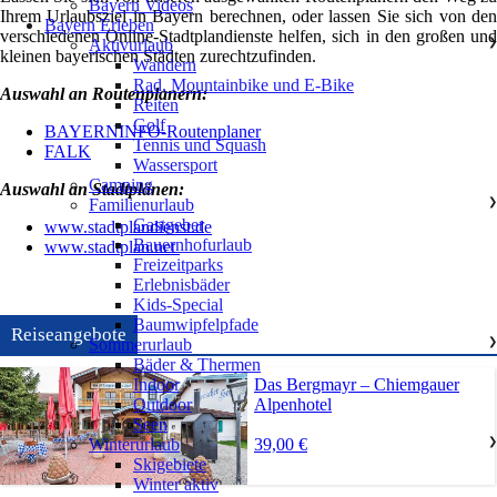
Bayern Videos
Ihrem Urlaubsziel in Bayern berechnen, oder lassen Sie sich von den
Bayern Erleben
verschiedenen Online-Stadtplandienste helfen, sich in den großen und
Aktivurlaub
❯
kleinen bayerischen Städten zurechtzufinden.
Wandern
Rad, Mountainbike und E-Bike
Auswahl an Routenplanern:
Reiten
Golf
BAYERNINFO-Routenplaner
Tennis und Squash
FALK
Wassersport
Camping
Auswahl an Stadtplänen:
Familienurlaub
❯
Gastgeber
www.stadtplandienst.de
Bauernhofurlaub
www.stadtplan.net
Freizeitparks
Erlebnisbäder
Kids-Special
Baumwipfelpfade
Reiseangebote
Sommerurlaub
❯
Bäder & Thermen
Das Bergmayr – Chiemgauer
Indoor
Alpenhotel
Outdoor
Seen
39,00 €
Winterurlaub
❯
Skigebiete
Winter aktiv