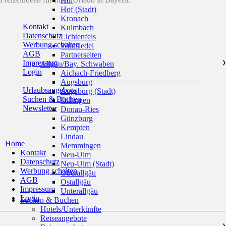
Hof
Hof (Stadt)
Kronach
Kontakt
Kulmbach
Datenschutz
Lichtenfels
Werbung schalten
Wunsiedel
AGB
Partnerseiten
Impressum
Allgäu/Bay. Schwaben
❯
Login
Aichach-Friedberg
Augsburg
Urlaubsangebote
Augsburg (Stadt)
Suchen & Buchen
Dillingen
Newsletter
Donau-Ries
Günzburg
Kempten
Lindau
Home
Memmingen
Kontakt
Neu-Ulm
Datenschutz
Neu-Ulm (Stadt)
Werbung schalten
Oberallgäu
AGB
Ostallgäu
Impressum
Unterallgäu
Login
Suchen & Buchen
Hotels/Unterkünfte
Reiseangebote
❯