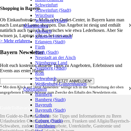
Schweinfurt
Shopping in Bayern
Schweinfurt (Stadt)
Würzburg
Ob Einkaufsstraßen, Malls oder Outlet-Center, in Bayern kann man
Würzburg (Stadt)
nach Lust und Laune shoppen. Das Angebot ist riesig und enthält
Mittelfranken
❯
natürlich auch typisch Bayerisches wie etwa Lederhosen. Aber Sie
Ansbach
wissen ja, Laptops gibt es bei uns auch!
Erlangen-Höchstadt
> Mehr erfahren
Erlangen (Stadt)
Fürth
Bayern Newsletter
Fürth (Stadt)
Neustadt an der Aisch
Nürnberger Land
Holt euch kostenlos aktuelle Tipps zu Angeboten, Erlebnissen und
Nürnberg (Stadt)
Events aus erster Hand!
Roth
Schwabach
Weißenburg-Gunzenhausen
* Mit dem Klick auf "Jetzt Anmelden" willige ich in die Verarbeitung der oben
Oberfranken
❯
angegebenen E-Mail-Adresse zum Zwecke des Erhalts des Newsletters ein.
Bamberg
Bamberg (Stadt)
Bayreuth
GuideToBavaria
Bayreuth (Stadt)
Coburg
Im Guide-to-Bavaria finden Sie Tipps und Informationen zu Ihren
Coburg (Stadt)
Urlaubszielen Oberbayern, Ostbayern, Franken und Allgäu/Bayerisch-
Schwaben, zudem Urlaubsangebote, Unterkünfte, Gastromie und
Forchheim
Freizeitideen für Ihren Urlaub in Bayern.