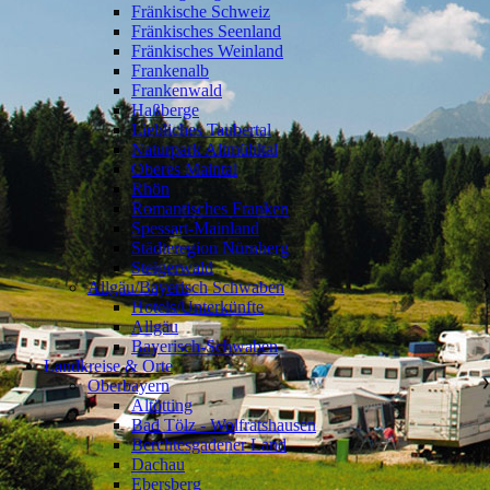
Fränkische Schweiz
Fränkisches Seenland
Fränkisches Weinland
Frankenalb
Frankenwald
Haßberge
Liebliches Taubertal
Naturpark Altmühltal
Oberes Maintal
Rhön
Romantisches Franken
Spessart-Mainland
Städteregion Nürnberg
Steigerwald
Allgäu/Bayerisch Schwaben
❯
Hotels/Unterkünfte
Allgäu
Bayerisch-Schwaben
Landkreise & Orte
Oberbayern
❯
Altötting
Bad Tölz - Wolfratshausen
Berchtesgadener Land
Dachau
Ebersberg