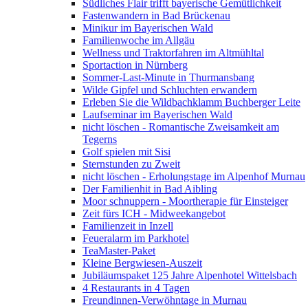
Südliches Flair trifft bayerische Gemütlichkeit
Fastenwandern in Bad Brückenau
Minikur im Bayerischen Wald
Familienwoche im Allgäu
Wellness und Traktorfahren im Altmühltal
Sportaction in Nürnberg
Sommer-Last-Minute in Thurmansbang
Wilde Gipfel und Schluchten erwandern
Erleben Sie die Wildbachklamm Buchberger Leite
Laufseminar im Bayerischen Wald
nicht löschen - Romantische Zweisamkeit am
Tegerns
Golf spielen mit Sisi
Sternstunden zu Zweit
nicht löschen - Erholungstage im Alpenhof Murnau
Der Familienhit in Bad Aibling
Moor schnuppern - Moortherapie für Einsteiger
Zeit fürs ICH - Midweekangebot
Familienzeit in Inzell
Feueralarm im Parkhotel
TeaMaster-Paket
Kleine Bergwiesen-Auszeit
Jubiläumspaket 125 Jahre Alpenhotel Wittelsbach
4 Restaurants in 4 Tagen
Freundinnen-Verwöhntage in Murnau