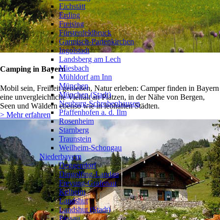
Eichstätt
Erding
Freising
Fürstenfeldbruck
Garmisch-Partenkirchen
Ingolstadt
Landsberg am Lech
Miesbach
Camping in Bayern
Mühldorf am Inn
München
Mobil sein, Freiheit genießen, Natur erleben: Camper finden in Bayern
München (Stadt)
eine unvergleichliche Vielfalt an Plätzen, in der Nähe von Bergen,
Neuburg-Schrobenhausen
Seen und Wäldern ebenso wie in lebhaften Städten.
Pfaffenhofen a. d. Ilm
> Mehr erfahren
Rosenheim
Starnberg
Traunstein
Weilheim-Schongau
Niederbayern
❯
Deggendorf
Dingolfing-Landau
Freyung-Grafenau
Kelheim
Landshut
Landshut (Stadt)
Passau