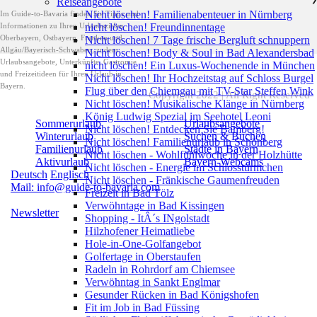
Reiseangebote
Nicht löschen! Familienabenteuer in Nürnberg
Im Guide-to-Bavaria finden Sie Tipps und
Informationen zu Ihren Urlaubszielen
nicht löschen! Freundinnentage
Oberbayern, Ostbayern, Franken und
Nicht löschen! 7 Tage frische Bergluft schnuppern
Allgäu/Bayerisch-Schwaben, zudem
Nicht löschen! Body & Soul in Bad Alexandersbad
Urlaubsangebote, Unterkünfte, Gastromie
nicht löschen! Ein Luxus-Wochenende in München
und Freizeitideen für Ihren Urlaub in
Nicht löschen! Ihr Hochzeitstag auf Schloss Burgel
Bayern.
Flug über den Chiemgau mit TV-Star Steffen Wink
Copyright 2022 | All Right Reserved
Nicht löschen! Musikalische Klänge in Nürnberg
König Ludwig Spezial im Seehotel Leoni
Sommerurlaub
Urlaubsangebote
Nicht löschen! Entdecken Sie Bamberg!
Winterurlaub
Suchen & Buchen
Nicht löschen! Familienurlaub in Schönberg
Familienurlaub
Städte in Bayern
Nicht löschen - Wohlfühlwoche in der Holzhütte
Aktivurlaub
Bayern-Webcams
Nicht löschen - Energie im Schlosstürmchen
Deutsch
Englisch
Nicht löschen - Fränkische Gaumenfreuden
Mail: info@guide-to-bavaria.com
Freizeit in Bad Tölz
Verwöhntage in Bad Kissingen
Newsletter
Shopping - ItÂ´s INgolstadt
Hilzhofener Heimatliebe
Hole-in-One-Golfangebot
Golfertage in Oberstaufen
Radeln in Rohrdorf am Chiemsee
Verwöhntag in Sankt Englmar
Gesunder Rücken in Bad Königshofen
Fit im Job in Bad Füssing