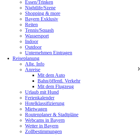
Essen/Trinken
Nightlife/Szene
Shopping & more
Bayern Exklusiv
Reiten
Tennis/Squash
Wassersport
Indoor
Outdoor
Unternehmen Eintragen
Reiseplanung
Allg. Info
Anreise
❯
Mit dem Auto
Bahn/öffentl. Verkehr
Mit dem Flugzeug
Urlaub mit Hund
Ferienkalender
Hotelklassifizierung
Mietwagen
Routenplaner & Stadtpläne
Webcams in Bayern
Wetter in Bayern
Zollbestimmungen