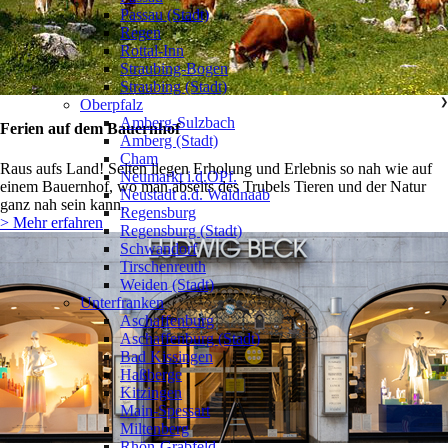
Passau (Stadt)
Regen
Rottal-Inn
Straubing-Bogen
Straubing (Stadt)
Oberpfalz
❯
Amberg-Sulzbach
Ferien auf dem Bauernhof
Amberg (Stadt)
Cham
Raus aufs Land! Selten liegen Erholung und Erlebnis so nah wie auf
Neumarkt i.d.OPf.
einem Bauernhof, wo man abseits des Trubels Tieren und der Natur
Neustadt a.d. Waldnaab
ganz nah sein kann.
Regensburg
> Mehr erfahren
Regensburg (Stadt)
Schwandorf
Tirschenreuth
Weiden (Stadt)
Unterfranken
❯
Aschaffenburg
Aschaffenburg (Stadt)
Bad Kissingen
Haßberge
Kitzingen
Main-Spessart
Miltenberg
Rhön-Grabfeld